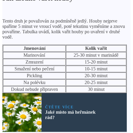
Tento druh je považován za podmíněně jedlý. Houby nejprve
spaříme 5 minut ve vroucí vodě, poté tekutinu vyměníme a znovu
povaříme. Tabulka uvádí, kolik vařit houby po uvaření v druhé
vodě.
Jmenování
Kolik vařit
Marinování
25-30 minut v marinádě
Zmrazení
15-20 minut
Smažení nebo pečení
10-15 minut
Pickling
20-30 minut
Na polévku
20-25 minut
Dokud nebude připraven
30 minut
ČTĚTE VÍCE
Jaké místo má heřmánek
rád?