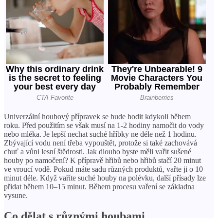
Univerzální houbový přípravek se bude hodit kdykoli během
roku. Před použitím se však musí na 1-2 hodiny namočit do vody
nebo mléka. Je lepší nechat suché hříbky ne déle než 1 hodinu.
Zbývající vodu není třeba vypouštět, protože si také zachovává
chuť a vůni lesní štědrosti. Jak dlouho byste měli vařit sušené
houby po namočení? K přípravě hřibů nebo hřibů stačí 20 minut
ve vroucí vodě. Pokud máte sadu různých produktů, vařte ji o 10
minut déle. Když vaříte suché houby na polévku, další přísady lze
přidat během 10–15 minut. Během procesu vaření se základna
vysune.
Co dělat s různými houbami