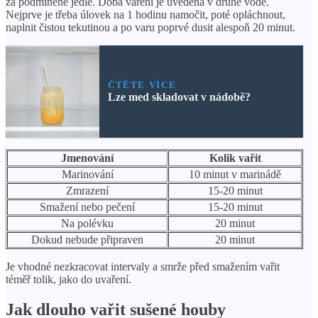
za podmíněně jedlé. Doba vaření je uvedena v druhé vodě.
Nejprve je třeba úlovek na 1 hodinu namočit, poté opláchnout,
naplnit čistou tekutinou a po varu poprvé dusit alespoň 20 minut.
ČTĚTE VÍCE
Lze med skladovat v nádobě?
Jmenování
Kolik vařit
Marinování
10 minut v marinádě
Zmrazení
15-20 minut
Smažení nebo pečení
15-20 minut
Na polévku
20 minut
Dokud nebude připraven
20 minut
Je vhodné nezkracovat intervaly a smrže před smažením vařit
téměř tolik, jako do uvaření.
Jak dlouho vařit sušené houby