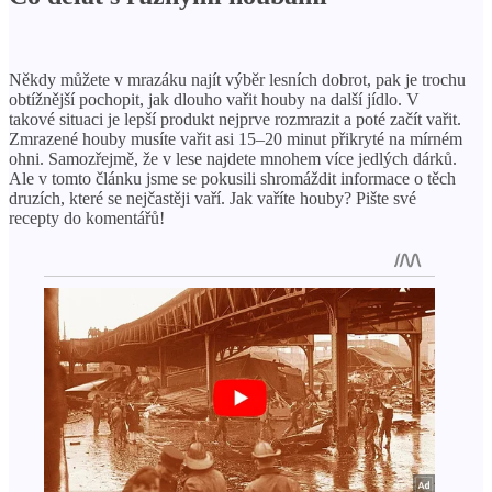
Někdy můžete v mrazáku najít výběr lesních dobrot, pak je trochu
obtížnější pochopit, jak dlouho vařit houby na další jídlo. V
takové situaci je lepší produkt nejprve rozmrazit a poté začít vařit.
Zmrazené houby musíte vařit asi 15–20 minut přikryté na mírném
ohni. Samozřejmě, že v lese najdete mnohem více jedlých dárků.
Ale v tomto článku jsme se pokusili shromáždit informace o těch
druzích, které se nejčastěji vaří. Jak vaříte houby? Pište své
recepty do komentářů!