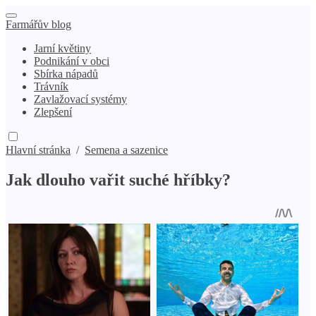
Farmářův blog
Jarní květiny
Podnikání v obci
Sbírka nápadů
Trávník
Zavlažovací systémy
Zlepšení
Hlavní stránka
/
Semena a sazenice
Jak dlouho vařit suché hříbky?