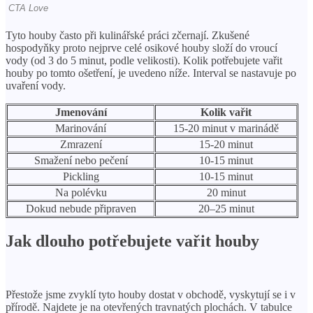
Tyto houby často při kulinářské práci zčernají. Zkušené
hospodyňky proto nejprve celé osikové houby složí do vroucí
vody (od 3 do 5 minut, podle velikosti). Kolik potřebujete vařit
houby po tomto ošetření, je uvedeno níže. Interval se nastavuje po
uvaření vody.
Jmenování
Kolik vařit
Marinování
15-20 minut v marinádě
Zmrazení
15-20 minut
Smažení nebo pečení
10-15 minut
Pickling
10-15 minut
Na polévku
20 minut
Dokud nebude připraven
20–25 minut
Jak dlouho potřebujete vařit houby
Přestože jsme zvyklí tyto houby dostat v obchodě, vyskytují se i v
přírodě. Najdete je na otevřených travnatých plochách. V tabulce