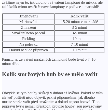
zvážíme nejen to, jak dlouho trvá vaření žampionů do měkka, ale
také kolik minut uvařit čerstvé žampiony v polévce a marinádě.
Jmenování
Kolik vařit
Marinování
15-20 minut v marinádě
Zmrazení
3-5 minut
Smažení nebo pečení
3-5 minut
Pickling
10 minut
Na polévku
7-10 minut
Dokud nebude připraven
10 minut
Pamatujte, že vaření mražených žampionů bude trvat o 7–10
minut déle.
Kolik smržových hub by se mělo vařit
Obvykle se tyto houby sklízejí v dubnu až květnu. Pokud se vám
ale teď poštěstí něco objevit, pak si připomeňme, jak dlouho
musíte smrže vařit před smažením a dokud nejsou hotové. Tuto
přípravu byste neměli přeskočit, protože houby jsou považovány