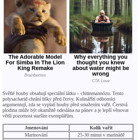
Světlé houby obsahují speciální látku – chitinmannózu. Tento
polysacharid chrání lišky před červy. Kulinářští odborníci
argumentují, zda se vyplatí houby před smažením vařit. Čerstvá
plodina může být okamžitě odeslána na pánev a je lepší věnovat
větší pozornost starším exemplářům.
Jmenování
Kolik vařit
Marinování
25-30 minut v marinádě