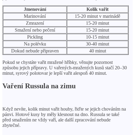
Jmenování
Kolik vařit
Marinování
15-20 minut v marinádě
Zmrazení
15-20 minut
Smažení nebo pečení
15-20 minut
Pickling
10-15 minut
Na polévku
30-40 minut
Dokud nebude připraven
40 minut
Pokud se chystáte vařit mražené hříbky, věnujte pozornost
způsobu jejich přípravy. U vařených-mražených kusů stačí 20–30
minut, syrový polotovar je lepší vařit alespoň 40 minut.
Vaření Russula na zimu
Když nevíte, kolik minut vařit houby, řiďte se jejich chováním na
pánvi. Hotové kusy by měly klesnout na dno. Russula se také
před smažením ne vždy vaří, ale další zpracování nebude
zbytečné.