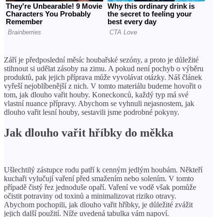
Září je předposlední měsíc houbařské sezóny, a proto je důležité
stihnout si udělat zásoby na zimu. A pokud není pochyb o výběru
produktů, pak jejich příprava může vyvolávat otázky. Náš článek
vyřeší nejoblíbenější z nich. V tomto materiálu budeme hovořit o
tom, jak dlouho vařit houby. Koneckonců, každý typ má své
vlastní nuance přípravy. Abychom se vyhnuli nejasnostem, jak
dlouho vařit lesní houby, sestavili jsme podrobné pokyny.
Jak dlouho vařit hříbky do měkka
Ušlechtilý zástupce rodu patří k cenným jedlým houbám. Někteří
kuchaři vylučují vaření před smažením nebo solením. V tomto
případě čistý řez jednoduše opaří. Vaření ve vodě však pomůže
očistit potraviny od toxinů a minimalizovat riziko otravy.
Abychom pochopili, jak dlouho vařit hříbky, je důležité zvážit
jejich další použití. Níže uvedená tabulka vám napoví.