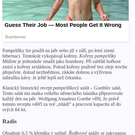
Pampelišky lze použít na jaře nebo již v září, po letní zimní
hibernaci. Tentokrát vykopávají kořeny.
Kořeny pampelišky
Můžete je jednoduše smažit jako brambory. Při zahřátí hořkost
zmizí a kořeny zesládnou. Pokud kořeny pražené bez oleje trochu
přepečete, dokud nezhnědnou, získáte dobrou a výživnou
náhražku kávy. Je ještě lepší než čekanka.
Klasický historický recept
pampeliškový salát
– Goethův salát.
Tento salát mu matka velkého německého básníka připravovala
každý den na jaře. Wolfgang Amadeus Goethe věřil, že právě
tomuto receptu vděčí za své „mládí“ a pracovní kapacitu až do
svých 84 let.
Radis
Obsahuje 6,5 % křemíku v sušině.
Ředkvové saláty
se zakysanou