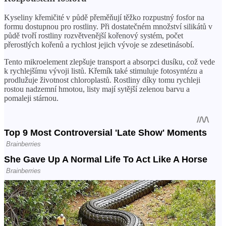
Kyseliny křemičité v půdě přeměňují těžko rozpustný fosfor na
formu dostupnou pro rostliny. Při dostatečném množství silikátů v
půdě tvoří rostliny rozvětvenější kořenový systém, počet
přerostlých kořenů a rychlost jejich vývoje se zdesetinásobí.
Tento mikroelement zlepšuje transport a absorpci dusíku, což vede
k rychlejšímu vývoji listů. Křemík také stimuluje fotosyntézu a
prodlužuje životnost chloroplastů. Rostliny díky tomu rychleji
rostou nadzemní hmotou, listy mají sytější zelenou barvu a
pomaleji stárnou.