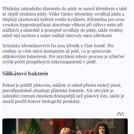
Přidáním zahradního diatomitu do půdy se nasytí křemíkem a také
se zlepší struktura půdy. Velké částice křemeliny uvolňují půdu a
zlepšují zásobování kořenů rostlin kyslíkem. Křemelina pro svou
vysokou hygroskopičnost absorbuje vlhkost při zálivce nebo při
srážkách a následně ji postupně uvolňuje do půdy, takže rostliny
méně trpí suchem a snáze snášejí intervaly mezi zálivkami.
Schránky křemelinových řas jsou křemík v čisté formě. Pro
rostliny se však stává dostupným až poté, co je zpracován
silikátovými bakteriemi. Pro urychlení tohoto procesu je užitečné
zvýšit počet prospěšných mikroorganismů v půdě.
Silikátové bakterie
Pokud je poblíž pískovna, můžete si odtud přinést mokrý písek,
pravděpodobně obsahuje přátelské bakterie. Ale obvykle je
zahradní centrum mnohem dostupnější než pískový lom, takže je
snazší použít hotové biologické produkty.