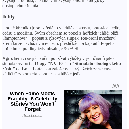
zvyšuje úrodnost, ale také v ní zvyšuje obsah biologicky
dostupného křemíku.
Jehly
Hodně křemíku je soustředěno v jehličích smrku, borovice, jedle,
cedru a modřínu. Svým obsahem se popel z hořících jehličí blíží
„šampionovi“ – popelu z rýžových slupek. Rekordní množství
křemíku se nachází v mechech, přesličkách a kapradí. Popel z
hořícího kapradiny tedy obsahuje 96 % Si.
Agrochemici se již naučili používat výtažky z jehličnanů jako
stimulátory růstu. Drogy
“NV-101”
и
“Stimulátor biologického
růstu”
od Bona Forte jsou založeny na výtažcích ze zelených
jehličí Cryptomeria japonica a sibiřské jedle.