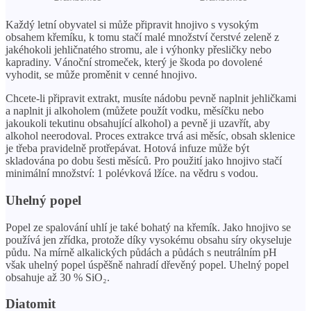
Každý letní obyvatel si může připravit hnojivo s vysokým
obsahem křemíku, k tomu stačí malé množství čerstvé zeleně z
jakéhokoli jehličnatého stromu, ale i výhonky přesličky nebo
kapradiny. Vánoční stromeček, který je škoda po dovolené
vyhodit, se může proměnit v cenné hnojivo.
Chcete-li připravit extrakt, musíte nádobu pevně naplnit jehličkami
a naplnit ji alkoholem (můžete použít vodku, měsíčku nebo
jakoukoli tekutinu obsahující alkohol) a pevně ji uzavřít, aby
alkohol neerodoval. Proces extrakce trvá asi měsíc, obsah sklenice
je třeba pravidelně protřepávat. Hotová infuze může být
skladována po dobu šesti měsíců. Pro použití jako hnojivo stačí
minimální množství: 1 polévková lžíce. na vědru s vodou.
Uhelný popel
Popel ze spalování uhlí je také bohatý na křemík. Jako hnojivo se
používá jen zřídka, protože díky vysokému obsahu síry okyseluje
půdu. Na mírně alkalických půdách a půdách s neutrálním pH
však uhelný popel úspěšně nahradí dřevěný popel. Uhelný popel
obsahuje až 30 % SiO₂.
Diatomit