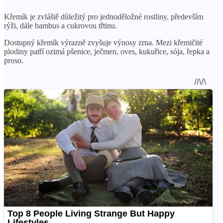
Křemík je zvláště důležitý pro jednoděložné rostliny, především
rýži, dále bambus a cukrovou třtinu.
Dostupný křemík výrazně zvyšuje výnosy zrna. Mezi křemičité
plodiny patří ozimá pšenice, ječmen, oves, kukuřice, sója, řepka a
proso.