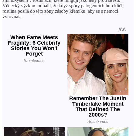
aminokyselin v rostlinách, které fungují jako léky proti stresu.
Vědecký výzkum odhalil, že když spóry patogenních hub klíčí,
rostlina posílá do této zóny zásoby křemíku, aby se s nemocí
vyrovnala.