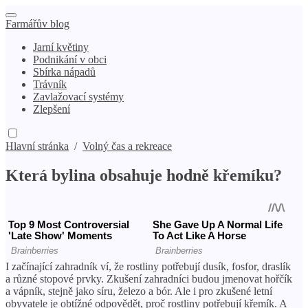
Farmářův blog
Jarní květiny
Podnikání v obci
Sbírka nápadů
Trávník
Zavlažovací systémy
Zlepšení
Hlavní stránka
/
Volný čas a rekreace
Která bylina obsahuje hodně křemíku?
I začínající zahradník ví, že rostliny potřebují dusík, fosfor, draslík
a různé stopové prvky. Zkušení zahradníci budou jmenovat hořčík
a vápník, stejně jako síru, železo a bór. Ale i pro zkušené letní
obyvatele je obtížné odpovědět, proč rostliny potřebují křemík. A