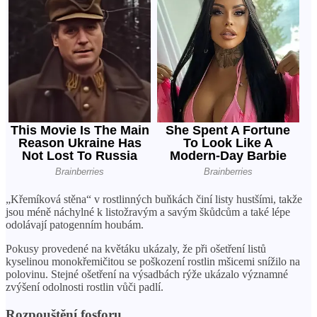
„Křemíková stěna“ v rostlinných buňkách činí listy hustšími, takže
jsou méně náchylné k listožravým a savým škůdcům a také lépe
odolávají patogenním houbám.
Pokusy provedené na květáku ukázaly, že při ošetření listů
kyselinou monokřemičitou se poškození rostlin mšicemi snížilo na
polovinu. Stejné ošetření na výsadbách rýže ukázalo významné
zvýšení odolnosti rostlin vůči padlí.
Rozpouštění fosforu