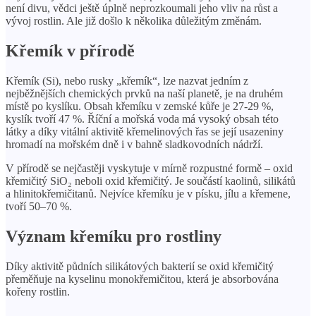
není divu, vědci ještě úplně neprozkoumali jeho vliv na růst a
vývoj rostlin. Ale již došlo k několika důležitým změnám.
Křemík v přírodě
Křemík (Si), nebo rusky „křemík“, lze nazvat jedním z
nejběžnějších chemických prvků na naší planetě, je na druhém
místě po kyslíku. Obsah křemíku v zemské kůře je 27-29 %,
kyslík tvoří 47 %. Říční a mořská voda má vysoký obsah této
látky a díky vitální aktivitě křemelinových řas se její usazeniny
hromadí na mořském dně i v bahně sladkovodních nádrží.
V přírodě se nejčastěji vyskytuje v mírně rozpustné formě – oxid
křemičitý SiO₂ neboli oxid křemičitý. Je součástí kaolinů, silikátů
a hlinitokřemičitanů. Nejvíce křemíku je v písku, jílu a křemene,
tvoří 50–70 %.
Význam křemíku pro rostliny
Díky aktivitě půdních silikátových bakterií se oxid křemičitý
přeměňuje na kyselinu monokřemičitou, která je absorbována
kořeny rostlin.