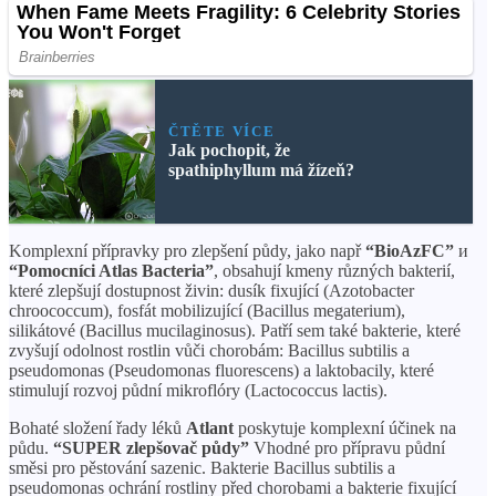
ČTĚTE VÍCE
Jak pochopit, že
spathiphyllum má žízeň?
Komplexní přípravky pro zlepšení půdy, jako např
“BioAzFC”
и
“Pomocníci Atlas Bacteria”
, obsahují kmeny různých bakterií,
které zlepšují dostupnost živin: dusík fixující (Azotobacter
chroococcum), fosfát mobilizující (Bacillus megaterium),
silikátové (Bacillus mucilaginosus). Patří sem také bakterie, které
zvyšují odolnost rostlin vůči chorobám: Bacillus subtilis a
pseudomonas (Pseudomonas fluorescens) a laktobacily, které
stimulují rozvoj půdní mikroflóry (Lactococcus lactis).
Bohaté složení řady léků
Atlant
poskytuje komplexní účinek na
půdu.
“SUPER zlepšovač půdy”
Vhodné pro přípravu půdní
směsi pro pěstování sazenic. Bakterie Bacillus subtilis a
pseudomonas ochrání rostliny před chorobami a bakterie fixující