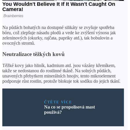
Na půdách bohatých na dostupné silikáty se zvyšuje spotřeba
bóru, což zlepšuje násadu plodů a vede ke zvýšení výnosu jak
zeleninových (okurky, rajčata, papriky atd.), tak bobulovin a
ovocných stromů.
Neutralizace těžkých kovů
Těžké kovy jako hliník, kadmium atd. jsou vázány křemíkem,
takže se nedostanou do rostlinné tkáně. Na solných půdách,
unavených přebytkem minerálních hnojiv, tento mikroelement
podporuje růst rostlin, protože blokuje tok sodíku do jejich tkání.
ČTĚTE VÍCE
Na co se propolisová mast
používá?