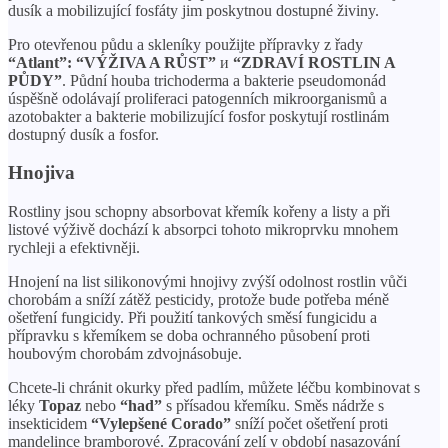
dusík a mobilizující fosfáty jim poskytnou dostupné živiny.
Pro otevřenou půdu a skleníky použijte přípravky z řady
“Atlant”: “VÝŽIVA A RŮST”
и
“ZDRAVÍ ROSTLIN A
PŮDY”
. Půdní houba trichoderma a bakterie pseudomonád
úspěšně odolávají proliferaci patogenních mikroorganismů a
azotobakter a bakterie mobilizující fosfor poskytují rostlinám
dostupný dusík a fosfor.
Hnojiva
Rostliny jsou schopny absorbovat křemík kořeny a listy a při
listové výživě dochází k absorpci tohoto mikroprvku mnohem
rychleji a efektivněji.
Hnojení na list silikonovými hnojivy zvýší odolnost rostlin vůči
chorobám a sníží zátěž pesticidy, protože bude potřeba méně
ošetření fungicidy. Při použití tankových směsí fungicidu a
přípravku s křemíkem se doba ochranného působení proti
houbovým chorobám zdvojnásobuje.
Chcete-li chránit okurky před padlím, můžete léčbu kombinovat s
léky
Topaz
nebo
“had”
s přísadou křemíku. Směs nádrže s
insekticidem
“Vylepšené Corado”
sníží počet ošetření proti
mandelince bramborové. Zpracování zelí v období nasazování