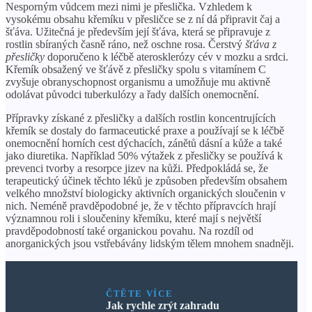
Nesporným vůdcem mezi nimi je přeslička. Vzhledem k
vysokému obsahu křemíku v přesličce se z ní dá připravit čaj a
šťáva. Užitečná je především její šťáva, která se připravuje z
rostlin sbíraných časně ráno, než oschne rosa. Čerstvý
šťáva z
přesličky
doporučeno k léčbě aterosklerózy cév v mozku a srdci.
Křemík obsažený ve šťávě z přesličky spolu s vitamínem C
zvyšuje obranyschopnost organismu a umožňuje mu aktivně
odolávat původci tuberkulózy a řady dalších onemocnění.
Přípravky získané z přesličky a dalších rostlin koncentrujících
křemík se dostaly do farmaceutické praxe a používají se k léčbě
onemocnění horních cest dýchacích, zánětů dásní a kůže a také
jako diuretika. Například 50% výtažek z přesličky se používá k
prevenci tvorby a resorpce jizev na kůži. Předpokládá se, že
terapeutický účinek těchto léků je způsoben především obsahem
velkého množství biologicky aktivních organických sloučenin v
nich. Neméně pravděpodobné je, že v těchto přípravcích hrají
významnou roli i sloučeniny křemíku, které mají s největší
pravděpodobností také organickou povahu. Na rozdíl od
anorganických jsou vstřebávány lidským tělem mnohem snadněji.
ČTĚTE VÍCE
Jak rychle zrýt zahradu