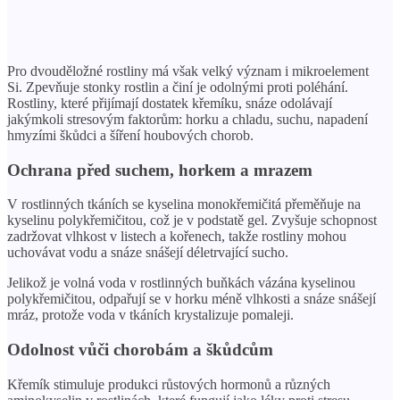
Pro dvouděložné rostliny má však velký význam i mikroelement
Si. Zpevňuje stonky rostlin a činí je odolnými proti poléhání.
Rostliny, které přijímají dostatek křemíku, snáze odolávají
jakýmkoli stresovým faktorům: horku a chladu, suchu, napadení
hmyzími škůdci a šíření houbových chorob.
Ochrana před suchem, horkem a mrazem
V rostlinných tkáních se kyselina monokřemičitá přeměňuje na
kyselinu polykřemičitou, což je v podstatě gel. Zvyšuje schopnost
zadržovat vlhkost v listech a kořenech, takže rostliny mohou
uchovávat vodu a snáze snášejí déletrvající sucho.
Jelikož je volná voda v rostlinných buňkách vázána kyselinou
polykřemičitou, odpařují se v horku méně vlhkosti a snáze snášejí
mráz, protože voda v tkáních krystalizuje pomaleji.
Odolnost vůči chorobám a škůdcům
Křemík stimuluje produkci růstových hormonů a různých