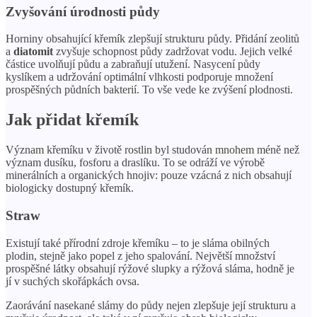
Zvyšování úrodnosti půdy
Horniny obsahující křemík zlepšují strukturu půdy. Přidání zeolitů
a
diatomit
zvyšuje schopnost půdy zadržovat vodu. Jejich velké
částice uvolňují půdu a zabraňují utužení. Nasycení půdy
kyslíkem a udržování optimální vlhkosti podporuje množení
prospěšných půdních bakterií. To vše vede ke zvýšení plodnosti.
Jak přidat křemík
Význam křemíku v životě rostlin byl studován mnohem méně než
význam dusíku, fosforu a draslíku. To se odráží ve výrobě
minerálních a organických hnojiv: pouze vzácná z nich obsahují
biologicky dostupný křemík.
Straw
Existují také přírodní zdroje křemíku – to je sláma obilných
plodin, stejně jako popel z jeho spalování. Největší množství
prospěšné látky obsahují rýžové slupky a rýžová sláma, hodně je
jí v suchých skořápkách ovsa.
Zaorávání nasekané slámy do půdy nejen zlepšuje její strukturu a