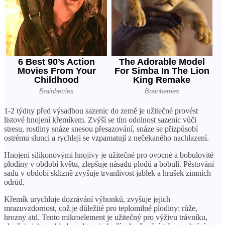
1-2 týdny před výsadbou sazenic do země je užitečné provést
listové hnojení křemíkem. Zvýší se tím odolnost sazenic vůči
stresu, rostliny snáze snesou přesazování, snáze se přizpůsobí
ostrému slunci a rychleji se vzpamatují z nečekaného nachlazení.
Hnojení silikonovými hnojivy je užitečné pro ovocné a bobulovité
plodiny v období květu, zlepšuje násadu plodů a bobulí. Pěstování
sadu v období sklizně zvyšuje trvanlivost jablek a hrušek zimních
odrůd.
Křemík urychluje dozrávání výhonků, zvyšuje jejich
mrazuvzdornost, což je důležité pro teplomilné plodiny: růže,
hrozny atd. Tento mikroelement je užitečný pro výživu trávníku,