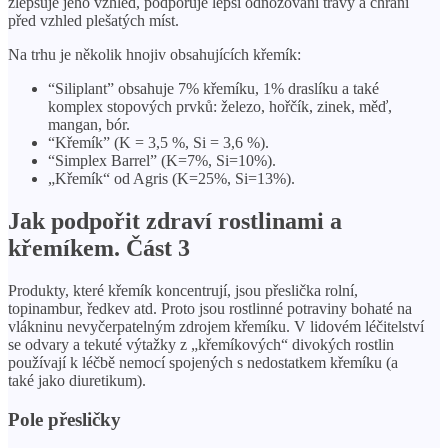
zlepšuje jeho vzhled, podporuje lepší odnožování trávy a chrání
před vzhled plešatých míst.
Na trhu je několik hnojiv obsahujících křemík:
“Siliplant” obsahuje 7% křemíku, 1% draslíku a také
komplex stopových prvků: železo, hořčík, zinek, měď,
mangan, bór.
“Křemík” (K = 3,5 %, Si = 3,6 %).
“Simplex Barrel” (K=7%, Si=10%).
„Křemík“ od Agris (K=25%, Si=13%).
Jak podpořit zdraví rostlinami a
křemíkem. Část 3
Produkty, které křemík koncentrují, jsou přeslička rolní,
topinambur, ředkev atd. Proto jsou rostlinné potraviny bohaté na
vlákninu nevyčerpatelným zdrojem křemíku. V lidovém léčitelství
se odvary a tekuté výtažky z „křemíkových“ divokých rostlin
používají k léčbě nemocí spojených s nedostatkem křemíku (a
také jako diuretikum).
Pole přesličky