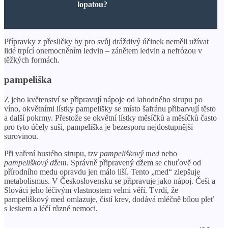
lopatou?
Přípravky z přesličky by pro svůj dráždivý účinek neměli užívat
lidé trpící onemocněním ledvin – zánětem ledvin a nefrózou v
těžkých formách.
pampeliška
Z jeho květenství se připravují nápoje od lahodného sirupu po
víno, okvětními lístky pampelišky se místo šafránu přibarvují těsto
a další pokrmy. Přestože se okvětní lístky měsíčků a měsíčků často
pro tyto účely suší, pampeliška je bezesporu nejdostupnější
surovinou.
Při vaření hustého sirupu, tzv
pampeliškový med
nebo
pampeliškový džem
. Správně připravený džem se chuťově od
přírodního medu opravdu jen málo liší. Tento „med“ zlepšuje
metabolismus. V Československu se připravuje jako nápoj. Češi a
Slováci jeho léčivým vlastnostem velmi věří. Tvrdí, že
pampeliškový med omlazuje, čistí krev, dodává mléčně bílou pleť
s leskem a léčí různé nemoci.