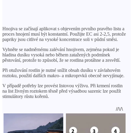
Hnojiva se začínají aplikovat s objevením prvního pravého listu a
proces hnojení musí být konstantní. Použijte EC asi 2-2,5, protože
papriky jsou citlivé na vysoké koncentrace soli v půdní směsi.
Vyhněte se nadměrnému zalévání hnojivem, zejména pokud je
hladina dusíku vysoká nebo během zatažených podmínek
pěstování, protože to způsobí, že se rostlina protáhne a zesvětlí.
Při otužování rostlin je nutné snížit obsah dusíku v závlahovém
roztoku, použití dalších makro- a mikroprvků obecně nevyjímaje.
V případě potřeby lze provést listovou výživu. Při krmení rostlin
na list živným roztokem těsně před výsadbou sazenic lze použít
stimulátory růstu kořenů.