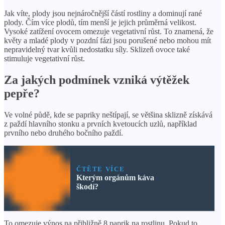
Jak víte, plody jsou nejnáročnější částí rostliny a dominují rané
plody. Čím více plodů, tím menší je jejich průměrná velikost.
Vysoké zatížení ovocem omezuje vegetativní růst. To znamená, že
květy a mladé plody v pozdní fázi jsou porušené nebo mohou mít
nepravidelný tvar kvůli nedostatku síly. Sklizeň ovoce také
stimuluje vegetativní růst.
Za jakých podmínek vzniká výtěžek
pepře?
Ve volné půdě, kde se papriky neštípají, se většina sklizně získává
z paždí hlavního stonku a prvních kvetoucích uzlů, například
prvního nebo druhého bočního paždí.
ČTĚTE VÍCE
Kterým orgánům káva
škodí?
To omezuje výnos na přibližně 8 paprik na rostlinu. Pokud to