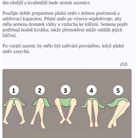
tím silnější a kvalitnější bude stonek sazenice.
Použijte dobře propustnou půdní směs s dobrou porézností a
udržovací kapacitou. Půdní směs po výsevu nepřelévejte, aby
měla semena dostatek vláhy a vzduchu ke klíčení. Semena pepře
potřebují hodně kyslíku, takže přemokření může oddálit jejich
klíčení.
Po vzejití sazenic by mělo být zalévání prováděno, když půdní
směs zasychá.