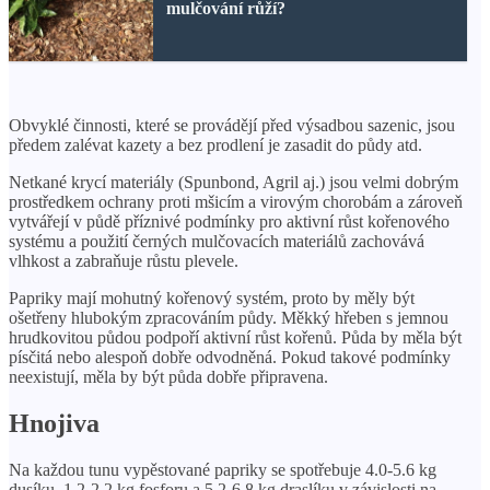
mulčování růží?
Obvyklé činnosti, které se provádějí před výsadbou sazenic, jsou
předem zalévat kazety a bez prodlení je zasadit do půdy atd.
Netkané krycí materiály (Spunbond, Agril aj.) jsou velmi dobrým
prostředkem ochrany proti mšicím a virovým chorobám a zároveň
vytvářejí v půdě příznivé podmínky pro aktivní růst kořenového
systému a použití černých mulčovacích materiálů zachovává
vlhkost a zabraňuje růstu plevele.
Papriky mají mohutný kořenový systém, proto by měly být
ošetřeny hlubokým zpracováním půdy. Měkký hřeben s jemnou
hrudkovitou půdou podpoří aktivní růst kořenů. Půda by měla být
písčitá nebo alespoň dobře odvodněná. Pokud takové podmínky
neexistují, měla by být půda dobře připravena.
Hnojiva
Na každou tunu vypěstované papriky se spotřebuje 4.0-5.6 kg
dusíku, 1.2-2.2 kg fosforu a 5.2-6.8 kg draslíku v závislosti na