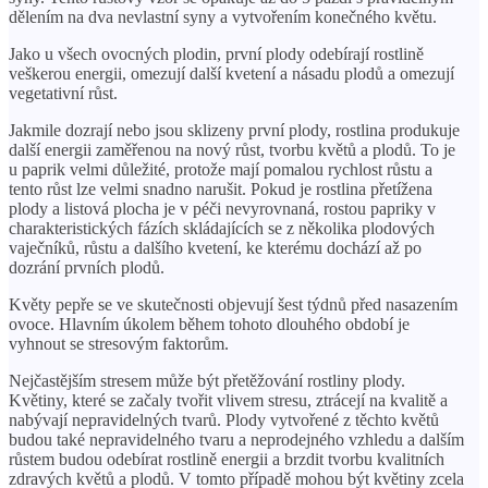
dělením na dva nevlastní syny a vytvořením konečného květu.
Jako u všech ovocných plodin, první plody odebírají rostlině
veškerou energii, omezují další kvetení a násadu plodů a omezují
vegetativní růst.
Jakmile dozrají nebo jsou sklizeny první plody, rostlina produkuje
další energii zaměřenou na nový růst, tvorbu květů a plodů. To je
u paprik velmi důležité, protože mají pomalou rychlost růstu a
tento růst lze velmi snadno narušit. Pokud je rostlina přetížena
plody a listová plocha je v péči nevyrovnaná, rostou papriky v
charakteristických fázích skládajících se z několika plodových
vaječníků, růstu a dalšího kvetení, ke kterému dochází až po
dozrání prvních plodů.
Květy pepře se ve skutečnosti objevují šest týdnů před nasazením
ovoce. Hlavním úkolem během tohoto dlouhého období je
vyhnout se stresovým faktorům.
Nejčastějším stresem může být přetěžování rostliny plody.
Květiny, které se začaly tvořit vlivem stresu, ztrácejí na kvalitě a
nabývají nepravidelných tvarů. Plody vytvořené z těchto květů
budou také nepravidelného tvaru a neprodejného vzhledu a dalším
růstem budou odebírat rostlině energii a brzdit tvorbu kvalitních
zdravých květů a plodů. V tomto případě mohou být květiny zcela