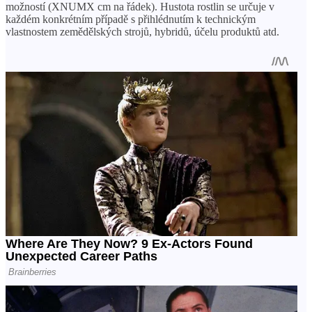
možností (XNUMX cm na řádek). Hustota rostlin se určuje v
každém konkrétním případě s přihlédnutím k technickým
vlastnostem zemědělských strojů, hybridů, účelu produktů atd.