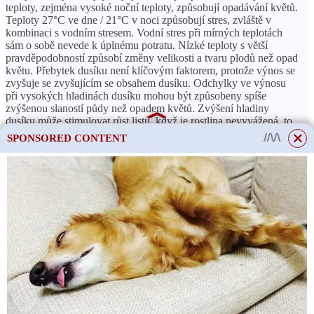
teploty, zejména vysoké noční teploty, způsobují opadávání květů.
Teploty 27°C ve dne / 21°C v noci způsobují stres, zvláště v
kombinaci s vodním stresem. Vodní stres při mírných teplotách
sám o sobě nevede k úplnému potratu. Nízké teploty s větší
pravděpodobností způsobí změny velikosti a tvaru plodů než opad
květu. Přebytek dusíku není klíčovým faktorem, protože výnos se
zvyšuje se zvyšujícím se obsahem dusíku. Odchylky ve výnosu
při vysokých hladinách dusíku mohou být způsobeny spíše
zvýšenou slaností půdy než opadem květů. Zvýšení hladiny
dusíku může stimulovat růst listů, když je rostlina nevyvážená, to
znamená, když je na malé rostlině příliš mnoho plodů. Sklizeň
SPONSORED CONTENT
přebytečného ovoce je pravděpodobně nejlepší a nejjednodušší
strategií za předpokladu, že rostliny nestrádají dusíkem.
ČTĚTE VÍCE
Proč je nikotin v těle
potřebný?
Hniloba květů: má stejné příčiny jako na rajčatech, to znamená, že
se vyvíjí na místech s nedostatkem vápníku. Na rozdíl od rajčat se
hniloba květů na paprikách může vyskytovat nejen na špičce