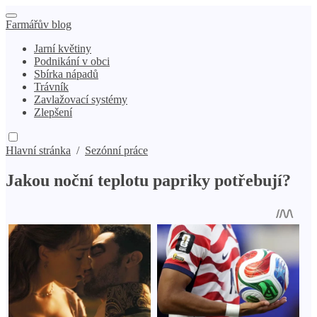
Farmářův blog
Jarní květiny
Podnikání v obci
Sbírka nápadů
Trávník
Zavlažovací systémy
Zlepšení
Hlavní stránka
/
Sezónní práce
Jakou noční teplotu papriky potřebují?