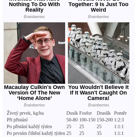
Živný prvek, kg/ha
Dusík
Fosfor
Draslík
Poměr
Při přistání
50-80
100-150
150-200
1:2:3
Po přistání každý týden
25
25
25
1:1:1
Po prvním čištění každý týden
25
25
35
1:1:1