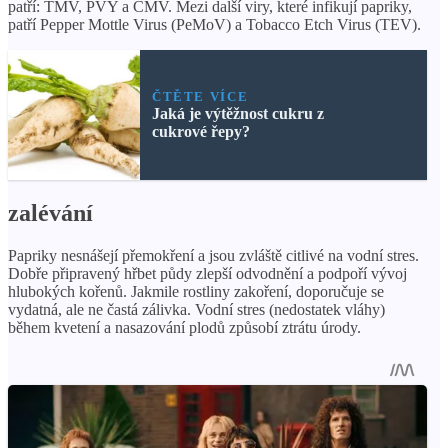
patří: TMV, PVY a CMV. Mezi další viry, které infikují papriky,
patří Pepper Mottle Virus (PeMoV) a Tobacco Etch Virus (TEV).
ČTĚTE VÍCE
Jaká je výtěžnost cukru z
cukrové řepy?
zalévání
Papriky nesnášejí přemokření a jsou zvláště citlivé na vodní stres.
Dobře připravený hřbet půdy zlepší odvodnění a podpoří vývoj
hlubokých kořenů. Jakmile rostliny zakoření, doporučuje se
vydatná, ale ne častá zálivka. Vodní stres (nedostatek vláhy)
během kvetení a nasazování plodů způsobí ztrátu úrody.