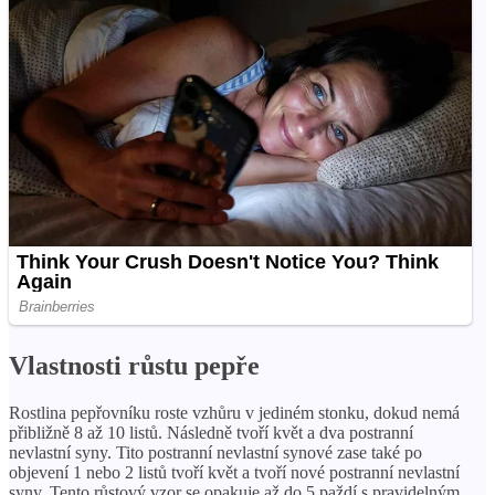
Vlastnosti růstu pepře
Rostlina pepřovníku roste vzhůru v jediném stonku, dokud nemá
přibližně 8 až 10 listů. Následně tvoří květ a dva postranní
nevlastní syny. Tito postranní nevlastní synové zase také po
objevení 1 nebo 2 listů tvoří květ a tvoří nové postranní nevlastní
syny. Tento růstový vzor se opakuje až do 5 paždí s pravidelným