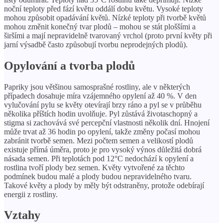
noční teploty před fází květu oddálí dobu květu. Vysoké teploty
mohou způsobit opadávání květů. Nízké teploty při tvorbě květů
mohou změnit konečný tvar plodů – mohou se stát ploššími a
širšími a mají nepravidelně tvarovaný vrchol (proto první květy při
jarní výsadbě často způsobují tvorbu neprodejných plodů).
Opylování a tvorba plodů
Papriky jsou většinou samosprašné rostliny, ale v některých
případech dosahuje míra vzájemného opylení až 40 %. V den
vylučování pylu se květy otevírají brzy ráno a pyl se v průběhu
několika příštích hodin uvolňuje. Pyl zůstává životaschopný a
stigma si zachovává své percepční vlastnosti několik dní. Hnojení
může trvat až 36 hodin po opylení, takže změny počasí mohou
zabránit tvorbě semen. Mezi počtem semen a velikostí plodů
existuje přímá úměra, proto je pro vysoký výnos důležitá dobrá
násada semen. Při teplotách pod 12°C nedochází k opylení a
rostlina tvoří plody bez semen. Květy vytvořené za těchto
podmínek budou malé a plody budou nepravidelného tvaru.
Takové květy a plody by měly být odstraněny, protože odebírají
energii z rostliny.
Vztahy