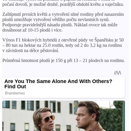
počasí dovolí, je možné druhé, pozdější období květu a vaječníku.
Zaštípnutí prvních květů a vytvoření silné rostliny před nasazením
plodů umožňuje vytvoření většího počtu nevlastních synů.
Podporuje pravidelnější násadu plodů. Náklad ovoce tak může
dosáhnout až 10-15 plodů i více.
Výnos F1 blokových hybridů z otevřené půdy ve Španělsku je 50
– 80 tun na hektar na 25.0 rostlin, tedy od 2 do 3,2 kg na rostlinu
v závislosti na délce pěstování.
Průměrná hmotnost plodů je 150 g při 13 – 21 plodech na rostlinu.