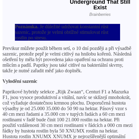
Poznámka.
Je důležité udržovat konstantní růst
sazenic, protože je velmi obtížné stimulovat růst
rostlin po stresu.
Previkur můžete použít během setí, o 10 dní později a při výsadbě
sazenic, protože pepř je velmi citlivý na hnilobu kořenů. Následná
ošetření by měla být provedena jako opatření na ochranu proti
mšicím a padlí. Papriky jsou také citlivé na bakteriální skvrny,
takže je nutné zařadit měď jako doplněk.
Vylodění sazenic
Paprikové hybridy selekce „Rijk Zwaan“, Centuri F1 a Mazurka
F1, jsou vysoce produktivní a vitální, navíc se sklízejí mnohokrát,
což vyžaduje dostatečnou krmnou plochu. Doporučená hustota
výsadby je od 25.000 35.000 do 50 90 na hektar. Pásový vzor s
40 cm mezi řadami a 35.000 cm v tupých řadách a 60 cm mezi
rostlinami v řadě bude činit 100 21.000 rostlin na hektar. Při
použití vzdálenosti 30 cm mezi rostlinami v řádcích a 000 cm mezi
řádky by hustota rostlin byla 50 XNUMX rostlin na hektar.
Hustota rostlin XNUMX XNUMX je nejrozšířenější optimální