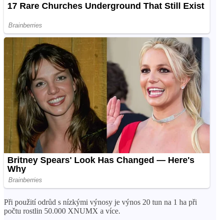
Při použití odrůd s nízkými výnosy je výnos 20 tun na 1 ha při
počtu rostlin 50.000 XNUMX a více.