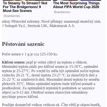
zdroj: Pěstování zeleniny. Nové přístupy znamenají skutečný zisk.
// Sologub Yu.I., Strelyuk I.M., Maksimyuk A.S.
Pěstování sazenic
Počet semen v 1 g je cca 125-150 ks.
Klíčení semen:
pepř je velmi citlivý na teplotu a vlhkost.
Minimální teplota půdy pro klíčení semen je 15-16°C, optimální
teplota je 25-27°C. Po vzejití by měla být optimální noční teplota
vzduchu 20-21 °C, denní teplota 23-27 °C za slunečných dnů a
21-22 °C za zatažených dnů. Maximální denní teplota by neměla
překročit 35°C. Mimo optimální teplotu bude klíčení pomalé a
prodloužené. Za optimálních teplotních podmínek se sazenice
objeví za 9-12 dní. Ošetření semen růstovými stimulátory
urychluje proces klíčení.
Použijte dostatečně velkou velikost ok. Čím větší je objem buněk,