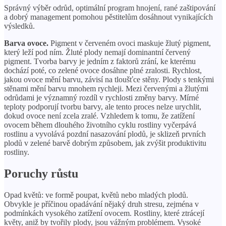
Správný výběr odrůd, optimální program hnojení, rané zaštipování
a dobrý management pomohou pěstitelům dosáhnout vynikajících
výsledků.
Barva ovoce.
Pigment v červeném ovoci maskuje žlutý pigment,
který leží pod ním. Žluté plody nemají dominantní červený
pigment. Tvorba barvy je jedním z faktorů zrání, ke kterému
dochází poté, co zelené ovoce dosáhne plné zralosti. Rychlost,
jakou ovoce mění barvu, závisí na tloušťce stěny. Plody s tenkými
stěnami mění barvu mnohem rychleji. Mezi červenými a žlutými
odrůdami je významný rozdíl v rychlosti změny barvy. Mírné
teploty podporují tvorbu barvy, ale tento proces nelze urychlit,
dokud ovoce není zcela zralé. Vzhledem k tomu, že zatížení
ovocem během dlouhého životního cyklu rostliny vyčerpává
rostlinu a vyvolává pozdní nasazování plodů, je sklizeň prvních
plodů v zelené barvě dobrým způsobem, jak zvýšit produktivitu
rostliny.
Poruchy růstu
Opad květů: ve formě poupat, květů nebo mladých plodů.
Obvykle je příčinou opadávání nějaký druh stresu, zejména v
podmínkách vysokého zatížení ovocem. Rostliny, které ztrácejí
květy, aniž by tvořily plody, jsou vážným problémem. Vysoké