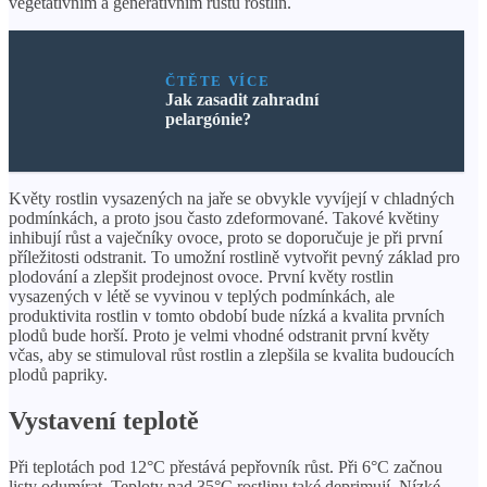
vegetativním a generativním růstu rostlin.
ČTĚTE VÍCE
Jak zasadit zahradní
pelargónie?
Květy rostlin vysazených na jaře se obvykle vyvíjejí v chladných
podmínkách, a proto jsou často zdeformované. Takové květiny
inhibují růst a vaječníky ovoce, proto se doporučuje je při první
příležitosti odstranit. To umožní rostlině vytvořit pevný základ pro
plodování a zlepšit prodejnost ovoce. První květy rostlin
vysazených v létě se vyvinou v teplých podmínkách, ale
produktivita rostlin v tomto období bude nízká a kvalita prvních
plodů bude horší. Proto je velmi vhodné odstranit první květy
včas, aby se stimuloval růst rostlin a zlepšila se kvalita budoucích
plodů papriky.
Vystavení teplotě
Při teplotách pod 12°C přestává pepřovník růst. Při 6°C začnou
listy odumírat. Teploty nad 35°C rostlinu také deprimují. Nízké