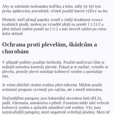
Aby se zabránilo nedostatku hořčíku a bóru, měly by být tyto
prvky aplikovány pravidelně, včetně použití listové výživy na list.
Pěstitelé, kteří pěstují papriky uvnitř a chtějí dosáhnout vysoce
kvalitních plodů, mohou po výsadbě přejít na poměr 1:1:11/2 a
před sklizní změnit poměr na 1:1:2 a tuto úroveň udržet po celou
dobu sklizně.
Ochrana proti plevelům, škůdcům a
chorobám
V případě potřeby použijte herbicidy. Použití mulčovací fólie je
nejlepší metodou kontroly plevele. Pokud je to možné, vyhněte se
plevelu, protože plevel narušuje kořenový systém a zpomaluje
růst.
Je velmi důležité chránit rostlinu před mšicemi. Můžete použít
ochranný program vyvinutý pro rajčata, ale s menší intenzitou.
Nejčastějšími patogeny jsou bakteriální skvrnitost listů (BLS),
padlí, Alternaria, antraknóza a plíseň. Fusarium může také ovlivnit
kořenový systém a způsobit odumření celé rostliny. Viry jsou
nejzávažnější patogeny, které negativně ovlivňují plodiny. Mezi ně