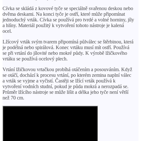
Cívka se skládá z kovové tyče se speciálně svařenou deskou nebo
dvěma deskami. Na konci tyče je ostří, které může připomínat
jednoduchý vrták. Cívka se používá pro tvrdé a volné horniny, jíly
a hlíny. Materiál použitý k vytvoření tohoto nástroje je kalená
ocel.
Lžícový vrták svým tvarem připomíná půlválec se štěrbinou, která
je podélná nebo spirálová. Konec vrtáku musí mít ostří. Používá
se při vrtání do jílovité nebo mokré půdy. K výrobě lžičkového
vrtáku se používá ocelový plech.
Vrtání lžičkovou vrtačkou probíhá otáčením a posouváním. Když
se otáčí, dochází k procesu vrtání, po kterém zemina naplní válec
a vrták se vyjme a vyčistí. Častěji se lžící vrták používá k
vytvoření vodních studní, pokud je půda mokrá a nerozpadá se.
Průměr lžícího nástroje se může lišit a délka jeho tyče není větší
než 70 cm.