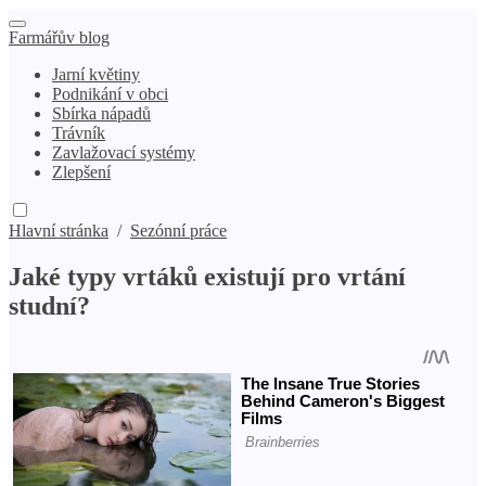
Farmářův blog
Jarní květiny
Podnikání v obci
Sbírka nápadů
Trávník
Zavlažovací systémy
Zlepšení
Hlavní stránka
/
Sezónní práce
Jaké typy vrtáků existují pro vrtání
studní?