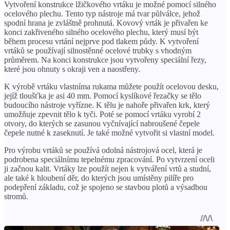
Vytvoření konstrukce lžičkového vrtáku je možné pomocí silného
ocelového plechu. Tento typ nástroje má tvar půlválce, jehož
spodní hrana je zvláštně prohnutá. Kovový vrták je přivařen ke
konci zakřiveného silného ocelového plechu, který musí být
během procesu vrtání nejprve pod tlakem půdy. K vytvoření
vrtáků se používají silnostěnné ocelové trubky s vhodným
průměrem. Na konci konstrukce jsou vytvořeny speciální řezy,
které jsou ohnuty s okraji ven a naostřeny.
K výrobě vrtáku vlastníma rukama můžete použít ocelovou desku,
jejíž tloušťka je asi 40 mm. Pomocí kyslíkové řezačky se tělo
budoucího nástroje vyřízne. K tělu je nahoře přivařen krk, který
umožňuje zpevnit tělo k tyči. Poté se pomocí vrtáku vyrobí 2
otvory, do kterých se zasunou vyčnívající nabroušené čepele
čepele nutné k zaseknutí. Je také možné vytvořit si vlastní model.
Pro výrobu vrtáků se používá odolná nástrojová ocel, která je
podrobena speciálnímu tepelnému zpracování. Po vytvrzení oceli
ji začnou kalit. Vrtáky lze použít nejen k vytváření vrtů a studní,
ale také k hloubení děr, do kterých jsou umístěny pilíře pro
podepření základu, což je spojeno se stavbou plotů a výsadbou
stromů.