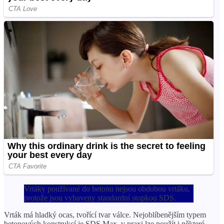
Vrtáky používané do betonu nejsou obdobou vrtáku,
protože jsou vybaveny standardní stopkou SDS.
Vrták má hladký ocas, tvořící tvar válce. Nejoblíbenějším typem
betonových konstrukcí je SDS Max, v praxi lze použít i některé