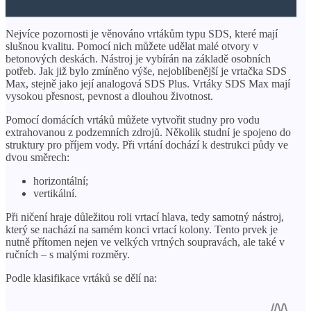
Nejvíce pozornosti je věnováno vrtákům typu SDS, které mají
slušnou kvalitu. Pomocí nich můžete udělat malé otvory v
betonových deskách. Nástroj je vybírán na základě osobních
potřeb. Jak již bylo zmíněno výše, nejoblíbenější je vrtačka SDS
Max, stejně jako její analogová SDS Plus. Vrtáky SDS Max mají
vysokou přesnost, pevnost a dlouhou životnost.
Pomocí domácích vrtáků můžete vytvořit studny pro vodu
extrahovanou z podzemních zdrojů. Několik studní je spojeno do
struktury pro příjem vody. Při vrtání dochází k destrukci půdy ve
dvou směrech:
horizontální;
vertikální.
Při ničení hraje důležitou roli vrtací hlava, tedy samotný nástroj,
který se nachází na samém konci vrtací kolony. Tento prvek je
nutně přítomen nejen ve velkých vrtných soupravách, ale také v
ručních – s malými rozměry.
Podle klasifikace vrtáků se dělí na: