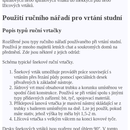
spirálových nebo spirálových vrtáků do měkkých půd nebo
lžicových vrtáků.
Použití ručního nářadí pro vrtání studní
Popis typů ruční vrtačky
Rozšířené jsou typy ručního nářadí používaného při vrtání studní.
Používá je mnoho majitelů letních chat a soukromých domů na
předměstí. Zde jsou některé z jejich odrůd:
Schéma typické šnekové ruční vrtačky.
Šnekový vrták umožňuje provádět práce související s
vrtáním přes řezání půdy pomocí speciálních desek
přivařených k základně nástroje.
Jádrový vrt musí obsahovat trubku a korunku umístěnou ve
spodní části konstrukce. Používá se při vrtání spolu s jinými
typy přídavných zařízení: bit, tyč, spojovací materiál.
Příklepová lanová vrtačka je masivní nástroj skládající se z
trubky s bailerem umístěným na dně. Lze jej použít, pokud
máte stativ, jehož výška by měla být 1,5-2 m.
Lžícová vrtačka s velkým válcem na konci kovové tyče.
Desky šnekových vrtáků jsou svařeny pod úhlem 90°. V tomto