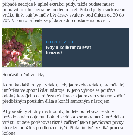
případě nedojde k úplné extrakci půdy, takže budete muset
připravit lopatu speciálně pro tento účel. Pokud je typ šnekového
vrtáku jiný, pak by měly být desky svařeny pod úhlem od 30 do
70°. V tomto případě se půda snadno dostane na povrch.
ČTĚTE VÍCE
Kdy a kolikrát zalévat
hrozny?
Součásti ruční vrtačky.
Korunka dalšího typu vrtáku, tedy jádrového vrtáku, by měla být
umístěna ve spodní části nástroje. K jeho výrobě se používá
odolný kov (jeho ostré řezáky). Práce s jádrovým vrtákem začíná
předběžným použitím dláta a končí samotným nástrojem.
Aby se stěny studny nezhroutily, budete potřebovat vodu v
požadovaném objemu. Pokud je délka korunky menší než délka
vrtáku, budete potřebovat různá zařízení jako upevňovací prvky,
které lze použít k prodloužení tyčí. Přidáním tyčí vzniká procesní
kolona.