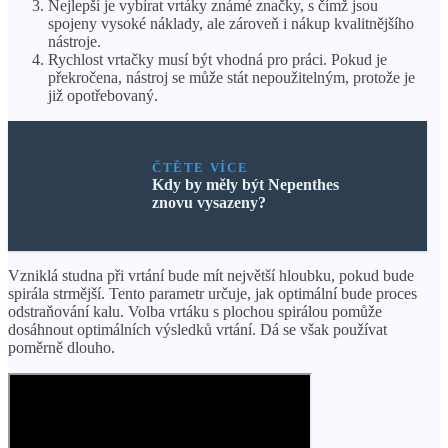
Nejlepší je vybírat vrtáky známé značky, s čímž jsou
spojeny vysoké náklady, ale zároveň i nákup kvalitnějšího
nástroje.
Rychlost vrtačky musí být vhodná pro práci. Pokud je
překročena, nástroj se může stát nepoužitelným, protože je
již opotřebovaný.
ČTĚTE VÍCE
Kdy by měly být Nepenthes
znovu vysazeny?
Vzniklá studna při vrtání bude mít největší hloubku, pokud bude
spirála strmější. Tento parametr určuje, jak optimální bude proces
odstraňování kalu. Volba vrtáku s plochou spirálou pomůže
dosáhnout optimálních výsledků vrtání. Dá se však používat
poměrně dlouho.