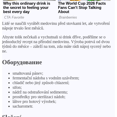
Lidé se naučili vyrábět medovinu před stovkami let, ale vytvoření
nápoje trvalo šest měsíců.
Abyste tolik nečekali a vychutnali si drink dříve, podělíme se o
jednoduchý recept na přírodní medovinu. Výroba potrvá od dvou
týdnů do měsíce – záleží na tom, zda máte rádi nápoj sycený nebo
ne.
Оборудование
smaltovaná pánev;
fermentační nádoba s vodním uzávěrem;
chladič nebo jiný způsob chlazení;
sifon;
nádrž na odstraňování sedimentu;
prostředky pro sterilizaci nádob;
láhve pro hotový výrobek;
sacharometr.