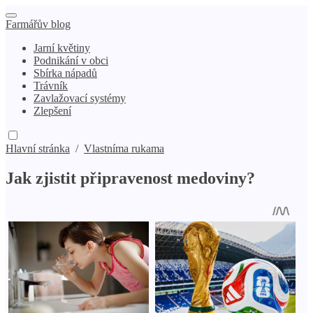
Farmářův blog
Jarní květiny
Podnikání v obci
Sbírka nápadů
Trávník
Zavlažovací systémy
Zlepšení
Hlavní stránka
/
Vlastníma rukama
Jak zjistit připravenost medoviny?