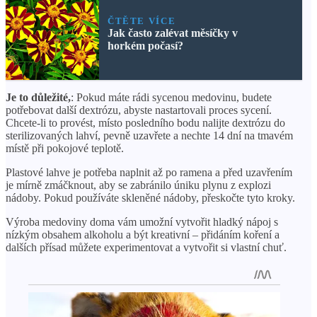
ČTĚTE VÍCE
Jak často zalévat měsíčky v
horkém počasí?
Je to důležité,
: Pokud máte rádi sycenou medovinu, budete
potřebovat další dextrózu, abyste nastartovali proces sycení.
Chcete-li to provést, místo posledního bodu nalijte dextrózu do
sterilizovaných lahví, pevně uzavřete a nechte 14 dní na tmavém
místě při pokojové teplotě.
Plastové lahve je potřeba naplnit až po ramena a před uzavřením
je mírně zmáčknout, aby se zabránilo úniku plynu z explozi
nádoby. Pokud používáte skleněné nádoby, přeskočte tyto kroky.
Výroba medoviny doma vám umožní vytvořit hladký nápoj s
nízkým obsahem alkoholu a být kreativní – přidáním koření a
dalších přísad můžete experimentovat a vytvořit si vlastní chuť.