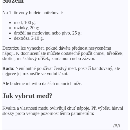
Složení
Na 1 litr vody budete potřebovat:
med, 100 g;
rozinky, 20 g;
droždí na medovinu nebo pivo, 25 g;
dextróza 5-10 g.
Dextrózu lze vynechat, pokud dáváte přednost nesycenému
nápoji. K dochucení ale můžete dodatečně použít chmel, hřebíček,
skořici, muškátový oříšek, kardamom nebo zázvor.
Rada
: Není nutné používat čerstvý med, postačí kandovaný, ale
nejprve jej rozpusťte ve vodní lázni.
Ale budeme mluvit o dalších nuancích níže.
Jak vybrat med?
Kvalita a vlastnosti medu ovlivňují chuť nápoje. Při výběru hlavní
složky proto věnujte pozornost těmto parametrům: