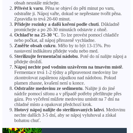
obsah neustále míchejte.
Přivést k varu
. Pěna se objeví do pěti minut po varu,
odstraňte ji. Nápoj vařte, dokud se nepřestane tvořit pěna.
Zpravidla to trvá 20-60 minut.
Přidejte rozinky a další koření podle chuti
. Důkladně
promíchejte a po 20-30 minutách odstavte z ohně.
Ochlaďte na 25-30 °C
. To lze provést pomocí chladiče
nebo počkat, až nápoj přirozeně vychladne.
Změřte obsah cukru
. Mělo by to být 13-15%. Pro
nastavení indikátoru přidejte vodu nebo med.
Sterilizujte fermentační nádobu
. Poté do ní nalijte nápoj a
přidejte droždí.
Nápoj nechte pod vodním uzávěrem na tmavém místě
.
Fermentace trvá 1-2 týdny a připravenost medoviny lze
zkontrolovat zapálenou zápalkou nad nádobou. Pokud
plamen zhasne, kvašení není u konce.
Odstraňte medovinu ze sedimentu
. Nalijte ji do jiné
nádrže pomocí sifonu a v případě potřeby přefiltrujte přes
gázu. Pro vyčeření můžete medovinu umístit na 7 dní na
chladné místo a opakovat předchozí krok.
Hotový nápoj nalijte do sterilizovaných lahví
. Medovinu
nechte dalších 3-5 dní, aby se nápoj vyluhoval a získal
bohatou chuť.