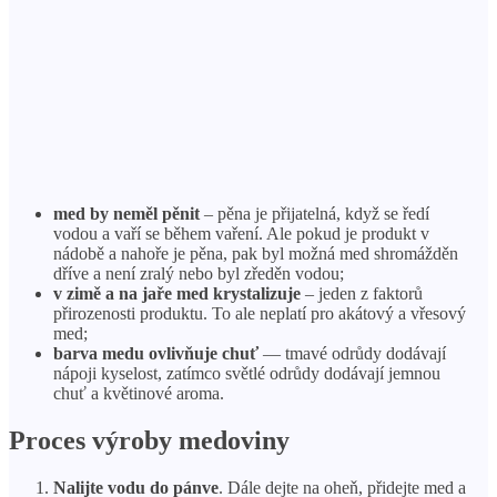
med by neměl pěnit
– pěna je přijatelná, když se ředí
vodou a vaří se během vaření. Ale pokud je produkt v
nádobě a nahoře je pěna, pak byl možná med shromážděn
dříve a není zralý nebo byl zředěn vodou;
v zimě a na jaře med krystalizuje
– jeden z faktorů
přirozenosti produktu. To ale neplatí pro akátový a vřesový
med;
barva medu ovlivňuje chuť
— tmavé odrůdy dodávají
nápoji kyselost, zatímco světlé odrůdy dodávají jemnou
chuť a květinové aroma.
Proces výroby medoviny
Nalijte vodu do pánve
. Dále dejte na oheň, přidejte med a