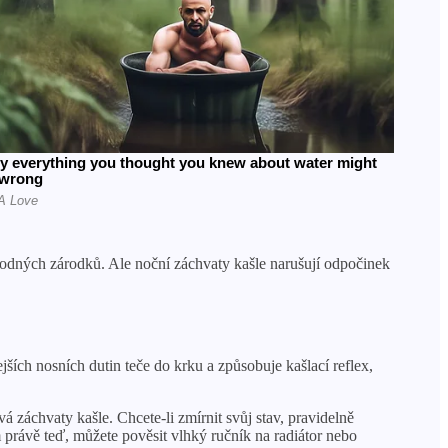
lodných zárodků. Ale noční záchvaty kašle narušují odpočinek
ích nosních dutin teče do krku a způsobuje kašlací reflex,
 záchvaty kašle. Chcete-li zmírnit svůj stav, pravidelně
 právě teď, můžete pověsit vlhký ručník na radiátor nebo