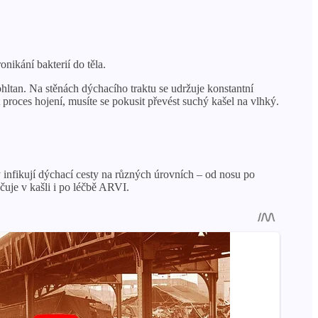
nikání bakterií do těla.
hltan. Na stěnách dýchacího traktu se udržuje konstantní
proces hojení, musíte se pokusit převést suchý kašel na vlhký.
y infikují dýchací cesty na různých úrovních – od nosu po
ačuje v kašli i po léčbě ARVI.