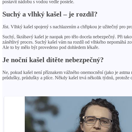
postavit nádobu s vodou vedle postele.
Suchý a vlhký kašel – je rozdíl?
Jíst. Vlhký kašel spojený s nachlazením a chřipkou je užitečný pro pro
Suchý, škrábavý kašel je naopak pro tělo docela nebezpečný. Při tako
zánětlivý proces. Suchý kašel vám na rozdíl od vlhkého nepomáhá zotav
Ale to by mělo být provedeno pod dohledem lékaře.
Je noční kašel dítěte nebezpečný?
Ne, pokud kašel není příznakem vážného onemocnění (jako je astma nebo
průdušky, průdušky a plíce. Někdy kašel trvá několik týdnů, protože dí