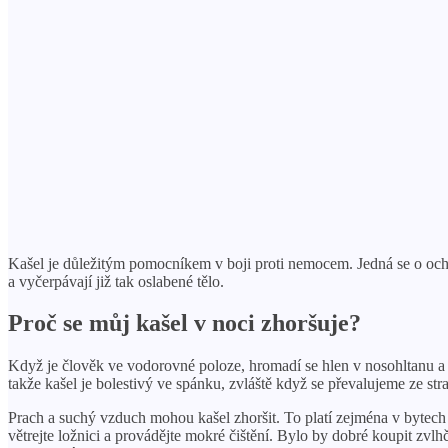
Kašel je důležitým pomocníkem v boji proti nemocem. Jedná se o ochr
a vyčerpávají již tak oslabené tělo.
Proč se můj kašel v noci zhoršuje?
Když je člověk ve vodorovné poloze, hromadí se hlen v nosohltanu a d
takže kašel je bolestivý ve spánku, zvláště když se převalujeme ze str
Prach a suchý vzduch mohou kašel zhoršit. To platí zejména v bytech 
větrejte ložnici a provádějte mokré čištění. Bylo by dobré koupit zv