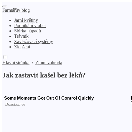
Farmářův blog
Jarní květiny
Podnikání v obci
Sbírka nápadů
Trávník
Zavlažovací systémy
Zlepšení
Hlavní stránka
/
Zimní zahrada
Jak zastavit kašel bez léků?