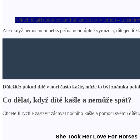
Někteří lékaři dokonce navrhují zavést nový termín – „postvirov
Ale i když nemoc není nebezpečná nebo úplně vymizela, dítě jen těžko
Důležité: pokud dítě v noci často kašle, může to být známka patolo
Co dělat, když dítě kašle a nemůže spát?
Chcete-li rychle zastavit záchvat nočního kašle a pomoci svému dítěti