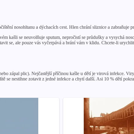
čištění nosohltanu a dýchacích cest. Hlen chrání sliznice a zabraňuje pro
vém kašli se neuvolňuje sputum, nepročistí se průdušky a vysychá noso
it se, ale pouze vás vyčerpává a brání vám v klidu. Chcete-li urychlit 
 zápal plic). Nejčastější příčinou kašle u dětí je virová infekce. Vir
tě se nestihne zotavit z jedné infekce a chytí další. Asi 10 % dětí pokr