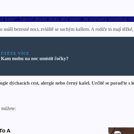
ý kašel“. Takové dlouhé útoky děsí rodiče, ale nejčastěji neindikují vá
 snáší bezesné noci, zvláště se suchým kašlem. A rodiče to mají těžké
ČTĚTE VÍCE
Kam mohu na noc umístit čočky?
gie dýchacích cest, alergie nebo černý kašel. Určitě se poraďte s lé
, můžete: