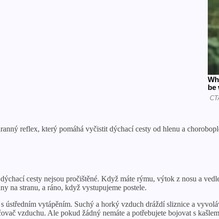
anný reflex, který pomáhá vyčistit dýchací cesty od hlenu a chorobop
ýchací cesty nejsou pročištěné. Když máte rýmu, výtok z nosu a vedlejš
any na stranu, a ráno, když vystupujeme postele.
s ústředním vytápěním. Suchý a horký vzduch dráždí sliznice a vyvolává
lhčovač vzduchu. Ale pokud žádný nemáte a potřebujete bojovat s kašlem