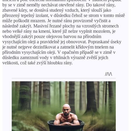
by se v zimě neměly nechávat otevřené rány. Do takové rány,
zbavené kůry, se dostává studený vzduch, který slouží jako
přirozený tepelný izolant, v důsledku čehož se strom v tomto místě
může poškodit mrazem. Je nutné ránu provizorně vyčistit a
následně zakrýt. Masivní řezané plochy na vzrostlých stromech
nebo velké rány na kmeni, které již nelze vyplnit mozolem, je
vhodnější zakrýt pouze olejovou barvou na přírodním
vysychajícím oleji a pravidelně jej obnovovat. Popraskané úseky
je nutné nejprve dezinfikovat a zatmelit křídovým tmelem na
přírodním vysychajícím oleji. V opačném případě se v zimě v
důsledku zamrznutí vody v trhlinách výrazně zvětší jejich
velikosti, což také zvýší hloubku rány.