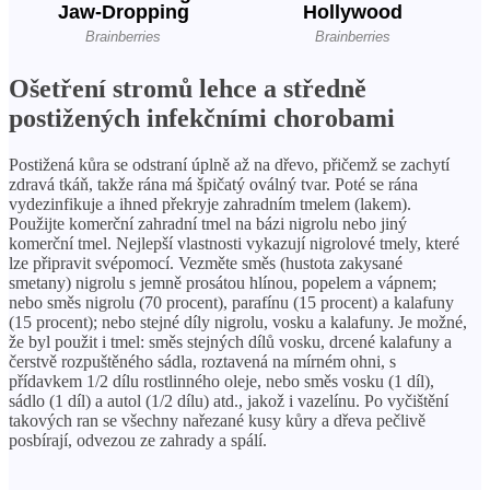
Ošetření stromů lehce a středně
postižených infekčními chorobami
Postižená kůra se odstraní úplně až na dřevo, přičemž se zachytí
zdravá tkáň, takže rána má špičatý oválný tvar. Poté se rána
vydezinfikuje a ihned překryje zahradním tmelem (lakem).
Použijte komerční zahradní tmel na bázi nigrolu nebo jiný
komerční tmel. Nejlepší vlastnosti vykazují nigrolové tmely, které
lze připravit svépomocí. Vezměte směs (hustota zakysané
smetany) nigrolu s jemně prosátou hlínou, popelem a vápnem;
nebo směs nigrolu (70 procent), parafínu (15 procent) a kalafuny
(15 procent); nebo stejné díly nigrolu, vosku a kalafuny. Je možné,
že byl použit i tmel: směs stejných dílů vosku, drcené kalafuny a
čerstvě rozpuštěného sádla, roztavená na mírném ohni, s
přídavkem 1/2 dílu rostlinného oleje, nebo směs vosku (1 díl),
sádlo (1 díl) a autol (1/2 dílu) atd., jakož i vazelínu. Po vyčištění
takových ran se všechny nařezané kusy kůry a dřeva pečlivě
posbírají, odvezou ze zahrady a spálí.