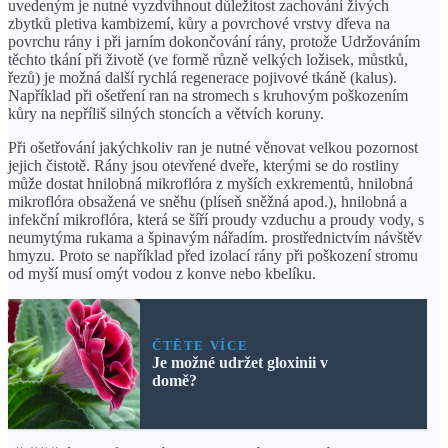
uvedeným je nutné vyzdvihnout důležitost zachování živých
zbytků pletiva kambizemí, kůry a povrchové vrstvy dřeva na
povrchu rány i při jarním dokončování rány, protože Udržováním
těchto tkání při životě (ve formě různě velkých ložisek, můstků,
řezů) je možná další rychlá regenerace pojivové tkáně (kalus).
Například při ošetření ran na stromech s kruhovým poškozením
kůry na nepříliš silných stoncích a větvích koruny.
Při ošetřování jakýchkoliv ran je nutné věnovat velkou pozornost
jejich čistotě. Rány jsou otevřené dveře, kterými se do rostliny
může dostat hnilobná mikroflóra z myších exkrementů, hnilobná
mikroflóra obsažená ve sněhu (plíseň sněžná apod.), hnilobná a
infekční mikroflóra, která se šíří proudy vzduchu a proudy vody, s
neumytýma rukama a špinavým nářadím. prostřednictvím návštěv
hmyzu. Proto se například před izolací rány při poškození stromu
od myší musí omýt vodou z konve nebo kbelíku.
ČTĚTE VÍCE
Je možné udržet gloxinii v
domě?