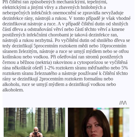
Při čištění ran způsobených mechanickými, tepelnými,
elektrickými a jinými vlivy a zbavených hnilobných a
nebezpečných infekčních onemocnění se zpravidla nevyžaduje
dezinfekce rány, nástrojů a rukou. V tomto případě je však vhodné
dezinfikovat nástroje a ruce. A v případě čištění dutin od shnilých
částí dřeva a odstraňování větví nebo částí těchto větví a kmene
postižených infekčními chorobami je taková dezinfekce ran,
nástrojů a rukou nezbytná. Po vyčištění dutin od shnilého dřeva se
tedy dezinfikují 5procentním roztokem mědi nebo 10procentním
síranem železitým, nástroje a ruce se umyjí mýdlem nebo se otřou
kolínskou nebo vodkou. Při ošetřování ran stromů postižených
černou a běžnou (nektria) rakovinou a cytosporózou se vyčištěná
rána několikrát ošetří 1-2% roztokem síranu měďnatého nebo 5%
roztokem síranu železnatého a nástroje používané k čištění těchto
rány se dezinfikují 2procentním roztokem formalínu nebo
alkoholu, ruce se umyjí mýdlem a dezinfikují vodkou nebo
alkoholem.