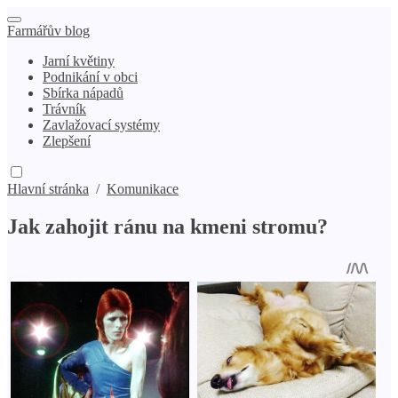
Farmářův blog
Jarní květiny
Podnikání v obci
Sbírka nápadů
Trávník
Zavlažovací systémy
Zlepšení
Hlavní stránka
/
Komunikace
Jak zahojit ránu na kmeni stromu?