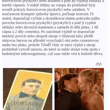
borovicovou pryskyřicí nebo asfaltem a poté jej vyplnili oblázky a
tmelili vápnem. Vzniklé trhliny na vstupu do prohlubně byly
rovněž pokryty borovicovou pryskyřicí nebo asfaltem. V
současnosti dostupné způsoby úpravy, počínaje koncem 19.
století, doporučují vyčistit a dezinfikovat dutinu pokrytím jejího
povrchu borovicovou pryskyřicí (pryskyřicí) a poté ji vyplnit
oblázky nebo drceným kamenem a zatmelit (6 dílů písku, 1 díl
vápna a 2 díly cementu). Po zaschnutí výplně se doporučuje
tmelený povrch nebo alespoň okraje v blízkosti kůry přetřít
olejovou barvou na přírodní vysychající olej nebo cementovou
maltu bez písku, protože Téměř vždy se mezi výplní a okraji
prohlubně vytvoří mezera, do které se může dostat voda spolu s
hnilobnými mikroorganismy, což zase může vést k hnilobě dřeva.