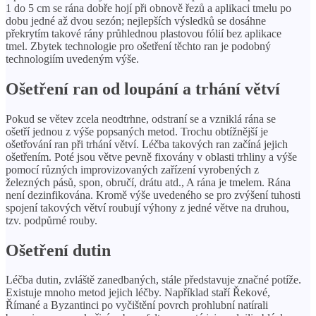
1 do 5 cm se rána dobře hojí při obnově řezů a aplikaci tmelu po
dobu jedné až dvou sezón; nejlepších výsledků se dosáhne
překrytím takové rány průhlednou plastovou fólií bez aplikace
tmel. Zbytek technologie pro ošetření těchto ran je podobný
technologiím uvedeným výše.
Ošetření ran od loupání a trhání větví
Pokud se větev zcela neodtrhne, odstraní se a vzniklá rána se
ošetří jednou z výše popsaných metod. Trochu obtížnější je
ošetřování ran při trhání větví. Léčba takových ran začíná jejich
ošetřením. Poté jsou větve pevně fixovány v oblasti trhliny a výše
pomocí různých improvizovaných zařízení vyrobených z
železných pásů, spon, obručí, drátu atd., A rána je tmelem. Rána
není dezinfikována. Kromě výše uvedeného se pro zvýšení tuhosti
spojení takových větví roubují výhony z jedné větve na druhou,
tzv. podpůrné rouby.
Ošetření dutin
Léčba dutin, zvláště zanedbaných, stále představuje značné potíže.
Existuje mnoho metod jejich léčby. Například staří Řekové,
Římané a Byzantinci po vyčištění povrch prohlubní natírali