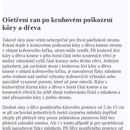
Ošetření ran po kruhovém poškození
kůry a dřeva
Takové rány jsou velmi nebezpečné pro život jakéhokoli stromu.
Pokud dojde k kruhovému poškození kůry a dřeva kmene stromu
v oblasti kořenového krčku, strom může zemřít. Při kruhové lézi
kůry a dřeva kmene v jeho horní části nebo kosterních větví je
možný odumírání vyšší části koruny nebo těchto větví. Jediným
způsobem, jak zachránit strom s kruhovou lézí kůry a dřeva
kmene v oblasti kořenového krčku, je naroubovat řízky můstkem
nebo roubem nad raněné výhonky kořenových výhonků nebo
speciálně vysazené porosty, které už jsme mluvili. Rány s
kruhovitými lézemi kůry a dřeva v horní části kmene a na
kosterních větvích lze ještě zhojit roubováním řízků s můstkem a
také přesazením kůry z jiného stromu.
Drobné rány o šířce postiženého kůrového prstence od 5 do 15 cm
se při zachování jednotlivých úseků (zejména můstků) úspěšně
zhojily při překrytí rány pouze průhlednou plastovou fólií bez
překrytí zahradní smolou. Ale i v tomto případě je pro spolehlivost
lepší naroubovat řízky můstkem. Při šířce postiženého prstence od