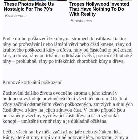
Podle druhu poškození lze rány na stromech klasifikovat takto:
rány od prořezávání nebo lámání větví nebo částí kmene, rány od
kruhového poškození kůry a dřeva, rány od částečného poškození
kůry a dřeva, rány od trhání a odtrhávání větví, pokročilé hluboké
rány – prohlubně, rány po infekčních chorobách kůry a dřeva.
Kruhové kortikální poškození
Zachování dalšího života ovocného stromu a jeho zdraví v
budoucnu vyžaduje povinné ošetření všech těchto ran. Ošetření
vždy začíná odstraněním všech poškozených, zmrzlých a shnilých
částí dřeva a kůry na jejich zdravou část. V tomto případě jsou
odstraněny všechny vyčnívající části dřeva a části výhonků –
konopí – umístěné uvnitř rány a je důkladně očištěna.
Léčba všech ran by měla začít až na jaře nebo začátkem léta.
Rány, které stromy utrpí v druhé polovině léta, podzimu, zimy a