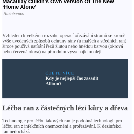
X
Vzhledem k velkému rozsahu operací ořezávání stromů se kromě
výše uvedených způsobů ochrany rány (u malých a středních ran)
široce používá natírání řezů žlutou nebo hnědou barvou (okrová
nebo červená olova) na přírodním vysychajícím oleji.
ČTĚTE VÍCE
Kdy je nejlepší čas zasadit
Allium?
Léčba ran z částečných lézí kůry a dřeva
Technologie pro léčbu takových ran je podobná technologii pro
léčbu ran z infekčních onemocnění a prořezávání. K dezinfekci
ran nedochází.