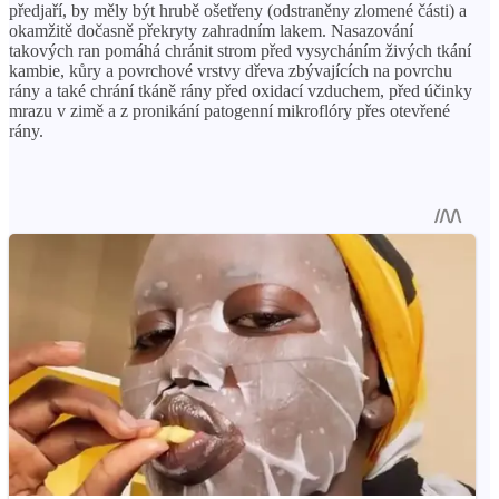
předjaří, by měly být hrubě ošetřeny (odstraněny zlomené části) a
okamžitě dočasně překryty zahradním lakem. Nasazování
takových ran pomáhá chránit strom před vysycháním živých tkání
kambie, kůry a povrchové vrstvy dřeva zbývajících na povrchu
rány a také chrání tkáně rány před oxidací vzduchem, před účinky
mrazu v zimě a z pronikání patogenní mikroflóry přes otevřené
rány.