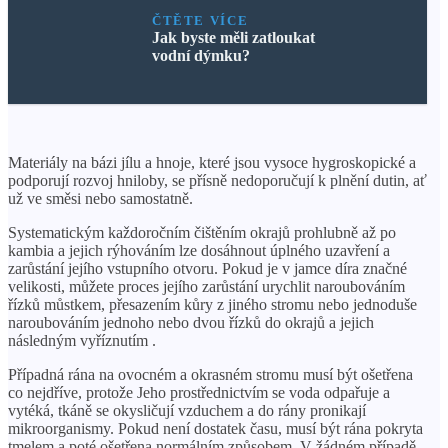
ČTĚTE VÍCE
Jak byste měli zatloukat
vodní dýmku?
Materiály na bázi jílu a hnoje, které jsou vysoce hygroskopické a
podporují rozvoj hniloby, se přísně nedoporučují k plnění dutin, ať
už ve směsi nebo samostatně.
Systematickým každoročním čištěním okrajů prohlubně až po
kambia a jejich rýhováním lze dosáhnout úplného uzavření a
zarůstání jejího vstupního otvoru. Pokud je v jamce díra značné
velikosti, můžete proces jejího zarůstání urychlit naroubováním
řízků můstkem, přesazením kůry z jiného stromu nebo jednoduše
naroubováním jednoho nebo dvou řízků do okrajů a jejich
následným vyříznutím .
Případná rána na ovocném a okrasném stromu musí být ošetřena
co nejdříve, protože Jeho prostřednictvím se voda odpařuje a
vytéká, tkáně se okysličují vzduchem a do rány pronikají
mikroorganismy. Pokud není dostatek času, musí být rána pokryta
tmelem a poté ošetřena normálním způsobem. V žádném případě