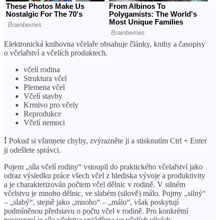
Elektronická knihovna včelaře obsahuje články, knihy a časopisy
o včelařství a včelích produktech.
včelí rodina
Struktura včel
Plemena včel
Včelí stavby
Krmivo pro včely
Reprodukce
Včelí nemoci
!
Pokud si všimnete chyby, zvýrazněte ji a stisknutím Ctrl + Enter
ji odešlete správci.
Pojem „síla včelí rodiny“ vstoupil do praktického včelařství jako
odraz výsledku práce všech včel z hlediska vývoje a produktivity
a je charakterizován počtem včel dělnic v rodině. V silném
včelstvu je mnoho dělnic, ve slabém (silově) málo. Pojmy „silný“
– „slabý“, stejně jako „mnoho“ – „málo“, však poskytují
podmíněnou představu o počtu včel v rodině. Pro konkrétní
posouzení je síla včelstva vyjádřena ve včelích ulicích.