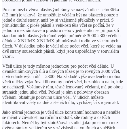
Prostor mezi dvěma plástovými rámy se nazývá ulice. Jeho šířka
(12 mm) je taková, že umožňuje včelám být na plástech pouze z
jedné a druhé strany, aniž by si vzájemně překážely v práci. S
přihlédnutím k ploše plástů a velikosti těla včel se počítá, že v
jednom mezirámkovém prostoru nebo v jedné ulici se při použití
standardních plástových rámů vejde průměrně 3000 2300 včelích
dělnic a XNUMX XNUMX při udržování rodin ve vícetrupých
úlech. V důsledku toho je včelí ulice počet včel, který se vejde na
dvě strany sousedních plástů, když jsou uspořádány v souvislém
vzoru.
Včelí ulice je tedy měrnou jednotkou pro počet včel dělnic. U
dvanáctirámkových úlů a úlových lůžek je to rovných 3000 včel,
u vícerámkových úlů – 2300. Na základě výše uvedeného mohou
včelí uličky vyjadřovat libovolný počet včel, bez ohledu na to, kde
se nacházejí. Voštinový rám, těsně lemovaný včelami, má po obou
stranách jednu ulici včel. Pokud je rám z poloviny obsazen
včelami, obsahuje polovinu ulice včel. V ulicích můžete
identifikovat včely na dně a stěnách úlu, vycházející s rojem atd.
Jako měrná jednotka je včelí ulice konstantní hodnotou a nemůže
se měnit v závislosti na ročním období, síle rodiny a dalších
faktorech. Neměl by být ztotožňován s ulicí jako prostorem mezi
dvěma rámky, ve kterém se v závislosti na vnitřních a vnějších