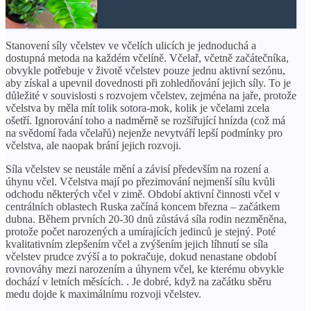
Stanovení síly včelstev ve včelích ulicích je jednoduchá a
dostupná metoda na každém včelíně. Včelař, včetně začátečníka,
obvykle potřebuje v životě včelstev pouze jednu aktivní sezónu,
aby získal a upevnil dovednosti při zohledňování jejich síly. To je
důležité v souvislosti s rozvojem včelstev, zejména na jaře, protože
včelstva by měla mít tolik sotora-mok, kolik je včelami zcela
ošetří. Ignorování toho a nadměrně se rozšiřující hnízda (což má
na svědomí řada včelařů) nejenže nevytváří lepší podmínky pro
včelstva, ale naopak brání jejich rozvoji.
Síla včelstev se neustále mění a závisí především na rození a
úhynu včel. Včelstva mají po přezimování nejmenší sílu kvůli
odchodu některých včel v zimě. Období aktivní činnosti včel v
centrálních oblastech Ruska začíná koncem března – začátkem
dubna. Během prvních 20-30 dnů zůstává síla rodin nezměněna,
protože počet narozených a umírajících jedinců je stejný. Poté
kvalitativním zlepšením včel a zvýšením jejich líhnutí se síla
včelstev prudce zvýší a to pokračuje, dokud nenastane období
rovnováhy mezi narozením a úhynem včel, ke kterému obvykle
dochází v letních měsících. . Je dobré, když na začátku sběru
medu dojde k maximálnímu rozvoji včelstev.