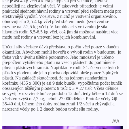
létě je asi 4 kg včel a která je typická pro včelnice, která se
nepodílejí na zlepšování včel. V takových případech je velmi
praktické sjednotit hlavní rodiny a vrstvení před sběrem medu pro
efektivnější využití. Včelstva, z nichž je vrstvení organizováno,
obnovují sílu 3,5-4 kg včel před sběrem medu (svrstvení se
rozvine na 2-2,5 kg včel). V kombinaci s vrstvením je síla
hlavních rodin 5,5-6,5 kg včel, což jim dá možnost nasbírat více
medu než rodiny a vrstvení bez jejich kombinování.
Určení síly včelstev dává představu o počtu včel pouze v daném
okamžiku. Abychom mohli hovořit o vývoji rodin v budoucnu, je
třeba vzít v úvahu tištěné potomstvo. Jeho množství je určeno
přepočtem vytištěného plodu na všech plástech do podmíněně
plných plástových rámků. Například v rodině 1. července bylo 6
plástů s plodem, ale jeho plocha odpovídá ploše pouze 3 plných
plástů. Na základě skutečnosti, že na jednom standardním
korámku (435 x 300) je asi 9 tisíc buněk, vypočítáme počet buněk
obsazených tištěným plodem: 9 tisíc x 3 = 27 tisíc Včela dělnice
se vyvíjí v uzavřené buňce po dobu 12 dnů, tedy během 12 dnů se
včelstvo zvýší o 2,7 kg, neboli 27 000 dělnic. Protože včely žijí
35-40 dní, během této doby rodina ztratí 1/2 včel a zbývající a
narozené včely po 1 2 dnech budou tvořit sílu rodiny.