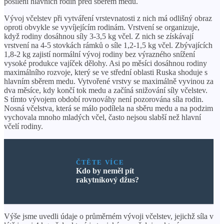
posílení hlavních rodin před sběrem medu.
Vývoj včelstev při vytváření vrstevnatosti z nich má odlišný obraz
oproti obvykle se vyvíjejícím rodinám. Vrstvení se organizuje,
když rodiny dosáhnou síly 3-3,5 kg včel. Z nich se získávají
vrstvení na 4-5 stovkách rámků o síle 1,2-1,5 kg včel. Zbývajících
1,8-2 kg zajistí normální vývoj rodiny bez výrazného snížení
vysoké produkce vajíček dělohy. Asi po měsíci dosáhnou rodiny
maximálního rozvoje, který se ve střední oblasti Ruska shoduje s
hlavním sběrem medu. Vytvořené vrstvy se maximálně vyvinou za
dva měsíce, kdy končí tok medu a začíná snižování síly včelstev.
S tímto vývojem období rovnováhy není pozorována síla rodin.
Nosná včelstva, která se málo podílela na sběru medu a na podzim
vychovala mnoho mladých včel, často nejsou slabší než hlavní
včelí rodiny.
ČTĚTE VÍCE
Kdo by neměl pít
rakytníkový džus?
Výše jsme uvedli údaje o průměrném vývoji včelstev, jejichž síla v