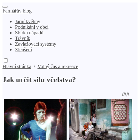
Farmářův blog
Jarní květiny
Podnikání v obci
Sbírka nápadů
Trávník
Zavlažovací systémy
Zlepšení
Hlavní stránka
/
Volný čas a rekreace
Jak určit sílu včelstva?