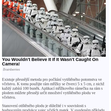
Existuje přesnější metoda pro počítání vytištěného potomstva ve
včelstvu. K tomu použijte rám mřížky se čtverci 5 x 5 cm, z nichž
každý zabírá 100 buněk. Aplikací mřížkového rámečku na rám s
plodem můžete přesněji určit množství vytištěného plodu ve
včelstvu.
Stanovení otištěného plodu je důležité i v souvislosti s
hodnocením produkce vajec včelích matek. V uvedeném příkladu