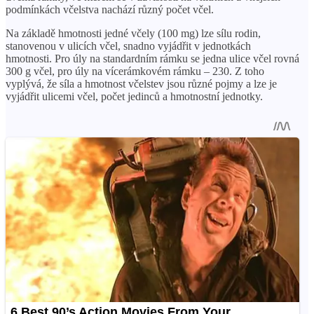
podmínkách včelstva nachází různý počet včel.
Na základě hmotnosti jedné včely (100 mg) lze sílu rodin,
stanovenou v ulicích včel, snadno vyjádřit v jednotkách
hmotnosti. Pro úly na standardním rámku se jedna ulice včel rovná
300 g včel, pro úly na vícerámkovém rámku – 230. Z toho
vyplývá, že síla a hmotnost včelstev jsou různé pojmy a lze je
vyjádřit ulicemi včel, počet jedinců a hmotnostní jednotky.