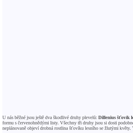
U nás běžné jsou ještě dva škodlivé druhy plevelů:
Dillenius šťovík le
formu s červenohnědými listy. Všechny tři druhy jsou si dosti podobn
neplánovaně objeví drobná rostlina šťovíku lesního se žlutými květy.