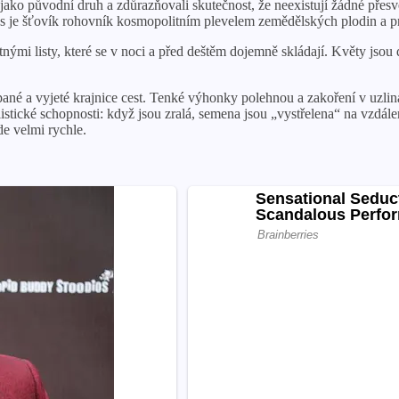
jako původní druh a zdůrazňovali skutečnost, že neexistují žádné přesv
s je šťovík rohovník kosmopolitním plevelem zemědělských plodin a pr
nými listy, které se v noci a před deštěm dojemně skládají. Květy jsou 
ané a vyjeté krajnice cest. Tenké výhonky polehnou a zakoření v uzli
alistické schopnosti: když jsou zralá, semena jsou „vystřelena“ na vzdá
de velmi rychle.