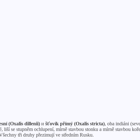
sní (Oxalis dillenii)
и
šťovík přímý (Oxalis stricta)
, oba indiáni (sev
é, liší se stupněm ochlupení, mírně stavbou stonku a mírně stavbou koř
 Všechny tři druhy přezimují ve středním Rusku.