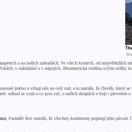
parapetech a na našich zahradách. Ve všech koutech, od nejsvětlejších mí
lévkách, v nakládání a v nápojích. Jihoamerická rostlina svými uzlíky 
onosné jméno a vrhají stín na celý rod, a to natolik, že člověk, který 
ek: odkud se vzali a co jsou zač, o našich útrapách v boji s plevelem a
ata)
. Farmáře štve natolik, že všechny kontinenty popírají jeho původ. O