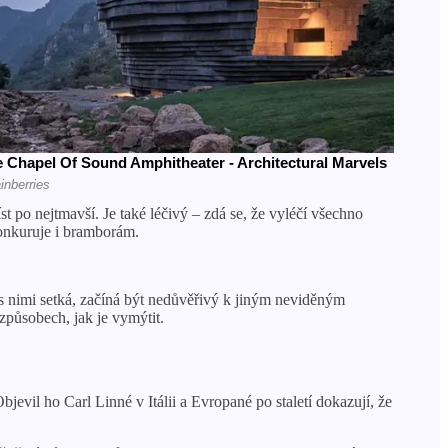
st po nejtmavší. Je také léčivý – zdá se, že vyléčí všechno
konkuruje i bramborám.
se s nimi setká, začíná být nedůvěřivý k jiným neviděným
 způsobech, jak je vymýtit.
bjevil ho Carl Linné v Itálii a Evropané po staletí dokazují, že