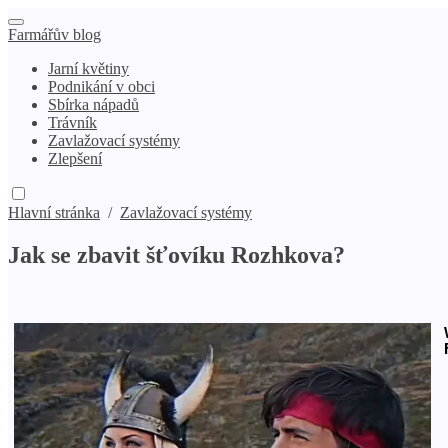
Farmářův blog
Jarní květiny
Podnikání v obci
Sbírka nápadů
Trávník
Zavlažovací systémy
Zlepšení
Hlavní stránka
/
Zavlažovací systémy
Jak se zbavit šťovíku Rozhkova?