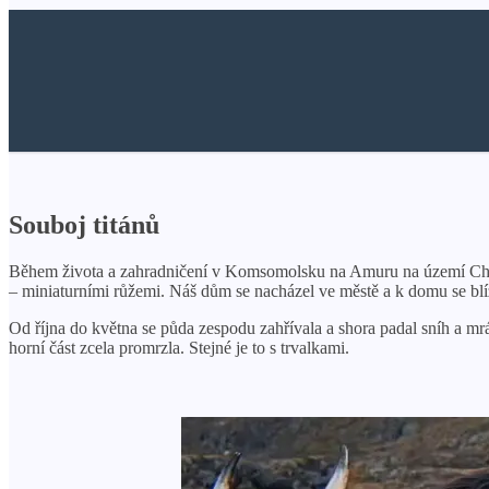
Souboj titánů
Během života a zahradničení v Komsomolsku na Amuru na území Cha
– miniaturními růžemi. Náš dům se nacházel ve městě a k domu se blíž
Od října do května se půda zespodu zahřívala a shora padal sníh a 
horní část zcela promrzla. Stejné je to s trvalkami.