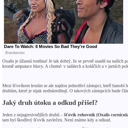
Oxalis je úžasná rostlina! Je tak dobrý, že se pevně usadil na našich 
kromě amputace hlavy. A chutné: v salátech a koláčích a v jarních po
Mezi šťovíkem lesním se ale najdou jednotliví zástupci, kteří hanobí h
druhům, které je nijak nediskreditují. O takových zástupcích bude člán
Jaký druh útoku a odkud přišel?
Jeden z nejagresivnějších druhů –
šťovík rohovník (Oxalis cornicul
tam byl škodlivý šťovík zavlečen. Není známo kdy a odkud.