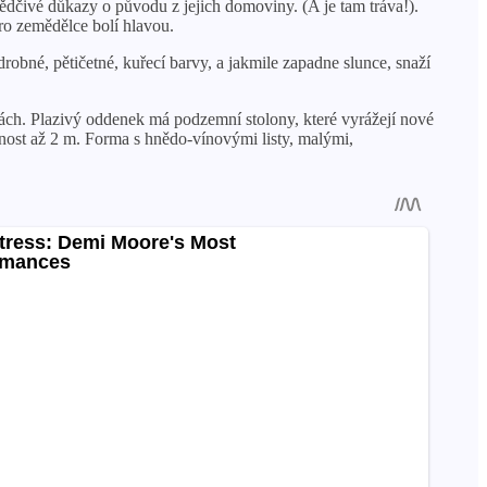
ědčivé důkazy o původu z jejich domoviny. (A je tam tráva!).
o zemědělce bolí hlavou.
drobné, pětičetné, kuřecí barvy, a jakmile zapadne slunce, snaží
nách. Plazivý oddenek má podzemní stolony, které vyrážejí nové
lenost až 2 m. Forma s hnědo-vínovými listy, malými,