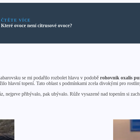
ČTĚTE VÍCE
Které ovoce není citrusové ovoce?
barovsku se mi podařilo rozbolet hlavu v podobě
rohovník oxalis pu
ilo hlavní topení. Tato oblast s podmínkami zcela divokými pro rostli
mráz, nejprve přibývalo, pak ubývalo. Růže vysazené nad topením si za