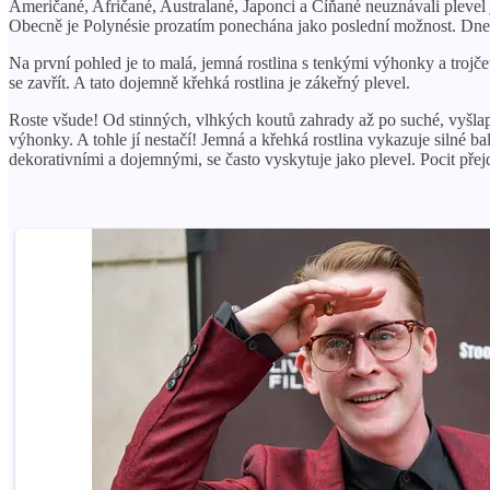
Američané, Afričané, Australané, Japonci a Číňané neuznávali plevel 
Obecně je Polynésie prozatím ponechána jako poslední možnost. Dne
Na první pohled je to malá, jemná rostlina s tenkými výhonky a trojčet
se zavřít. A tato dojemně křehká rostlina je zákeřný plevel.
Roste všude! Od stinných, vlhkých koutů zahrady až po suché, vyšlap
výhonky. A tohle jí nestačí! Jemná a křehká rostlina vykazuje silné b
dekorativními a dojemnými, se často vyskytuje jako plevel. Pocit přej