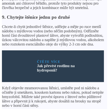
amoniak ani chlorové bělidlo, protože tyto produkty nejsou pro
člověka bezpečné a jejich kombinace může být smrtelná.
9. Chytejte štěnice jednu po druhé
Chcete-li chytit jednotlivé štěnice, udělejte a mějte po ruce menší
nádobu s mýdlovou vodou (nebo něčím podobným). Odřízněte
horní část dvoulitrové plastové láhve, abyste vytvořili podlouhlou,
úzkou válcovitou nádobu a naplňte ji mýdlovou vodou, alkoholem
nebo roztokem esenciálního oleje do výšky 2-3 cm ode dna.
ČTĚTE VÍCE
Jak převést rostlinu na
hydroponii?
Když objevíte mramorovanou štěnici, umístěte pod ni nádobu a
očistěte ji smetákem, kouskem kartonu nebo rukou, pokud netrpíte
hmyzofobií. Můžete také provést úpravu z litrové nebo půllitrové
láhve a připevnit ji k rukojeti, abyste dosáhli na brouky na stropě
nebo v horní části stěny.