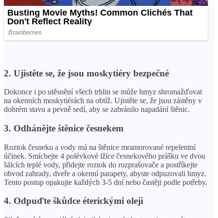
2. Ujistěte se, že jsou moskytiéry bezpečné
Dokonce i po utěsnění všech trhlin se může hmyz shromažďovat
na okenních moskytiérách na obtíž. Ujistěte se, že jsou zástěny v
dobrém stavu a pevně sedí, aby se zabránilo napadání štěnic.
3. Odhánějte štěnice česnekem
Roztok česneku a vody má na štěnice mramorované repelentní
účinek. Smíchejte 4 polévkové lžíce česnekového prášku ve dvou
šálcích teplé vody, přidejte roztok do rozprašovače a postříkejte
obvod zahrady, dveře a okenní parapety, abyste odpuzovali hmyz.
Tento postup opakujte každých 3-5 dní nebo častěji podle potřeby.
4. Odpuďte škůdce éterickými oleji