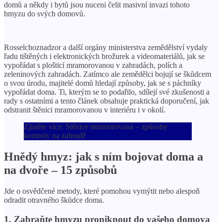
domů a někdy i bytů jsou nuceni čelit masivní invazi tohoto
hmyzu do svých domovů.
Rosselchoznadzor a další orgány ministerstva zemědělství vydaly
řadu tištěných i elektronických brožurek a videomateriálů, jak se
vypořádat s plošticí mramorovanou v zahradách, polích a
zeleninových zahradách. Zatímco ale zemědělci bojují se škůdcem
o svou úrodu, majitelé domů hledají způsoby, jak se s páchníky
vypořádat doma. Ti, kterým se to podařilo, sdílejí své zkušenosti a
rady s ostatními a tento článek obsahuje praktická doporučení, jak
odstranit štěnici mramorovanou v interiéru i v okolí.
Zjistěte více: Štěnice mramorovaná – způsoby
kontroly na zahradě
Hnědý hmyz: jak s ním bojovat doma a
na dvoře – 15 způsobů
Jde o osvědčené metody, které pomohou vymýtit nebo alespoň
odradit otravného škůdce doma.
1. Zabraňte hmyzu proniknout do vašeho domova