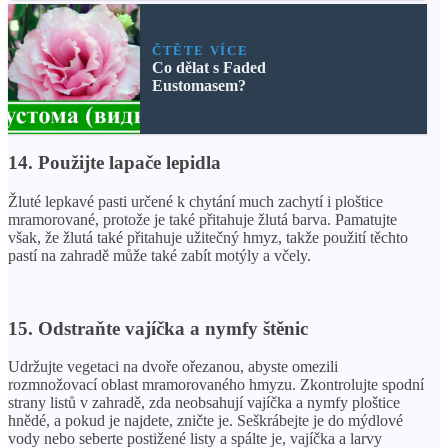
ČTĚTE VÍCE
Co dělat s Faded
Eustomasem?
14. Použijte lapače lepidla
Žluté lepkavé pasti určené k chytání much zachytí i ploštice
mramorované, protože je také přitahuje žlutá barva. Pamatujte
však, že žlutá také přitahuje užitečný hmyz, takže použití těchto
pastí na zahradě může také zabít motýly a včely.
15. Odstraňte vajíčka a nymfy štěnic
Udržujte vegetaci na dvoře ořezanou, abyste omezili
rozmnožovací oblast mramorovaného hmyzu. Zkontrolujte spodní
strany listů v zahradě, zda neobsahují vajíčka a nymfy ploštice
hnědé, a pokud je najdete, zničte je. Seškrábejte je do mýdlové
vody nebo seberte postižené listy a spálte je, vajíčka a larvy