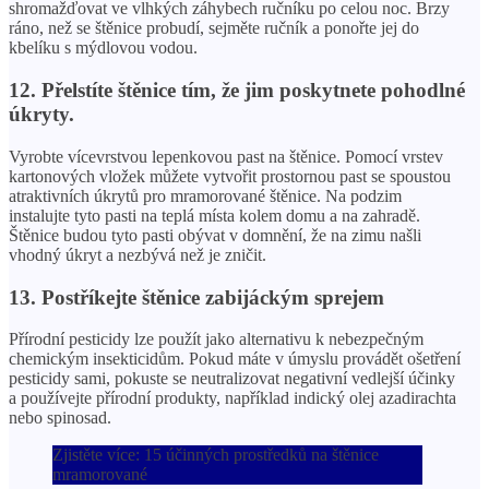
shromažďovat ve vlhkých záhybech ručníku po celou noc. Brzy
ráno, než se štěnice probudí, sejměte ručník a ponořte jej do
kbelíku s mýdlovou vodou.
12. Přelstíte štěnice tím, že jim poskytnete pohodlné
úkryty.
Vyrobte vícevrstvou lepenkovou past na štěnice. Pomocí vrstev
kartonových vložek můžete vytvořit prostornou past se spoustou
atraktivních úkrytů pro mramorované štěnice. Na podzim
instalujte tyto pasti na teplá místa kolem domu a na zahradě.
Štěnice budou tyto pasti obývat v domnění, že na zimu našli
vhodný úkryt a nezbývá než je zničit.
13. Postříkejte štěnice zabijáckým sprejem
Přírodní pesticidy lze použít jako alternativu k nebezpečným
chemickým insekticidům. Pokud máte v úmyslu provádět ošetření
pesticidy sami, pokuste se neutralizovat negativní vedlejší účinky
a používejte přírodní produkty, například indický olej azadirachta
nebo spinosad.
Zjistěte více: 15 účinných prostředků na štěnice
mramorované