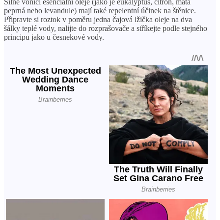
Silně vonící esenciální oleje (jako je eukalyptus, citron, máta
peprná nebo levandule) mají také repelentní účinek na štěnice.
Připravte si roztok v poměru jedna čajová lžička oleje na dva
šálky teplé vody, nalijte do rozprašovače a stříkejte podle stejného
principu jako u česnekové vody.