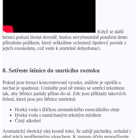
Když se další
brouci pokusí dostat dovnitř, budou nevyhnutelně potaženi tímto
přírodním práškem, který seškrábne ochranný lipidový povlak z
jejich exoskeletu, což vede k smrtelné dehydrataci.
8. Setřeste štěnice do smrtícího roztoku
Pokud jsou brouci koncentrovaní vysoko, můžete je oprášit a
nechat je spadnout. Umístěte pod ně misku se smrtící tekutinou
tak, aby štěnice padaly přímo do ní. Zde jsou příklady takových
řešení, která jsou pro štěnice smrtelná:
Horká voda s lžičkou aromatického esenciálního oleje
Horká voda s namíchaným tekutým mýdlem
Čistý alkohol
Aromatický éterický olej kromě toho, že zabíjí páchníky, ochrání i
před jejich nepříjemným zápachem. K tomuto účelu nepoužívejte