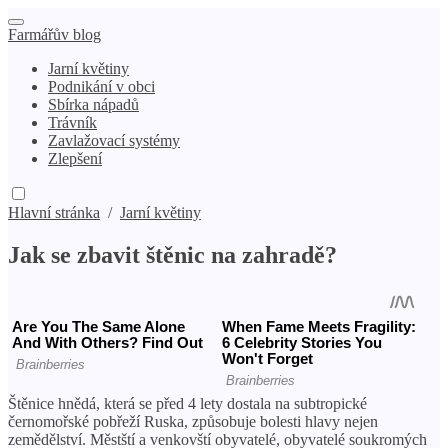
Farmářův blog
Jarní květiny
Podnikání v obci
Sbírka nápadů
Trávník
Zavlažovací systémy
Zlepšení
Hlavní stránka
/
Jarní květiny
Jak se zbavit štěnic na zahradě?
Štěnice hnědá, která se před 4 lety dostala na subtropické
černomořské pobřeží Ruska, způsobuje bolesti hlavy nejen
zemědělství. Městští a venkovští obyvatelé, obyvatelé soukromých