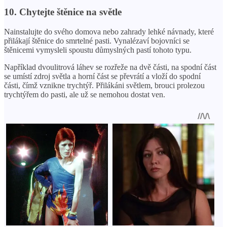
10. Chytejte štěnice na světle
Nainstalujte do svého domova nebo zahrady lehké návnady, které
přilákají štěnice do smrtelné pasti. Vynalézaví bojovníci se
štěnicemi vymysleli spoustu důmyslných pastí tohoto typu.
Například dvoulitrová láhev se rozřeže na dvě části, na spodní část
se umístí zdroj světla a horní část se převrátí a vloží do spodní
části, čímž vznikne trychtýř. Přilákáni světlem, brouci prolezou
trychtýřem do pasti, ale už se nemohou dostat ven.