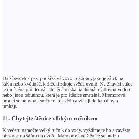
Další světelná past používá válcovou nádobu, jako je šálek na
kávu nebo květináč, k držení zdroje světla uvnitř. Na žhavící válec
je umístěna průhledná skleněná miska naplněná mýdlovou vodou
nebo jinou tekutinou, která je pro štěnice smrtelná. Mramorové
brouci se pohybují směrem ke světlu a vlétají do kapaliny a
umírají.
11. Chytejte štěnice vlhkým ručníkem
K večeru namočte velký ručník do vody, vyždímejte ho a zavěste
přes noc na šňůru na dvoře. Marmorované štěnice se budou