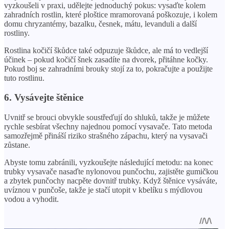
vyzkoušeli v praxi, udělejte jednoduchý pokus: vysaďte kolem
zahradních rostlin, které ploštice mramorovaná poškozuje, i kolem
domu chryzantémy, bazalku, česnek, mátu, levanduli a další
rostliny.
Rostlina kočičí škůdce také odpuzuje škůdce, ale má to vedlejší
účinek – pokud kočičí šnek zasadíte na dvorek, přitáhne kočky.
Pokud boj se zahradními brouky stojí za to, pokračujte a použijte
tuto rostlinu.
6. Vysávejte štěnice
Uvnitř se brouci obvykle soustřeďují do shluků, takže je můžete
rychle sesbírat všechny najednou pomocí vysavače. Tato metoda
samozřejmě přináší riziko strašného zápachu, který na vysavači
zůstane.
Abyste tomu zabránili, vyzkoušejte následující metodu: na konec
trubky vysavače nasaďte nylonovou punčochu, zajistěte gumičkou
a zbytek punčochy nacpěte dovnitř trubky. Když štěnice vysáváte,
uvíznou v punčoše, takže je stačí utopit v kbelíku s mýdlovou
vodou a vyhodit.