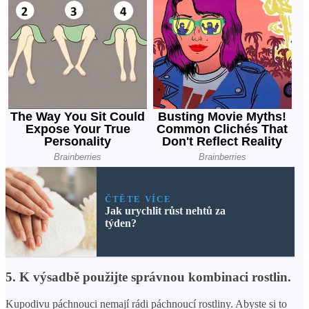
ČTĚTE VÍCE
Jak urychlit růst nehtů za
týden?
5. K výsadbě použijte správnou kombinaci rostlin.
Kupodivu páchnouci nemají rádi páchnoucí rostliny. Abyste si to