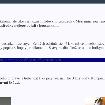
ikáliemi, ale také všemožnými lidovými prostředky. Mezi nimi jsou ne
ostředky nejlépe bojují s housenkami.
housenkami zelených, černých odstínů, stejně jako mšicemi nebo listov
ky popela schopny proniknout do šťávy rostlin, čímž se stanou hořkými
, a proto se snaží co nejdříve dostat ven.
ho přípravě je třeba vzít 1 kg pelyňku, nalít ho 3 litry vody. Kompozi
nými škůdci.