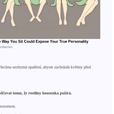
šechna nezbytná opatření, abyste zachránili květiny před
dčovat tomu, že rostliny housenka požírá.
pozornost.