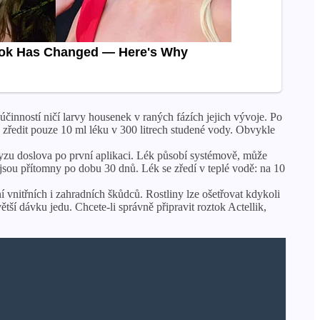
činností ničí larvy housenek v raných fázích jejich vývoje. Po
né zředit pouze 10 ml léku v 300 litrech studené vody. Obvykle
zu doslova po první aplikaci. Lék působí systémově, může
 jsou přítomny po dobu 30 dnů. Lék se zředí v teplé vodě: na 10
 vnitřních i zahradních škůdců. Rostliny lze ošetřovat kdykoli
tší dávku jedu. Chcete-li správně připravit roztok Actellik,