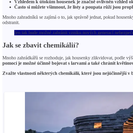
Vzhledem k útokům housenek je značně ovlivněn vzhled ok
Často si můžete všimnout, že listy a poupata růží jsou prop
Mnoho zahradníků se zajímá o to, jak správně jednat, pokud housenky a
odstranit.
Jen tak bude možné zabránit vzniku nových generací nebezpeč
Jak se zbavit chemikálií?
Mnoho zahrádkářů se rozhoduje, jak housenky zlikvidovat, podle výše
pomocí je možné účinně bojovat s larvami a také chránit květin
Zvažte vlastnosti některých chemikálií, které jsou nejúčinnější 