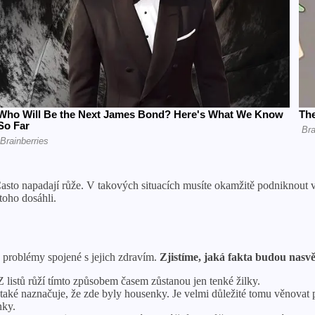
Často napadají růže. V takových situacích musíte okamžitě podniknout v
oho dosáhli.
é problémy spojené s jejich zdravím.
Zjistíme, jaká fakta budou nasvě
Z listů růží tímto způsobem časem zůstanou jen tenké žilky.
také naznačuje, že zde byly housenky. Je velmi důležité tomu věnovat 
nky.