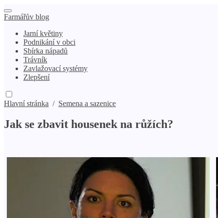
Farmářův blog
Jarní květiny
Podnikání v obci
Sbírka nápadů
Trávník
Zavlažovací systémy
Zlepšení
Hlavní stránka
/
Semena a sazenice
Jak se zbavit housenek na růžích?