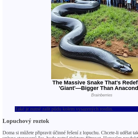
Také je nutné zalít půdu kolem vysazených rostlin.
Lopuchový roztok
Doma si můžete připravit účinné řešení z lopuchu. Chcete-li udělat ta