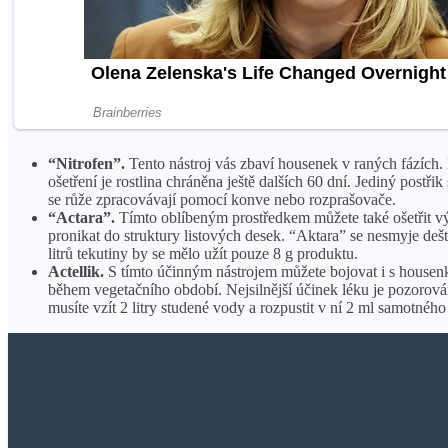
“Nitrofen”.
Tento nástroj vás zbaví housenek v raných fázích. 
ošetření je rostlina chráněna ještě dalších 60 dní. Jediný post
se růže zpracovávají pomocí konve nebo rozprašovače.
“Actara”.
Tímto oblíbeným prostředkem můžete také ošetřit v
pronikat do struktury listových desek. “Aktara” se nesmyje deš
litrů tekutiny by se mělo užít pouze 8 g produktu.
Actellik.
S tímto účinným nástrojem můžete bojovat i s housenkam
během vegetačního období. Nejsilnější účinek léku je pozorován 
musíte vzít 2 litry studené vody a rozpustit v ní 2 ml samotného