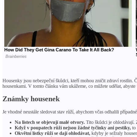
Housenky jsou nebezpeční škůdci, kteří mohou zničit zdraví rostlin. 
housenkami. V tomto článku vám ukážeme, co můžete udělat, abyste t
Známky housenek
Je vhodné neustále sledovat stav růží, abychom včas odhalili případn
Na listech se objevují malé otvory.
Tito škůdci je ohlodávají. 
Když v poupatech růží nejsou žádné tyčinky ani pestíky,
to 
Okvětní lístky růží se dají ohlodávat,
kdyby je sežraly house