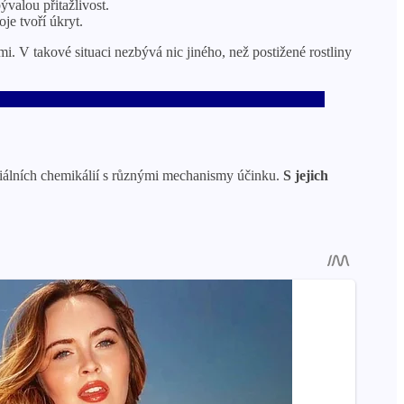
ývalou přitažlivost.
je tvoří úkryt.
 V takové situaci nezbývá nic jiného, ​​než postižené rostliny
eciálních chemikálií s různými mechanismy účinku.
S jejich