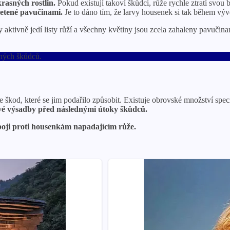
rasných rostlin.
Pokud existují takoví škůdci, růže rychle ztratí svou b
letené pavučinami.
Je to dáno tím, že larvy housenek si tak během vývo
ktivně jedí listy růží a všechny květiny jsou zcela zahaleny pavučinami.
ných škůdců.
 škod, které se jim podařilo způsobit. Existuje obrovské množství sp
ové výsadby před následnými útoky škůdců.
v boji proti housenkám napadajícím růže.