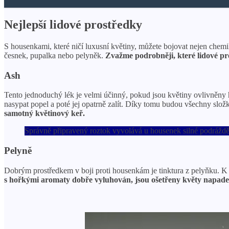
Nejlepší lidové prostředky
S housenkami, které ničí luxusní květiny, můžete bojovat nejen chem
česnek, pupalka nebo pelyněk.
Zvažme podrobněji, které lidové pr
Ash
Tento jednoduchý lék je velmi účinný, pokud jsou květiny ovlivněny 
nasypat popel a poté jej opatrně zalít. Díky tomu budou všechny slož
samotný květinový keř.
Správně připravený roztok vyvolává u housenek silné podráždění
Pelyně
Dobrým prostředkem v boji proti housenkám je tinktura z pelyňku. K je
s hořkými aromaty dobře vyluhován, jsou ošetřeny květy napade