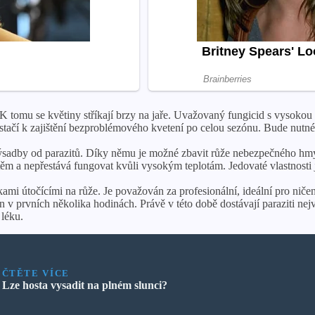
K tomu se květiny stříkají brzy na jaře. Uvažovaný fungicid s vysokou ú
řik stačí k zajištění bezproblémového kvetení po celou sezónu. Bude nut
ýsadby od parazitů. Díky němu je možné zbavit růže nebezpečného hmy
těm a nepřestává fungovat kvůli vysokým teplotám. Jedovaté vlastnosti
i útočícími na růže. Je považován za profesionální, ideální pro ničení
v prvních několika hodinách. Právě v této době dostávají paraziti nejvě
 léku.
ČTĚTE VÍCE
Lze hosta vysadit na plném slunci?