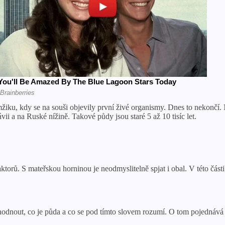
iku, kdy se na souši objevily první živé organismy. Dnes to nekončí. N
vii a na Ruské nížině. Takové půdy jsou staré 5 až 10 tisíc let.
orů. S mateřskou horninou je neodmyslitelně spjat i obal. V této části 
odnout, co je půda a co se pod tímto slovem rozumí. O tom pojednává 