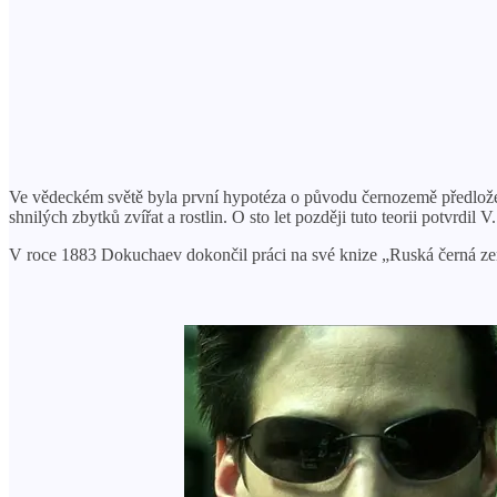
Ve vědeckém světě byla první hypotéza o původu černozemě předložen
shnilých zbytků zvířat a rostlin. O sto let později tuto teorii potvrdi
V roce 1883 Dokuchaev dokončil práci na své knize „Ruská černá ze