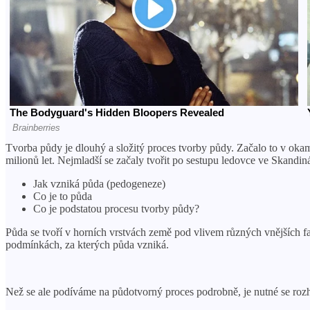
Tvorba půdy je dlouhý a složitý proces tvorby půdy. Začalo to v okamž
milionů let. Nejmladší se začaly tvořit po sestupu ledovce ve Skandiná
Jak vzniká půda (pedogeneze)
Co je to půda
Co je podstatou procesu tvorby půdy?
Půda se tvoří v horních vrstvách země pod vlivem různých vnějších fakt
podmínkách, za kterých půda vzniká.
Než se ale podíváme na půdotvorný proces podrobně, je nutné se rozh