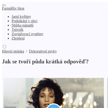
Farmářův blog
Jarní květiny
Podnikání v obci
Sbírka nápadů
Trávník
Zavlažovací systémy
Zlepšení
Hlavní stránka
/
Dekorativní prvky
Jak se tvoří půda krátká odpověď?