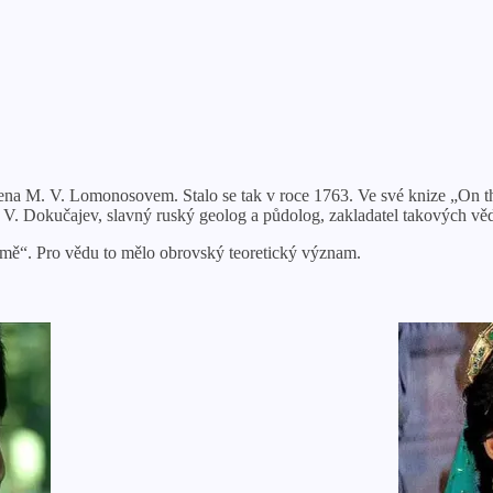
a M. V. Lomonosovem. Stalo se tak v roce 1763. Ve své knize „On the
l V. V. Dokučajev, slavný ruský geolog a půdolog, zakladatel takových vě
mě“. Pro vědu to mělo obrovský teoretický význam.