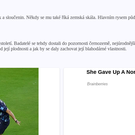
k a sloučenin. Někdy se mu také říká zemská skála. Hlavním rysem půdy j
toletí. Badatelé se tehdy dostali do pozornosti černozemě, nejúrodnějš
její plodnosti a jak by se daly zachovat její blahodárné vlastnosti.