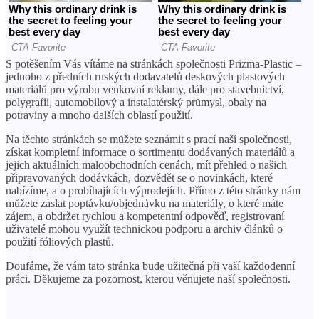
S potěšením Vás vítáme na stránkách společnosti Prizma-Plastic –
jednoho z předních ruských dodavatelů deskových plastových
materiálů pro výrobu venkovní reklamy, dále pro stavebnictví,
polygrafii, automobilový a instalatérský průmysl, obaly na
potraviny a mnoho dalších oblastí použití.
Na těchto stránkách se můžete seznámit s prací naší společnosti,
získat kompletní informace o sortimentu dodávaných materiálů a
jejich aktuálních maloobchodních cenách, mít přehled o našich
připravovaných dodávkách, dozvědět se o novinkách, které
nabízíme, a o probíhajících výprodejích. Přímo z této stránky nám
můžete zaslat poptávku/objednávku na materiály, o které máte
zájem, a obdržet rychlou a kompetentní odpověď, registrovaní
uživatelé mohou využít technickou podporu a archiv článků o
použití fóliových plastů.
Doufáme, že vám tato stránka bude užitečná při vaší každodenní
práci. Děkujeme za pozornost, kterou věnujete naší společnosti.