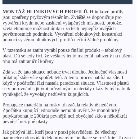
MONTÁŽ HLINÍKOVÝCH PROFILŮ.
Hliníkové profily
jsou opatřeny pryžovým těsněním. Zvláště se doporučuje pro
vytváření krytin nebo zasklení vytápěných místností, protože.
zcela eliminuje možnost úniku i za těch nejnepříznivějších
povětrnostních podmínek. Vytváření obloukových konstrukcí
pomocí systému hliníkových profilů nečiní žádné problémy.
V tuzemsku se zatím vyrábí pouze finální produkt – tabulový
plast. Dá se tedy říci, že veškerý tento materiál nabízený na našem
trhu má zahraniční kořeny.
Zdá se, že tato situace nebude trvat dlouho. Jedinečné vlastnosti
přitahují stále více spotřebitelů. A tento proces nabírá na síle. I
když v počáteční fázi nastala paradoxní situace. Vlastnosti plastů
se v porovnání s jinými průsvitnými materiály ukázaly být natolik
vynikající, že vyvolaly nedůvěru kupujících.
Propagace materiálu na ruský trh začala relativně nedávno.
Zpočátku kupující jednoduše nemohli uvěřit, že monolitický
polykarbonát je 200krát pevnější než obyčejné sklo a několikrát
pevnější než jiné plasty.
Jak přibývá lidí, kteří jsou v praxi přesvědčeni, že všechny
parametry odpovídají deklarovaným, aplikace se rozšiřuje. To zase