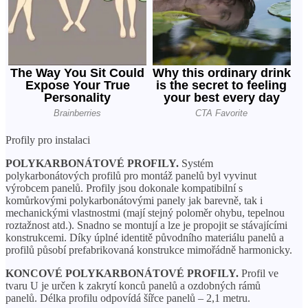
Profily pro instalaci
POLYKARBONÁTOVÉ PROFILY.
Systém
polykarbonátových profilů pro montáž panelů byl vyvinut
výrobcem panelů. Profily jsou dokonale kompatibilní s
komůrkovými polykarbonátovými panely jak barevně, tak i
mechanickými vlastnostmi (mají stejný poloměr ohybu, tepelnou
roztažnost atd.). Snadno se montují a lze je propojit se stávajícími
konstrukcemi. Díky úplné identitě původního materiálu panelů a
profilů působí prefabrikovaná konstrukce mimořádně harmonicky.
KONCOVÉ POLYKARBONÁTOVÉ PROFILY.
Profil ve
tvaru U je určen k zakrytí konců panelů a ozdobných rámů
panelů. Délka profilu odpovídá šířce panelů – 2,1 metru.