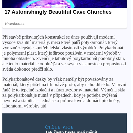
Při stavbě průsvitných konstrukcí se dnes používají moderní
vysoce kvalitní materiály, mezi které patří polykarbonát, který
výrazně zlepšuje spotřebitelské vlastnosti výrobků. Polykarbonát
je polymerní plast, který je široce používán v moderní výrobě v
mnoha oblastech. Zvenčí je tabulový polykarbonát podobný sklu,
ale tento materiál je odolnější a ve svých vlastnostech propustnosti
světla dokonce předčí sklo.
Polykarbonátové desky by však neměly být považovány za
materiál, který přišel na trh právě proto, aby nahradil sklo. V první
řadě je to tepelně izolační a nárazuvzdorný materiál. Výměna skla
za polykarbonát je nutná v případech, kdy je potřeba zvýšená
pevnost a stabilita – jedná se o průmyslové a domácí předměty,
laboratorní výrobky atd.
ČTĚTE VÍCE
Jak často byste měli měnit