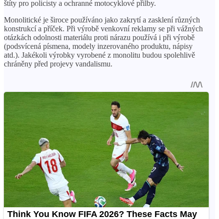
štíty pro policisty a ochranné motocyklové přilby.
Monolitické je široce používáno jako zakrytí a zasklení různých
konstrukcí a příček. Při výrobě venkovní reklamy se při vážných
otázkách odolnosti materiálu proti nárazu používá i při výrobě
(podsvícená písmena, modely inzerovaného produktu, nápisy
atd.). Jakékoli výrobky vyrobené z monolitu budou spolehlivě
chráněny před projevy vandalismu.