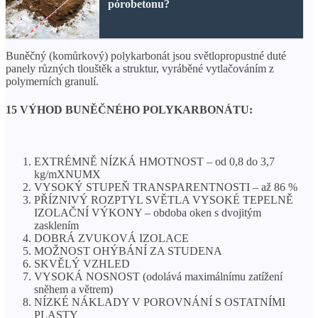
pórobetonu?
Buněčný (komůrkový) polykarbonát jsou světlopropustné duté
panely různých tlouštěk a struktur, vyráběné vytlačováním z
polymerních granulí.
15 VÝHOD BUNĚČNÉHO POLYKARBONÁTU:
EXTRÉMNĚ NÍZKÁ HMOTNOST – od 0,8 do 3,7
kg/mXNUMX
VYSOKÝ STUPEŇ TRANSPARENTNOSTI – až 86 %
PŘÍZNIVÝ ROZPTYL SVĚTLA VYSOKÉ TEPELNĚ
IZOLAČNÍ VÝKONY – obdoba oken s dvojitým
zasklením
DOBRÁ ZVUKOVÁ IZOLACE
MOŽNOST OHÝBÁNÍ ZA STUDENA
SKVĚLÝ VZHLED
VYSOKÁ NOSNOST (odolává maximálnímu zatížení
sněhem a větrem)
NÍZKÉ NÁKLADY V POROVNÁNÍ S OSTATNÍMI
PLASTY