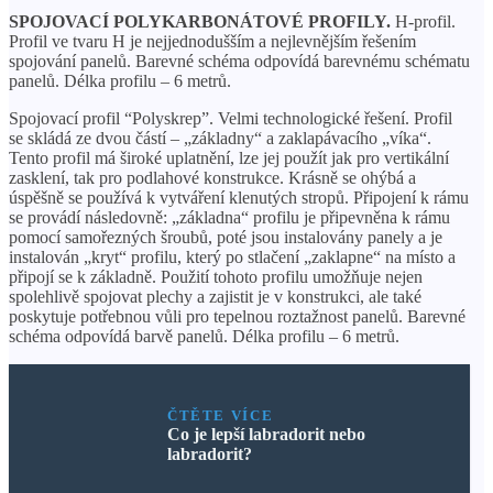
SPOJOVACÍ POLYKARBONÁTOVÉ PROFILY.
H-profil.
Profil ve tvaru H je nejjednodušším a nejlevnějším řešením
spojování panelů. Barevné schéma odpovídá barevnému schématu
panelů. Délka profilu – 6 metrů.
Spojovací profil “Polyskrep”. Velmi technologické řešení. Profil
se skládá ze dvou částí – „základny“ a zaklapávacího „víka“.
Tento profil má široké uplatnění, lze jej použít jak pro vertikální
zasklení, tak pro podlahové konstrukce. Krásně se ohýbá a
úspěšně se používá k vytváření klenutých stropů. Připojení k rámu
se provádí následovně: „základna“ profilu je připevněna k rámu
pomocí samořezných šroubů, poté jsou instalovány panely a je
instalován „kryt“ profilu, který po stlačení „zaklapne“ na místo a
připojí se k základně. Použití tohoto profilu umožňuje nejen
spolehlivě spojovat plechy a zajistit je v konstrukci, ale také
poskytuje potřebnou vůli pro tepelnou roztažnost panelů. Barevné
schéma odpovídá barvě panelů. Délka profilu – 6 metrů.
ČTĚTE VÍCE
Co je lepší labradorit nebo
labradorit?