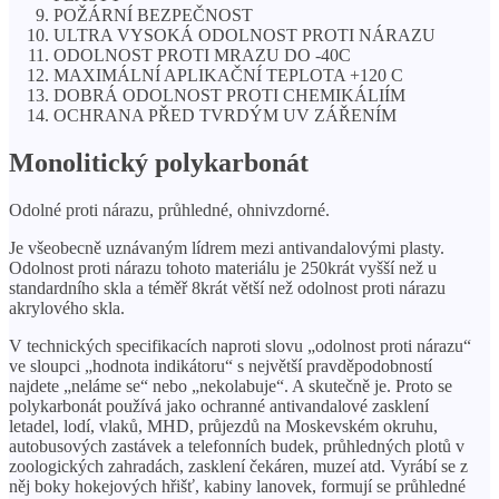
POŽÁRNÍ BEZPEČNOST
ULTRA VYSOKÁ ODOLNOST PROTI NÁRAZU
ODOLNOST PROTI MRAZU DO -40C
MAXIMÁLNÍ APLIKAČNÍ TEPLOTA +120 C
DOBRÁ ODOLNOST PROTI CHEMIKÁLIÍM
OCHRANA PŘED TVRDÝM UV ZÁŘENÍM
Monolitický polykarbonát
Odolné proti nárazu, průhledné, ohnivzdorné.
Je všeobecně uznávaným lídrem mezi antivandalovými plasty.
Odolnost proti nárazu tohoto materiálu je 250krát vyšší než u
standardního skla a téměř 8krát větší než odolnost proti nárazu
akrylového skla.
V technických specifikacích naproti slovu „odolnost proti nárazu“
ve sloupci „hodnota indikátoru“ s největší pravděpodobností
najdete „neláme se“ nebo „nekolabuje“. A skutečně je. Proto se
polykarbonát používá jako ochranné antivandalové zasklení
letadel, lodí, vlaků, MHD, průjezdů na Moskevském okruhu,
autobusových zastávek a telefonních budek, průhledných plotů v
zoologických zahradách, zasklení čekáren, muzeí atd. Vyrábí se z
něj boky hokejových hřišť, kabiny lanovek, formují se průhledné