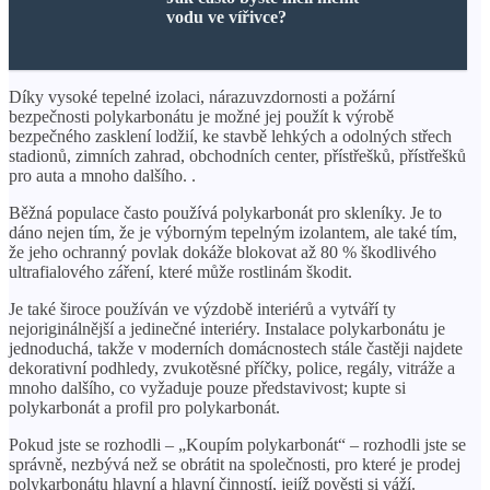
vodu ve vířivce?
Díky vysoké tepelné izolaci, nárazuvzdornosti a požární
bezpečnosti polykarbonátu je možné jej použít k výrobě
bezpečného zasklení lodžií, ke stavbě lehkých a odolných střech
stadionů, zimních zahrad, obchodních center, přístřešků, přístřešků
pro auta a mnoho dalšího. .
Běžná populace často používá polykarbonát pro skleníky. Je to
dáno nejen tím, že je výborným tepelným izolantem, ale také tím,
že jeho ochranný povlak dokáže blokovat až 80 % škodlivého
ultrafialového záření, které může rostlinám škodit.
Je také široce používán ve výzdobě interiérů a vytváří ty
nejoriginálnější a jedinečné interiéry. Instalace polykarbonátu je
jednoduchá, takže v moderních domácnostech stále častěji najdete
dekorativní podhledy, zvukotěsné příčky, police, regály, vitráže a
mnoho dalšího, co vyžaduje pouze představivost; kupte si
polykarbonát a profil pro polykarbonát.
Pokud jste se rozhodli – „Koupím polykarbonát“ – rozhodli jste se
správně, nezbývá než se obrátit na společnosti, pro které je prodej
polykarbonátu hlavní a hlavní činností, jejíž pověsti si váží.