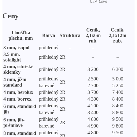
Ceny
Ceník,
Ceník,
Tloušťka
Barva
Struktura
2,1x6m
2,1x12m
plechu, mm
rub.
rub.
3 mm, isopol
průhledný
–
–
3.5 mm,
průhledný
2R
–
–
sotalight
4 mm, sibiřské
průhledný
2R
3 200
6 300
skleníky
průhledný
2 500
5 000
4 mm, jižní
2R
standard
barevné
2 700
5 250
4 mm, berolux
průhledný
2R
3 700
7 400
4 mm, borrex
průhledný
2R
4 300
8 400
průhledný
4 200
8 400
6 mm, standard
2R
jih
barevné
3 400
8 800
průhledný
4 800
9 500
6 mm, jih-
2R
prémiové
barevné
4 900
9 800
průhledný
4 800
9 500
8 mm, standard
2R