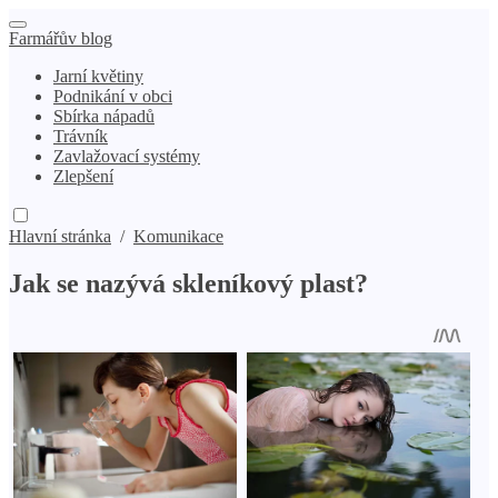
Farmářův blog
Jarní květiny
Podnikání v obci
Sbírka nápadů
Trávník
Zavlažovací systémy
Zlepšení
Hlavní stránka
/
Komunikace
Jak se nazývá skleníkový plast?