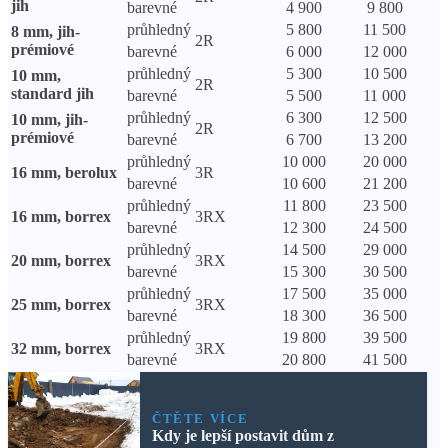
jih
barevné
4 900
9 800
průhledný
5 800
11 500
8 mm, jih-
2R
prémiové
barevné
6 000
12 000
průhledný
5 300
10 500
10 mm,
2R
standard jih
barevné
5 500
11 000
průhledný
6 300
12 500
10 mm, jih-
2R
prémiové
barevné
6 700
13 200
průhledný
10 000
20 000
16 mm, berolux
3R
barevné
10 600
21 200
průhledný
11 800
23 500
16 mm, borrex
3RX
barevné
12 300
24 500
průhledný
14 500
29 000
20 mm, borrex
3RX
barevné
15 300
30 500
průhledný
17 500
35 000
25 mm, borrex
3RX
barevné
18 300
36 500
průhledný
19 800
39 500
32 mm, borrex
3RX
barevné
20 800
41 500
ČTĚTE VÍCE
Kdy je lepší postavit dům z