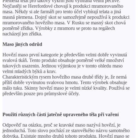
Plemena telat pro takový výkrm jsou vybírána velmi pečlivě.
Nejčastěji se Herefordové chovají k produkci mramorovaného
masa. Někdy si ale farmáři pro tento účel vybírají telata a jiná
masná plemena. Dojný skot se samozřejmě nepoužívá k produkci
mramorovaného hovězího masa. V Rusku se masný skot chová
poměrně zřídka. Výrobky z mramoru se proto na regálech
nacházejí jen zřídka.
Maso jiných odrůd
Hovězí maso první kategorie je především velmi dobře vyvinutá
svalová tkáň. Tento produkt obsahuje poměrně velké množství
tukových usazenin. Jedinou výjimkou je v tomto ohledu maso
velmi mladých býků a krav.
Charakteristickým rysem hovězího masa druhé třídy je, že nemá
příliš dobře vyvinutou svalovou hmotu. Tento výrobek obsahuje
málo tuku. Skinny hovězí maso je velmi nízké kvality. Používá se
především pouze pro průmyslové účely.
Použití různých částí jatečně upraveného těla při vaření
Odpověď na otázku, proč se kravské maso nazývá hovězí, je
jednoduchá. Toto slovo pochází ze starověkého názvu samotného
dobytka. Existuje mnoho druhů tohoto produktu. Hovězí maso se