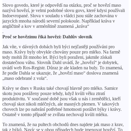
Slovo govedo, které je odpovědí na otázku, proč se hovězí maso
nazývá hovězí, je velmi podobné slovu govs, které kdysi používali
Indoevropané. Slova v souladu s vládci jsou stále zachována v
jazycích mnoha národů severní polokoule. Například kráva v
angličtině a kov v arménštině znamená „kráva“
.
Proč se hovězímu říká hovězí: Dahlův slovník
Jak víte, v dávných dobách byli býci nejčastěji používáni pro
maso. Krávy byly obvykle chovány pouze pro mléko. Na farmě
tedy mohli žít mnoho let. Býci byli poraženi, jakmile získali
dostatečnou váhu. Slovník Dahl uvádí, že „hovězí“ je dobytek,
uvádí web Ros-Registr. Důraz je ale kladen na buly. To znamená,
že podle Dahla se ukazuje, že „hovězí maso“ doslova znamená
„maso odebrané z vola“.
Krávy se dnes v Rusku také chovají hlavně pro mléko. Samice
skotu jsou poráženy pouze tehdy, když kvůli věku ztratí
produktivitu. V současné době jsou však u nás i zemědělci, kteří
chovají skot nikoli mléčných, ale masných plemen. V takových
chovech lze po nabrání potřebné hmotnosti porážet býky i krávy.
Ostatně v tomto případě se zvířata nechovají kvůli mléku.
To znamená, že na pultech obchodů dnes najdete jak maso z krav,
tak z býků. Navíc se v obou případech bude jmenovat hovězí. To