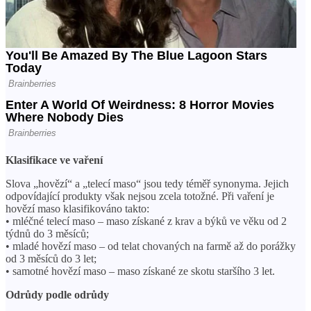
Klasifikace ve vaření
Slova „hovězí“ a „telecí maso“ jsou tedy téměř synonyma. Jejich
odpovídající produkty však nejsou zcela totožné. Při vaření je
hovězí maso klasifikováno takto:
• mléčné telecí maso – maso získané z krav a býků ve věku od 2
týdnů do 3 měsíců;
• mladé hovězí maso – od telat chovaných na farmě až do porážky
od 3 měsíců do 3 let;
• samotné hovězí maso – maso získané ze skotu staršího 3 let.
Odrůdy podle odrůdy