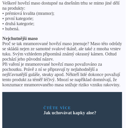
Veškeré hovězí maso dostupné na dnešním trhu se mimo jiné dělí
na produkty:
• prémiová kvalita (mramor);
• první kategorie;
• druhá kategorie;
• hubená.
Nejchutnější maso
Proč se tak mramorované hovězí maso jmenuje? Maso této odrůdy
se skládá nejen ze samotné svalové tkáně, ale také z mnoha vrstev
tuku. Svým vzhledem připomíná známý okrasný kámen. Odtud
pochází jeho původní název.
Při vaření je mramorované hovězí maso považováno za
pochoutku. Právě z ní se připravují ty nejlahodnější a
nejšťavnatější guláše, steaky apod. Někteří lidé dokonce považují
tento produkt za téměř léčivý. Mnozí se například domnívají, že
konzumace mramorovaného masa snižuje riziko vzniku rakoviny.
ČTĚTE VÍCE
Jak uchovávat kapky aloe?