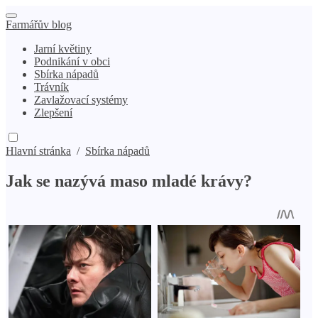
Farmářův blog
Jarní květiny
Podnikání v obci
Sbírka nápadů
Trávník
Zavlažovací systémy
Zlepšení
Hlavní stránka
/
Sbírka nápadů
Jak se nazývá maso mladé krávy?