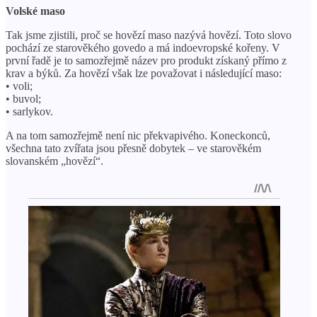
Volské maso
Tak jsme zjistili, proč se hovězí maso nazývá hovězí. Toto slovo
pochází ze starověkého govedo a má indoevropské kořeny. V
první řadě je to samozřejmě název pro produkt získaný přímo z
krav a býků. Za hovězí však lze považovat i následující maso:
• voli;
• buvol;
• sarlykov.
A na tom samozřejmě není nic překvapivého. Koneckonců,
všechna tato zvířata jsou přesně dobytek – ve starověkém
slovanském „hovězí“.