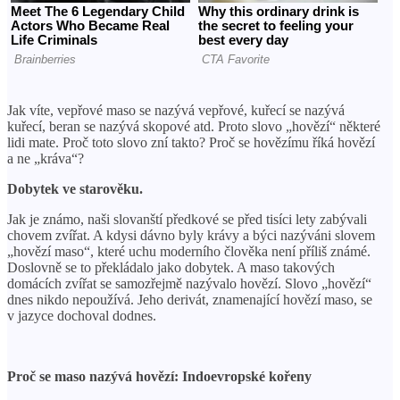
Jak víte, vepřové maso se nazývá vepřové, kuřecí se nazývá
kuřecí, beran se nazývá skopové atd. Proto slovo „hovězí“ některé
lidi mate. Proč toto slovo zní takto? Proč se hovězímu říká hovězí
a ne „kráva“?
Dobytek ve starověku.
Jak je známo, naši slovanští předkové se před tisíci lety zabývali
chovem zvířat. A kdysi dávno byly krávy a býci nazýváni slovem
„hovězí maso“, které uchu moderního člověka není příliš známé.
Doslovně se to překládalo jako dobytek. A maso takových
domácích zvířat se samozřejmě nazývalo hovězí. Slovo „hovězí“
dnes nikdo nepoužívá. Jeho derivát, znamenající hovězí maso, se
v jazyce dochoval dodnes.
Proč se maso nazývá hovězí: Indoevropské kořeny