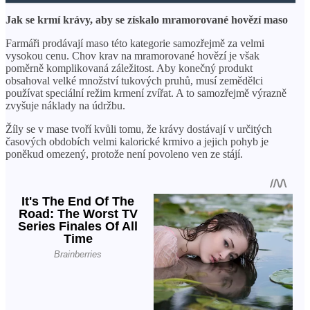
Jak se krmí krávy, aby se získalo mramorované hovězí maso
Farmáři prodávají maso této kategorie samozřejmě za velmi
vysokou cenu. Chov krav na mramorované hovězí je však
poměrně komplikovaná záležitost. Aby konečný produkt
obsahoval velké množství tukových pruhů, musí zemědělci
používat speciální režim krmení zvířat. A to samozřejmě výrazně
zvyšuje náklady na údržbu.
Žíly se v mase tvoří kvůli tomu, že krávy dostávají v určitých
časových obdobích velmi kalorické krmivo a jejich pohyb je
poněkud omezený, protože není povoleno ven ze stájí.