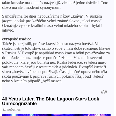
takto kravské maso u nás nazývá již více než jedno tisíciletí. Toto
slovo má ale i moderní synonymum.
Samozřejmě, že dnes nepoužíváme název „kráva“. V ruském
jazyce je však pro každého velmi známé slovo: „telecí maso“.
Označuje vysoce kvalitní maso velmi mladého skotu – býků i
jalovic.
evropské tradice
Takže jsme zjistili, proč se kravské maso nazývá hovězí. Ve
skutečnosti je toto slovo samo o sobě v naší době rozšířeno hlavně
v Rusku. V Evropě je například maso krav a býků považováno za
druhořadé a konzumuje se poměrně zřídka. V zemích severní
polokoule, které jsou bohatší než Ruská federace, se telecí maso
vaří mnohem častěji v restauracích a jídelnách. Evropští kuchaři
slovo „hovězí“ vůbec nepoužívají. Části jatečně upraveného těla
skotu používané k přípravě různých pokrmů říkají buď „telecí“
nebo v krajním případě „býčí maso“.