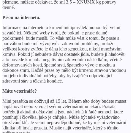
plemene, můžete očekávat, že sní 3,5 – XNUMX kg potravy
denně.
Píšou na internetu.
Informace na internetu o krmení miniprasátek mohou být velmi
zavádějící. Některé weby tvrdí, že pokud je prase denně
podkrmené, bude menší. To však může vést k tomu, že prase s
podváhou bude mít vývojové a zdravotní problémy, protože
velikost kostry zvířete je dána jeho genetikou, nikoli množstvím
krmiva. Pokud jí nebudete dávat dostatek jídla, budete ji hladovět
a to povede k mnoha negativním zdravotním následkům, včetně
deformovaných kostí, špatné srsti, špatného vývoje mozku a
dokonce smrti. Každé prase by mělo být krmeno stravou vhodnou
pro jeho individuální potřeby, aby byl zajištěn odpovídající
zdravotní stav a tělesná kondice.
Máte veterináře?
Mini prasátka se dožívají až 15 let. Během této doby budete muset
naplánovat nebo zavolat svému veterinárnímu lékaři. Prasata
potřebují aktuální očkování a jsou náchylná k řadě nemocí, které
postihují i ​​člověka, jako je chřipka. Může být také vyžadováno
ořezávání klů. Je velmi nepravděpodobné, že by místní veterinární
klinika přijímala prasata. Musíte najít veterináře, který s těmito