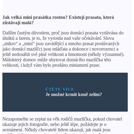
Jak velká mini prasátka rostou? Existují prasata, která
zůstávají malá?
Dalším častým důvodem, proč jsou domácí prasata vydávána do
útulků a farem, je to, že vyrostla nad vaše očekávání. Slova
„mikro“ a „mini“ jsou zavádějící a mnoho prasat prodávaných
jako domácí mazlíčci jsou mláďata a dokonce i novorozenci a
ještě nedosáhli své plné velikosti a hmotnosti (někdy významné).
Málokterý domov může ubytovat domácího mazlíčka této
velikosti, i když vám bylo prodáno miniaturní prase.
ČTĚTE VÍCE
Je možné krmit koně zelím?
Nezapomeňte se zeptat na věk rodičů mazlíčka, pokud chovatel
ukazuje jejich fotografie, nebo ještě lépe, požádejte je o
seznámení. Někdy chovatelé lidem ukazují, jak malá jsou