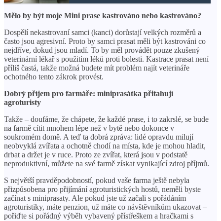
Mělo by být moje Mini prase kastrováno nebo kastrováno?
Dospělí nekastrovaní samci (kanci) dorůstají velkých rozměrů a
často jsou agresivní. Proto by samci prasat měli být kastrováni co
nejdříve, dokud jsou mladí. To by měl provádět pouze zkušený
veterinární lékař s použitím léků proti bolesti. Kastrace prasat není
příliš častá, takže možná budete mít problém najít veterináře
ochotného tento zákrok provést.
Dobrý příjem pro farmáře: miniprasátka přitahují
agroturisty
Takže – doufáme, že chápete, že každé prase, i to zakrslé, se bude
na farmě cítit mnohem lépe než v bytě nebo dokonce v
soukromém domě. A teď ta dobrá zpráva: lidé opravdu milují
neobvyklá zvířata a ochotně chodí na místa, kde je mohou hladit,
drbat a držet je v ruce. Proto ze zvířat, která jsou v podstatě
neproduktivní, můžete na své farmě získat vynikající zdroj příjmů.
S největší pravděpodobností, pokud vaše farma ještě nebyla
přizpůsobena pro přijímání agroturistických hostů, neměli byste
začínat s miniprasaty. Ale pokud jste už začali s pořádáním
agroturistiky, máte penzion, už máte co návštěvníkům ukazovat –
pořiďte si pořádný výběh vybavený přístřeškem a hračkami s