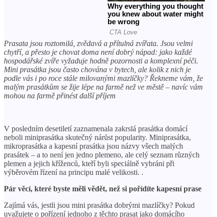
Prasata jsou roztomilá, zvědavá a přítulná zvířata. Jsou velmi
chytří, a přesto je chovat doma není dobrý nápad: jako každé
hospodářské zvíře vyžaduje hodně pozornosti a komplexní péči.
Mini prasátka jsou často chována v bytech, ale kolik z nich je
podle vás i po roce stále milovanými mazlíčky? Řekneme vám, že
malým prasátkům se žije lépe na farmě než ve městě – navíc vám
mohou na farmě přinést další příjem
V posledním desetiletí zaznamenala zakrslá prasátka domácí
neboli miniprasátka skutečný nárůst popularity. Miniprasátka,
mikroprasátka a kapesní prasátka jsou názvy všech malých
prasátek – a to není jen jedno plemeno, ale celý seznam různých
plemen a jejich kříženců, kteří byli speciálně vybráni při
výběrovém řízení na principu malé velikosti. .
Pár věcí, které byste měli vědět, než si pořídíte kapesní prase
Zajímá vás, jestli jsou mini prasátka dobrými mazlíčky? Pokud
uvažujete o pořízení jednoho z těchto prasat jako domácího