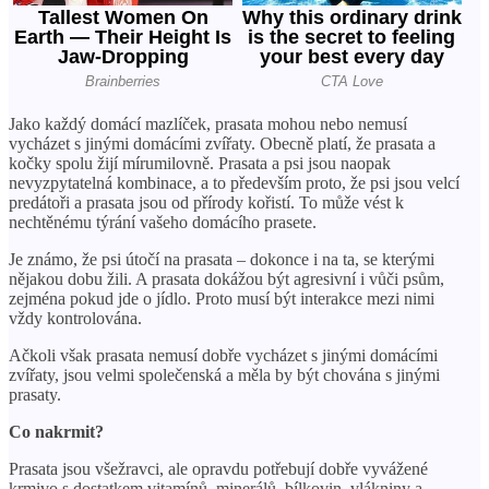
Jako každý domácí mazlíček, prasata mohou nebo nemusí
vycházet s jinými domácími zvířaty. Obecně platí, že prasata a
kočky spolu žijí mírumilovně. Prasata a psi jsou naopak
nevyzpytatelná kombinace, a to především proto, že psi jsou velcí
predátoři a prasata jsou od přírody kořistí. To může vést k
nechtěnému týrání vašeho domácího prasete.
Je známo, že psi útočí na prasata – dokonce i na ta, se kterými
nějakou dobu žili. A prasata dokážou být agresivní i vůči psům,
zejména pokud jde o jídlo. Proto musí být interakce mezi nimi
vždy kontrolována.
Ačkoli však prasata nemusí dobře vycházet s jinými domácími
zvířaty, jsou velmi společenská a měla by být chována s jinými
prasaty.
Co nakrmit?
Prasata jsou všežravci, ale opravdu potřebují dobře vyvážené
krmivo s dostatkem vitamínů, minerálů, bílkovin, vlákniny a