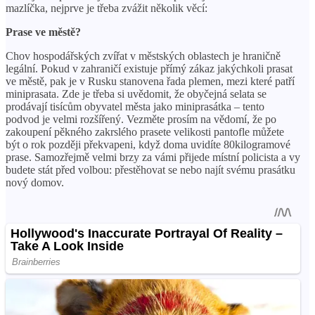
mazlíčka, nejprve je třeba zvážit několik věcí:
Prase ve městě?
Chov hospodářských zvířat v městských oblastech je hraničně
legální. Pokud v zahraničí existuje přímý zákaz jakýchkoli prasat
ve městě, pak je v Rusku stanovena řada plemen, mezi které patří
miniprasata. Zde je třeba si uvědomit, že obyčejná selata se
prodávají tisícům obyvatel města jako miniprasátka – tento
podvod je velmi rozšířený. Vezměte prosím na vědomí, že po
zakoupení pěkného zakrslého prasete velikosti pantofle můžete
být o rok později překvapeni, když doma uvidíte 80kilogramové
prase. Samozřejmě velmi brzy za vámi přijede místní policista a vy
budete stát před volbou: přestěhovat se nebo najít svému prasátku
nový domov.