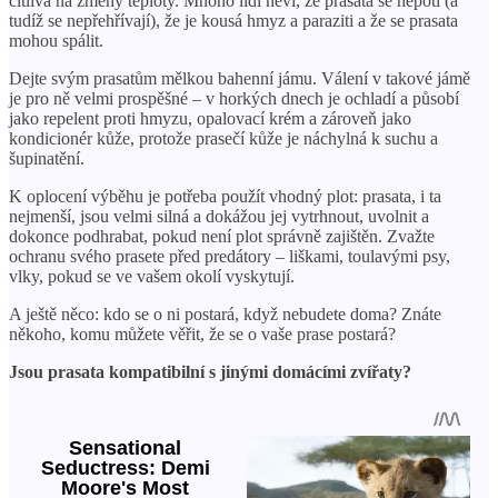
citlivá na změny teploty. Mnoho lidí neví, že prasata se nepotí (a
tudíž se nepřehřívají), že je kousá hmyz a paraziti a že se prasata
mohou spálit.
Dejte svým prasatům mělkou bahenní jámu. Válení v takové jámě
je pro ně velmi prospěšné – v horkých dnech je ochladí a působí
jako repelent proti hmyzu, opalovací krém a zároveň jako
kondicionér kůže, protože prasečí kůže je náchylná k suchu a
šupinatění.
K oplocení výběhu je potřeba použít vhodný plot: prasata, i ta
nejmenší, jsou velmi silná a dokážou jej vytrhnout, uvolnit a
dokonce podhrabat, pokud není plot správně zajištěn. Zvažte
ochranu svého prasete před predátory – liškami, toulavými psy,
vlky, pokud se ve vašem okolí vyskytují.
A ještě něco: kdo se o ni postará, když nebudete doma? Znáte
někoho, komu můžete věřit, že se o vaše prase postará?
Jsou prasata kompatibilní s jinými domácími zvířaty?