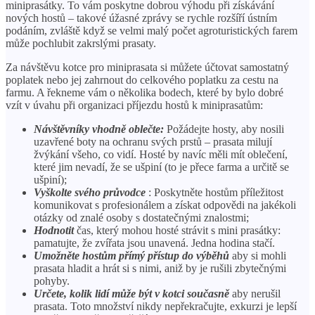
miniprasátky. To vám poskytne dobrou výhodu při získávání
nových hostů – takové úžasné zprávy se rychle rozšíří ústním
podáním, zvláště když se velmi malý počet agroturistických farem
může pochlubit zakrslými prasaty.
Za návštěvu kotce pro miniprasata si můžete účtovat samostatný
poplatek nebo jej zahrnout do celkového poplatku za cestu na
farmu. A řekneme vám o několika bodech, které by bylo dobré
vzít v úvahu při organizaci příjezdu hostů k miniprasatům:
Návštěvníky vhodně oblečte:
Požádejte hosty, aby nosili
uzavřené boty na ochranu svých prstů – prasata milují
žvýkání všeho, co vidí. Hosté by navíc měli mít oblečení,
které jim nevadí, že se ušpiní (to je přece farma a určitě se
ušpiní);
Vyškolte svého průvodce
: Poskytněte hostům příležitost
komunikovat s profesionálem a získat odpovědi na jakékoli
otázky od znalé osoby s dostatečnými znalostmi;
Hodnotit
čas, který mohou hosté strávit s mini prasátky:
pamatujte, že zvířata jsou unavená. Jedna hodina stačí.
Umožněte hostům přímý přístup do výběhů
aby si mohli
prasata hladit a hrát si s nimi, aniž by je rušili zbytečnými
pohyby.
Určete, kolik lidí může být v kotci současně
aby nerušil
prasata. Toto množství nikdy nepřekračujte, exkurzi je lepší