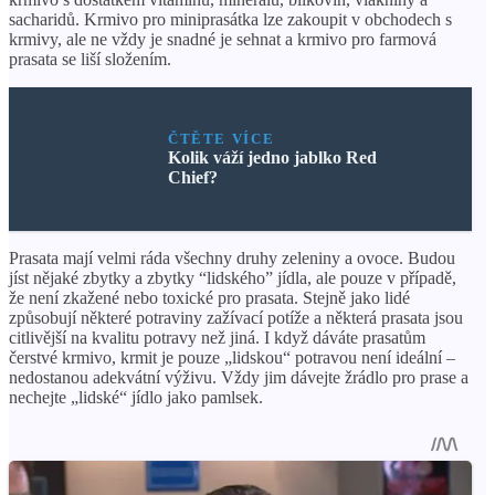
sacharidů. Krmivo pro miniprasátka lze zakoupit v obchodech s
krmivy, ale ne vždy je snadné je sehnat a krmivo pro farmová
prasata se liší složením.
ČTĚTE VÍCE
Kolik váží jedno jablko Red
Chief?
Prasata mají velmi ráda všechny druhy zeleniny a ovoce. Budou
jíst nějaké zbytky a zbytky “lidského” jídla, ale pouze v případě,
že není zkažené nebo toxické pro prasata. Stejně jako lidé
způsobují některé potraviny zažívací potíže a některá prasata jsou
citlivější na kvalitu potravy než jiná. I když dáváte prasatům
čerstvé krmivo, krmit je pouze „lidskou“ potravou není ideální –
nedostanou adekvátní výživu. Vždy jim dávejte žrádlo pro prase a
nechejte „lidské“ jídlo jako pamlsek.