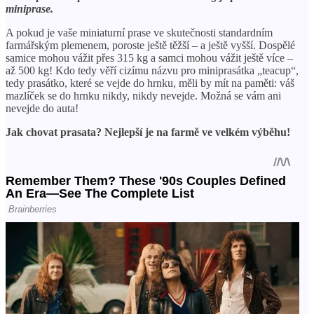
miniprase.
A pokud je vaše miniaturní prase ve skutečnosti standardním
farmářským plemenem, poroste ještě těžší – a ještě vyšší. Dospělé
samice mohou vážit přes 315 kg a samci mohou vážit ještě více –
až 500 kg! Kdo tedy věří cizímu názvu pro miniprasátka „teacup“,
tedy prasátko, které se vejde do hrnku, měli by mít na paměti: váš
mazlíček se do hrnku nikdy, nikdy nevejde. Možná se vám ani
nevejde do auta!
Jak chovat prasata? Nejlepší je na farmě ve velkém výběhu!