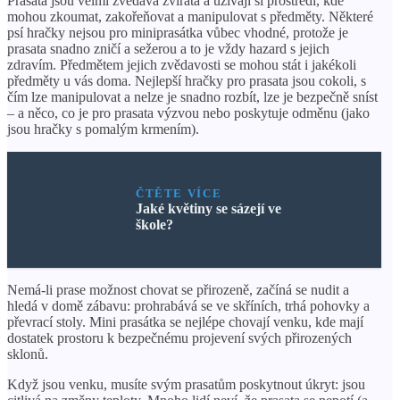
Prasata jsou velmi zvědavá zvířata a užívají si prostředí, kde
mohou zkoumat, zakořeňovat a manipulovat s předměty. Některé
psí hračky nejsou pro miniprasátka vůbec vhodné, protože je
prasata snadno zničí a sežerou a to je vždy hazard s jejich
zdravím. Předmětem jejich zvědavosti se mohou stát i jakékoli
předměty u vás doma. Nejlepší hračky pro prasata jsou cokoli, s
čím lze manipulovat a nelze je snadno rozbít, lze je bezpečně sníst
– a něco, co je pro prasata výzvou nebo poskytuje odměnu (jako
jsou hračky s pomalým krmením).
ČTĚTE VÍCE
Jaké květiny se sázejí ve
škole?
Nemá-li prase možnost chovat se přirozeně, začíná se nudit a
hledá v domě zábavu: prohrabává se ve skříních, trhá pohovky a
převrací stoly. Mini prasátka se nejlépe chovají venku, kde mají
dostatek prostoru k bezpečnému projevení svých přirozených
sklonů.
Když jsou venku, musíte svým prasatům poskytnout úkryt: jsou