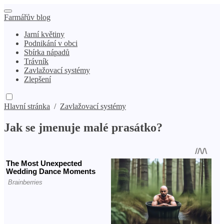
Farmářův blog
Jarní květiny
Podnikání v obci
Sbírka nápadů
Trávník
Zavlažovací systémy
Zlepšení
Hlavní stránka
/
Zavlažovací systémy
Jak se jmenuje malé prasátko?