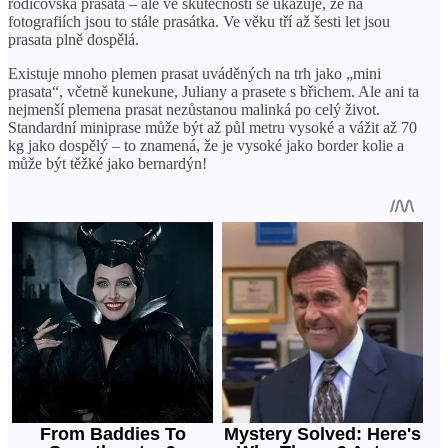
rodičovská prasata – ale ve skutečnosti se ukazuje, že na
fotografiích jsou to stále prasátka. Ve věku tří až šesti let jsou
prasata plně dospělá.
Existuje mnoho plemen prasat uváděných na trh jako „mini
prasata“, včetně kunekune, Juliany a prasete s břichem. Ale ani ta
nejmenší plemena prasat nezůstanou malinká po celý život.
Standardní miniprase může být až půl metru vysoké a vážit až 70
kg jako dospělý – to znamená, že je vysoké jako border kolie a
může být těžké jako bernardýn!