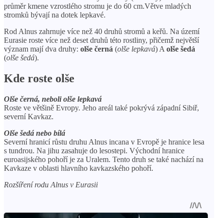
průměr kmene vzrostlého stromu je do 60 cm.Větve mladých
stromků bývají na dotek lepkavé.
Rod Alnus zahrnuje více než 40 druhů stromů a keřů. Na území
Eurasie roste více než deset druhů této rostliny, přičemž největší
význam mají dva druhy:
olše černá
(
olše lepkavá
) A
olše šedá
(
olše šedá
).
Kde roste olše
Olše černá, neboli olše lepkavá
Roste ve většině Evropy. Jeho areál také pokrývá západní Sibiř,
severní Kavkaz.
Olše šedá nebo bílá
Severní hranicí růstu druhu Alnus incana v Evropě je hranice lesa
s tundrou. Na jihu zasahuje do lesostepi. Východní hranice
euroasijského pohoří je za Uralem. Tento druh se také nachází na
Kavkaze v oblasti hlavního kavkazského pohoří.
Rozšíření rodu Alnus v Eurasii