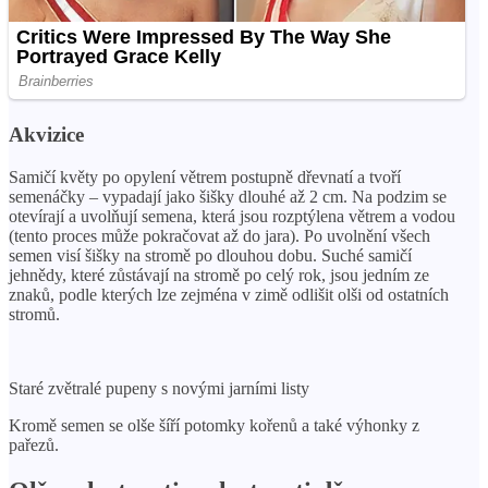
Akvizice
Samičí květy po opylení větrem postupně dřevnatí a tvoří
semenáčky – vypadají jako šišky dlouhé až 2 cm. Na podzim se
otevírají a uvolňují semena, která jsou rozptýlena větrem a vodou
(tento proces může pokračovat až do jara). Po uvolnění všech
semen visí šišky na stromě po dlouhou dobu. Suché samičí
jehnědy, které zůstávají na stromě po celý rok, jsou jedním ze
znaků, podle kterých lze zejména v zimě odlišit olši od ostatních
stromů.
Staré zvětralé pupeny s novými jarními listy
Kromě semen se olše šíří potomky kořenů a také výhonky z
pařezů.