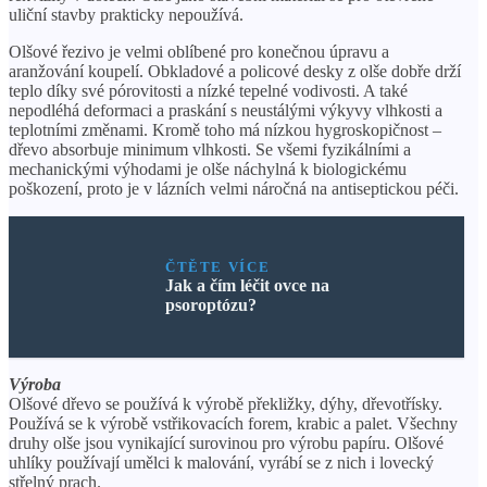
uliční stavby prakticky nepoužívá.
Olšové řezivo je velmi oblíbené pro konečnou úpravu a
aranžování koupelí. Obkladové a policové desky z olše dobře drží
teplo díky své pórovitosti a nízké tepelné vodivosti. A také
nepodléhá deformaci a praskání s neustálými výkyvy vlhkosti a
teplotními změnami. Kromě toho má nízkou hygroskopičnost –
dřevo absorbuje minimum vlhkosti. Se všemi fyzikálními a
mechanickými výhodami je olše náchylná k biologickému
poškození, proto je v lázních velmi náročná na antiseptickou péči.
ČTĚTE VÍCE
Jak a čím léčit ovce na
psoroptózu?
Výroba
Olšové dřevo se používá k výrobě překližky, dýhy, dřevotřísky.
Používá se k výrobě vstřikovacích forem, krabic a palet. Všechny
druhy olše jsou vynikající surovinou pro výrobu papíru. Olšové
uhlíky používají umělci k malování, vyrábí se z nich i lovecký
střelný prach.