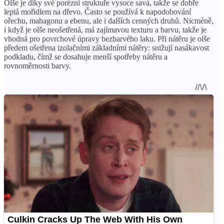
Olše je díky své porézní struktuře vysoce savá, takže se dobře
leptá mořidlem na dřevo. Často se používá k napodobování
ořechu, mahagonu a ebenu, ale i dalších cenných druhů. Nicméně,
i když je olše neošetřená, má zajímavou texturu a barvu, takže je
vhodná pro povrchové úpravy bezbarvého laku. Při nátěru je olše
předem ošetřena izolačními základními nátěry: snižují nasákavost
podkladu, čímž se dosahuje menší spotřeby nátěru a
rovnoměrnosti barvy.