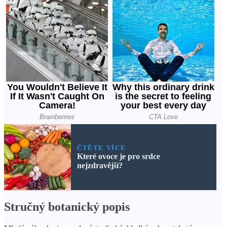
ČTĚTE VÍCE
Které ovoce je pro srdce
nejzdravější?
Stručný botanický popis