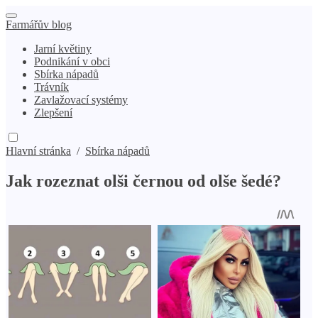
Farmářův blog
Jarní květiny
Podnikání v obci
Sbírka nápadů
Trávník
Zavlažovací systémy
Zlepšení
Hlavní stránka
/
Sbírka nápadů
Jak rozeznat olši černou od olše šedé?