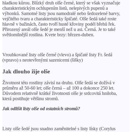
hladkou kůrou. Blízký druh olše černé, který se však vyznačuje
charakteristickým ochlupením listů, nelepivých pupenů a
výhonků. Samotné listy jsou namodralé nebo šedozelené barvy,
vejčitého tvaru a charakteristicky špičaté. Olše šedá také roste
hlavně v bažinách, často tvoří husté křoviny podél břehů řek.
Přirozený areál olše šedé je menší než u asi. Černá. Je to také
světlomilnější rostlina. Kvete brzy: březen-duben.
Vroubkované listy olše černé (vlevo) a špičaté listy Fr. šedá
(vpravo) s neotevřenými sazenicemi (šišky)
Jak dlouho žije olše
Životnost této rostliny závisí na druhu. Olše šedá se dožívá v
průměru až 50-60 let; olše černá – až 100 a dokonce 250 let.
Důvodem relativně krátké životnosti olše je srdcovitá hniloba,
která postihuje většinu stromů.
Jak odlišit listy olše od ostatních stromů?
Listy olše šedé jsou snadno zaměnitelné s listy lísky (Corylus