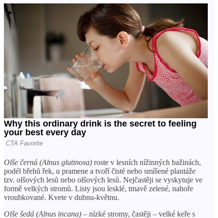
Olše černá (Alnus glutinosa)
roste v lesních nížinných bažinách,
podél břehů řek, u pramene a tvoří čisté nebo smíšené plantáže
tzv. olšových lesů nebo olšových lesů. Nejčastěji se vyskytuje ve
formě velkých stromů. Listy jsou lesklé, tmavě zelené, nahoře
vroubkované. Kvete v dubnu-květnu.
Olše šedá (Alnus incana)
– nízké stromy, častěji – velké keře s