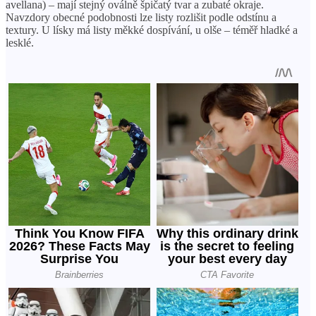
avellana) – mají stejný oválně špičatý tvar a zubaté okraje.
Navzdory obecné podobnosti lze listy rozlišit podle odstínu a
textury. U lísky má listy měkké dospívání, u olše – téměř hladké a
lesklé.