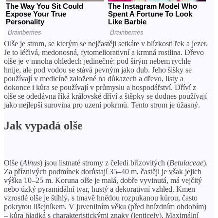
Olše je strom, se kterým se nejčastěji setkáte v blízkosti řek a jezer.
Je to léčivá, medonosná, fytomeliorativní a krmná rostlina. Dřevo
olše je v mnoha ohledech jedinečné: pod širým nebem rychle
hnije, ale pod vodou se stává pevným jako dub. Jeho šišky se
používají v medicíně založené na důkazech a dřevo, listy a
dokonce i kůra se používají v průmyslu a hospodářství. Dříví z
olše se odedávna říká královské dříví a štěpky se dodnes používají
jako nejlepší surovina pro uzení pokrmů. Tento strom je úžasný.
Jak vypadá olše
Olše (
Alnus
) jsou listnaté stromy z čeledi břízovitých (
Betulaceae
).
Za příznivých podmínek dorůstají 35–40 m, častěji je však jejich
výška 10–25 m. Koruna olše je malá, dobře vyvinutá, má vejčitý
nebo úzký pyramidální tvar, hustý a dekorativní vzhled. Kmen
vzrostlé olše je štíhlý, s tmavě hnědou rozpukanou kůrou, často
pokrytou lišejníkem. V juvenilním věku (před hnízdním obdobím)
– kůra hladká s charakteristickými znaky (lenticely). Maximální