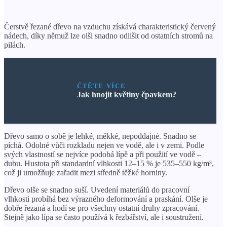
Čerstvě řezané dřevo na vzduchu získává charakteristický červený
nádech, díky němuž lze olši snadno odlišit od ostatních stromů na
pilách.
ČTĚTE VÍCE
Jak hnojit květiny čpavkem?
Dřevo samo o sobě je lehké, měkké, nepoddajné. Snadno se
píchá. Odolné vůči rozkladu nejen ve vodě, ale i v zemi. Podle
svých vlastností se nejvíce podobá lípě a při použití ve vodě –
dubu. Hustota při standardní vlhkosti 12–15 % je 535–550 kg/m³,
což ji umožňuje zařadit mezi středně těžké horniny.
Dřevo olše se snadno suší. Uvedení materiálů do pracovní
vlhkosti probíhá bez výrazného deformování a praskání. Olše je
dobře řezaná a hodí se pro všechny ostatní druhy zpracování.
Stejně jako lípa se často používá k řezbářství, ale i soustružení.