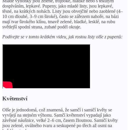
Mladé výhonky jsou zelené, trojboké, hladké nebo s tekutým
dospíváním, lepkavé. Pupeny, jako mladé listy, jsou lepkavé,
těsné, na krátkých nohách. Listy jsou obvejčité nebo zaoblené (4–
10 cm dlouhé, 3–9 cm široké), často se zářezem nahoře, na bázi
mají tvar širokého klínu, tmavě zelené, hladké, lesklé, na rubu
světlejší spodní strana, zubaté podél okraje.
Podívejte se v tomto krátkém videu, jak rostou listy olše z pupenů:
Květenství
Olše je jednodomá, což znamená, že samčí i samičí květy se
vyvíjejí na stejném výhonu. Samčí květenství vypadají jako
závěsné náušnice, velké 2–6 cm, časem žloutnou. Samičí květy
jsou zelené, oválného tvaru a seskupené po třech až osmi na