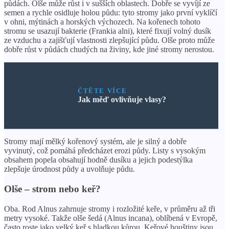
půdách. Olše může růst i v sušších oblastech. Dobře se vyvíjí ze
semen a rychle osidluje holou půdu: tyto stromy jako první vyklíčí
v ohni, mýtinách a horských výchozech. Na kořenech tohoto
stromu se usazují bakterie (Frankia alni), které fixují volný dusík
ze vzduchu a zajišťují vlastnosti zlepšující půdu. Olše proto může
dobře růst v půdách chudých na živiny, kde jiné stromy nerostou.
ČTĚTE VÍCE
Jak měď ovlivňuje vlasy?
Stromy mají mělký kořenový systém, ale je silný a dobře
vyvinutý, což pomáhá předcházet erozi půdy. Listy s vysokým
obsahem popela obsahují hodně dusíku a jejich podestýlka
zlepšuje úrodnost půdy a uvolňuje půdu.
Olše – strom nebo keř?
Oba. Rod Alnus zahrnuje stromy i rozložité keře, v průměru až tři
metry vysoké. Takže olše šedá (Alnus incana), oblíbená v Evropě,
často roste jako velký keř s hladkou kůrou. Keřové houštiny jsou