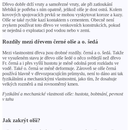
Dřevo dobře drží vruty a samořezné vruty, ale při zatloukání
hřebíků je potřeba s ním opatrně, jelikož olše je dost ostrá. Kolem
kovových spojovacích prvků se mohou vyskytovat koroze a kazy.
Olše se také rychle kazí kontaktem s cementem. Obecně není
zvykem používat toto dřevo ve venkovních konstrukcích, pokud
se nejedná o exploataci pod vodou nebo v zemi.
Rozdíly mezi dřevem černé olše a o. šedá
Mezi vlastnostmi dřeva jsou drobné rozdíly. černá a o. šedá. Takže
ve vysušeném stavu je dřevo olše šedé o něco světlejší než dřevo
Fr. černá a i přes vyšší hustotu je méně odolná proti rozkladu ve
vodě. Také o. černá se méně deformuje. Zároveň se olše černá
používá hlavně v dřevozpracujícím průmyslu, není to dáno ani tak
fyzikálními a mechanickými vlastnostmi, jako tím, že dosahuje
velkých rozměrů a má rovnoměrný kmen.
Fyzikální a mechanické vlastnosti olše: hustota, bobtnání, pevnost
v tahu
Jak zakrýt olši?