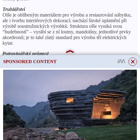
Truhlářství
Olše je oblíbeným materiálem pro výrobu a restaurování nábytku,
ale i tvorbu interiérových dekorací; nachází široké uplatnění při
výrobě soustružnických výrobků. Struktura olše vyniká svou
“hudebností” – vyrábí se z ní loutny, mandolíny, jednotlivé prvky
akordeonů; je to také zlatý standard pro výrobu těl elektrických
kytar.
Potravinářský průmysl
Piliny, hobliny a olše jsou zlatým standardem pro uzení studeným
SPONSORED CONTENT
a teplým uzením potravin: masa, ryb, sýrů a dalších produktů.
Olše pomalu dohořívá a zároveň vydává hustý, nasycený a bez
dehtu kouř. To má vliv nejen na chuť a potravinovou bezpečnost
konečného produktu, ale také na ekonomickou spotřebu surovin.
Proč je olše královské palivové dříví?
Z hlediska výhřevnosti patří palivové dřevo z olše do druhé
skupiny (podle GOST 3243-88 existují tři takové skupiny).
Samotné palivové dřevo dává rovnoměrný a stabilní plamen, bez
praskání a jisker. Při spalování vydávají příjemnou vůni. Se všemi
výhodami palivového dřeva z olše nedrží teplo tak dobře jako
bříza, buk, jasan, dub. Předpokládá se, že královské komnaty byly
vytápěny tímto stromem, takže olše se často nazývá královské