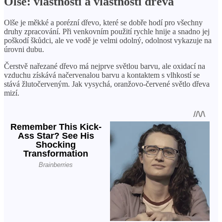
Olše: vlastnosti a vlastnosti dřeva
Olše je měkké a porézní dřevo, které se dobře hodí pro všechny
druhy zpracování. Při venkovním použití rychle hnije a snadno jej
poškodí škůdci, ale ve vodě je velmi odolný, odolnost vykazuje na
úrovni dubu.
Čerstvě nařezané dřevo má nejprve světlou barvu, ale oxidací na
vzduchu získává načervenalou barvu a kontaktem s vlhkostí se
stává žlutočerveným. Jak vysychá, oranžovo-červené světlo dřeva
mizí.