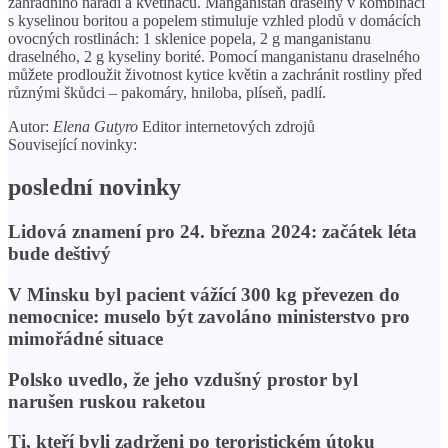
zahradního nářadí a květináčů. Manganistan draselný v kombinaci
s kyselinou boritou a popelem stimuluje vzhled plodů v domácích
ovocných rostlinách: 1 sklenice popela, 2 g manganistanu
draselného, ​​2 g kyseliny borité. Pomocí manganistanu draselného
můžete prodloužit životnost kytice květin a zachránit rostliny před
různými škůdci – pakomáry, hniloba, plíseň, padlí.
Autor:
Elena Gutyro
Editor internetových zdrojů
Související novinky:
poslední novinky
Lidová znamení pro 24. března 2024: začátek léta
bude deštivý
V Minsku byl pacient vážící 300 kg převezen do
nemocnice: muselo být zavoláno ministerstvo pro
mimořádné situace
Polsko uvedlo, že jeho vzdušný prostor byl
narušen ruskou raketou
Ti, kteří byli zadrženi po teroristickém útoku