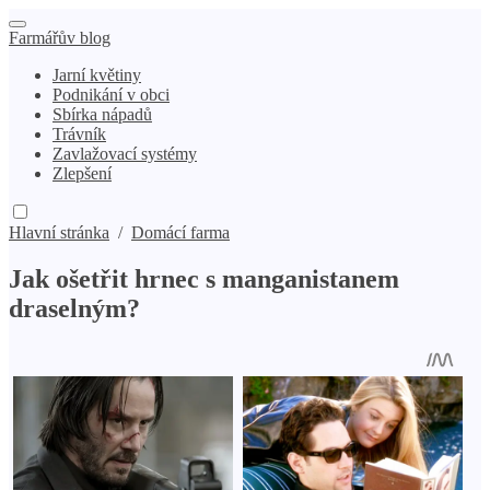
Farmářův blog
Jarní květiny
Podnikání v obci
Sbírka nápadů
Trávník
Zavlažovací systémy
Zlepšení
Hlavní stránka
/
Domácí farma
Jak ošetřit hrnec s manganistanem
draselným?