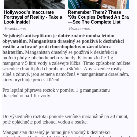
Nejsilnější antiseptikum je dobře známé mnoha letním
obyvatelům.
Manganistan draselný se používá k dezinfekci
rostlin a ochraně proti choroboplodným zárodkům a
bakteriím.
Manganistan draselný se používá k dezinfekci a
moření půdy z obchodu nebo zahrady. K tomu zřeďte 1 g
manganu v 5 litru vody a zalévejte lůžka. Tímto způsobem můžete
sazenice chránit před chorobami a škůdci. Aby sazenice rostly
silné a zdravé, jsou semena namočená v manganistanu draselném,
který urychluje proces klíčení.
Pro leptání připravte roztok v poměru 1 g manganistanu
draselného na 1 litr vody.
Do výsledného roztoku ponořte semínka maximálně na 20 minut,
poté opláchněte pod tekoucí vodou a osušte.
Manganistan draselný je mimo jiné vhodný k dezinfekci