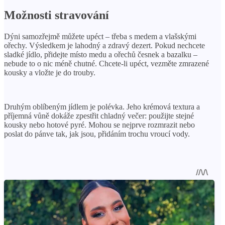
Možnosti stravování
Dýni samozřejmě můžete upéct – třeba s medem a vlašskými
ořechy. Výsledkem je lahodný a zdravý dezert. Pokud nechcete
sladké jídlo, přidejte místo medu a ořechů česnek a bazalku –
nebude to o nic méně chutné. Chcete-li upéct, vezměte zmrazené
kousky a vložte je do trouby.
Druhým oblíbeným jídlem je polévka. Jeho krémová textura a
příjemná vůně dokáže zpestřit chladný večer: použijte stejné
kousky nebo hotové pyré. Mohou se nejprve rozmrazit nebo
poslat do pánve tak, jak jsou, přidáním trochu vroucí vody.