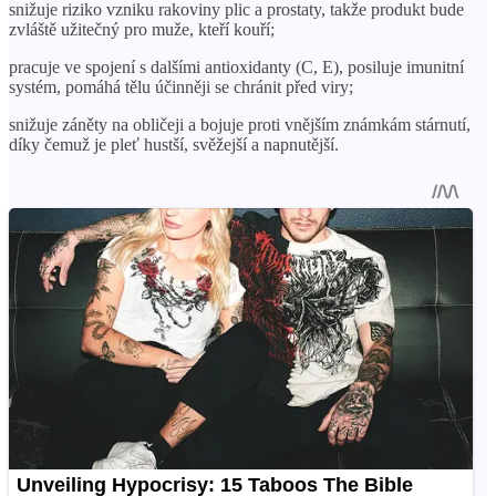
snižuje riziko vzniku rakoviny plic a prostaty, takže produkt bude
zvláště užitečný pro muže, kteří kouří;
pracuje ve spojení s dalšími antioxidanty (C, E), posiluje imunitní
systém, pomáhá tělu účinněji se chránit před viry;
snižuje záněty na obličeji a bojuje proti vnějším známkám stárnutí,
díky čemuž je pleť hustší, svěžejší a napnutější.