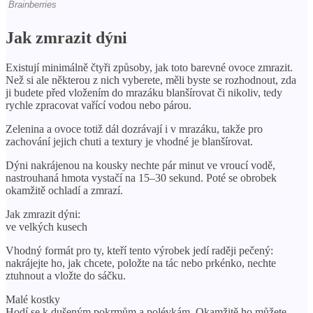
Jak zmrazit dýni
Existují minimálně čtyři způsoby, jak toto barevné ovoce zmrazit.
Než si ale některou z nich vyberete, měli byste se rozhodnout, zda
ji budete před vložením do mrazáku blanšírovat či nikoliv, tedy
rychle zpracovat vařící vodou nebo párou.
Zelenina a ovoce totiž dál dozrávají i v mrazáku, takže pro
zachování jejich chuti a textury je vhodné je blanšírovat.
Dýni nakrájenou na kousky nechte pár minut ve vroucí vodě,
nastrouhaná hmota vystačí na 15–30 sekund. Poté se obrobek
okamžitě ochladí a zmrazí.
Jak zmrazit dýni:
ve velkých kusech
Vhodný formát pro ty, kteří tento výrobek jedí raději pečený:
nakrájejte ho, jak chcete, položte na tác nebo prkénko, nechte
ztuhnout a vložte do sáčku.
Malé kostky
Hodí se k dušeným pokrmům a polévkám. Okamžitě ho můžete