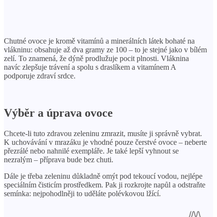
Chutné ovoce je kromě vitamínů a minerálních látek bohaté na
vlákninu: obsahuje až dva gramy ze 100 – to je stejné jako v bílém
zelí. To znamená, že dýně prodlužuje pocit plnosti. Vláknina
navíc zlepšuje trávení a spolu s draslíkem a vitamínem A
podporuje zdraví srdce.
Výběr a úprava ovoce
Chcete-li tuto zdravou zeleninu zmrazit, musíte ji správně vybrat.
K uchovávání v mrazáku je vhodné pouze čerstvé ovoce – neberte
přezrálé nebo nahnilé exempláře. Je také lepší vyhnout se
nezralým – příprava bude bez chuti.
Dále je třeba zeleninu důkladně omýt pod tekoucí vodou, nejlépe
speciálním čisticím prostředkem. Pak ji rozkrojte napůl a odstraňte
semínka: nejpohodlněji to uděláte polévkovou lžící.