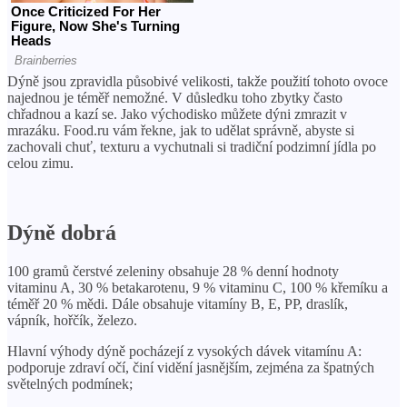
Dýně jsou zpravidla působivé velikosti, takže použití tohoto ovoce
najednou je téměř nemožné. V důsledku toho zbytky často
chřadnou a kazí se. Jako východisko můžete dýni zmrazit v
mrazáku. Food.ru vám řekne, jak to udělat správně, abyste si
zachovali chuť, texturu a vychutnali si tradiční podzimní jídla po
celou zimu.
Dýně dobrá
100 gramů čerstvé zeleniny obsahuje 28 % denní hodnoty
vitaminu A, 30 % betakarotenu, 9 % vitaminu C, 100 % křemíku a
téměř 20 % mědi. Dále obsahuje vitamíny B, E, PP, draslík,
vápník, hořčík, železo.
Hlavní výhody dýně pocházejí z vysokých dávek vitamínu A:
podporuje zdraví očí, činí vidění jasnějším, zejména za špatných
světelných podmínek;