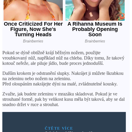
Pokud se dýně obtížně krájí běžným nožem, použijte
vroubkovaný nůž, například nůž na chleba. Díky tomu, že takový
kotouč neřeže, ale piluje jídlo, bude proces jednodušší.
Dalším krokem je odstranění slupky. Nakrájet ji můžete škrabkou
na zeleninu nebo nožem na zeleninu.
Před oloupáním nakrájejte dýni na malé, zvládnutelné kousky.
Zvažte, jak budete zeleninu v mrazáku skladovat. Pokud je ve
strouhané formě, pak by velikost kusu měla být taková, aby se dal
snadno držet v ruce a strouhat.
ČTĚTE VÍCE