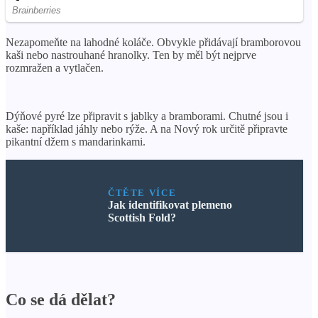
Nezapomeňte na lahodné koláče. Obvykle přidávají bramborovou
kaši nebo nastrouhané hranolky. Ten by měl být nejprve
rozmražen a vytlačen.
Dýňové pyré lze připravit s jablky a bramborami. Chutné jsou i
kaše: například jáhly nebo rýže. A na Nový rok určitě připravte
pikantní džem s mandarinkami.
ČTĚTE VÍCE
Jak identifikovat plemeno
Scottish Fold?
Co se dá dělat?