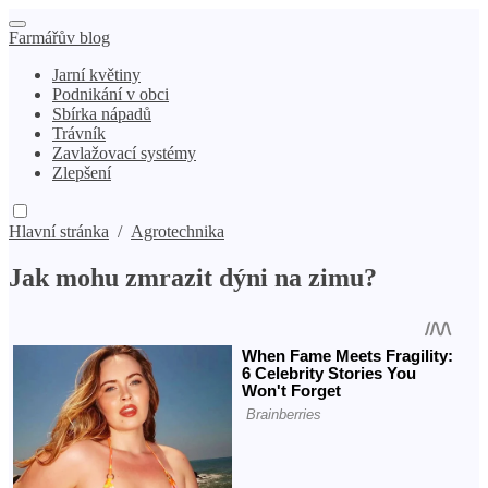
Farmářův blog
Jarní květiny
Podnikání v obci
Sbírka nápadů
Trávník
Zavlažovací systémy
Zlepšení
Hlavní stránka
/
Agrotechnika
Jak mohu zmrazit dýni na zimu?