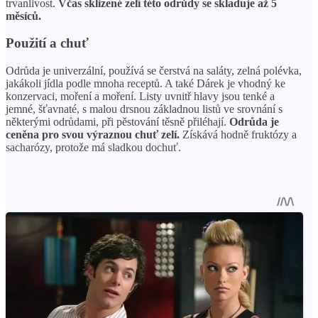
trvanlivost.
Včas sklizené zelí této odrůdy se skladuje až 5
měsíců.
Použití a chuť
Odrůda je univerzální, používá se čerstvá na saláty, zelná polévka,
jakákoli jídla podle mnoha receptů. A také Dárek je vhodný ke
konzervaci, moření a moření. Listy uvnitř hlavy jsou tenké a
jemné, šťavnaté, s malou drsnou základnou listů ve srovnání s
některými odrůdami, při pěstování těsně přiléhají.
Odrůda je
ceněna pro svou výraznou chuť zelí.
Získává hodně fruktózy a
sacharózy, protože má sladkou dochuť.