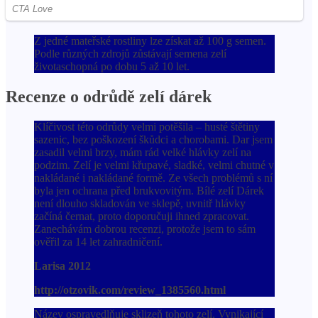
Z jedné mateřské rostliny lze získat až 100 g semen.
Podle různých zdrojů zůstávají semena zelí
životaschopná po dobu 5 až 10 let.
Recenze o odrůdě zelí dárek
Klíčivost této odrůdy velmi potěšila – husté štětiny
sazenic, bez poškození škůdci a chorobami. Dar jsem
zasadil velmi brzy, mám rád velké hlávky zelí na
podzim. Zelí je velmi křupavé, sladké, velmi chutné v
nakládané i nakládané formě. Ze všech problémů s ní
byla jen ochrana před brukvovitým. Bílé zelí Dárek
není dlouho skladován ve sklepě, uvnitř hlávky
začíná černat, proto doporučuji ihned zpracovat.
Zanechávám dobrou recenzi, protože jsem to sám
ověřil za 14 let zahradničení.
Larisa 2012
http://otzovik.com/review_1385560.html
Název ospravedlňuje sklizeň tohoto zelí. Vynikající