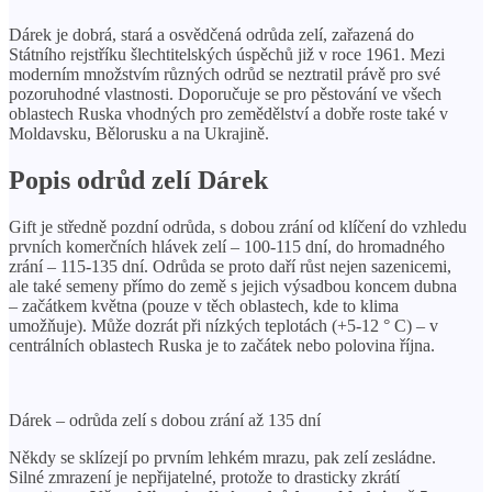
Dárek je dobrá, stará a osvědčená odrůda zelí, zařazená do
Státního rejstříku šlechtitelských úspěchů již v roce 1961. Mezi
moderním množstvím různých odrůd se neztratil právě pro své
pozoruhodné vlastnosti. Doporučuje se pro pěstování ve všech
oblastech Ruska vhodných pro zemědělství a dobře roste také v
Moldavsku, Bělorusku a na Ukrajině.
Popis odrůd zelí Dárek
Gift je středně pozdní odrůda, s dobou zrání od klíčení do vzhledu
prvních komerčních hlávek zelí – 100-115 dní, do hromadného
zrání – 115-135 dní. Odrůda se proto daří růst nejen sazenicemi,
ale také semeny přímo do země s jejich výsadbou koncem dubna
– začátkem května (pouze v těch oblastech, kde to klima
umožňuje). Může dozrát při nízkých teplotách (+5-12 ° C) – v
centrálních oblastech Ruska je to začátek nebo polovina října.
Dárek – odrůda zelí s dobou zrání až 135 dní
Někdy se sklízejí po prvním lehkém mrazu, pak zelí zesládne.
Silné zmrazení je nepřijatelné, protože to drasticky zkrátí