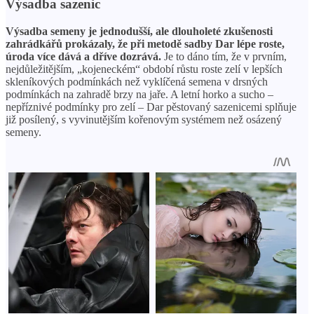
Výsadba sazenic
Výsadba semeny je jednodušší, ale dlouholeté zkušenosti
zahrádkářů prokázaly, že při metodě sadby Dar lépe roste,
úroda více dává a dříve dozrává.
Je to dáno tím, že v prvním,
nejdůležitějším, „kojeneckém“ období růstu roste zelí v lepších
skleníkových podmínkách než vyklíčená semena v drsných
podmínkách na zahradě brzy na jaře. A letní horko a sucho –
nepříznivé podmínky pro zelí – Dar pěstovaný sazenicemi splňuje
již posílený, s vyvinutějším kořenovým systémem než osázený
semeny.