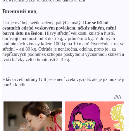
Внешний вид
List je oválný, světle zelený, pahýl je malý.
Dar se liší od
ostatních odrůd voskovým povlakem, někdy silným, mění
barvu listu na šedou.
Hlavy střední velikosti, kulaté a husté,
dorůstají hmotnosti od 3 do 5 kg, v průměru 4 kg. V dobrých
podmínkách výnosy kolem 100 kg na 10 metrů čtverečních. m, ve
střední – asi 80 kg. Odrůda je nenáročná, odolná, proto je i za
nepříznivých podmínek schopna poskytnout významnou sklizeň a
tvoří hlávky zelí o hmotnosti 2–3 kg.
Hlávka zelí odrůdy Gift ještě není zcela vyzrálá, ale je již možné ji
použít k jídlu