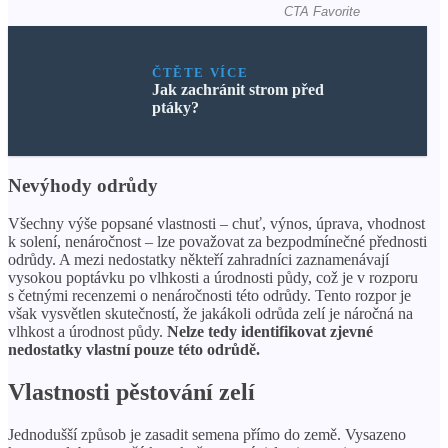
ČTĚTE VÍCE
Jak zachránit strom před
ptáky?
Nevýhody odrůdy
Všechny výše popsané vlastnosti – chuť, výnos, úprava, vhodnost
k solení, nenáročnost – lze považovat za bezpodmínečné přednosti
odrůdy. A mezi nedostatky někteří zahradníci zaznamenávají
vysokou poptávku po vlhkosti a úrodnosti půdy, což je v rozporu
s četnými recenzemi o nenáročnosti této odrůdy. Tento rozpor je
však vysvětlen skutečností, že jakákoli odrůda zelí je náročná na
vlhkost a úrodnost půdy.
Nelze tedy identifikovat zjevné
nedostatky vlastní pouze této odrůdě.
Vlastnosti pěstování zelí
Jednodušší způsob je zasadit semena přímo do země. Vysazeno