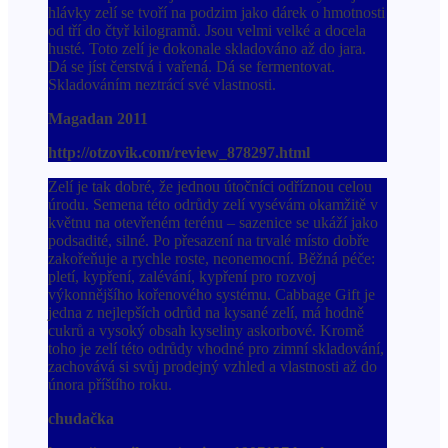
hlávky zelí se tvoří na podzim jako dárek o hmotnosti
od tří do čtyř kilogramů. Jsou velmi velké a docela
husté. Toto zelí je dokonale skladováno až do jara.
Dá se jíst čerstvá i vařená. Dá se fermentovat.
Skladováním neztrácí své vlastnosti.
Magadan 2011
http://otzovik.com/review_878297.html
Zelí je tak dobré, že jednou útočníci odříznou celou
úrodu. Semena této odrůdy zelí vysévám okamžitě v
květnu na otevřeném terénu – sazenice se ukáží jako
podsadité, silné. Po přesazení na trvalé místo dobře
zakořeňuje a rychle roste, neonemocní. Běžná péče:
pletí, kypření, zalévání, kypření pro rozvoj
výkonnějšího kořenového systému. Cabbage Gift je
jedna z nejlepších odrůd na kysané zelí, má hodně
cukrů a vysoký obsah kyseliny askorbové. Kromě
toho je zelí této odrůdy vhodné pro zimní skladování,
zachovává si svůj prodejný vzhled a vlastnosti až do
února příštího roku.
chudačka