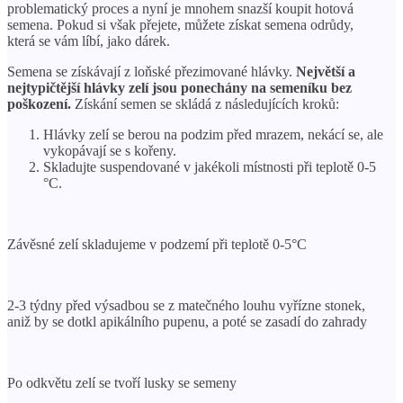
problematický proces a nyní je mnohem snazší koupit hotová
semena. Pokud si však přejete, můžete získat semena odrůdy,
která se vám líbí, jako dárek.
Semena se získávají z loňské přezimované hlávky.
Největší a
nejtypičtější hlávky zelí jsou ponechány na semeníku bez
poškození.
Získání semen se skládá z následujících kroků:
Hlávky zelí se berou na podzim před mrazem, nekácí se, ale
vykopávají se s kořeny.
Skladujte suspendované v jakékoli místnosti při teplotě 0-5
°C.
Závěsné zelí skladujeme v podzemí při teplotě 0-5°C
2-3 týdny před výsadbou se z matečného louhu vyřízne stonek,
aniž by se dotkl apikálního pupenu, a poté se zasadí do zahrady
Po odkvětu zelí se tvoří lusky se semeny