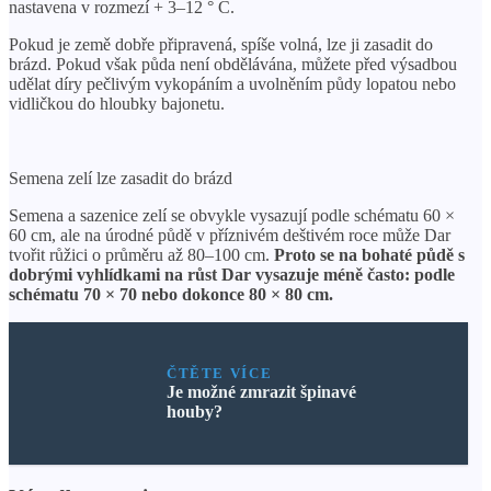
nastavena v rozmezí + 3–12 ° C.
Pokud je země dobře připravená, spíše volná, lze ji zasadit do
brázd. Pokud však půda není obdělávána, můžete před výsadbou
udělat díry pečlivým vykopáním a uvolněním půdy lopatou nebo
vidličkou do hloubky bajonetu.
Semena zelí lze zasadit do brázd
Semena a sazenice zelí se obvykle vysazují podle schématu 60 ×
60 cm, ale na úrodné půdě v příznivém deštivém roce může Dar
tvořit růžici o průměru až 80–100 cm.
Proto se na bohaté půdě s
dobrými vyhlídkami na růst Dar vysazuje méně často: podle
schématu 70 × 70 nebo dokonce 80 × 80 cm.
ČTĚTE VÍCE
Je možné zmrazit špinavé
houby?