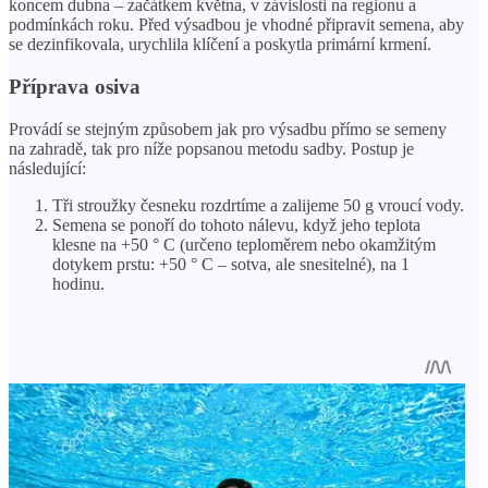
koncem dubna – začátkem května, v závislosti na regionu a
podmínkách roku. Před výsadbou je vhodné připravit semena, aby
se dezinfikovala, urychlila klíčení a poskytla primární krmení.
Příprava osiva
Provádí se stejným způsobem jak pro výsadbu přímo se semeny
na zahradě, tak pro níže popsanou metodu sadby. Postup je
následující:
Tři stroužky česneku rozdrtíme a zalijeme 50 g vroucí vody.
Semena se ponoří do tohoto nálevu, když jeho teplota
klesne na +50 ° C (určeno teploměrem nebo okamžitým
dotykem prstu: +50 ° C – sotva, ale snesitelné), na 1
hodinu.