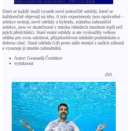
https://otzovik.com/review_1907137.html
Dnes se každý snaží vysadit nové pokročilé odrůdy, které se
každoročně objevují na trhu. A tyto experimenty jsou oprávněné –
selekce nestojí, nové odrůdy a hybridy, zejména zahraniční
selekce, jsou ve skutečnosti v mnoha ohledech mnohem lepší než
jejich předchůdci. Staré ruské odrůdy si ale vysloužily velkou
oblibu pro svou odolnost, přizpůsobivost místním podmínkám a
dobrou chuť. Stará odrůda Gift proto stále nemizí z našich záhonů
a vysazuje ji mnoho zahradníků.
Autor: Gennadij Černikov
vytisknout