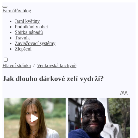
Farmářův blog
Jarní květiny
Podnikání v obci
Sbírka nápadů
Trávník
Zavlažovací systémy
Zlepšení
Hlavní stránka
/
Venkovská kuchyně
Jak dlouho dárkové zelí vydrží?