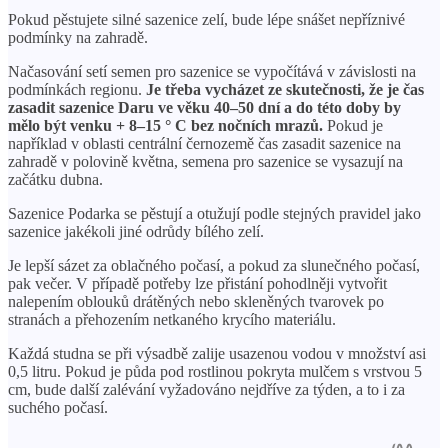
Pokud pěstujete silné sazenice zelí, bude lépe snášet nepříznivé
podmínky na zahradě.
Načasování setí semen pro sazenice se vypočítává v závislosti na
podmínkách regionu.
Je třeba vycházet ze skutečnosti, že je čas
zasadit sazenice Daru ve věku 40–50 dní a do této doby by
mělo být venku + 8–15 ° C bez nočních mrazů.
Pokud je
například v oblasti centrální černozemě čas zasadit sazenice na
zahradě v polovině května, semena pro sazenice se vysazují na
začátku dubna.
Sazenice Podarka se pěstují a otužují podle stejných pravidel jako
sazenice jakékoli jiné odrůdy bílého zelí.
Je lepší sázet za oblačného počasí, a pokud za slunečného počasí,
pak večer. V případě potřeby lze přistání pohodlněji vytvořit
nalepením oblouků drátěných nebo skleněných tvarovek po
stranách a přehozením netkaného krycího materiálu.
Každá studna se při výsadbě zalije usazenou vodou v množství asi
0,5 litru. Pokud je půda pod rostlinou pokryta mulčem s vrstvou 5
cm, bude další zalévání vyžadováno nejdříve za týden, a to i za
suchého počasí.