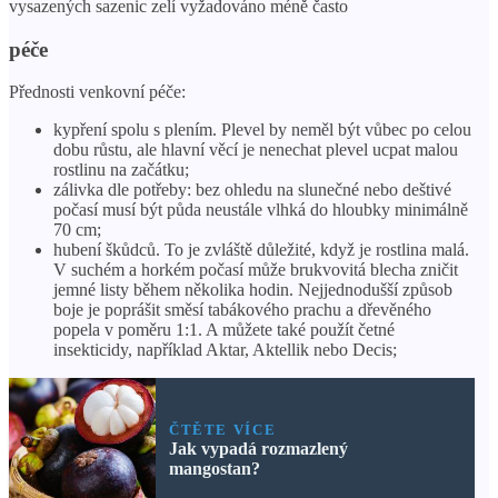
vysazených sazenic zelí vyžadováno méně často
péče
Přednosti venkovní péče:
kypření spolu s plením. Plevel by neměl být vůbec po celou
dobu růstu, ale hlavní věcí je nenechat plevel ucpat malou
rostlinu na začátku;
zálivka dle potřeby: bez ohledu na slunečné nebo deštivé
počasí musí být půda neustále vlhká do hloubky minimálně
70 cm;
hubení škůdců. To je zvláště důležité, když je rostlina malá.
V suchém a horkém počasí může brukvovitá blecha zničit
jemné listy během několika hodin. Nejjednodušší způsob
boje je poprášit směsí tabákového prachu a dřevěného
popela v poměru 1:1. A můžete také použít četné
insekticidy, například Aktar, Aktellik nebo Decis;
ČTĚTE VÍCE
Jak vypadá rozmazlený
mangostan?