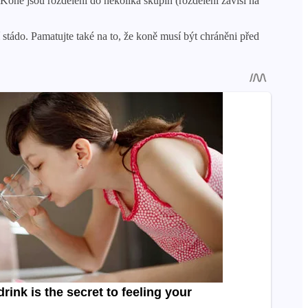
 Koně jsou rozděleni do několika skupin (rozdělení závisí na
í stádo. Pamatujte také na to, že koně musí být chráněni před