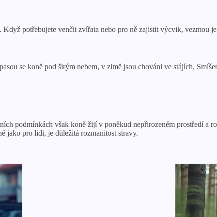
. Když potřebujete venčit zvířata nebo pro ně zajistit výcvik, vezmou j
pasou se koně pod širým nebem, v zimě jsou chováni ve stájích. Smíše
ch podmínkách však koně žijí v poněkud nepřirozeném prostředí a roli p
 jako pro lidi, je důležitá rozmanitost stravy.