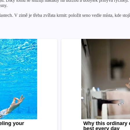
ší. Díky tomu se snižují náklady na údržbu a dobytek přibývá rychleji.
isny.
stech. V zimě je třeba zvířata krmit: položit seno vedle místa, kde stoj