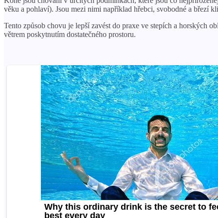
Koně jsou chováni v určitých podmínkách, které jsou co nejpřirozeněj
věku a pohlaví). Jsou mezi nimi například hřebci, svobodné a březí kl
Tento způsob chovu je lepší zavést do praxe ve stepích a horských obla
větrem poskytnutím dostatečného prostoru.