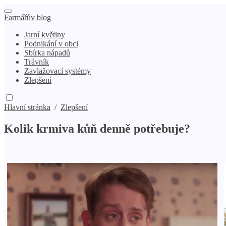
Farmářův blog
Jarní květiny
Podnikání v obci
Sbírka nápadů
Trávník
Zavlažovací systémy
Zlepšení
Hlavní stránka
/
Zlepšení
Kolik krmiva kůň denně potřebuje?