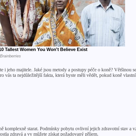
e i jeho majitele. Jaké jsou metody a postupy péče o koně? Většinou se
 vás ta nejdůležitější fakta, která byste měli vědět, pokud koně vlastnít
 ně komplexně starat. Podmínky pobytu ovlivní jejich zdravotní stav a v
yrostla zdravá a vy můžete získat požadovaný příjem.