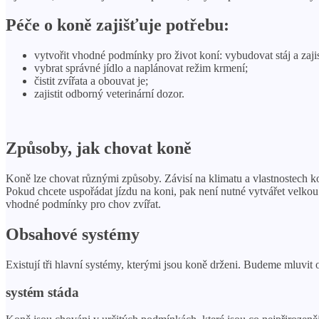
Péče o koně zajišťuje potřebu:
vytvořit vhodné podmínky pro život koní: vybudovat stáj a zajis
vybrat správné jídlo a naplánovat režim krmení;
čistit zvířata a obouvat je;
zajistit odborný veterinární dozor.
Způsoby, jak chovat koně
Koně lze chovat různými způsoby. Závisí na klimatu a vlastnostech kon
Pokud chcete uspořádat jízdu na koni, pak není nutné vytvářet velkou
vhodné podmínky pro chov zvířat.
Obsahové systémy
Existují tři hlavní systémy, kterými jsou koně drženi. Budeme mluvit 
systém stáda