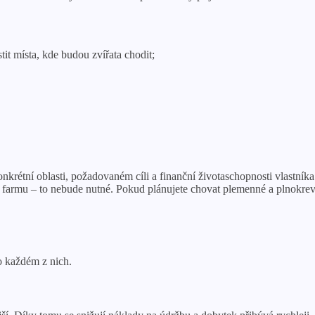
tit místa, kde budou zvířata chodit;
krétní oblasti, požadovaném cíli a finanční životaschopnosti vlastníka
 farmu – to nebude nutné. Pokud plánujete chovat plemenné a plnokrevné
o každém z nich.