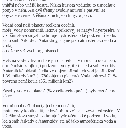
vnitřní nebo vnější kostra. Nízká hustota vzduchu to usnadňuje
pohyb v něm. Asi dvě třetiny zvládly aktivní a pasivní let
obyvatelé země. Většina z nich jsou hmyz a ptáci.
Vodní obal naší planety (celkem oceánů,
moře, vody kontinentů, ledové příkrovy) se nazývá hydrosféra. V
v širším slova smyslu zahrnuje hydrosféra také podzemní vodu,
led a sníh Arktidy a Antarktidy, stejně jako atmosférická voda a
voda,
obsažené v živých organismech.
Většina vody v hydrosféře je soustředěna v mořích a oceánech,
druhé místo zaujímají podzemní vody, třetí – led a sníh Arktidy a
Antarktické oblasti. Celkový objem přírodních vod je přibližně
1,39 miliardy km3 (1/780 objemu planety). Voda pokrývá 71 %
povrchu zeměkoule (361 milionů km2).
Zásoby vody na planetě (% z celkového počtu) byly rozděleny
takto:
Vodní obal naší planety (celkem oceánů,
moře, vody kontinentů, ledové příkrovy) se nazývá hydrosféra. V
v širším slova smyslu zahrnuje hydrosféra také podzemní vodu,
led a sníh Arktidy a Antarktidy, stejně jako atmosférická voda a
voda,