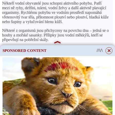
Někteří vodní obyvatelé jsou schopni aktivního pohybu. Patří
mezi ně ryby, delfíni, tuleni, vodní želvy a další aktivně plavající
organismy. Rychlému pohybu ve vodním prostředí napomáhá
vřetenovitý tvar těla, přítomnost ploutví nebo ploutví, hladká kůže
nebo šupiny a vylučování hlenu kůží.
Některé z organismů jsou přichyceny na povrchu dna – jedná se o
houby a mořské sasanky. Přílipky jsou vodní měkkýši, kteří se
připevňují na pobřežní skály.
SPONSORED CONTENT
ČTĚTE VÍCE
Jak správně prořezávat
modřín?
Mořští ježci se pasou v houštinách řas nebo sbírají drobné
částečky potravy z povrchu dna.
Hvězdice jsou zvířata žijící na dně, která se plazí pomocí nohou,
obvykle vybavených přísavkami. Hvězdice jsou predátoři, jejich
obětí jsou měkkýši.