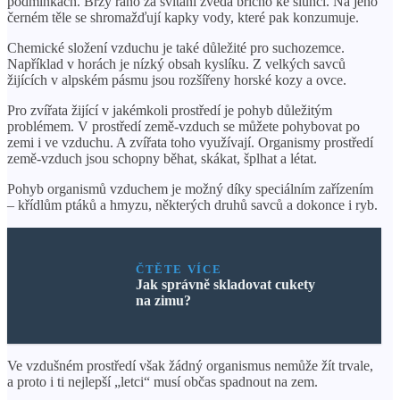
podmínkách. Brzy ráno za svítání zvedá břicho ke slunci. Na jeho
černém těle se shromažďují kapky vody, které pak konzumuje.
Chemické složení vzduchu je také důležité pro suchozemce.
Například v horách je nízký obsah kyslíku. Z velkých savců
žijících v alpském pásmu jsou rozšířeny horské kozy a ovce.
Pro zvířata žijící v jakémkoli prostředí je pohyb důležitým
problémem. V prostředí země-vzduch se můžete pohybovat po
zemi i ve vzduchu. A zvířata toho využívají. Organismy prostředí
země-vzduch jsou schopny běhat, skákat, šplhat a létat.
Pohyb organismů vzduchem je možný díky speciálním zařízením
– křídlům ptáků a hmyzu, některých druhů savců a dokonce i ryb.
ČTĚTE VÍCE
Jak správně skladovat cukety
na zimu?
Ve vzdušném prostředí však žádný organismus nemůže žít trvale,
a proto i ti nejlepší „letci“ musí občas spadnout na zem.