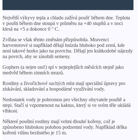
Největší výkyvy tepla a chladu zažívá poušť během dne. Teplota
v poušti během dne stoupá v průměru na +40 stupňů a v noci
klesá na +5 a dokonce 0 ° C.
Zvířata se však těmto změnám přizpůsobila. Mravenci
harvestorové si například dělají hnízda hluboko pod zemí, kde
není takové horko jako na povrchu. Dělají jen krátkodobé nájezdy
na povrch, aby se zásobili semeny.
Gophers (a nejen oni!) spí v nejteplejších měsících stejně jako
medvěd během zimních mrazů.
Rostliny a živočichové suchých míst mají speciální úpravy pro
získávání, skladování a hospodárné využívání vody.
Nedostatek vody je pohromou pro všechny obyvatele pouště a
stepi. Stačí si vzpomenout na kaktus, který si ve svém těle ukládá
vlhkost.
Některé pouštní rostliny mají velmi dlouhé kořeny, což je
způsobeno hlubokou polohou podzemní vody. Například délka
kořenů vilínu bezlistého je 15 m.