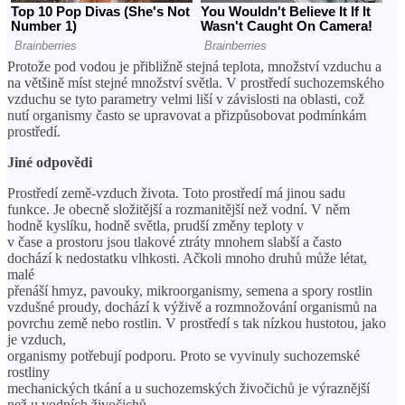
Protože pod vodou je přibližně stejná teplota, množství vzduchu a
na většině míst stejné množství světla. V prostředí suchozemského
vzduchu se tyto parametry velmi liší v závislosti na oblasti, což
nutí organismy často se upravovat a přizpůsobovat podmínkám
prostředí.
Jiné odpovědi
Prostředí země-vzduch života. Toto prostředí má jinou sadu
funkce. Je obecně složitější a rozmanitější než vodní. V něm
hodně kyslíku, hodně světla, prudší změny teploty v
v čase a prostoru jsou tlakové ztráty mnohem slabší a často
dochází k nedostatku vlhkosti. Ačkoli mnoho druhů může létat,
malé
přenáší hmyz, pavouky, mikroorganismy, semena a spory rostlin
vzdušné proudy, dochází k výživě a rozmnožování organismů na
povrchu země nebo rostlin. V prostředí s tak nízkou hustotou, jako
je vzduch,
organismy potřebují podporu. Proto se vyvinuly suchozemské
rostliny
mechanických tkání a u suchozemských živočichů je výraznější
než u vodních živočichů