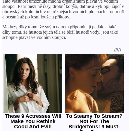
Tato vlastnost umožňuje mnoha organismům plavat ve vodním
sloupci. Patří mezi ně řasy, drobní korýši, dafnie a kyklopi, žijící v
obrovských koloniích v nejrůznějších vodních plochách – od moří
a oceánů až po lesní louže a příkopy.
Medúzy díky tomu, že svým tvarem připomínají padák, a také
díky tomu, že hustota jejich těla se blíží hustotě vody, jsou také
schopné plavat ve vodním sloupci.