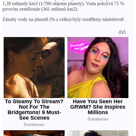
1,39 miliardy km3 (1/780 objemu planety). Voda pokrývá 71 %
povrchu zeměkoule (361 milionů km2).
Zásoby vody na planetě (% z celku) byly rozděleny následovně