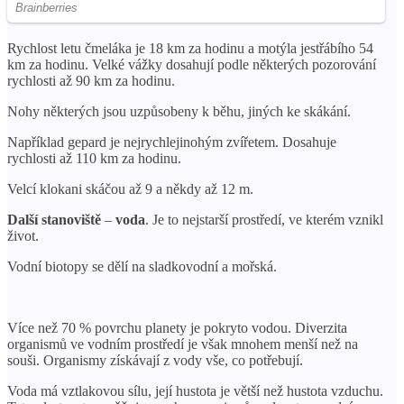
Rychlost letu čmeláka je 18 km za hodinu a motýla jestřábího 54
km za hodinu. Velké vážky dosahují podle některých pozorování
rychlosti až 90 km za hodinu.
Nohy některých jsou uzpůsobeny k běhu, jiných ke skákání.
Například gepard je nejrychlejinohým zvířetem. Dosahuje
rychlosti až 110 km za hodinu.
Velcí klokani skáčou až 9 a někdy až 12 m.
Další stanoviště
–
voda
. Je to nejstarší prostředí, ve kterém vznikl
život.
Vodní biotopy se dělí na sladkovodní a mořská.
Více než 70 % povrchu planety je pokryto vodou. Diverzita
organismů ve vodním prostředí je však mnohem menší než na
souši. Organismy získávají z vody vše, co potřebují.
Voda má vztlakovou sílu, její hustota je větší než hustota vzduchu.