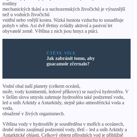
rostliny
mechanických tkání a u suchozemských živočichů je výraznější
než u vodních živočichů
vnitřní nebo vnější kostra. Nízká hustota vzduchu to usnadňuje
pohyb v něm. Asi dvě třetiny zvládly aktivní a pasivní let
obyvatelé země. Většina z nich jsou hmyz a ptáci.
ČTĚTE VÍCE
Jak zabránit tomu, aby
guacamole zčernalo?
Vodní obal naší planety (celkem oceánů,
moře, vody kontinentů, ledové příkrovy) se nazývá hydrosféra. V
v širším slova smyslu zahrnuje hydrosféra také podzemní vodu,
led a sníh Arktidy a Antarktidy, stejně jako atmosférická voda a
voda,
obsažené v živých organismech.
Většina vody v hydrosféře je soustředěna v mořích a oceánech,
druhé místo zaujímají podzemní vody, třetí – led a sníh Arktidy a
Antarktické oblasti. Celkový objem přírodních vod je přibližně