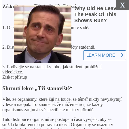
X
Získejte neuvěřitelné příležitosti
1. Otevřete přístup ke všem videolekcím v sadě.
2. Distribuujte video lekce na osobní účty studentů.
3. Podívejte se na statistiky toho, jak studenti prohlížejí
videolekce.
Získat přístup
Shrnutí lekce „Tři stanoviště“
Víte, že organismy, které žijí na louce, se téměř nikdy nevyskytují
v lese a naopak. To znamená, že můžeme říci, že každý
organismus zaujímá své specifické místo v přírodě.
Tato distribuce organismů se postupem času vyvíjela, aby se
snížila konkurence o potravu a úkryt. Organismy se usazují v