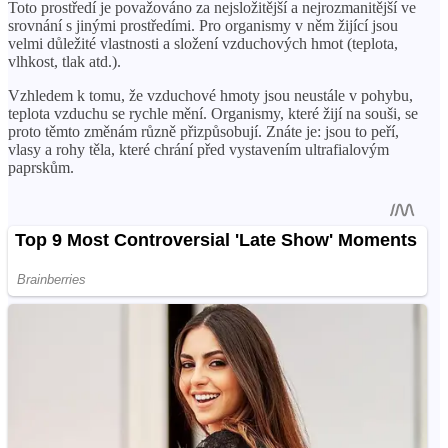
Toto prostředí je považováno za nejsložitější a nejrozmanitější ve
srovnání s jinými prostředími. Pro organismy v něm žijící jsou
velmi důležité vlastnosti a složení vzduchových hmot (teplota,
vlhkost, tlak atd.).
Vzhledem k tomu, že vzduchové hmoty jsou neustále v pohybu,
teplota vzduchu se rychle mění. Organismy, které žijí na souši, se
proto těmto změnám různě přizpůsobují. Znáte je: jsou to peří,
vlasy a rohy těla, které chrání před vystavením ultrafialovým
paprskům.