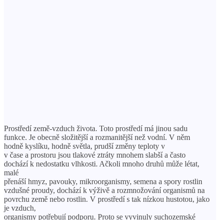
Prostředí země-vzduch života. Toto prostředí má jinou sadu
funkce. Je obecně složitější a rozmanitější než vodní. V něm
hodně kyslíku, hodně světla, prudší změny teploty v
v čase a prostoru jsou tlakové ztráty mnohem slabší a často
dochází k nedostatku vlhkosti. Ačkoli mnoho druhů může létat,
malé
přenáší hmyz, pavouky, mikroorganismy, semena a spory rostlin
vzdušné proudy, dochází k výživě a rozmnožování organismů na
povrchu země nebo rostlin. V prostředí s tak nízkou hustotou, jako
je vzduch,
organismy potřebují podporu. Proto se vyvinuly suchozemské