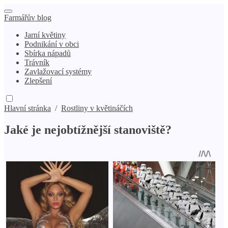
Farmářův blog
Jarní květiny
Podnikání v obci
Sbírka nápadů
Trávník
Zavlažovací systémy
Zlepšení
Hlavní stránka
/
Rostliny v květináčích
Jaké je nejobtížnější stanoviště?