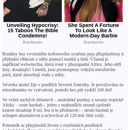
Rostliny bez vyvinutého kořenového systému jsou přizpůsobeny k
přijímání vlhkosti z mlhy pomocí stonků a listů. Úžasná je
například welwitschia, která roste v jihozápadní Africe. Jeho obří
listy, dosahující 3 metrů, jsou prostoupeny velkým množstvím
pórů, které absorbují vodu z mlhy.
Veverka skalní žije v pouštích Severní Ameriky. Je považována za
rekordmanku ve vytrvalosti, protože bez pití vydrží 100 dní!
Ve velmi suchých oblastech – australské pustiny a savany tropické
Afriky – roste baobab – jeden z nejtlustších stromů (průměr
kmene dosahuje 8 m). Jen si to představte: – strom baobab je
schopen akumulovat a uchovávat až 120 tisíc litrů vody.
Potemník se přizpůsobil životu v extrémních pouštních