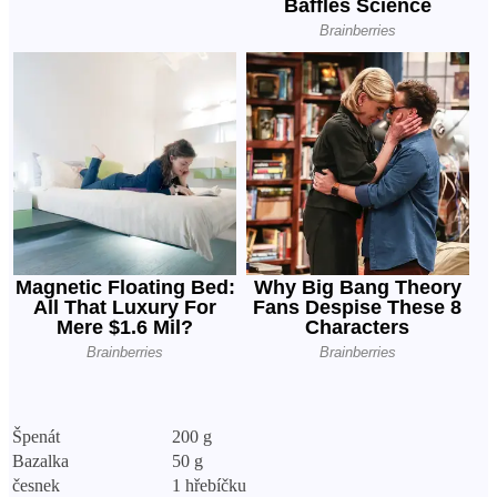
Špenát
200 g
Bazalka
50 g
česnek
1 hřebíčku