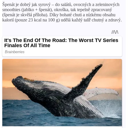
Špenát je dobrý jak syrový – do salátů, ovocných a zeleninových
smoothies (jablko + špenát), okroška, ​​tak tepelně zpracovaný
(špenát je skvělá příloha). Díky bohaté chuti a nízkému obsahu
kalorií (pouze 23 kcal na 100 g) udělá každý talíř chutný a zdravý.