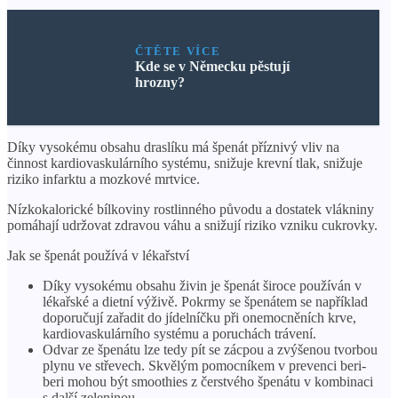
ČTĚTE VÍCE
Kde se v Německu pěstují
hrozny?
Díky vysokému obsahu draslíku má špenát příznivý vliv na
činnost kardiovaskulárního systému, snižuje krevní tlak, snižuje
riziko infarktu a mozkové mrtvice.
Nízkokalorické bílkoviny rostlinného původu a dostatek vlákniny
pomáhají udržovat zdravou váhu a snižují riziko vzniku cukrovky.
Jak se špenát používá v lékařství
Díky vysokému obsahu živin je špenát široce používán v
lékařské a dietní výživě. Pokrmy se špenátem se například
doporučují zařadit do jídelníčku při onemocněních krve,
kardiovaskulárního systému a poruchách trávení.
Odvar ze špenátu lze tedy pít se zácpou a zvýšenou tvorbou
plynu ve střevech. Skvělým pomocníkem v prevenci beri-
beri mohou být smoothies z čerstvého špenátu v kombinaci
s další zeleninou.