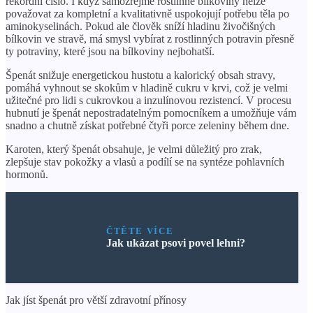
rekordní číslo. I když samozřejmě rostlinné bílkoviny nelze
považovat za kompletní a kvalitativně uspokojují potřebu těla po
aminokyselinách. Pokud ale člověk sníží hladinu živočišných
bílkovin ve stravě, má smysl vybírat z rostlinných potravin přesně
ty potraviny, které jsou na bílkoviny nejbohatší.
Špenát snižuje energetickou hustotu a kalorický obsah stravy,
pomáhá vyhnout se skokům v hladině cukru v krvi, což je velmi
užitečné pro lidi s cukrovkou a inzulínovou rezistencí. V procesu
hubnutí je špenát nepostradatelným pomocníkem a umožňuje vám
snadno a chutně získat potřebné čtyři porce zeleniny během dne.
Karoten, který špenát obsahuje, je velmi důležitý pro zrak,
zlepšuje stav pokožky a vlasů a podílí se na syntéze pohlavních
hormonů.
ČTĚTE VÍCE
Jak ukázat psovi povel lehni?
Jak jíst špenát pro větší zdravotní přínosy