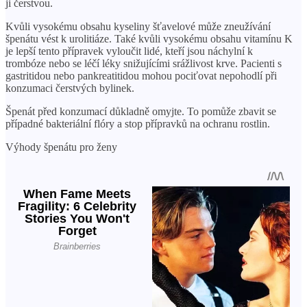
ji čerstvou.
Kvůli vysokému obsahu kyseliny šťavelové může zneužívání
špenátu vést k urolitiáze. Také kvůli vysokému obsahu vitamínu K
je lepší tento přípravek vyloučit lidé, kteří jsou náchylní k
trombóze nebo se léčí léky snižujícími srážlivost krve. Pacienti s
gastritidou nebo pankreatitidou mohou pociťovat nepohodlí při
konzumaci čerstvých bylinek.
Špenát před konzumací důkladně omyjte. To pomůže zbavit se
případné bakteriální flóry a stop přípravků na ochranu rostlin.
Výhody špenátu pro ženy