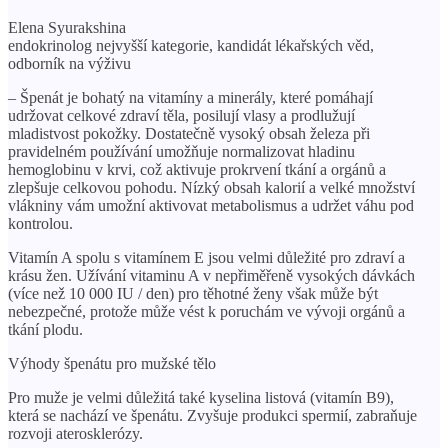
Elena Syurakshina
endokrinolog nejvyšší kategorie, kandidát lékařských věd,
odborník na výživu
– Špenát je bohatý na vitamíny a minerály, které pomáhají
udržovat celkové zdraví těla, posilují vlasy a prodlužují
mladistvost pokožky. Dostatečně vysoký obsah železa při
pravidelném používání umožňuje normalizovat hladinu
hemoglobinu v krvi, což aktivuje prokrvení tkání a orgánů a
zlepšuje celkovou pohodu. Nízký obsah kalorií a velké množství
vlákniny vám umožní aktivovat metabolismus a udržet váhu pod
kontrolou.
Vitamín A spolu s vitamínem E jsou velmi důležité pro zdraví a
krásu žen. Užívání vitaminu A v nepřiměřeně vysokých dávkách
(více než 10 000 IU / den) pro těhotné ženy však může být
nebezpečné, protože může vést k poruchám ve vývoji orgánů a
tkání plodu.
Výhody špenátu pro mužské tělo
Pro muže je velmi důležitá také kyselina listová (vitamín B9),
která se nachází ve špenátu. Zvyšuje produkci spermií, zabraňuje
rozvoji aterosklerózy.