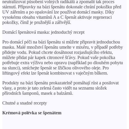
neutralizovat působení volných radikálů a zpomalit tak proces
stárnutí. Přípravky na bázi špenátu dokonale chrání pokožku před
UV zářením a po opalování lze používat domácí masky. Díky
vysokému obsahu vitamínů A a C špenát aktivuje regeneraci
pokožky, čímž je pružnější a zářivější.
Domácí špenátová maska: jednoduchý recept
Pro domácí péči na bázi špenátu si můžete připravit jednoduchou
masku. Malé množství špenátu umelte v mixéru, v případě potřeby
přidejte vodu. Pokud chcete dosáhnout rozjasňujícího efektu,
můžete přidat pár kapek citronové šťávy. Pokud vaše pokožka
potřebuje extra výživu nebo opravu (například po dlouhém pobytu
na slunci), smíchejte špenát se lžičkou olivového oleje. Pro
liftingový efekt lze špenát kombinovat s vaječným bílkem.
Produkty na bázi špenátu prokazatelně pomáhají růst a posilovat
vlasy, a proto je tato zelená často vidět na seznamu složek
přírodních šamponů, masek a balzámů.
Chutné a snadné recepty
Krémová polévka se špenátem