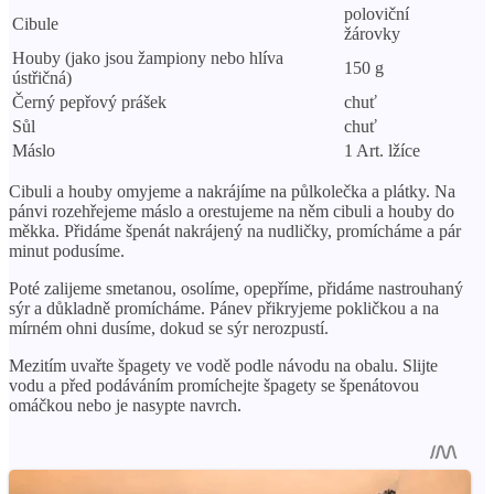
poloviční
Cibule
žárovky
Houby (jako jsou žampiony nebo hlíva
150 g
ústřičná)
Černý pepřový prášek
chuť
Sůl
chuť
Máslo
1 Art. lžíce
Cibuli a houby omyjeme a nakrájíme na půlkolečka a plátky. Na
pánvi rozehřejeme máslo a orestujeme na něm cibuli a houby do
měkka. Přidáme špenát nakrájený na nudličky, promícháme a pár
minut podusíme.
Poté zalijeme smetanou, osolíme, opepříme, přidáme nastrouhaný
sýr a důkladně promícháme. Pánev přikryjeme pokličkou a na
mírném ohni dusíme, dokud se sýr nerozpustí.
Mezitím uvařte špagety ve vodě podle návodu na obalu. Slijte
vodu a před podáváním promíchejte špagety se špenátovou
omáčkou nebo je nasypte navrch.