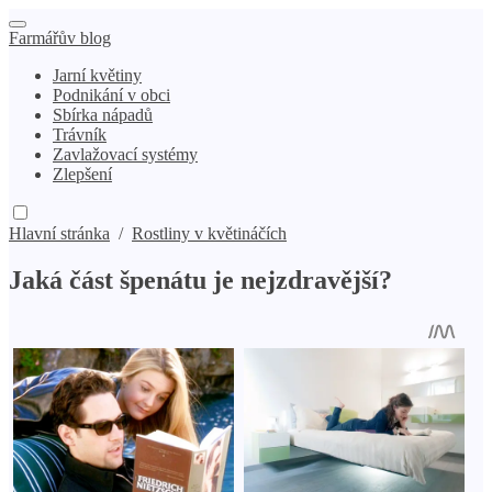
Farmářův blog
Jarní květiny
Podnikání v obci
Sbírka nápadů
Trávník
Zavlažovací systémy
Zlepšení
Hlavní stránka
/
Rostliny v květináčích
Jaká část špenátu je nejzdravější?