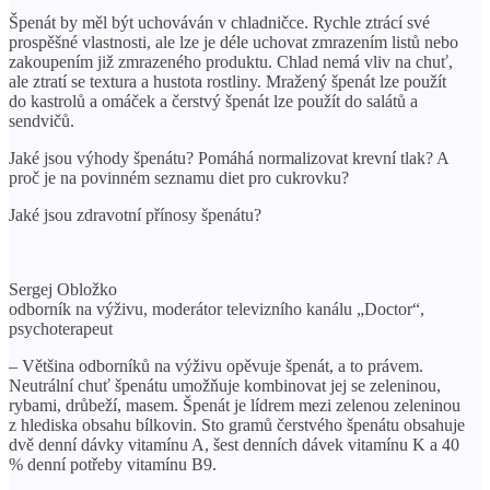
Špenát by měl být uchováván v chladničce. Rychle ztrácí své
prospěšné vlastnosti, ale lze je déle uchovat zmrazením listů nebo
zakoupením již zmrazeného produktu. Chlad nemá vliv na chuť,
ale ztratí se textura a hustota rostliny. Mražený špenát lze použít
do kastrolů a omáček a čerstvý špenát lze použít do salátů a
sendvičů.
Jaké jsou výhody špenátu? Pomáhá normalizovat krevní tlak? A
proč je na povinném seznamu diet pro cukrovku?
Jaké jsou zdravotní přínosy špenátu?
Sergej Obložko
odborník na výživu, moderátor televizního kanálu „Doctor“,
psychoterapeut
– Většina odborníků na výživu opěvuje špenát, a to právem.
Neutrální chuť špenátu umožňuje kombinovat jej se zeleninou,
rybami, drůbeží, masem. Špenát je lídrem mezi zelenou zeleninou
z hlediska obsahu bílkovin. Sto gramů čerstvého špenátu obsahuje
dvě denní dávky vitamínu A, šest denních dávek vitamínu K a 40
% denní potřeby vitamínu B9.