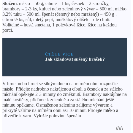
Složení
: máslo – 50 g, cibule – 1 ks, česnek – 2 stroužky,
brambory – 2-3 ks, kuřecí nebo zeleninový vývar – 500 ml, mléko
3,2% tuku – 500 ml, špenát (čerstvý nebo mražený) – 450 g ,
citron ½ ks, sůl, mletý pepř, muškátový oříšek – dle chuti.
Volitelné – hustá smetana, 1 polévková lžíce. lžíce na každou
porci.
ČTĚTE VÍCE
Jak skladovat sušený hrášek?
V hrnci nebo hrnci se silným dnem na mírném ohni rozpusťte
máslo. Přidejte nadrobno nakrájenou cibuli a česnek a za stálého
míchání opékejte 2-3 minuty do změknutí. Brambory nakrájíme na
malé kostičky, přidáme k zelenině a za stálého míchání ještě
minutu opékáme. Osmaženou zeleninu zalijeme vývarem a
přikryté vaříme na mírném ohni asi 10 minut. Přidejte mléko a
přiveďte k varu. Vyložte polovinu špenátu.