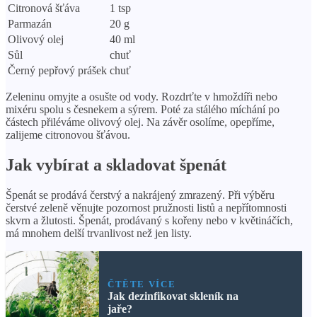
Citronová šťáva
1 tsp
Parmazán
20 g
Olivový olej
40 ml
Sůl
chuť
Černý pepřový prášek
chuť
Zeleninu omyjte a osušte od vody. Rozdrťte v hmoždíři nebo
mixéru spolu s česnekem a sýrem. Poté za stálého míchání po
částech přiléváme olivový olej. Na závěr osolíme, opepříme,
zalijeme citronovou šťávou.
Jak vybírat a skladovat špenát
Špenát se prodává čerstvý a nakrájený zmrazený. Při výběru
čerstvé zeleně věnujte pozornost pružnosti listů a nepřítomnosti
skvrn a žlutosti. Špenát, prodávaný s kořeny nebo v květináčích,
má mnohem delší trvanlivost než jen listy.
ČTĚTE VÍCE
Jak dezinfikovat skleník na
jaře?