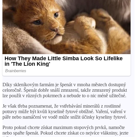
Díky skleníkovým farmám je špenát v mnoha městech dostupný
celoročně. Špenát dobře snáší zmrazení, takže zmrazený produkt
lze použít v různých pokrmech a nebude to o nic méně užitečné.
Je však třeba poznamenat, že vstřebávání minerálů z rostlinné
potravy může být kvůli kyselině fytové obtížné. Vaření, vaření v
páře nebo namáčení ve vodě může snížit účinky kyseliny fytové.
Proto pokud chcete získat maximum stopových prvků, namočte
nebo spařte špenát. Pokud chcete získat co nejvíce vlákniny, jezte