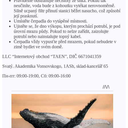
Pravidelně odstraňujte nečistoty ze sítka. Pokud tak
neučiníte, voda bude z kohoutku vytékat nerovnoměrně.
Silně ucpaný filtr přinutí stanici běžet nasucho, což způsobí
její prasknutí.
Umístěte čerpadla do vytápěné místnosti.
Ujistěte se, že dno výkopu, kterým prochází potrubí, je pod
úrovní mrazu půdy. Pokud to nelze zařídit, zaizolujte
potrubí nebo nainstalujte topný kabel.
Čerpadla vždy vypusťte před mrazem, pokud nebudete v
zimě bydlet ve svém domě.
LLC “Internetový obchod “TAEN”, DIČ 6671041359
Svatý. Akademika Vonsovskogo, 1ASh, sklad-kancelář 65
Пн-пт: 09:00-19:00, Сб: 09:00-16:00