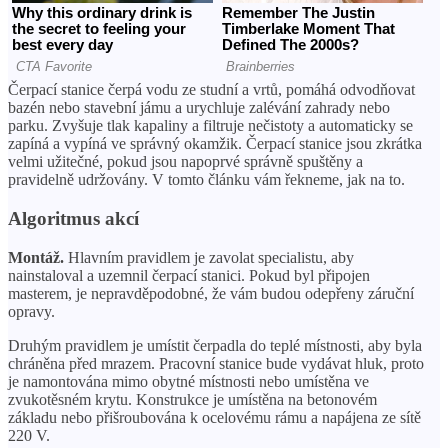
Čerpací stanice čerpá vodu ze studní a vrtů, pomáhá odvodňovat
bazén nebo stavební jámu a urychluje zalévání zahrady nebo
parku. Zvyšuje tlak kapaliny a filtruje nečistoty a automaticky se
zapíná a vypíná ve správný okamžik. Čerpací stanice jsou zkrátka
velmi užitečné, pokud jsou napoprvé správně spuštěny a
pravidelně udržovány. V tomto článku vám řekneme, jak na to.
Algoritmus akcí
Montáž.
Hlavním pravidlem je zavolat specialistu, aby
nainstaloval a uzemnil čerpací stanici. Pokud byl připojen
masterem, je nepravděpodobné, že vám budou odepřeny záruční
opravy.
Druhým pravidlem je umístit čerpadla do teplé místnosti, aby byla
chráněna před mrazem. Pracovní stanice bude vydávat hluk, proto
je namontována mimo obytné místnosti nebo umístěna ve
zvukotěsném krytu. Konstrukce je umístěna na betonovém
základu nebo přišroubována k ocelovému rámu a napájena ze sítě
220 V.