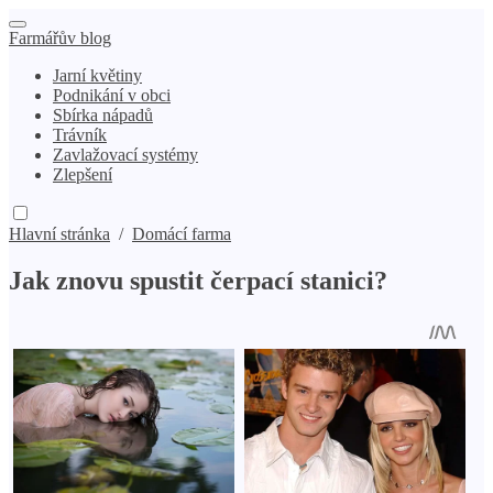
Farmářův blog
Jarní květiny
Podnikání v obci
Sbírka nápadů
Trávník
Zavlažovací systémy
Zlepšení
Hlavní stránka
/
Domácí farma
Jak znovu spustit čerpací stanici?