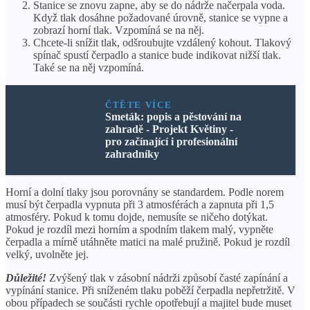
Stanice se znovu zapne, aby se do nádrže načerpala voda.
Když tlak dosáhne požadované úrovně, stanice se vypne a
zobrazí horní tlak. Vzpomíná se na něj.
Chcete-li snížit tlak, odšroubujte vzdálený kohout. Tlakový
spínač spustí čerpadlo a stanice bude indikovat nižší tlak.
Také se na něj vzpomíná.
ČTĚTE VÍCE
Smeták: popis a pěstování na
zahradě - Projekt Květiny -
pro začínající i profesionální
zahradníky
Horní a dolní tlaky jsou porovnány se standardem. Podle norem
musí být čerpadla vypnuta při 3 atmosférách a zapnuta při 1,5
atmosféry. Pokud k tomu dojde, nemusíte se ničeho dotýkat.
Pokud je rozdíl mezi horním a spodním tlakem malý, vypněte
čerpadla a mírně utáhněte matici na malé pružině. Pokud je rozdíl
velký, uvolněte jej.
Důležité!
Zvýšený tlak v zásobní nádrži způsobí časté zapínání a
vypínání stanice. Při sníženém tlaku poběží čerpadla nepřetržitě. V
obou případech se součásti rychle opotřebují a majitel bude muset