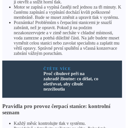
ji otevřít a snížit horní tlak.
Motor se zapíná a vypíná častěji než jednou za tři minuty. K
častému zapínání a vypínání dochází kvůli poškozené
membráně. Bude se muset změnit a upravit tlak v systému.
Poznámka! Problémům s čerpacími stanicemi je snazší
zabránit, než je opravit. Pokud ji na podzim
nezakonzervujete a v zimě necháte v chladné místnosti,
voda zamrzne a potrhá důležité části. Na jaře budete muset
vyměnit celou stanici nebo zavolat specialistu a zaplatit mu
větší opravy. Správné první spuštění a včasná konzervace
zabrání vážným poruchám.
ČTĚTE VÍCE
Proč cibulové peří na
zahradě žloutne: co dělat, co
ošetřovat, aby cibule
nezežloutla
Pravidla pro provoz čerpací stanice: kontrolní
seznam
Každý měsíc kontrolujte tlak v systému.