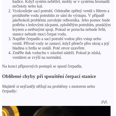
hadice. Když systém neběžel, mohly se v systému hromadit
nečistoty nebo kal.
Vyzkoušejte sací potrubí. Odstraňte zpětný ventil s filtrem a
protáhněte vodu potrubím ze sání do výstupu. V případě
jakéhokoli problému zavolejte odborníka. Jeho pomoc bude
potřeba s ledovými zácpami, zploštělým potrubím, prasklým
krytem a netěsnými spoji. Pokud se porucha nebude řešit,
stanice nebude moci čerpat vodu.
Naplňte čerpadlo a sací potrubí vodou přes vstup nebo
ventil. Přívod vody se zastaví, když přeteče přes okraj a její
hladina u hrdla se ustálí. Poté otvor uzavřete.
Změřte tlak vzduchu v zásobní nádrži. Pokud je nízká,
ventilem se zvýší na normální.
Na konci přípravných postupů se spustí čerpadla.
Oblíbené chyby při spouštění čerpací stanice
Majitelé si nejčastěji stěžují na problémy s motorem nebo
čerpadly: