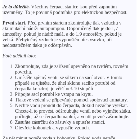
Je to důležité.
Všechny čerpací stanice jsou před zapnutím
uzemněny. To je povinná podmínka pro elektrickou bezpečnost.
První start.
Před prvním startem zkontrolujte tlak vzduchu v
akumulační nádrži autopumpou. Doporučený tlak je do 1,7
atmosféry, pokud je nádrž malá, a do 1,9 atmosféry, pokud je
velká. Přebytečný vzduch je vypouštěn přes vsuvku, při
nedostatečném tlaku je odčerpáván.
Poté udělají toto:
Zkontrolujte, zda je zařízení upevněno na tvrdém, rovném
povrchu.
Umístěte zpětný ventil se sítkem na sací otvor. V tomto
případě se ujistěte, že úhel sklonu sacího potrubí od
čerpadla ke zdroji je větší než 10 stupňů.
Připojte sací potrubí ke vstupu na krytu.
Tlakové vedení se připevňuje pomocí spojovací armatury.
Nechte vodu proudit do čerpadla, dokud nezačne vytékat.
Chcete-li to provést, odšroubujte ventil nebo vyjměte zátku,
počkejte, až se čerpadlo naplní, a ventil pevně zašroubujte.
Zasuňte zástrčku do zásuvky a spusťte stanici.
Otevřete kohoutek a vypusťte vzduch.
Za pět minut poteče voda z kohoutku. Pokud voda neteče,