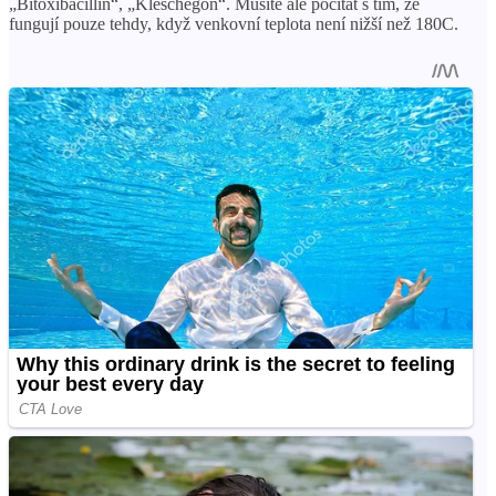
„Bitoxibacillin“, „Kleschegon“. Musíte ale počítat s tím, že
fungují pouze tehdy, když venkovní teplota není nižší než 180C.