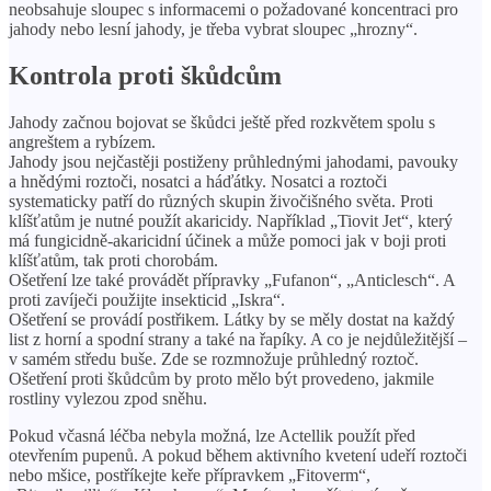
neobsahuje sloupec s informacemi o požadované koncentraci pro
jahody nebo lesní jahody, je třeba vybrat sloupec „hrozny“.
Kontrola proti škůdcům
Jahody začnou bojovat se škůdci ještě před rozkvětem spolu s
angreštem a rybízem.
Jahody jsou nejčastěji postiženy průhlednými jahodami, pavouky
a hnědými roztoči, nosatci a háďátky. Nosatci a roztoči
systematicky patří do různých skupin živočišného světa. Proti
klíšťatům je nutné použít akaricidy. Například „Tiovit Jet“, který
má fungicidně-akaricidní účinek a může pomoci jak v boji proti
klíšťatům, tak proti chorobám.
Ošetření lze také provádět přípravky „Fufanon“, „Anticlesch“. A
proti zavíječi použijte insekticid „Iskra“.
Ošetření se provádí postřikem. Látky by se měly dostat na každý
list z horní a spodní strany a také na řapíky. A co je nejdůležitější –
v samém středu buše. Zde se rozmnožuje průhledný roztoč.
Ošetření proti škůdcům by proto mělo být provedeno, jakmile
rostliny vylezou zpod sněhu.
Pokud včasná léčba nebyla možná, lze Actellik použít před
otevřením pupenů. A pokud během aktivního kvetení udeří roztoči
nebo mšice, postříkejte keře přípravkem „Fitoverm“,