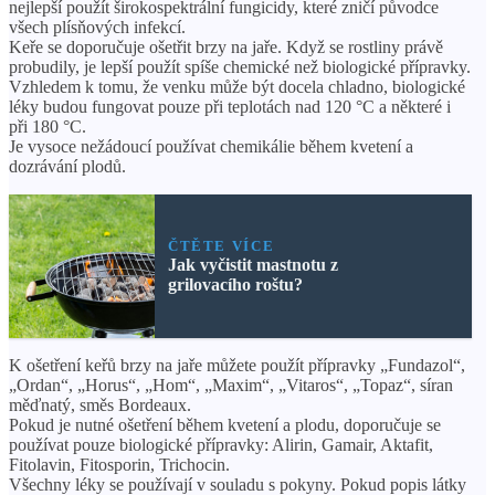
nejlepší použít širokospektrální fungicidy, které zničí původce
všech plísňových infekcí.
Keře se doporučuje ošetřit brzy na jaře. Když se rostliny právě
probudily, je lepší použít spíše chemické než biologické přípravky.
Vzhledem k tomu, že venku může být docela chladno, biologické
léky budou fungovat pouze při teplotách nad 120 °C a některé i
při 180 °C.
Je vysoce nežádoucí používat chemikálie během kvetení a
dozrávání plodů.
ČTĚTE VÍCE
Jak vyčistit mastnotu z
grilovacího roštu?
K ošetření keřů brzy na jaře můžete použít přípravky „Fundazol“,
„Ordan“, „Horus“, „Hom“, „Maxim“, „Vitaros“, „Topaz“, síran
měďnatý, směs Bordeaux.
Pokud je nutné ošetření během kvetení a plodu, doporučuje se
používat pouze biologické přípravky: Alirin, Gamair, Aktafit,
Fitolavin, Fitosporin, Trichocin.
Všechny léky se používají v souladu s pokyny. Pokud popis látky