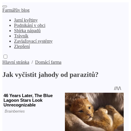
Farmářův blog
Jarní květiny
Podnikání v obci
Sbírka nápadů
Trávník
Zavlažovací systémy
Zlepšení
Hlavní stránka
/
Domácí farma
Jak vyčistit jahody od parazitů?