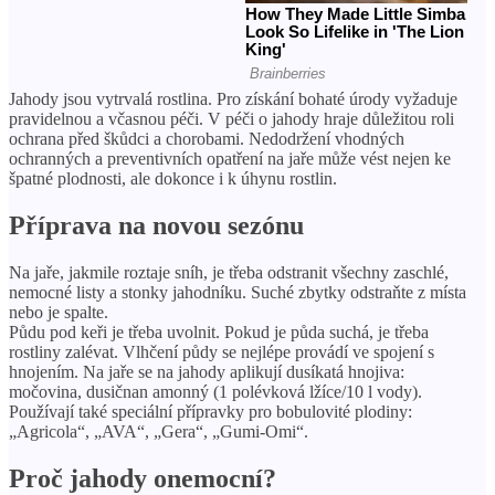
Jahody jsou vytrvalá rostlina. Pro získání bohaté úrody vyžaduje
pravidelnou a včasnou péči. V péči o jahody hraje důležitou roli
ochrana před škůdci a chorobami. Nedodržení vhodných
ochranných a preventivních opatření na jaře může vést nejen ke
špatné plodnosti, ale dokonce i k úhynu rostlin.
Příprava na novou sezónu
Na jaře, jakmile roztaje sníh, je třeba odstranit všechny zaschlé,
nemocné listy a stonky jahodníku. Suché zbytky odstraňte z místa
nebo je spalte.
Půdu pod keři je třeba uvolnit. Pokud je půda suchá, je třeba
rostliny zalévat. Vlhčení půdy se nejlépe provádí ve spojení s
hnojením. Na jaře se na jahody aplikují dusíkatá hnojiva:
močovina, dusičnan amonný (1 polévková lžíce/10 l vody).
Používají také speciální přípravky pro bobulovité plodiny:
„Agricola“, „AVA“, „Gera“, „Gumi-Omi“.
Proč jahody onemocní?