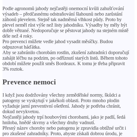
Podle agronomů jahody nejčastěji onemocní kvůli zahušťování
výsadeb – předčasnému odstraňování šlahounů nebo zarůstání
záhonů plevelem. Stejně tak nadměrná vlhkost půdy. Proto by
plevel neměl růst výše než listy jahodníku. Výsadby by měly být
dobře větrané. Nedoporučuje se pěstovat jahody na stejném místě
déle než 4 roky.
Pro prevenci můžete vedle jahod vysadit měsíčky. Budou
odpuzovat háďátka.
Aby se zabránilo chorobám rostlin, zkušení zahradníci doporučují
zahájit léčbu na podzim, po odříznutí starých listů. Během tohoto
období můžete použít směs Bordeaux. K tomu je třeba připravit
3% roztok.
Prevence nemoci
I když jsou dodržovány všechny zemědělské normy, škůdci a
patogeny se vyskytují v jakékoli oblasti. Proto mnoho plodin
vyžaduje jarní preventivní ošetření. Jahody je potřeba chránit,
dokud nevykvetou.
Nejčastěji jahody trpí houbovými chorobami, jako je padlí, šedá
hniloba, hnědé skvrny a všechny druhy vadnutí.
Přesný název choroby nebo patogenu je zpravidla obtížné určit i
pro zkušené zahradníky. Proto, abyste získali dobrou úrodu, je