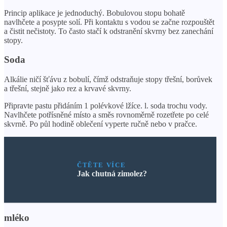
Princip aplikace je jednoduchý. Bobulovou stopu bohatě
navlhčete a posypte solí. Při kontaktu s vodou se začne rozpouštět
a čistit nečistoty. To často stačí k odstranění skvrny bez zanechání
stopy.
Soda
Alkálie ničí šťávu z bobulí, čímž odstraňuje stopy třešní, borůvek
a třešní, stejně jako rez a krvavé skvrny.
Připravte pastu přidáním 1 polévkové lžíce. l. soda trochu vody.
Navlhčete potřísněné místo a směs rovnoměrně rozetřete po celé
skvrně. Po půl hodině oblečení vyperte ručně nebo v pračce.
ČTĚTE VÍCE
Jak chutná zimolez?
mléko