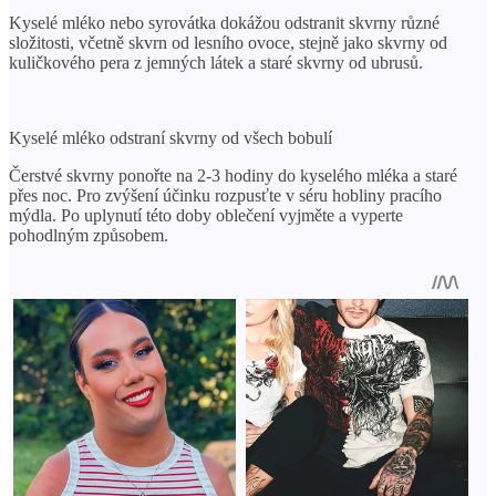
Kyselé mléko nebo syrovátka dokážou odstranit skvrny různé
složitosti, včetně skvrn od lesního ovoce, stejně jako skvrny od
kuličkového pera z jemných látek a staré skvrny od ubrusů.
Kyselé mléko odstraní skvrny od všech bobulí
Čerstvé skvrny ponořte na 2-3 hodiny do kyselého mléka a staré
přes noc. Pro zvýšení účinku rozpusťte v séru hobliny pracího
mýdla. Po uplynutí této doby oblečení vyjměte a vyperte
pohodlným způsobem.