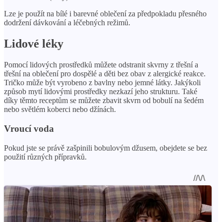
Lze je použít na bílé i barevné oblečení za předpokladu přesného
dodržení dávkování a léčebných režimů.
Lidové léky
Pomocí lidových prostředků můžete odstranit skvrny z třešní a
třešní na oblečení pro dospělé a děti bez obav z alergické reakce.
Tričko může být vyrobeno z bavlny nebo jemné látky. Jakýkoli
způsob mytí lidovými prostředky nezkazí jeho strukturu. Také
díky těmto receptům se můžete zbavit skvrn od bobulí na šedém
nebo světlém koberci nebo džínách.
Vroucí voda
Pokud jste se právě zašpinili bobulovým džusem, obejdete se bez
použití různých přípravků.