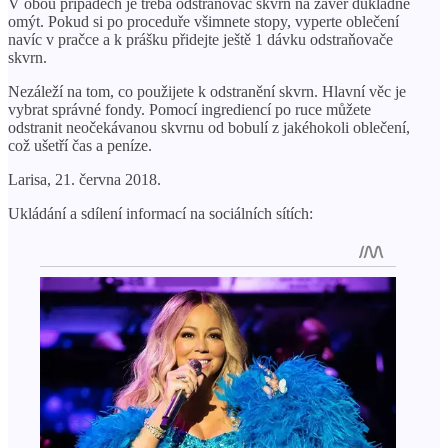
V obou případech je třeba odstraňovač skvrn na závěr důkladně
omýt. Pokud si po proceduře všimnete stopy, vyperte oblečení
navíc v pračce a k prášku přidejte ještě 1 dávku odstraňovače
skvrn.
Nezáleží na tom, co použijete k odstranění skvrn. Hlavní věc je
vybrat správné fondy. Pomocí ingrediencí po ruce můžete
odstranit neočekávanou skvrnu od bobulí z jakéhokoli oblečení,
což ušetří čas a peníze.
Larisa, 21. června 2018.
Ukládání a sdílení informací na sociálních sítích: