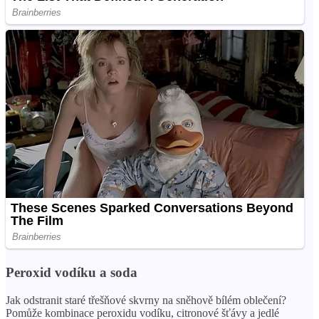
Peroxid vodíku a soda
Jak odstranit staré třešňové skvrny na sněhově bílém oblečení?
Pomůže kombinace peroxidu vodíku, citronové šťávy a jedlé