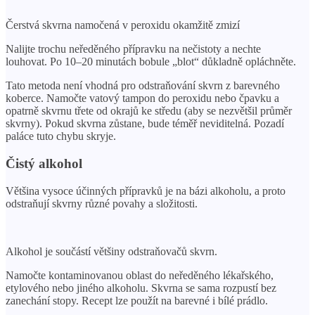
Čerstvá skvrna namočená v peroxidu okamžitě zmizí
Nalijte trochu neředěného přípravku na nečistoty a nechte
louhovat. Po 10–20 minutách bobule „blot“ důkladně opláchněte.
Tato metoda není vhodná pro odstraňování skvrn z barevného
koberce. Namočte vatový tampon do peroxidu nebo čpavku a
opatrně skvrnu třete od okrajů ke středu (aby se nezvětšil průměr
skvrny). Pokud skvrna zůstane, bude téměř neviditelná. Pozadí
paláce tuto chybu skryje.
Čistý alkohol
Většina vysoce účinných přípravků je na bázi alkoholu, a proto
odstraňují skvrny různé povahy a složitosti.
Alkohol je součástí většiny odstraňovačů skvrn.
Namočte kontaminovanou oblast do neředěného lékařského,
etylového nebo jiného alkoholu. Skvrna se sama rozpustí bez
zanechání stopy. Recept lze použít na barevné i bílé prádlo.