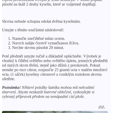
působí na tkáň 2 druhy kyselin, které se vzájemně doplňují.
Skvrna nebude schopna odolat dvěma kyselinám.
Umyjte s těmito součástmi následovně:
Namočte znečištěné místo octem.
Navrch nalijte čerstvě vymačkanou šťávu.
Nechte skvrnu působit 20 minut.
Poté předmět umyjte ručně a důkladně opláchněte. Výrobek je
vhodný k čištění světlého nebo světlého úpletu, jemných předmětů
od starých skvrn třešní, stejně jako džínů z perokreseb. Pokud
nemáte po ruce citron, rozpusťte 25 gramů octa v malém množství
octa. (1 sáček) kyseliny citronové a vzniklým roztokem skvrnu
ošetřete.
Poznámka
! Některé položky šatníku mohou mít nekvalitní
zbarvení. Abyste nezkazili barevné oblečení, vyzkoušejte si
vybraný přípravek předem na nenápadné cizí ploše
.