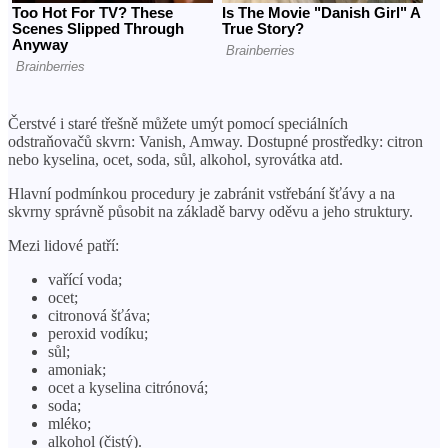
Čerstvé i staré třešně můžete umýt pomocí speciálních
odstraňovačů skvrn: Vanish, Amway. Dostupné prostředky: citron
nebo kyselina, ocet, soda, sůl, alkohol, syrovátka atd.
Hlavní podmínkou procedury je zabránit vstřebání šťávy a na
skvrny správně působit na základě barvy oděvu a jeho struktury.
Mezi lidové patří:
vařící voda;
ocet;
citronová šťáva;
peroxid vodíku;
sůl;
amoniak;
ocet a kyselina citrónová;
soda;
mléko;
alkohol (čistý).