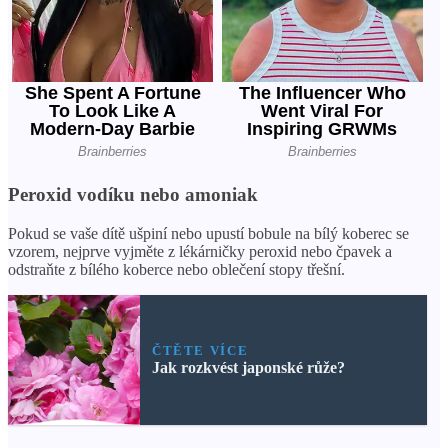
Peroxid vodíku nebo amoniak
Pokud se vaše dítě ušpiní nebo upustí bobule na bílý koberec se
vzorem, nejprve vyjměte z lékárničky peroxid nebo čpavek a
odstraňte z bílého koberce nebo oblečení stopy třešní.
ČTĚTE VÍCE
Jak rozkvést japonské růže?