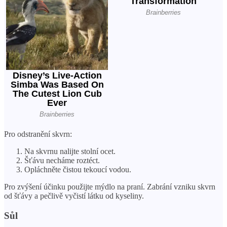
Pro odstranění skvrn:
Na skvrnu nalijte stolní ocet.
Šťávu necháme roztéct.
Opláchněte čistou tekoucí vodou.
Pro zvýšení účinku použijte mýdlo na praní. Zabrání vzniku skvrn
od šťávy a pečlivě vyčistí látku od kyseliny.
Sůl