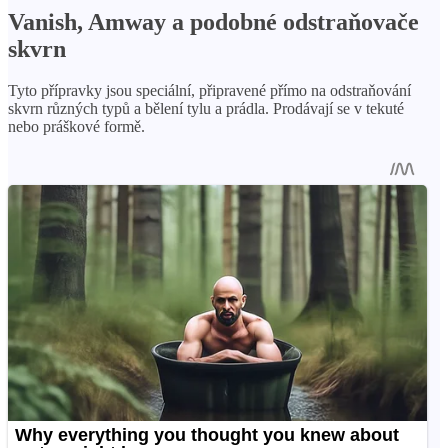
Vanish, Amway a podobné odstraňovače
skvrn
Tyto přípravky jsou speciální, připravené přímo na odstraňování
skvrn různých typů a bělení tylu a prádla. Prodávají se v tekuté
nebo práškové formě.