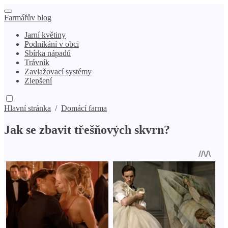
Farmářův blog
Jarní květiny
Podnikání v obci
Sbírka nápadů
Trávník
Zavlažovací systémy
Zlepšení
Hlavní stránka
/
Domácí farma
Jak se zbavit třešňových skvrn?