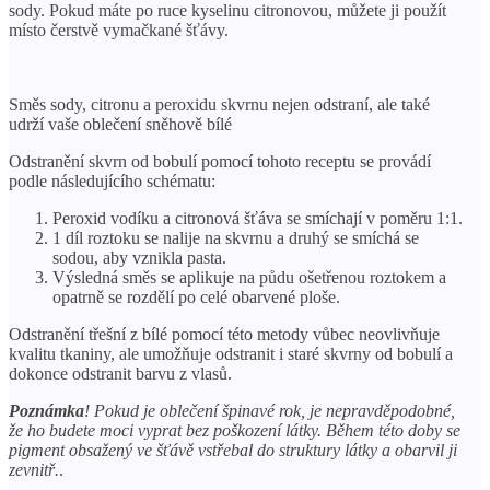
sody. Pokud máte po ruce kyselinu citronovou, můžete ji použít
místo čerstvě vymačkané šťávy.
Směs sody, citronu a peroxidu skvrnu nejen odstraní, ale také
udrží vaše oblečení sněhově bílé
Odstranění skvrn od bobulí pomocí tohoto receptu se provádí
podle následujícího schématu:
Peroxid vodíku a citronová šťáva se smíchají v poměru 1:1.
1 díl roztoku se nalije na skvrnu a druhý se smíchá se
sodou, aby vznikla pasta.
Výsledná směs se aplikuje na půdu ošetřenou roztokem a
opatrně se rozdělí po celé obarvené ploše.
Odstranění třešní z bílé pomocí této metody vůbec neovlivňuje
kvalitu tkaniny, ale umožňuje odstranit i staré skvrny od bobulí a
dokonce odstranit barvu z vlasů.
Poznámka
! Pokud je oblečení špinavé rok, je nepravděpodobné,
že ho budete moci vyprat bez poškození látky. Během této doby se
pigment obsažený ve šťávě vstřebal do struktury látky a obarvil ji
zevnitř.
.