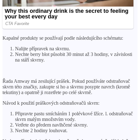
Kapalné produkty se používají podle následujícího schématu:
Nalijte přípravek na skvrnu.
Nechte berry blot působit 30 minut až 3 hodiny, v závislosti
na stáří skvrny.
Řada Amway má zesilující prášek. Pokud používáte odstraňovač
skvrn této značky, zakupte si ho a skvrnu posypte navrch (kromě
tekutiny) a opatrně ji rozetřete po celé skvrně.
Návod k použití práškových odstraňovačů skvrn:
Připravte pastu smícháním 1 polévkové lžíce. l. odstraňovač
skvrn malým množstvím vody.
Vetřete do předem navlhčené skvrny.
Nechte 2 hodiny louhovat.