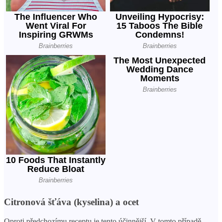
Citronová šťáva (kyselina) a ocet
Oproti předchozímu receptu je tento účinnější. V tomto případě