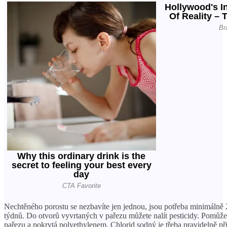
Nechtěného porostu se nezbavíte jen jednou, jsou potřeba minimálně 2
týdnů. Do otvorů vyvrtaných v pařezu můžete nalít pesticidy. Pomůže
pařezu a pokrytá polyethylenem. Chlorid sodný je třeba pravidelně př