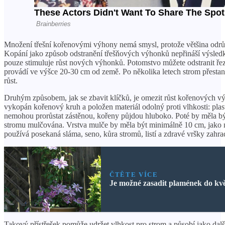
Množení třešní kořenovými výhony nemá smysl, protože většina odrů
Kopání jako způsob odstranění třešňových výhonků nepřináší výsledky
pouze stimuluje růst nových výhonků. Potomstvo můžete odstranit ř
provádí ve výšce 20-30 cm od země. Po několika letech strom přesta
růst.
Druhým způsobem, jak se zbavit klíčků, je omezit růst kořenových v
vykopán kořenový kruh a položen materiál odolný proti vlhkosti: pla
nemohou prorůstat zástěnou, kořeny půjdou hluboko. Poté by měla b
stromu mulčována. Vrstva mulče by měla být minimálně 10 cm, jako 
používá posekaná sláma, seno, kůra stromů, listí a zdravé vršky zahra
ČTĚTE VÍCE
Je možné zasadit plamének do kv
Takový přístřešek pomůže udržet vlhkost pro strom a působí jako další