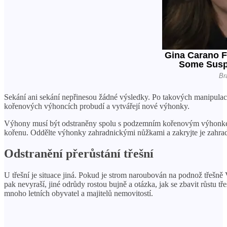
Sekání ani sekání nepřinesou žádné výsledky. Po takových manipulac
kořenových výhoncích probudí a vytvářejí nové výhonky.
Výhony musí být odstraněny spolu s podzemním kořenovým výhonke
kořenu. Oddělte výhonky zahradnickými nůžkami a zakryjte je zahra
Odstranění přerůstání třešní
U třešní je situace jiná. Pokud je strom naroubován na podnož třešně
pak nevyraší, jiné odrůdy rostou bujně a otázka, jak se zbavit růstu tř
mnoho letních obyvatel a majitelů nemovitostí.