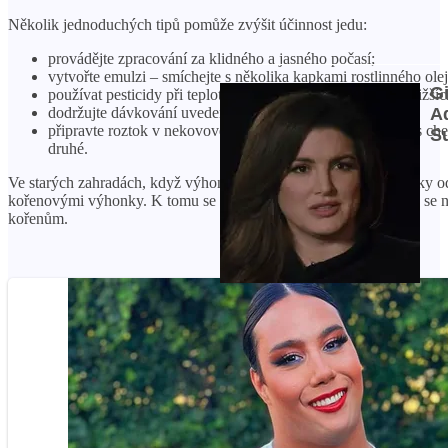
Několik jednoduchých tipů pomůže zvýšit účinnost jedu:
provádějte zpracování za klidného a jasného počasí;
vytvořte emulzi – smíchejte s několika kapkami rostlinného olej
používat pesticidy při teplotách ne vyšších než 25ºС a ne nižší
dodržujte dávkování uvedené v pokynech;
připravte roztok v nekovové nádobě, protože reakce kovu s che
druhé.
Ve starých zahradách, když výhonky převezmou oblast, jsou klíčky o
kořenovými výhonky. K tomu se půda shrabe od kořenů a nařeže se n
kořenům.