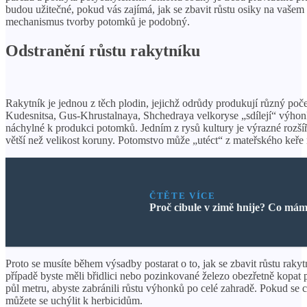
budou užitečné, pokud vás zajímá, jak se zbavit růstu osiky na vašem
mechanismus tvorby potomků je podobný.
Odstranění růstu rakytníku
Rakytník je jednou z těch plodin, jejichž odrůdy produkují různý po
Kudesnitsa, Gus-Khrustalnaya, Shchedraya velkoryse „sdílejí“ výhon
náchylné k produkci potomků. Jedním z rysů kultury je výrazné roz
větší než velikost koruny. Potomstvo může „utéct“ z mateřského keře 
ČTĚTE VÍCE
Proč cibule v zimě hnije? Co mám
Proto se musíte během výsadby postarat o to, jak se zbavit růstu raky
případě byste měli břidlici nebo pozinkované železo obezřetně kopat
půl metru, abyste zabránili růstu výhonků po celé zahradě. Pokud se c
můžete se uchýlit k herbicidům.