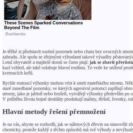
Je těžké si představit osobní pozemek nebo chatu bez ovocných strom
zahradu. Ale spolu se zřejmými výhodami takové výsadby pěstovaných 
Letní obyvatelé a majitelé domů se často ptají:
jak se zbavit přerůst
kazí vzhled, ale také oslabuje hlavní rostlinu. To vede ke snížení prod
kvetoucích keřů.
Rychle rostoucí výhonky mohou vést k smrti mateřského stromu. Někd
staré zanedbané pozemky, ve kterých agresivní potomci zaplňují obr
stromy, jako je jabloň nebo hrušeň, vytvářejí výhonky především po o
V průběhu života hojné destiláty produkují maliny, třešně, švestky, os
Hlavní metody řešení přemnožení
Je na vás, abyste se rozhodli, jak se náletových dřevin na stanovišti 
chemicky, protože každý z těchto způsobů má své výhody a nevýhod