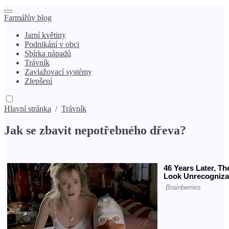
Farmářův blog
Jarní květiny
Podnikání v obci
Sbírka nápadů
Trávník
Zavlažovací systémy
Zlepšení
Hlavní stránka
/
Trávník
Jak se zbavit nepotřebného dřeva?