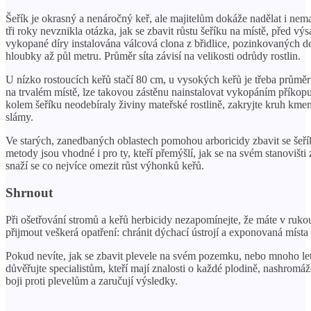
Šeřík je okrasný a nenáročný keř, ale majitelům dokáže nadělat i nem
tři roky nevznikla otázka, jak se zbavit růstu šeříku na místě, před v
vykopané díry instalována válcová clona z břidlice, pozinkovaných d
hloubky až půl metru. Průměr síta závisí na velikosti odrůdy rostlin.
U nízko rostoucích keřů stačí 80 cm, u vysokých keřů je třeba průměr z
na trvalém místě, lze takovou zástěnu nainstalovat vykopáním přík
kolem šeříku neodebíraly živiny mateřské rostlině, zakryjte kruh km
slámy.
Ve starých, zanedbaných oblastech pomohou arboricidy zbavit se šeří
metody jsou vhodné i pro ty, kteří přemýšlí, jak se na svém stanovišti
snaží se co nejvíce omezit růst výhonků keřů.
Shrnout
Při ošetřování stromů a keřů herbicidy nezapomínejte, že máte v rukou
přijmout veškerá opatření: chránit dýchací ústrojí a exponovaná místa 
Pokud nevíte, jak se zbavit plevele na svém pozemku, nebo mnoho le
důvěřujte specialistům, kteří mají znalosti o každé plodině, nashromáž
boji proti plevelům a zaručují výsledky.