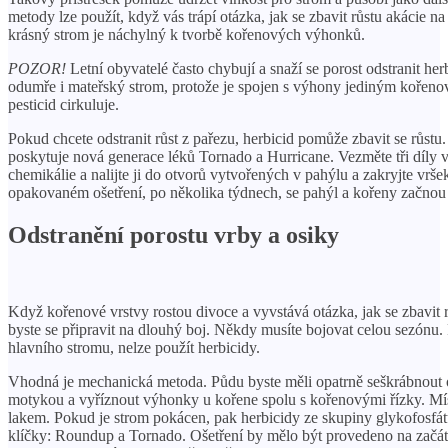
metody lze použít, když vás trápí otázka, jak se zbavit růstu akácie 
krásný strom je náchylný k tvorbě kořenových výhonků.
POZOR!
Letní obyvatelé často chybují a snaží se porost odstranit he
odumře i mateřský strom, protože je spojen s výhony jediným kořen
pesticid cirkuluje.
Pokud chcete odstranit růst z pařezu, herbicid pomůže zbavit se růstu.
poskytuje nová generace léků Tornado a Hurricane. Vezměte tři díly v
chemikálie a nalijte ji do otvorů vytvořených v pahýlu a zakryjte vrš
opakovaném ošetření, po několika týdnech, se pahýl a kořeny začnou 
Odstranění porostu vrby a osiky
Když kořenové vrstvy rostou divoce a vyvstává otázka, jak se zbavit r
byste se připravit na dlouhý boj. Někdy musíte bojovat celou sezónu.
hlavního stromu, nelze použít herbicidy.
Vhodná je mechanická metoda. Půdu byste měli opatrně seškrábnout
motykou a vyříznout výhonky u kořene spolu s kořenovými řízky. Mís
lakem. Pokud je strom pokácen, pak herbicidy ze skupiny glykofosfá
klíčky: Roundup a Tornado. Ošetření by mělo být provedeno na začá