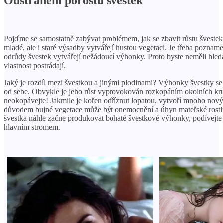
Odstranění porostu švestek
Pojďme se samostatně zabývat problémem, jak se zbavit růstu švestek 
mladé, ale i staré výsadby vytvářejí hustou vegetaci. Je třeba poznam
odrůdy švestek vytvářejí nežádoucí výhonky. Proto byste neměli hleda
vlastnost postrádají.
Jaký je rozdíl mezi švestkou a jinými plodinami? Výhonky švestky s
od sebe. Obvykle je jeho růst vyprovokován rozkopáním okolních k
neokopávejte! Jakmile je kořen odříznut lopatou, vytvoří mnoho n
důvodem bujné vegetace může být onemocnění a úhyn mateřské rostli
švestka náhle začne produkovat bohaté švestkové výhonky, podívejte 
hlavním stromem.