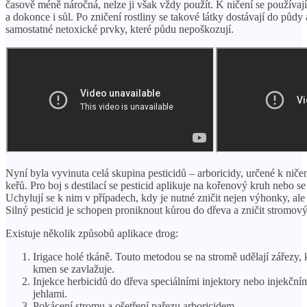
časově méně náročná, nelze ji však vždy použít. K ničení se používají
a dokonce i sůl. Po zničení rostliny se takové látky dostávají do půdy 
samostatné netoxické prvky, které půdu nepoškozují.
Nyní byla vyvinuta celá skupina pesticidů – arboricidy, určené k nič
keřů. Pro boj s destilací se pesticid aplikuje na kořenový kruh nebo se 
Uchylují se k nim v případech, kdy je nutné zničit nejen výhonky, ale 
Silný pesticid je schopen proniknout kůrou do dřeva a zničit stromový
Existuje několik způsobů aplikace drog:
Irigace holé tkáně. Touto metodou se na stromě udělají zářezy, 
kmen se zavlažuje.
Injekce herbicidů do dřeva speciálními injektory nebo injekčním
jehlami.
Pokácení stromu a ošetření pařezu arboricidem.