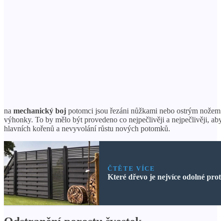
na
mechanický boj
potomci jsou řezáni nůžkami nebo ostrým nožem
výhonky. To by mělo být provedeno co nejpečlivěji a nejpečlivěji, a
hlavních kořenů a nevyvolání růstu nových potomků.
ČTĚTE VÍCE
Které dřevo je nejvíce odolné prot