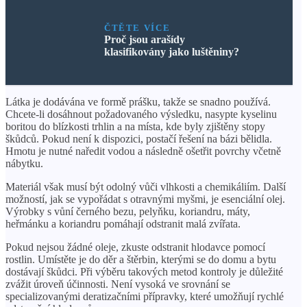
ČTĚTE VÍCE
Proč jsou arašídy
klasifikovány jako luštěniny?
Látka je dodávána ve formě prášku, takže se snadno používá.
Chcete-li dosáhnout požadovaného výsledku, nasypte kyselinu
boritou do blízkosti trhlin a na místa, kde byly zjištěny stopy
škůdců. Pokud není k dispozici, postačí řešení na bázi bělidla.
Hmotu je nutné naředit vodou a následně ošetřit povrchy včetně
nábytku.
Materiál však musí být odolný vůči vlhkosti a chemikáliím. Další
možností, jak se vypořádat s otravnými myšmi, je esenciální olej.
Výrobky s vůní černého bezu, pelyňku, koriandru, máty,
heřmánku a koriandru pomáhají odstranit malá zvířata.
Pokud nejsou žádné oleje, zkuste odstranit hlodavce pomocí
rostlin. Umístěte je do děr a štěrbin, kterými se do domu a bytu
dostávají škůdci. Při výběru takových metod kontroly je důležité
zvážit úroveň účinnosti. Není vysoká ve srovnání se
specializovanými deratizačními přípravky, které umožňují rychlé