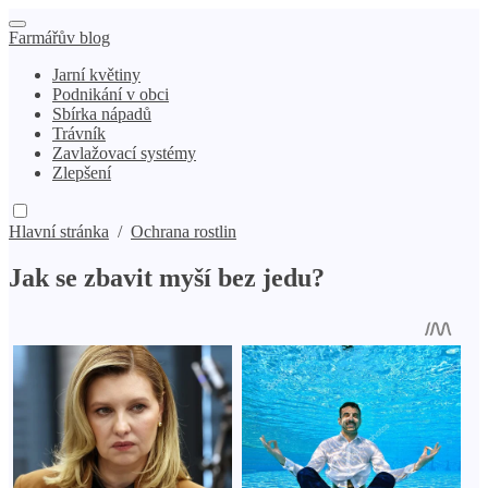
Farmářův blog
Jarní květiny
Podnikání v obci
Sbírka nápadů
Trávník
Zavlažovací systémy
Zlepšení
Hlavní stránka
/
Ochrana rostlin
Jak se zbavit myší bez jedu?