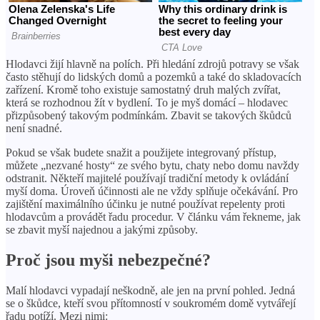
Hlodavci žijí hlavně na polích. Při hledání zdrojů potravy se však
často stěhují do lidských domů a pozemků a také do skladovacích
zařízení. Kromě toho existuje samostatný druh malých zvířat,
která se rozhodnou žít v bydlení. To je myš domácí – hlodavec
přizpůsobený takovým podmínkám. Zbavit se takových škůdců
není snadné.
Pokud se však budete snažit a použijete integrovaný přístup,
můžete „nezvané hosty“ ze svého bytu, chaty nebo domu navždy
odstranit. Někteří majitelé používají tradiční metody k ovládání
myší doma. Úroveň účinnosti ale ne vždy splňuje očekávání. Pro
zajištění maximálního účinku je nutné používat repelenty proti
hlodavcům a provádět řadu procedur. V článku vám řekneme, jak
se zbavit myší najednou a jakými způsoby.
Proč jsou myši nebezpečné?
Malí hlodavci vypadají neškodně, ale jen na první pohled. Jedná
se o škůdce, kteří svou přítomností v soukromém domě vytvářejí
řadu potíží. Mezi nimi: