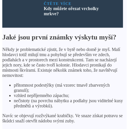
ČTĚTE VÍCE
Kdy můžete ořezat vrcholky
mrkve?
Jaké jsou první známky výskytu myší?
Někdy je problematické zjistit, že v bytě nebo domě je myš. Malí
hlodavci totiž milují tmu a pohybují se především ve zdech,
podlahách a v prostorech mezi konstrukcemi. Tam se nacházejí
jejich nory, kde se často tvoří kolonie. Hlodavci pronikají do
místnosti škvírami. Existuje několik známek toho, že navštěvují
nemovitost:
přítomnost podestýlky (má vzorec tmavě zbarvených
granulí);
vzhled nepříjemného zápachu;
nečistoty (na povrchu nábytku a podlahy jsou viditelné kusy
předmětů a výrobků).
Navíc se objevují rozžvýkané krabičky. Ve snaze získat potravu se
škůdci snaží otevřít nádobu svými zuby.