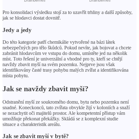
Pro konsolidaci výsledku stojí za to uzavřít trhliny a další způsoby,
jak se hlodavci dostat dovnitř.
Jedy a jedy
Do této kategorie patří chemikálie vytvořené na bázi látek
nebezpečných pro tělo škůdců. Pokud nevíte, jak bojovat a chcete
zabránit hlodavcům ve vstupu do domu, umístěte jed na několik
míst. Toto řešení je univerzální a vhodné pro ty, kteří se chtějí
navždy zbavit myší na svém pozemku. Nejprve jsou však
identifikovány časté trasy pohybu malých zvířat a identifikována
místa pobytu.
Jak se navždy zbavit myší?
Odstranění myší ze soukromého domu, bytu nebo pozemku není
snadné. Koneckonců, tato zvířata obvykle žijí v koloniích a snaží
se nezachytit oči majitelů prostor. Ale kompetentní přístup vám
umožňuje překonat překážky. Skládá se z komplexní studie
situace a charakteristik areálu.
Jak se zbavit myší v bytě?