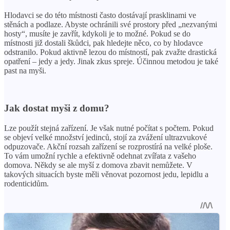
Hlodavci se do této místnosti často dostávají prasklinami ve
stěnách a podlaze. Abyste ochránili své prostory před „nezvanými
hosty“, musíte je zavřít, kdykoli je to možné. Pokud se do
místnosti již dostali škůdci, pak hledejte něco, co by hlodavce
odstranilo. Pokud aktivně lezou do místností, pak zvažte drastická
opatření – jedy a jedy. Jinak zkus spreje. Účinnou metodou je také
past na myši.
Jak dostat myši z domu?
Lze použít stejná zařízení. Je však nutné počítat s počtem. Pokud
se objeví velké množství jedinců, stojí za zvážení ultrazvukové
odpuzovače. Akční rozsah zařízení se rozprostírá na velké ploše.
To vám umožní rychle a efektivně odehnat zvířata z vašeho
domova. Někdy se ale myší z domova zbavit nemůžete. V
takových situacích byste měli věnovat pozornost jedu, lepidlu a
rodenticidům.