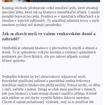
Katalog obchodu představuje velké množství jedů, které obsahují
speciální látku, která má na hlodavce mumifikační účinek. Lepidlo
pomáhá bojovat bez jedu. Prodává se v injekčních stříkačkách a je
obsažen v lepicích zařízeních. Ty umožňují odstranit krysy a myši
mnohem rychleji než domácí prostředky.
Jak se zbavit myší ve vašem venkovském domě a
zahradě?
Obtížnější je odstranit hlodavce z přechodných obydlí a oblastí u
domů. To je způsobeno velkým územím a existencí optimálních
podmínek pro život škůdců. Ale pro takové případy existují
účinné způsoby.
Nejlepším řešením by byl ultrazvukový odpuzovač myší.
Pravidelné používání zařízení a pravidelná změna frekvence
umožňuje malým hlodavcům přežít navždy. Pokud nevíte, co dělat
v dači, začněte s jedem. Droga se však musí používat v místech,
kde jsou hlodavci a kam nemají domácí mazlíčci přístup. Kromě
nich můžete ze své dachy vymýtit škůdce lidovou metodou.
Chcete-li zajistit požadovaný výsledek, stojí za to používat life