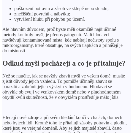
poškození potravin a zásob ve sklepě nebo skladu;
znečištění povrchů a nábytku;
vytváření hluku při pohybu po území.
Ale hlavním důvodem, proč byste měli okamžitě najít účinné
metody kontroly myší, je přenos patogenů. Malí hlodavci
navštěvují kontaminovaná místa, kde nabírají nečistoty spolu s
mikroorganismy, které obsahuje, na svých tlapkách a přinášejí je
do místnosti.
Odkud myši pocházejí a co je přitahuje?
Než se naučíte, jak se navždy zbavit myší ve vašem domě, musíte
zjistit důvody jejich vzhledu. To pomůže účinněji zbavit se
parazitů a zabránit jejich výskytu v budoucnu. Hlodavci se
obvykle objevují ve venkovském domě nebo v plnohodnotném
obydlí kvůli skutečnosti, že v obvyklém prostředí je málo jídla.
Hledají nové zdroje a při svém hledání končí v chatách, domech
nebo bytech lidí. Kromě toho je přitahují zásoby potravin a plodin,
které jsou ve veřejné doméně. Aby se jich majitelé zbavili, často