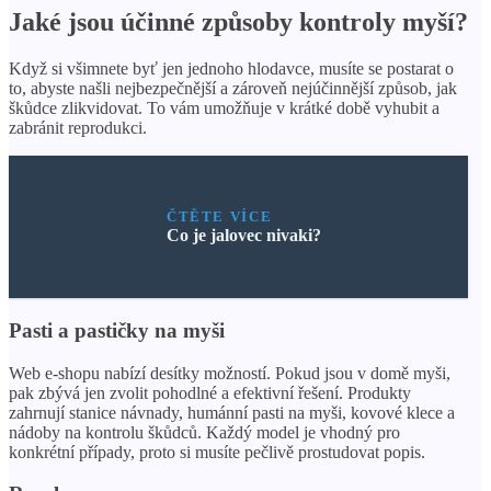
Jaké jsou účinné způsoby kontroly myší?
Když si všimnete byť jen jednoho hlodavce, musíte se postarat o
to, abyste našli nejbezpečnější a zároveň nejúčinnější způsob, jak
škůdce zlikvidovat. To vám umožňuje v krátké době vyhubit a
zabránit reprodukci.
ČTĚTE VÍCE
Co je jalovec nivaki?
Pasti a pastičky na myši
Web e-shopu nabízí desítky možností. Pokud jsou v domě myši,
pak zbývá jen zvolit pohodlné a efektivní řešení. Produkty
zahrnují stanice návnady, humánní pasti na myši, kovové klece a
nádoby na kontrolu škůdců. Každý model je vhodný pro
konkrétní případy, proto si musíte pečlivě prostudovat popis.