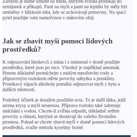
Zařízení je nutné umístit na místa, kterými zvířata pronikají do
zemljanek a příkopů. Pasti na myši a pasti na lepidlo by měly být
umístěny v blízkosti míst, kde se uchovávají potraviny. Na spací
pytel použijte vatu namočenou v mátovém oleji.
Jak se zbavit myší pomocí lidových
prostředků?
K odpuzování hlodavců z místa i z místností v domě použijte
prostředky, které jsou po ruce. Vhodný je například amoniak.
Hmotu důkladně promíchejte s malým množstvím vody a
připraveným roztokem otřete povrchy nábytku a praskliny.
Pronikavý zápach alkoholu pomáhá odpuzovat myši z bytu a
dalších místností.
Podobný účinek je dosažen použitím octa. To je další látka, jejíž
aroma krysy a myši nesnesou. Příprava roztoku také zahrnuje
smíchání s vodou. Chcete-li zvířata odpudit, důkladně setřete
povrchy a oblasti, kterými se dostávají do vašeho životního
prostoru. Pokud se chcete zbavit myší v domě pomocí lidových
prostředků, zvažte metodu kyseliny borité.