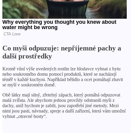
Co myši odpuzuje: nepříjemné pachy a
další prostředky
Kromě vůní výše uvedených rostlin lze hlodavce vyhnat z bytu
nebo soukromého domu pomocí produktů, které se nacházejí
téměř v každé kuchyni. Například bělidlo a ocet pomáhají zbavit
se myší v soukromém domě.
Obě látky mají silný, zřetelný zápach, který pomáhá odpuzovat
malá zvířata. Ale abychom jednou provždy odstranili myši z
dachy, aniž bychom je zabili, jsou zapotřebí jiné metody. Mezi
nimi jsou pasti, návnady, spreje a další zařízení, která vám umožní
vyhnat „otravné hosty“.