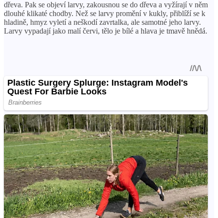
dřeva. Pak se objeví larvy, zakousnou se do dřeva a vyžírají v něm
dlouhé klikaté chodby. Než se larvy promění v kukly, přiblíží se k
hladině, hmyz vyletí a neškodí zavrtalka, ale samotné jeho larvy.
Larvy vypadají jako malí červi, tělo je bílé a hlava je tmavě hnědá.