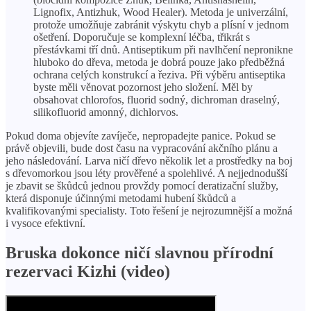
Lignofix, Antizhuk, Wood Healer). Metoda je univerzální,
protože umožňuje zabránit výskytu chyb a plísní v jednom
ošetření. Doporučuje se komplexní léčba, třikrát s
přestávkami tří dnů. Antiseptikum při navlhčení nepronikne
hluboko do dřeva, metoda je dobrá pouze jako předběžná
ochrana celých konstrukcí a řeziva. Při výběru antiseptika
byste měli věnovat pozornost jeho složení. Měl by
obsahovat chlorofos, fluorid sodný, dichroman draselný,
silikofluorid amonný, dichlorvos.
Pokud doma objevíte zavíječe, nepropadejte panice. Pokud se
právě objevili, bude dost času na vypracování akčního plánu a
jeho následování. Larva ničí dřevo několik let a prostředky na boj
s dřevomorkou jsou léty prověřené a spolehlivé. A nejjednodušší
je zbavit se škůdců jednou provždy pomocí deratizační služby,
která disponuje účinnými metodami hubení škůdců a
kvalifikovanými specialisty. Toto řešení je nejrozumnější a možná
i vysoce efektivní.
Bruska dokonce ničí slavnou přírodní
rezervaci Kizhi (video)