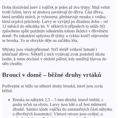
Doba dozrávání larev z vajíček je jeden až dva týdny. Mají velmi
tvrdé čelisti, larvy se doslova zavrtávají do dřeva. Část dřeva,
která nestihla strávit, je vyhozena, představuje mouku z vrtáku,
která ucpává průchody. Larvy se vyvíjejí po dlouhou dobu – od
12 měsíců do několika let. V některých případech to může být
způsobeno spíše pozdním odhalením tohoto škůdce v dřevěném
domě. Po zakuklení uplynou tři týdny a cyklus končí objevením
se brouka. To se obvykle děje na začátku léta.
Mlýnky jsou všudypřítomné. Ničí téměř veškeré listnaté i
jehličnaté dřevo. Někteří z nich vydávají zvuk podobný tikotu
hodin, k tomu dochází v období páření, kdy narážejí hlavou do
stěn chodby.
Brouci v domě – běžné druhy vrtáků
Podívejme se blíže na některé druhy brouků, které jsou zcela
běžné.
Bruska na nábytek 2,5 – 5 mm dlouhá, tmavě hnědá, s
pruhy teček na elytru. Larvy jsou bílé a až šest milimetrů
dlouhé. Samice klade vajíčka do zatemněných částí nábytku
a dřevěných konstrukcí. Vletové otvory jsou oválné, o