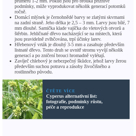
průměru 1-2 mm. Pokud jsou pro brouka příznivé
podmínky, může vyprodukovat několik generací potomků
ročně.
Domácí mlýnek je černohnědé barvy se zlatými skvrnami
na zadní straně. Jeho délka je 2,5 – 3 mm. Larvy jsou bílé, 7
mm dlouhé. Samička klade vajíčka do vletových otvorů a
štěrbin. Jehličnaté dřevo nacházející se na místech, která
jsou pravidelně zvlhčována, trpí účinky larev.
Hřebenový vrták je dlouhý 3-5 mm a zasahuje především
listnaté dřevo. Tento druh se uvnitř stromu vyvíjí několik
generací a po zničení brouci hromadně vylétají.
Zavíječ chlebový je nebezpečný škůdce, jehož larvy žerou
především suchou potravu a zásoby živočišného a
rostlinného původu.
ČTĚTE VÍCE
Cyperus alternativní list:
fotografie, podmínky růstu,
péče a reprodukce