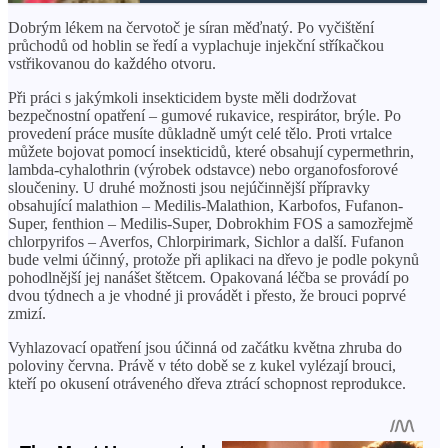
Dobrým lékem na červotoč je síran měďnatý. Po vyčištění
průchodů od hoblin se ředí a vyplachuje injekční stříkačkou
vstřikovanou do každého otvoru.
Při práci s jakýmkoli insekticidem byste měli dodržovat
bezpečnostní opatření – gumové rukavice, respirátor, brýle. Po
provedení práce musíte důkladně umýt celé tělo. Proti vrtalce
můžete bojovat pomocí insekticidů, které obsahují cypermethrin,
lambda-cyhalothrin (výrobek odstavce) nebo organofosforové
sloučeniny. U druhé možnosti jsou nejúčinnější přípravky
obsahující malathion – Medilis-Malathion, Karbofos, Fufanon-
Super, fenthion – Medilis-Super, Dobrokhim FOS a samozřejmě
chlorpyrifos – Averfos, Chlorpirimark, Sichlor a další. Fufanon
bude velmi účinný, protože při aplikaci na dřevo je podle pokynů
pohodlnější jej nanášet štětcem. Opakovaná léčba se provádí po
dvou týdnech a je vhodné ji provádět i přesto, že brouci poprvé
zmizí.
Vyhlazovací opatření jsou účinná od začátku května zhruba do
poloviny června. Právě v této době se z kukel vylézají brouci,
kteří po okusení otráveného dřeva ztrácí schopnost reprodukce.