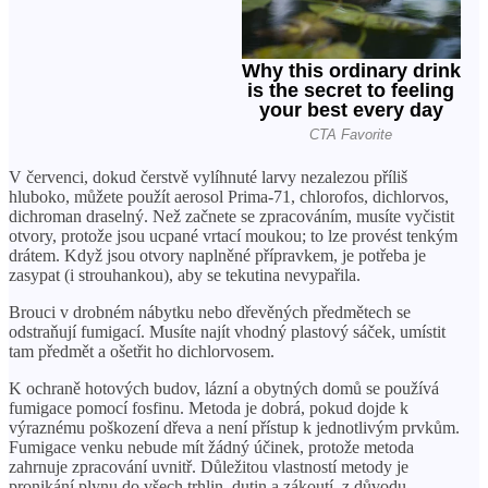
V červenci, dokud čerstvě vylíhnuté larvy nezalezou příliš
hluboko, můžete použít aerosol Prima-71, chlorofos, dichlorvos,
dichroman draselný. Než začnete se zpracováním, musíte vyčistit
otvory, protože jsou ucpané vrtací moukou; to lze provést tenkým
drátem. Když jsou otvory naplněné přípravkem, je potřeba je
zasypat (i strouhankou), aby se tekutina nevypařila.
Brouci v drobném nábytku nebo dřevěných předmětech se
odstraňují fumigací. Musíte najít vhodný plastový sáček, umístit
tam předmět a ošetřit ho dichlorvosem.
K ochraně hotových budov, lázní a obytných domů se používá
fumigace pomocí fosfinu. Metoda je dobrá, pokud dojde k
výraznému poškození dřeva a není přístup k jednotlivým prvkům.
Fumigace venku nebude mít žádný účinek, protože metoda
zahrnuje zpracování uvnitř. Důležitou vlastností metody je
pronikání plynu do všech trhlin, dutin a zákoutí, z důvodu