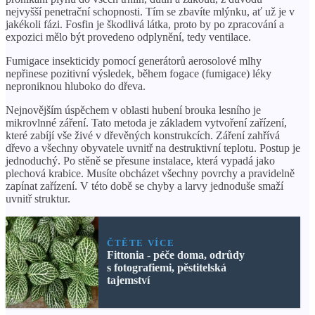
nejvyšší penetrační schopnosti. Tím se zbavíte mlýnku, ať už je v
jakékoli fázi. Fosfin je škodlivá látka, proto by po zpracování a
expozici mělo být provedeno odplynění, tedy ventilace.
Fumigace insekticidy pomocí generátorů aerosolové mlhy
nepřinese pozitivní výsledek, během fogace (fumigace) léky
neproniknou hluboko do dřeva.
Nejnovějším úspěchem v oblasti hubení brouka lesního je
mikrovlnné záření. Tato metoda je základem vytvoření zařízení,
které zabíjí vše živé v dřevěných konstrukcích. Záření zahřívá
dřevo a všechny obyvatele uvnitř na destruktivní teplotu. Postup je
jednoduchý. Po stěně se přesune instalace, která vypadá jako
plechová krabice. Musíte obcházet všechny povrchy a pravidelně
zapínat zařízení. V této době se chyby a larvy jednoduše smaží
uvnitř struktur.
ČTĚTE VÍCE
Fittonia - péče doma, odrůdy
s fotografiemi, pěstitelská
tajemství