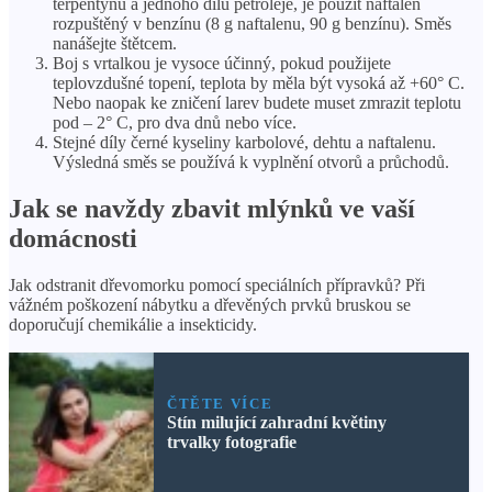
terpentýnu a jednoho dílu petroleje, je použít naftalen
rozpuštěný v benzínu (8 g naftalenu, 90 g benzínu). Směs
nanášejte štětcem.
Boj s vrtalkou je vysoce účinný, pokud použijete
teplovzdušné topení, teplota by měla být vysoká až +60° C.
Nebo naopak ke zničení larev budete muset zmrazit teplotu
pod – 2° C, pro dva dnů nebo více.
Stejné díly černé kyseliny karbolové, dehtu a naftalenu.
Výsledná směs se používá k vyplnění otvorů a průchodů.
Jak se navždy zbavit mlýnků ve vaší
domácnosti
Jak odstranit dřevomorku pomocí speciálních přípravků? Při
vážném poškození nábytku a dřevěných prvků bruskou se
doporučují chemikálie a insekticidy.
ČTĚTE VÍCE
Stín milující zahradní květiny
trvalky fotografie