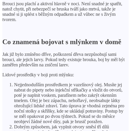
Brouci jsou plachí a aktivní hlavně v noci. Není snadné je spatřit,
natož chytit, při nebezpečí se bruska tváří jako mrtvá, takže je
snadné si ji splést s běžným odpadkem a už vůbec ne s živým
tvorem.
Co znamená bojovat s mlýnkem v domě
Jak již bylo zmíněno dříve, poškození dřeva nezpůsobují sami
brouci, ale jejich larvy. Pokud tedy existuje brouka, boj by měl být
zaměřen především na zničení larev.
Lidové prostředky v boji proti mlýnku:
Nejjednodušším prostředkem je vazelínový olej. Musíte jej
nabrat do pipety nebo injekční stříkačky a vložit do otvorů,
poté je naplnit voskem, parafínem nebo zakrýt okenním
tmelem. Olej je bez zápachu, nehořlavý, neobsahuje látky
ohrožující lidské zdraví. Tato úprava je vhodná zejména pro
noční stolky a skříňky, kde se ukládají potraviny. Postup by
se měl opakovat po dvou týdnech. Pokud se do měsíce
neobjeví žádné nové díry, pak je brusič poražen.
Dobrým způsobem, jak vyplnit otvory směsí tří dílů