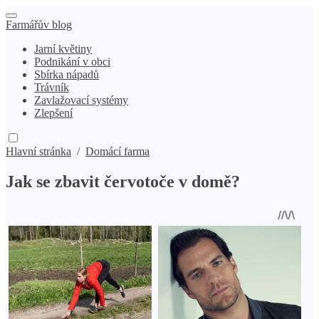
Farmářův blog
Jarní květiny
Podnikání v obci
Sbírka nápadů
Trávník
Zavlažovací systémy
Zlepšení
Hlavní stránka
/
Domácí farma
Jak se zbavit červotoče v domě?