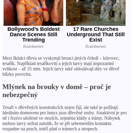
Mezi škůdci dřeva se vyskytují brouci jiných čeledí – kůrovec,
tesařík. Například tesaříkovití a jejich larvy mají impozantní
velikost – až 35 mm. Jejich larvy také ohlodávají díry ve dřevě
blízko povrchu.
Mlýnek na brouky v domě – proč je
nebezpečný
Tesaři v dřevěných konstrukcích nejen žijí, ale také je požírají.
Ideálním domovem pro hmyz jsou dřevěné sruby. Atraktivní je pro
ně i řezivo uložené ve stozích, zejména klády a trámy. Nábytek
mohou larvy sežrat natolik, že se při sebemenším kontaktu
rozpadne na prach, totéž platí o trámech a stropech.