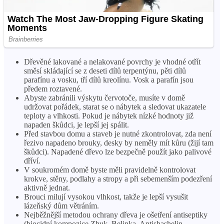
Dřevěné lakované a nelakované povrchy je vhodné otřít
směsí skládající se z deseti dílů terpentýnu, pěti dílů
parafínu a vosku, tří dílů kreolínu. Vosk a parafín jsou
předem roztavené.
Abyste zabránili výskytu červotoče, musíte v domě
udržovat pořádek, starat se o nábytek a sledovat ukazatele
teploty a vlhkosti. Pokud je nábytek nízké hodnoty již
napaden škůdci, je lepší jej spálit.
Před stavbou domu a staveb je nutné zkontrolovat, zda není
řezivo napadeno brouky, desky by neměly mít kůru (žijí tam
škůdci). Napadené dřevo lze bezpečně použít jako palivové
dříví.
V soukromém domě byste měli pravidelně kontrolovat
krokve, stěny, podlahy a stropy a při sebemenším podezření
aktivně jednat.
Brouci milují vysokou vlhkost, takže je lepší vysušit
lázeňský dům větráním.
Nejběžnější metodou ochrany dřeva je ošetření antiseptiky
(biocidní kompozice Zhuk, Belinka, Antishashelin,