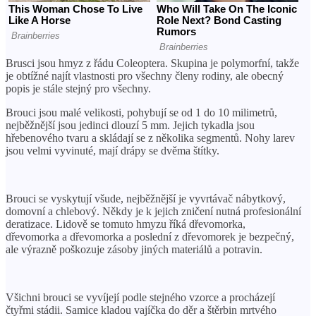
Brusci jsou hmyz z řádu Coleoptera. Skupina je polymorfní, takže
je obtížné najít vlastnosti pro všechny členy rodiny, ale obecný
popis je stále stejný pro všechny.
Brouci jsou malé velikosti, pohybují se od 1 do 10 milimetrů,
nejběžnější jsou jedinci dlouzí 5 mm. Jejich tykadla jsou
hřebenového tvaru a skládají se z několika segmentů. Nohy larev
jsou velmi vyvinuté, mají drápy se dvěma štítky.
Brouci se vyskytují všude, nejběžnější je vyvrtávač nábytkový,
domovní a chlebový. Někdy je k jejich zničení nutná profesionální
deratizace. Lidově se tomuto hmyzu říká dřevomorka,
dřevomorka a dřevomorka a poslední z dřevomorek je bezpečný,
ale výrazně poškozuje zásoby jiných materiálů a potravin.
Všichni brouci se vyvíjejí podle stejného vzorce a procházejí
čtyřmi stádii. Samice kladou vajíčka do děr a štěrbin mrtvého