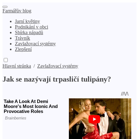
Farmářův blog
Jarní květiny
Podnikání v obci
Sbírka nápadů
Trávník
Zavlažovací systémy
Zlepšení
Hlavní stránka
/
Zavlažovací systémy
Jak se nazývají trpasličí tulipány?