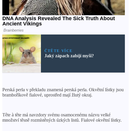
ČTĚTE VÍCE
Jaký zápach zabíjí myši?
Perská perla v překladu znamená perská perla. Okvětní lístky jsou
bramboříkově fialové, uprostřed mají žlutý okraj.
Tête à tête má navzdory svému osamocenému názvu velké
množství těsně rozmístěných úzkých listů. Fialové okvětní lístky.