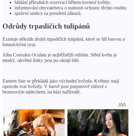
hlídání přírodních rezervací během kvetení květin;
informování obyvatelstva o nutnosti ochrany těchto rostlin;
správní sankce za porušení zákazů.
Odrůdy trpasličích tulipánů
Existuje několik druhů trpasličích tulipánů, které se liší barvou a
botanickými rysy.
Alba Coerulea Oculata je nejběžnější odrůda. Střed květu je
modrý, okvětní lístky jsou po okraji bílé.
Eastern Star se překládá jako východní hvězda. Květiny mají
opravdu tvar hvězdy. V barvě jsou purpurově růžové s
bronzovým nádechem, na bázi nažloutlé.