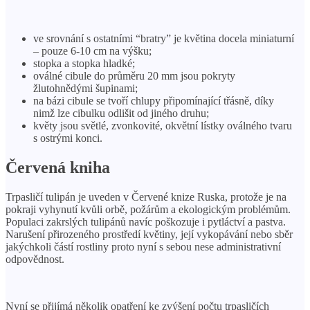
ve srovnání s ostatními “bratry” je květina docela miniaturní
– pouze 6-10 cm na výšku;
stopka a stopka hladké;
oválné cibule do průměru 20 mm jsou pokryty
žlutohnědými šupinami;
na bázi cibule se tvoří chlupy připomínající třásně, díky
nimž lze cibulku odlišit od jiného druhu;
květy jsou světlé, zvonkovité, okvětní lístky oválného tvaru
s ostrými konci.
Červená kniha
Trpasličí tulipán je uveden v Červené knize Ruska, protože je na
pokraji vyhynutí kvůli orbě, požárům a ekologickým problémům.
Populaci zakrslých tulipánů navíc poškozuje i pytláctví a pastva.
Narušení přirozeného prostředí květiny, její vykopávání nebo sběr
jakýchkoli částí rostliny proto nyní s sebou nese administrativní
odpovědnost.
Nyní se přijímá několik opatření ke zvýšení počtu trpasličích