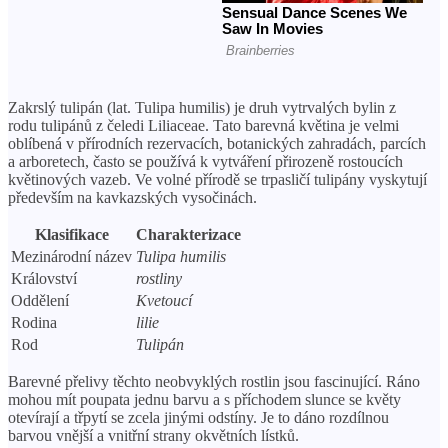
Zakrslý tulipán (lat. Tulipa humilis) je druh vytrvalých bylin z
rodu tulipánů z čeledi Liliaceae. Tato barevná květina je velmi
oblíbená v přírodních rezervacích, botanických zahradách, parcích
a arboretech, často se používá k vytváření přirozeně rostoucích
květinových vazeb. Ve volné přírodě se trpasličí tulipány vyskytují
především na kavkazských vysočinách.
Klasifikace
Charakterizace
Mezinárodní název
Tulipa humilis
Království
rostliny
Oddělení
Kvetoucí
Rodina
lilie
Rod
Tulipán
Barevné přelivy těchto neobvyklých rostlin jsou fascinující. Ráno
mohou mít poupata jednu barvu a s příchodem slunce se květy
otevírají a třpytí se zcela jinými odstíny. Je to dáno rozdílnou
barvou vnější a vnitřní strany okvětních lístků.