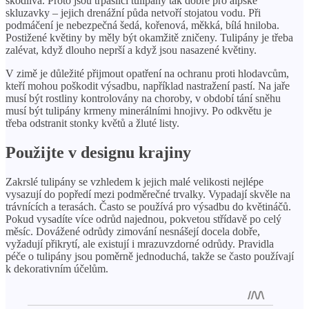
škodlivá. Proto jsou trpasličí tulipány tak dobré pro alpské
skluzavky – jejich drenážní půda netvoří stojatou vodu. Při
podmáčení je nebezpečná šedá, kořenová, měkká, bílá hniloba.
Postižené květiny by měly být okamžitě zničeny. Tulipány je třeba
zalévat, když dlouho neprší a když jsou nasazené květiny.
V zimě je důležité přijmout opatření na ochranu proti hlodavcům,
kteří mohou poškodit výsadbu, například nastražení pastí. Na jaře
musí být rostliny kontrolovány na choroby, v období tání sněhu
musí být tulipány krmeny minerálními hnojivy. Po odkvětu je
třeba odstranit stonky květů a žluté listy.
Použijte v designu krajiny
Zakrslé tulipány se vzhledem k jejich malé velikosti nejlépe
vysazují do popředí mezi podměrečné trvalky. Vypadají skvěle na
trávnících a terasách. Často se používá pro výsadbu do květináčů.
Pokud vysadíte více odrůd najednou, pokvetou střídavě po celý
měsíc. Dovážené odrůdy zimování nesnášejí docela dobře,
vyžadují přikrytí, ale existují i ​​mrazuvzdorné odrůdy. Pravidla
péče o tulipány jsou poměrně jednoduchá, takže se často používají
k dekorativním účelům.