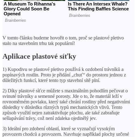
V tomto článku budeme hovořit o tom, proč se plastové pletivo
stalo na stavebním trhu tak populární!
Aplikace plastové síťky
1) Kupodivu se plastové pletivo používá k ozdobení trávníků a
popínavých rostlin. Proto je přidání „chuť“ do prostoru jednou z
důležitých funkcí, které tento typ stavební sítě plní.
2) Díky plastové síťce můžete s maximálním pohodlím pečovat o
svinuté trávníky a semenné porosty. Jde o to, že materiál leží v
rovnoměrném povlaku, který také chrání rostliny před negativními
důsledky v důsledku různých typů mechanických vlivů. Tento
způsob využití nejen zatraktivňuje plochu, ale také zabraňuje
sešlapávání trávy, což není zdaleka ojedinělý jev.
3) Ideální pro zdobení oblastí, které se vyznačují vysokým
provozem chodců a provozem. Navrhuje například plochy určené