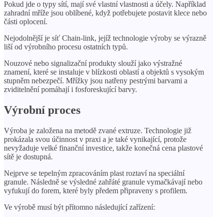
Pokud jde o typy sítí, mají své vlastní vlastnosti a účely. Například
zahradní mříže jsou oblíbené, když potřebujete postavit klece nebo
části oplocení.
Nejodolnější je síť Chain-link, jejíž technologie výroby se výrazně
liší od výrobního procesu ostatních typů.
Nouzové nebo signalizační produkty slouží jako výstražné
znamení, které se instaluje v blízkosti oblastí a objektů s vysokým
stupněm nebezpečí. Mřížky jsou natřeny pestrými barvami a
zviditelnění pomáhají i fosforeskující barvy.
Výrobní proces
Výroba je založena na metodě zvané extruze. Technologie již
prokázala svou účinnost v praxi a je také vynikající, protože
nevyžaduje velké finanční investice, takže konečná cena plastové
sítě je dostupná.
Nejprve se tepelným zpracováním plast roztaví na speciální
granule. Následně se výsledné zahřáté granule vymačkávají nebo
vyfukují do forem, které byly předem připraveny s profilem.
Ve výrobě musí být přítomno následující zařízení: