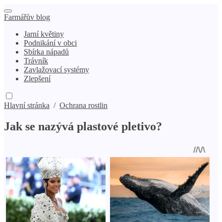
Farmářův blog
Jarní květiny
Podnikání v obci
Sbírka nápadů
Trávník
Zavlažovací systémy
Zlepšení
Hlavní stránka
/
Ochrana rostlin
Jak se nazývá plastové pletivo?