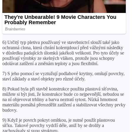
6) Určitý typ pletiva používaný ve stavebnictví slouží také jako
ochranná clona, ​​která chrání kolemjdoucí před vážnými následky
v důsledku padajících úlomků jakékoli velikosti. Pro tyto účely se
používají výrobky ze skelných vláken, protože jsou schopny
odolávat zatížení a změnám teploty a jsou flexibilní.
7) S jeho pomocí se vyztužují podlahové krytiny, omítají povrchy,
staví základy a staví objekty pro různé účely.
8) Pokud byla při stavbě konstrukce použita plastová síťovina,
můžete si být jisti, že konstrukce bude co nejpevnější, nebudou se
na ní objevovat trhliny a barva neztratí sytost. Nízká hmotnost
materiálu pomáhá přerozdělit zatížení a stabilizovat všechny prvky
budovy.
9) Když je povrch pokryt omítkou, je nutné použít plastovou
síťku. Takové povrchy vydrží déle, aniž by se drolily a
zachovávaly si svou strukturu.