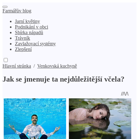
Farmářův blog
Jarní květiny
Podnikání v obci
Sbírka nápadů
Trávník
Zavlažovací systémy
Zlepšení
Hlavní stránka
/
Venkovská kuchyně
Jak se jmenuje ta nejdůležitější včela?