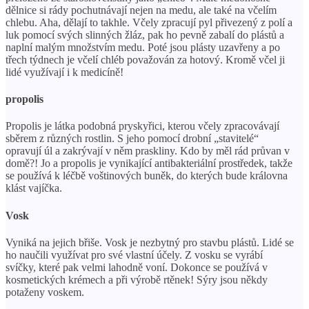
dělnice si rády pochutnávají nejen na medu, ale také na včelím
chlebu. Aha, dělají to takhle. Včely zpracují pyl přivezený z polí a
luk pomocí svých slinných žláz, pak ho pevně zabalí do plástů a
naplní malým množstvím medu. Poté jsou plásty uzavřeny a po
třech týdnech je včelí chléb považován za hotový. Kromě včel ji
lidé využívají i k medicíně!
propolis
Propolis je látka podobná pryskyřici, kterou včely zpracovávají
sběrem z různých rostlin. S jeho pomocí drobní „stavitelé“
opravují úl a zakrývají v něm praskliny. Kdo by měl rád průvan v
domě?! Jo a propolis je vynikající antibakteriální prostředek, takže
se používá k léčbě voštinových buněk, do kterých bude královna
klást vajíčka.
Vosk
Vyniká na jejich břiše. Vosk je nezbytný pro stavbu plástů. Lidé se
ho naučili využívat pro své vlastní účely. Z vosku se vyrábí
svíčky, které pak velmi lahodně voní. Dokonce se používá v
kosmetických krémech a při výrobě rtěnek! Sýry jsou někdy
potaženy voskem.