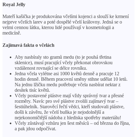
Royal Jelly
Mateří kašička je produkována včelími kojenci a slouží ke krmení
nejprve včelích larev a poté dospělé včelí královny. Jedná se o
velmi cennou látku, kterou lidé používají v kosmetologii a
medicíně.
Zajímavá fakta o včelách
Aby nasbíraly sto gramů medu (to je pouhá třetina
sklenice), musí pracující včely překonat obrovskou
vzdálenost rovnající se délce rovníku.
Jedna včela vylétne asi 1000 květů denně a pracuje 12
hodin denně. Během pracovní směny stihne udělat 10 letů.
Na jednu lžičku medu potřebuje včela nasbírat nektar z
desítek tisíc květů.
Včely postavené plástve mají vždy správný tvar a přesné
rozměry. Navíc pro své plástve zvolili zajímavý tvar –
šestiúhelník. Starověcí řečtí vědci, kteří studovali plástve,
došli k závěru, že včelí buňka je nejodolnější a
nejekonomičtější nádoba z hlediska spotřeby materiálu!
Včely zůstávají vzhůru jen šest měsíců – od března do října,
a pak jdou odpočívat.