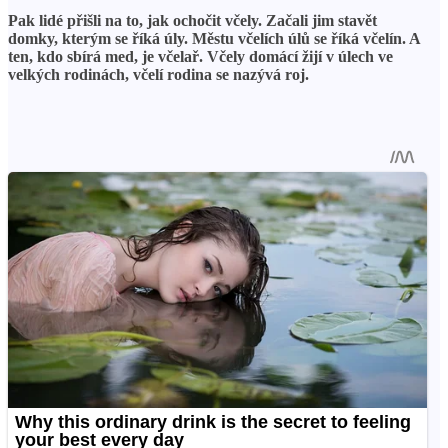
Pak lidé přišli na to, jak ochočit včely. Začali jim stavět
domky, kterým se říká úly. Městu včelích úlů se říká včelín. A
ten, kdo sbírá med, je včelař. Včely domácí žijí v úlech ve
velkých rodinách, včelí rodina se nazývá roj.