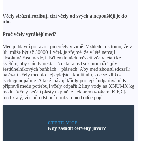
Včely strážní rozlišují cizí včely od svých a nepouštějí je do
úlu.
Proč včely vyrábějí med?
Med je hlavní potravou pro včely v zimě. Vzhledem k tomu, že v
úlu může být až 30000 1 včel, je zřejmé, že v létě nemají
absolutně času nazbyt. Během letních měsíců včely létají ke
květům, aby sbíraly nektar. Nektar a pyl se shromažďují v
šestiúhelníkových buňkách – plástech. Aby med zhoustl (dozrál),
nalévají včely med do nejteplejších koutů úlu, kde se vlhkost
rychleji odpařuje. A také mávají křídly pro lepší odpařování. K
přípravě medu potřebují včely odpařit 2 litry vody na XNUMX kg
medu. Včely pečetí plásty naplněné nektarem voskem. Když je
med zralý, včelaři odstraní rámky a med odčerpají.
ČTĚTE VÍCE
Kdy zasadit červený javor?