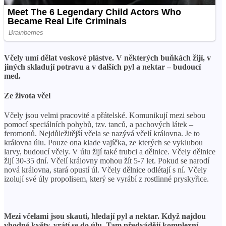
Včely umí dělat voskové plástve. V některých buňkách žijí, v
jiných skladují potravu a v dalších pyl a nektar – budoucí
med.
Ze života včel
Včely jsou velmi pracovité a přátelské. Komunikují mezi sebou
pomocí speciálních pohybů, tzv. tanců, a pachových látek –
feromonů. Nejdůležitější včela se nazývá včelí královna. Je to
královna úlu. Pouze ona klade vajíčka, ze kterých se vyklubou
larvy, budoucí včely. V úlu žijí také trubci a dělnice. Včely dělnice
žijí 30-35 dní. Včelí královny mohou žít 5-7 let. Pokud se narodí
nová královna, stará opustí úl. Včely dělnice odlétají s ní. Včely
izolují své úly propolisem, který se vyrábí z rostlinné pryskyřice.
Mezi včelami jsou skauti, hledají pyl a nektar. Když najdou
vhodné květy, vrátí se do úlu. Tam předvádějí komplexní