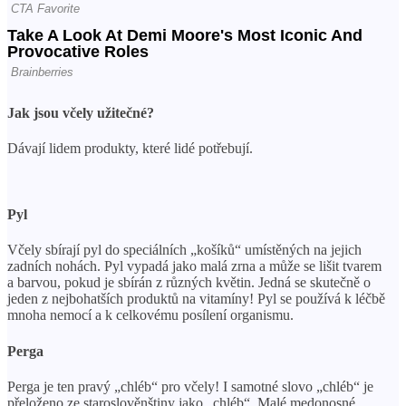
Jak jsou včely užitečné?
Dávají lidem produkty, které lidé potřebují.
Pyl
Včely sbírají pyl do speciálních „košíků“ umístěných na jejich
zadních nohách. Pyl vypadá jako malá zrna a může se lišit tvarem
a barvou, pokud je sbírán z různých květin. Jedná se skutečně o
jeden z nejbohatších produktů na vitamíny! Pyl se používá k léčbě
mnoha nemocí a k celkovému posílení organismu.
Perga
Perga je ten pravý „chléb“ pro včely! I samotné slovo „chléb“ je
přeloženo ze staroslověnštiny jako „chléb“. Malé medonosné