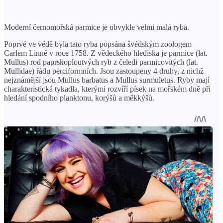
Moderní černomořská parmice je obvykle velmi malá ryba.
Poprvé ve vědě byla tato ryba popsána švédským zoologem
Carlem Linné v roce 1758. Z vědeckého hlediska je parmice (lat.
Mullus) rod paprskoploutvých ryb z čeledi parmicovitých (lat.
Mullidae) řádu perciformních. Jsou zastoupeny 4 druhy, z nichž
nejznámější jsou Mullus barbatus a Mullus surmuletus. Ryby mají
charakteristická tykadla, kterými rozvíří písek na mořském dně při
hledání spodního planktonu, korýšů a měkkýšů.