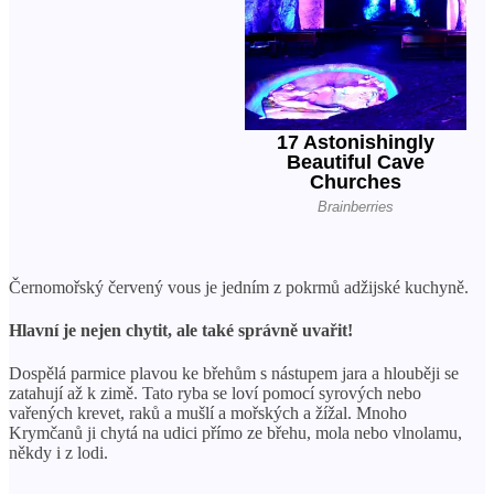
Černomořský červený vous je jedním z pokrmů adžijské kuchyně.
Hlavní je nejen chytit, ale také správně uvařit!
Dospělá parmice plavou ke břehům s nástupem jara a hlouběji se
zatahují až k zimě. Tato ryba se loví pomocí syrových nebo
vařených krevet, raků a mušlí a mořských a žížal. Mnoho
Krymčanů ji chytá na udici přímo ze břehu, mola nebo vlnolamu,
někdy i z lodi.