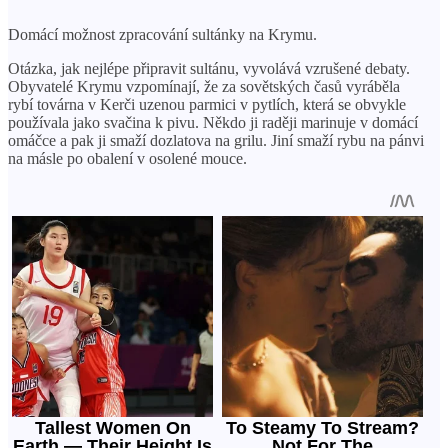
Domácí možnost zpracování sultánky na Krymu.
Otázka, jak nejlépe připravit sultánu, vyvolává vzrušené debaty.
Obyvatelé Krymu vzpomínají, že za sovětských časů vyráběla
rybí továrna v Kerči uzenou parmici v pytlích, která se obvykle
používala jako svačina k pivu. Někdo ji raději marinuje v domácí
omáčce a pak ji smaží dozlatova na grilu. Jiní smaží rybu na pánvi
na másle po obalení v osolené mouce.