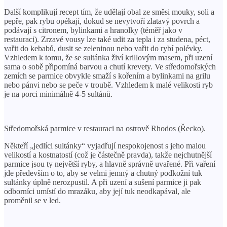
Další komplikují recept tím, že udělají obal ze směsi mouky, soli a
pepře, pak rybu opékají, dokud se nevytvoří zlatavý povrch a
podávají s citronem, bylinkami a hranolky (téměř jako v
restauraci). Zrzavé vousy lze také udit za tepla i za studena, péct,
vařit do kebabů, dusit se zeleninou nebo vařit do rybí polévky.
Vzhledem k tomu, že se sultánka živí krillovým masem, při uzení
sama o sobě připomíná barvou a chutí krevety. Ve středomořských
zemích se parmice obvykle smaží s kořením a bylinkami na grilu
nebo pánvi nebo se peče v troubě. Vzhledem k malé velikosti ryb
je na porci minimálně 4-5 sultánů.
Středomořská parmice v restauraci na ostrově Rhodos (Řecko).
Někteří „jedlíci sultánky“ vyjadřují nespokojenost s jeho malou
velikostí a kostnatostí (což je částečně pravda), takže nejchutnější
parmice jsou ty největší ryby, a hlavně správně uvařené. Při vaření
jde především o to, aby se velmi jemný a chutný podkožní tuk
sultánky úplně nerozpustil. A při uzení a sušení parmice ji pak
odborníci umístí do mrazáku, aby její tuk neodkapával, ale
proměnil se v led.