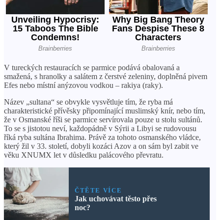
V tureckých restauracích se parmice podává obalovaná a
smažená, s hranolky a salátem z čerstvé zeleniny, doplněná pivem
Efes nebo místní anýzovou vodkou – rakiya (raky).
Název „sultana“ se obvykle vysvětluje tím, že ryba má
charakteristické přívěsky připomínající muslimský knír, nebo tím,
že v Osmanské říši se parmice servírovala pouze u stolu sultánů.
To se s jistotou neví, každopádně v Sýrii a Libyi se rudovousu
říká ryba sultána Ibrahima. Právě za tohoto osmanského vládce,
který žil v 33. století, dobyli kozáci Azov a on sám byl zabit ve
věku XNUMX let v důsledku palácového převratu.
ČTĚTE VÍCE
Jak uchovávat těsto přes
noc?