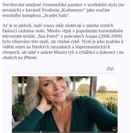
Servírování smažené černomořské parmice v sovětském stylu (na
novinách) v kavárně Feodosia „Kulturnoye“ jako součást
resortního komplexu „Scarlet Sails“.
Ať je to jakkoli, rudé vousy stále zůstávají v mnoha zemích
žádoucí ozdobou stolu. Mnoho vtipů v populárním komediálním
televizním seriálu „Sea Patrol“ o policistech Anapa (2008-2009)
bylo věnováno této malé, ale chutné rybě. Nyní je jeho podoba k
vidění nejen na římských mozaikách a impresionistických
obrazech, ale také v našem Muzeu ryb a rybářství a dokonce i na
obalech na iPhone.