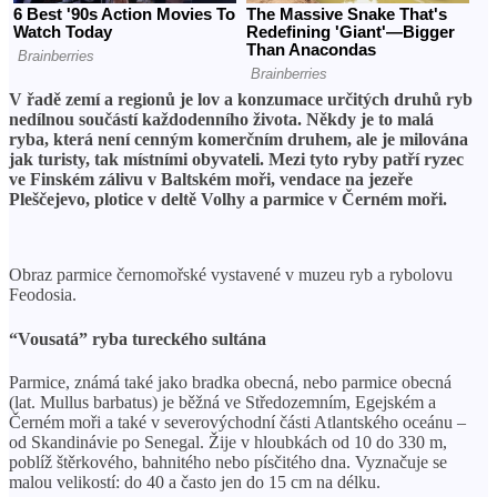
V řadě zemí a regionů je lov a konzumace určitých druhů ryb
nedílnou součástí každodenního života. Někdy je to malá
ryba, která není cenným komerčním druhem, ale je milována
jak turisty, tak místními obyvateli. Mezi tyto ryby patří ryzec
ve Finském zálivu v Baltském moři, vendace na jezeře
Pleščejevo, plotice v deltě Volhy a parmice v Černém moři.
Obraz parmice černomořské vystavené v muzeu ryb a rybolovu
Feodosia.
“Vousatá” ryba tureckého sultána
Parmice, známá také jako bradka obecná, nebo parmice obecná
(lat. Mullus barbatus) je běžná ve Středozemním, Egejském a
Černém moři a také v severovýchodní části Atlantského oceánu –
od Skandinávie po Senegal. Žije v hloubkách od 10 do 330 m,
poblíž štěrkového, bahnitého nebo písčitého dna. Vyznačuje se
malou velikostí: do 40 a často jen do 15 cm na délku.