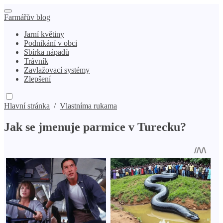
Farmářův blog
Jarní květiny
Podnikání v obci
Sbírka nápadů
Trávník
Zavlažovací systémy
Zlepšení
Hlavní stránka
/
Vlastníma rukama
Jak se jmenuje parmice v Turecku?