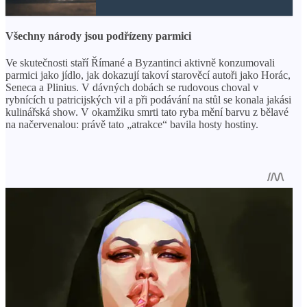
Všechny národy jsou podřízeny parmici
Ve skutečnosti staří Římané a Byzantinci aktivně konzumovali
parmici jako jídlo, jak dokazují takoví starověcí autoři jako Horác,
Seneca a Plinius. V dávných dobách se rudovous choval v
rybnících u patricijských vil a při podávání na stůl se konala jakási
kulinářská show. V okamžiku smrti tato ryba mění barvu z bělavé
na načervenalou: právě tato „atrakce“ bavila hosty hostiny.