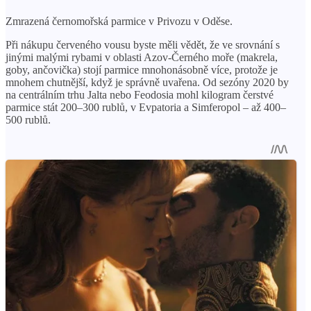
Zmrazená černomořská parmice v Privozu v Oděse.
Při nákupu červeného vousu byste měli vědět, že ve srovnání s
jinými malými rybami v oblasti Azov-Černého moře (makrela,
goby, ančovička) stojí parmice mnohonásobně více, protože je
mnohem chutnější, když je správně uvařena. Od sezóny 2020 by
na centrálním trhu Jalta nebo Feodosia mohl kilogram čerstvé
parmice stát 200–300 rublů, v Evpatoria a Simferopol – až 400–
500 rublů.