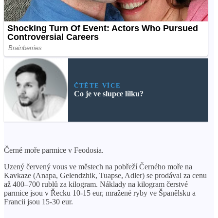
ČTĚTE VÍCE
Co je ve slupce lilku?
Černé moře parmice v Feodosia.
Uzený červený vous ve městech na pobřeží Černého moře na
Kavkaze (Anapa, Gelendzhik, Tuapse, Adler) se prodával za cenu
až 400–700 rublů za kilogram. Náklady na kilogram čerstvé
parmice jsou v Řecku 10-15 eur, mražené ryby ve Španělsku a
Francii jsou 15-30 eur.