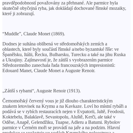
pravděpodobností považovány za přehnané. Ale parmice byla
skutečně obyčejná ryba, jak dokládají dochované římské mozaiky,
které ji zobrazují.
“Muddle”, Claude Monet (1869).
Dodnes je sultána oblíbená ve středomořských zemích a
oblastech, které byly součástí římské a/nebo byzantské říše: ve
Španělsku, Itálii, Řecku, Bulharsku, Turecku a také na jihu Ruska
a Ukrajiny. Zajímavostí je, že zátiší s vyobrazením parmice
Středozemního zanechala řada francouzských impresionistů:
Edouard Manet, Claude Monet a Auguste Renoir.
„Zátiší s rybami“, Auguste Renoir (1913).
Černomořský červený vous je již dlouho charakteristickým
znakem letovisek na Krymu a na Kavkaze. Loví ho místní rybáři a
podává se v rybích restauracích nejen v Evpatorii, Jaltě, Feodosii,
Koktebelu, Balaklavě, Sevastopolu, Aluště, Kerči, ale také v
Oděse, Anapě, Gelendžiku, Tuapse, Adleru a Batumi. Rybolov
parmice v Černém moři se provádí na jaře a na podzim. Hlavní
produkce se vyskytuje ve vodách Krymského poloostrova a