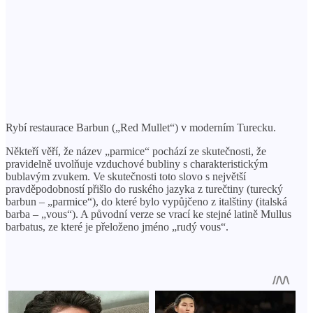
Rybí restaurace Barbun („Red Mullet“) v moderním Turecku.
Někteří věří, že název „parmice“ pochází ze skutečnosti, že
pravidelně uvolňuje vzduchové bubliny s charakteristickým
bublavým zvukem. Ve skutečnosti toto slovo s největší
pravděpodobností přišlo do ruského jazyka z turečtiny (turecký
barbun – „parmice“), do které bylo vypůjčeno z italštiny (italská
barba – „vous“). A původní verze se vrací ke stejné latině Mullus
barbatus, ze které je přeloženo jméno „rudý vous“.