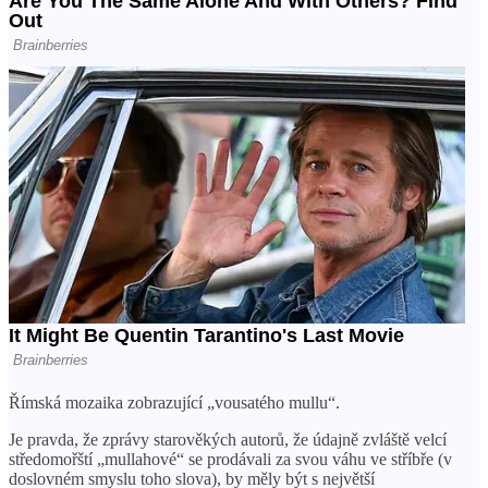
Římská mozaika zobrazující „vousatého mullu“.
Je pravda, že zprávy starověkých autorů, že údajně zvláště velcí
středomořští „mullahové“ se prodávali za svou váhu ve stříbře (v
doslovném smyslu toho slova), by měly být s největší