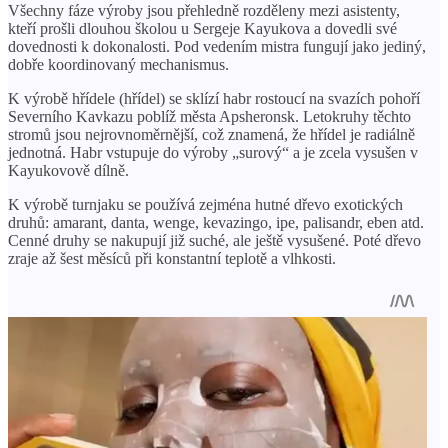
Všechny fáze výroby jsou přehledně rozděleny mezi asistenty,
kteří prošli dlouhou školou u Sergeje Kayukova a dovedli své
dovednosti k dokonalosti. Pod vedením mistra fungují jako jediný,
dobře koordinovaný mechanismus.
K výrobě hřídele (hřídel) se sklízí habr rostoucí na svazích pohoří
Severního Kavkazu poblíž města Apsheronsk. Letokruhy těchto
stromů jsou nejrovnoměrnější, což znamená, že hřídel je radiálně
jednotná. Habr vstupuje do výroby „surový“ a je zcela vysušen v
Kayukovově dílně.
K výrobě turnjaku se používá zejména hutné dřevo exotických
druhů: amarant, danta, wenge, kevazingo, ipe, palisandr, eben atd.
Cenné druhy se nakupují již suché, ale ještě vysušené. Poté dřevo
zraje až šest měsíců při konstantní teplotě a vlhkosti.