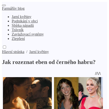
Farmářův blog
Jarní květiny
Podnikání v obci
Sbírka nápadů
Trávník
Zavlažovací systémy
Zlepšení
Hlavní stránka
/
Jarní květiny
Jak rozeznat eben od černého habru?