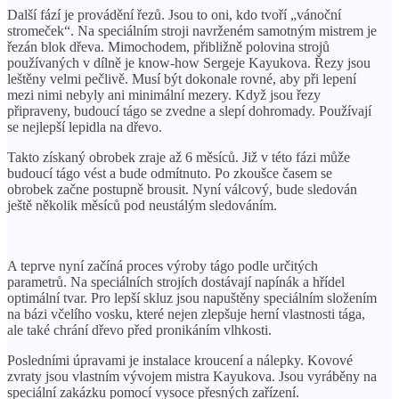
Další fází je provádění řezů. Jsou to oni, kdo tvoří „vánoční
stromeček“. Na speciálním stroji navrženém samotným mistrem je
řezán blok dřeva. Mimochodem, přibližně polovina strojů
používaných v dílně je know-how Sergeje Kayukova. Řezy jsou
leštěny velmi pečlivě. Musí být dokonale rovné, aby při lepení
mezi nimi nebyly ani minimální mezery. Když jsou řezy
připraveny, budoucí tágo se zvedne a slepí dohromady. Používají
se nejlepší lepidla na dřevo.
Takto získaný obrobek zraje až 6 měsíců. Již v této fázi může
budoucí tágo vést a bude odmítnuto. Po zkoušce časem se
obrobek začne postupně brousit. Nyní válcový, bude sledován
ještě několik měsíců pod neustálým sledováním.
A teprve nyní začíná proces výroby tágo podle určitých
parametrů. Na speciálních strojích dostávají napínák a hřídel
optimální tvar. Pro lepší skluz jsou napuštěny speciálním složením
na bázi včelího vosku, které nejen zlepšuje herní vlastnosti tága,
ale také chrání dřevo před pronikáním vlhkosti.
Posledními úpravami je instalace kroucení a nálepky. Kovové
zvraty jsou vlastním vývojem mistra Kayukova. Jsou vyráběny na
speciální zakázku pomocí vysoce přesných zařízení.