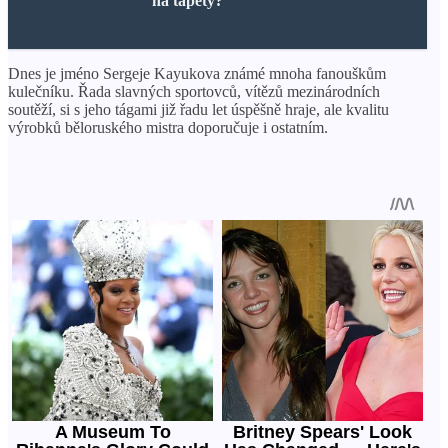
na tapety?
Dnes je jméno Sergeje Kayukova známé mnoha fanouškům
kulečníku. Řada slavných sportovců, vítězů mezinárodních
soutěží, si s jeho tágami již řadu let úspěšně hraje, ale kvalitu
výrobků běloruského mistra doporučuje i ostatním.