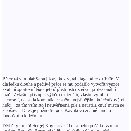
Běloruský truhlář Sergej Kayukov vyrábí tága od roku 1996. V
důsledku dlouhé a pečlivé práce se mu podařilo vytvořit vysoce
kvalitní sportovní tágo, jehož přednosti uznávali profesionální
hráči. Zvláštní přístup k výběru materiálů, vlastní výrobní
tajemství, neustálá komunikace s těmi nejsilnějšími kulečníkovými
hráči – za tím vším stojí neuvěřitelná píle a neustálá chuť mistra se
zlepšovat. Dnes je jméno Sergeje Kayukova známé mnoha
fanouškům kulečníku.
Dědičný truhlář Sergej Kayukov stál u samého počátku vzniku
továrny RuptuR. Rostoucí obliba kulečníkové hry vyvolala