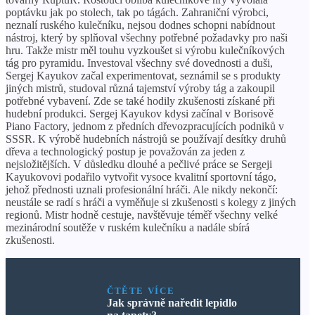
poptávku jak po stolech, tak po tágách. Zahraniční výrobci,
neznalí ruského kulečníku, nejsou dodnes schopni nabídnout
nástroj, který by splňoval všechny potřebné požadavky pro naši
hru. Takže mistr měl touhu vyzkoušet si výrobu kulečníkových
tág pro pyramidu. Investoval všechny své dovednosti a duši,
Sergej Kayukov začal experimentovat, seznámil se s produkty
jiných mistrů, studoval různá tajemství výroby tág a zakoupil
potřebné vybavení. Zde se také hodily zkušenosti získané při
hudební produkci. Sergej Kayukov kdysi začínal v Borisově
Piano Factory, jednom z předních dřevozpracujících podniků v
SSSR. K výrobě hudebních nástrojů se používají desítky druhů
dřeva a technologický postup je považován za jeden z
nejsložitějších. V důsledku dlouhé a pečlivé práce se Sergeji
Kayukovovi podařilo vytvořit vysoce kvalitní sportovní tágo,
jehož přednosti uznali profesionální hráči. Ale nikdy nekončí:
neustále se radí s hráči a vyměňuje si zkušenosti s kolegy z jiných
regionů. Mistr hodně cestuje, navštěvuje téměř všechny velké
mezinárodní soutěže v ruském kulečníku a nadále sbírá
zkušenosti.
ČTĚTE VÍCE
Jak správně naředit lepidlo