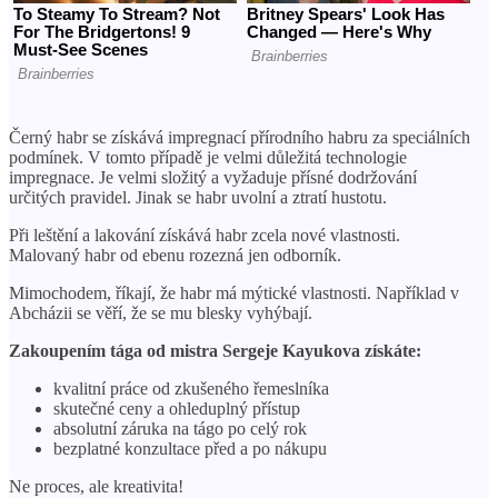
Černý habr se získává impregnací přírodního habru za speciálních
podmínek. V tomto případě je velmi důležitá technologie
impregnace. Je velmi složitý a vyžaduje přísné dodržování
určitých pravidel. Jinak se habr uvolní a ztratí hustotu.
Při leštění a lakování získává habr zcela nové vlastnosti.
Malovaný habr od ebenu rozezná jen odborník.
Mimochodem, říkají, že habr má mýtické vlastnosti. Například v
Abcházii se věří, že se mu blesky vyhýbají.
Zakoupením tága od mistra Sergeje Kayukova získáte:
kvalitní práce od zkušeného řemeslníka
skutečné ceny a ohleduplný přístup
absolutní záruka na tágo po celý rok
bezplatné konzultace před a po nákupu
Ne proces, ale kreativita!