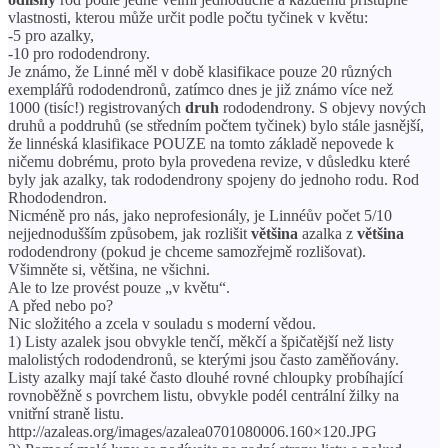
vlastnosti, kterou může určit podle počtu tyčinek v květu:
-5 pro azalky,
-10 pro rododendrony.
Je známo, že Linné měl v době klasifikace pouze 20 různých
exemplářů rododendronů, zatímco dnes je již známo více než
1000 (tisíc!) registrovaných
druh
rododendrony. S objevy nových
druhů a poddruhů (se středním počtem tyčinek) bylo stále jasnější,
že linnéská klasifikace POUZE na tomto základě nepovede k
ničemu dobrému, proto byla provedena revize, v důsledku které
byly jak azalky, tak rododendrony spojeny do jednoho rodu. Rod
Rhododendron.
Nicméně pro nás, jako neprofesionály, je Linnéův počet 5/10
nejjednodušším způsobem, jak rozlišit
většina
azalka z
většina
rododendrony (pokud je chceme samozřejmě rozlišovat).
Všimněte si, většina, ne všichni.
Ale to lze provést pouze „v květu“.
A před nebo po?
Nic složitého a zcela v souladu s moderní vědou.
1) Listy azalek jsou obvykle tenčí, měkčí a špičatější než listy
malolistých rododendronů, se kterými jsou často zaměňovány.
Listy azalky mají také často dlouhé rovné chloupky probíhající
rovnoběžně s povrchem listu, obvykle podél centrální žilky na
vnitřní straně listu.
http://azaleas.org/images/azalea0701080006.160×120.JPG