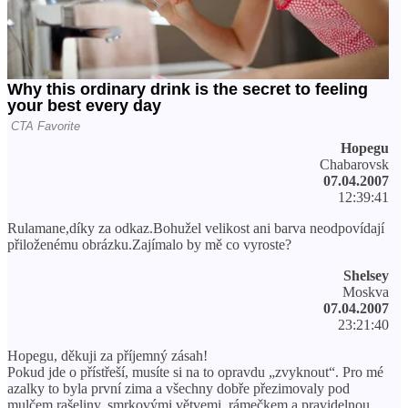
Hopegu
Chabarovsk
07.04.2007
12:39:41
Rulamane,díky za odkaz.Bohužel velikost ani barva neodpovídají
přiloženému obrázku.Zajímalo by mě co vyroste?
Shelsey
Moskva
07.04.2007
23:21:40
Hopegu, děkuji za příjemný zásah!
Pokud jde o přístřeší, musíte si na to opravdu „zvyknout“. Pro mé
azalky to byla první zima a všechny dobře přezimovaly pod
mulčem rašeliny, smrkovými větvemi, rámečkem a pravidelnou