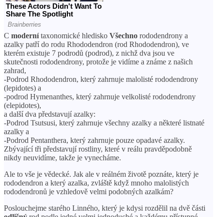
С
moderní
taxonomické hledisko
Všechno
rododendrony a
azalky patří do rodu Rhododendron (rod Rhododendron), ve
kterém existuje 7 podrodů (podrod), z nichž dva jsou ve
skutečnosti rododendrony, protože je vidíme a známe z našich
zahrad,
-Podrod Rhododendron, který zahrnuje malolisté rododendrony
(lepidotes) a
-podrod Hymenanthes, který zahrnuje velkolisté rododendrony
(elepidotes),
a další dva představují azalky:
-Podrod Tsutsusi, který zahrnuje všechny azalky a některé listnaté
azalky a
-Podrod Pentanthera, který zahrnuje pouze opadavé azalky.
Zbývající tři představují rostliny, které v reálu pravděpodobně
nikdy neuvidíme, takže je vynecháme.
Ale to vše je vědecké. Jak ale v reálném životě poznáte, který je
rododendron a který azalka, zvláště když mnoho malolistých
rododendronů je vzhledově velmi podobných azalkám?
Poslouchejme starého Linného, ​​který je kdysi rozdělil na dvě části
odlišný
rod podle jedné velmi jednoduché a každému přístupné