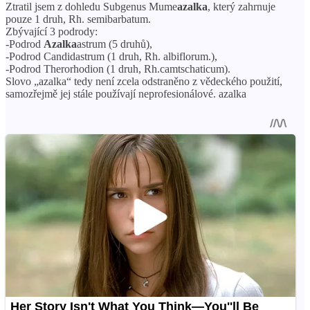
Ztratil jsem z dohledu Subgenus Mume
azalka
, který zahrnuje
pouze 1 druh, Rh. semibarbatum.
Zbývající 3 podrody:
-Podrod
Azalka
astrum (5 druhů),
-Podrod Candidastrum (1 druh, Rh. albiflorum.),
-Podrod Therorhodion (1 druh, Rh.camtschaticum).
Slovo „azalka“ tedy není zcela odstraněno z vědeckého použití,
samozřejmě jej stále používají neprofesionálové. azalka