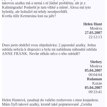
takovou azalku má a nemá s ní žádné problémy, ale je z
Kaliningradu! Podnebí je tam vlhké a mírné. Alexa má tyto
hybridy, ale bohužel mi tehdy neodpověděl.
Kvetla růže Kermesina loni na jaře?
Helen Hunt
Moskva
27.03.2007
22:12:13
Dnes jsem obdržel svou objednávku: 2 japonské azalky. Jedna
odrůda nebyla k dispozici a byla mi nabídnuta náhradní odrůda
ANNE FRANK. Nevíte někdo něco o této odrůdě?
Shelsey
Moskva
05.04.2007
00:04:04
Rulaman
Kazan
05.04.2007
09:33:41
Helen Huntová, zasahuji do vašeho rozhovoru s mou krajankou.
Mám čtyři takové azalky, kromě také pojmenované „Geisha