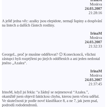
Moskva
24.03.2007
21:28:16
A ještě jedna věc: azalky jsou elepidote, nemají šupiny a dospívání
na listech a dalších částech rostliny.
IrinaM
Moskva
24.03.2007
21:32:33
GeorgeL, proč je musíme oddělovat? 🙂 Koneckonců, všichni
zástupci byli rozptýleni po jiných odděleních a ani jeden nedostal
jméno „Azalea“.
IrinaM
Moskva
24.03.2007
21:37:45
IrinoM, když jsi řekla: “a žádný se nejmenoval “Azalea.”,
okamžitě jsem objevil faktickou chybu, kterou jsem včera udělal.
Ve skutečnosti je podle nové klasifikace 8, a ne 7, jak jsem psal,
podrodů rododendronů.