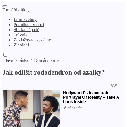
Farmářův blog
Jarní květiny
Podnikání v obci
Sbírka nápadů
Trávník
Zavlažovací systémy
Zlepšení
Hlavní stránka
/
Domácí farma
Jak odlišit rododendron od azalky?