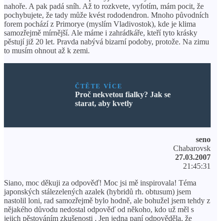
nahoře. A pak padá sníh. Až to rozkvete, vyfotím, mám pocit, že
pochybujete, že tady může kvést rododendron. Mnoho původních
forem pochází z Primorye (myslím Vladivostok), kde je klima
samozřejmě mírnější. Ale máme i zahrádkáře, kteří tyto krásky
pěstují již 20 let. Pravda nabývá bizarní podoby, protože. Na zimu
to musím ohnout až k zemi.
ČTĚTE VÍCE
Proč nekvetou fialky? Jak se
starat, aby kvetly
seno
Chabarovsk
27.03.2007
21:45:31
Siano, moc děkuji za odpověď! Moc jsi mě inspirovala! Téma
japonských stálezelených azalek (hybridů rh. obtusum) jsem
nastolil loni, rad samozřejmě bylo hodně, ale bohužel jsem tehdy z
nějakého důvodu nedostal odpověď od někoho, kdo už měl s
jejich pěstováním zkušenosti . Jen jedna paní odpověděla, že