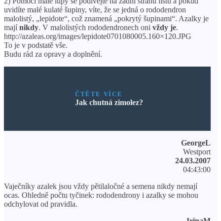
2) Pomocí malé lupy se podívejte na zadní stranu listu a pokud
uvidíte malé kulaté šupiny, víte, že se jedná o rododendron
malolistý, „lepidote“, což znamená „pokrytý šupinami“. Azalky je
mají
nikdy
. V malolistých rododendronech oni
vždy je
.
http://azaleas.org/images/lepidote0701080005.160×120.JPG
To je v podstatě vše.
Budu rád za opravy a doplnění.
ČTĚTE VÍCE
Jak chutná zimolez?
GeorgeL
Westport
24.03.2007
04:43:00
Vaječníky azalek jsou vždy pětilaločné a semena nikdy nemají
ocas. Ohledně počtu tyčinek: rododendrony i azalky se mohou
odchylovat od pravidla.
IrinaM