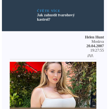
ČTĚTE VÍCE
Jak zahustit tvarohový
kastrol?
Helen Hunt
Moskva
20.04.2007
19:27:55