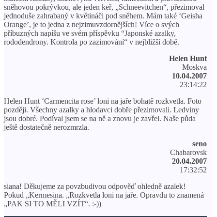
sněhovou pokrývkou, ale jeden keř, „Schneevitchen“, přezimoval
jednoduše zahrabaný v květináči pod sněhem. Mám také ‘Geisha
Orange’, je to jedna z nejzimuvzdornějších! Více o svých
příbuzných napíšu ve svém příspěvku “Japonské azalky,
rododendrony. Kontrola po zazimování“ v nejbližší době.
Helen Hunt
Moskva
10.04.2007
23:14:22
Helen Hunt ‘Carmencita rose’ loni na jaře bohatě rozkvetla. Foto
později. Všechny azalky a hlodavci dobře přezimovali. Ledviny
jsou dobré. Podíval jsem se na ně a znovu je zavřel. Naše půda
ještě dostatečně nerozmrzla.
seno
Chabarovsk
20.04.2007
17:32:52
siana! Děkujeme za povzbudivou odpověď ohledně azalek!
Pokud „Kermesina. „Rozkvetla loni na jaře. Opravdu to znamená
„PAK SI TO MĚLI VZÍT“. :-))