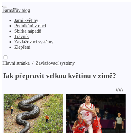
Farmářův blog
Jarní květiny
Podnikání v obci
Sbírka nápadů
Trávník
Zavlažovací systémy
Zlepšení
Hlavní stránka
/
Zavlažovací systémy
Jak přepravit velkou květinu v zimě?