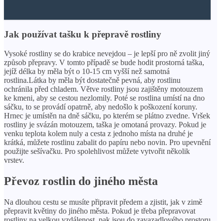
Jak používat tašku k přepravě rostliny
Vysoké rostliny se do krabice nevejdou – je lepší pro ně zvolit jiný
způsob přepravy. V tomto případě se bude hodit prostorná taška,
jejíž délka by měla být o 10-15 cm vyšší než samotná
rostlina.Látka by měla být dostatečně pevná, aby rostlinu
ochránila před chladem. Větve rostliny jsou zajištěny motouzem
ke kmeni, aby se cestou nezlomily. Poté se rostlina umístí na dno
sáčku, to se provádí opatrně, aby nedošlo k poškození koruny.
Hrnec je umístěn na dně sáčku, po kterém se plátno zvedne. Vršek
rostliny je svázán motouzem, taška je omotaná provazy. Pokud je
venku teplota kolem nuly a cesta z jednoho místa na druhé je
krátká, můžete rostlinu zabalit do papíru nebo novin. Pro upevnění
použijte sešívačku. Pro spolehlivost můžete vytvořit několik
vrstev.
Převoz rostlin do jiného města
Na dlouhou cestu se musíte připravit předem a zjistit, jak v zimě
přepravit květiny do jiného města. Pokud je třeba přepravovat
rostliny na velkou vzdálenost, pak jsou do zavazadlového prostoru