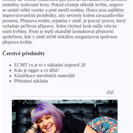
umístěny izolované boxy. Pokud existuje několik květin, nejprve
se umístí velké vzorky a poté menší rostliny. Hrnce jsou zajištěny
improvizovanými prostředky, aby nevisely kolem zavazadlového
prostoru. Přeprava rostlin, zejména v zimě, je pracný proces, který
vyžaduje pečlivou přípravu. Jeden chybný krok může vést ke
smrti květiny. Proto je lepší okamžitě kontaktovat přepravní
společnost, kde v zimě určitě dokážou zorganizovat správnou
přepravu květin.
Čerstvé předměty
ECMT co je to v nákladní dopravě 20
Kdo je rigger a co dělá?
Klasifikace stavebních materiálů
Přebalení nákladu