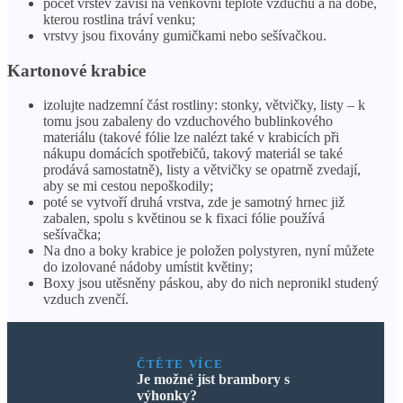
počet vrstev závisí na venkovní teplotě vzduchu a na době,
kterou rostlina tráví venku;
vrstvy jsou fixovány gumičkami nebo sešívačkou.
Kartonové krabice
izolujte nadzemní část rostliny: stonky, větvičky, listy – k
tomu jsou zabaleny do vzduchového bublinkového
materiálu (takové fólie lze nalézt také v krabicích při
nákupu domácích spotřebičů, takový materiál se také
prodává samostatně), listy a větvičky se opatrně zvedají,
aby se mi cestou nepoškodily;
poté se vytvoří druhá vrstva, zde je samotný hrnec již
zabalen, spolu s květinou se k fixaci fólie používá
sešívačka;
Na dno a boky krabice je položen polystyren, nyní můžete
do izolované nádoby umístit květiny;
Boxy jsou utěsněny páskou, aby do nich nepronikl studený
vzduch zvenčí.
ČTĚTE VÍCE
Je možné jíst brambory s
výhonky?