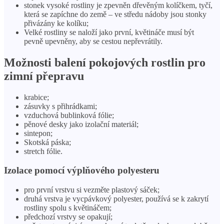
stonek vysoké rostliny je zpevněn dřevěným kolíčkem, tyčí,
která se zapíchne do země – ve středu nádoby jsou stonky
přivázány ke kolíku;
Velké rostliny se naloží jako první, květináče musí být
pevně upevněny, aby se cestou nepřevrátily.
Možnosti balení pokojových rostlin pro
zimní přepravu
krabice;
zásuvky s přihrádkami;
vzduchová bublinková fólie;
pěnové desky jako izolační materiál;
sintepon;
Skotská páska;
stretch fólie.
Izolace pomocí výplňového polyesteru
pro první vrstvu si vezměte plastový sáček;
druhá vrstva je vycpávkový polyester, používá se k zakrytí
rostliny spolu s květináčem;
předchozí vrstvy se opakují;