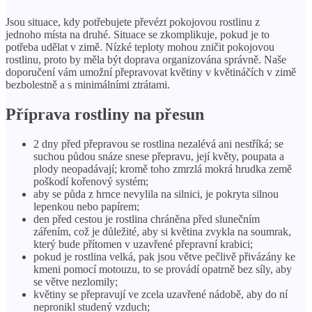
Jsou situace, kdy potřebujete převézt pokojovou rostlinu z
jednoho místa na druhé. Situace se zkomplikuje, pokud je to
potřeba udělat v zimě. Nízké teploty mohou zničit pokojovou
rostlinu, proto by měla být doprava organizována správně. Naše
doporučení vám umožní přepravovat květiny v květináčích v zimě
bezbolestně a s minimálními ztrátami.
Příprava rostliny na přesun
2 dny před přepravou se rostlina nezalévá ani nestříká; se
suchou půdou snáze snese přepravu, její květy, poupata a
plody neopadávají; kromě toho zmrzlá mokrá hrudka země
poškodí kořenový systém;
aby se půda z hrnce nevylila na silnici, je pokryta silnou
lepenkou nebo papírem;
den před cestou je rostlina chráněna před slunečním
zářením, což je důležité, aby si květina zvykla na soumrak,
který bude přítomen v uzavřené přepravní krabici;
pokud je rostlina velká, pak jsou větve pečlivě přivázány ke
kmeni pomocí motouzu, to se provádí opatrně bez síly, aby
se větve nezlomily;
květiny se přepravují ve zcela uzavřené nádobě, aby do ní
nepronikl studený vzduch;