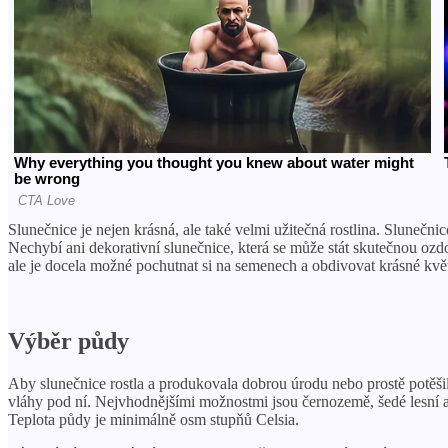
Slunečnice je nejen krásná, ale také velmi užitečná rostlina. Slunečn
Nechybí ani dekorativní slunečnice, která se může stát skutečnou o
ale je docela možné pochutnat si na semenech a obdivovat krásné květi
Výběr půdy
Aby slunečnice rostla a produkovala dobrou úrodu nebo prostě potěšila
vláhy pod ní. Nejvhodnějšími možnostmi jsou černozemě, šedé lesní a
Teplota půdy je minimálně osm stupňů Celsia.