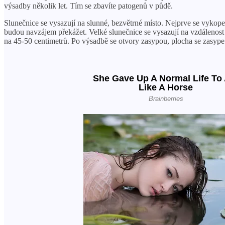
výsadby několik let. Tím se zbavíte patogenů v půdě.
Slunečnice se vysazují na slunné, bezvětrné místo. Nejprve se vykope d
budou navzájem překážet. Velké slunečnice se vysazují na vzdálenost 
na 45-50 centimetrů. Po výsadbě se otvory zasypou, plocha se zasype