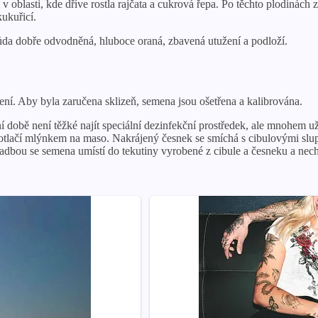
oblasti, kde dříve rostla rajčata a cukrová řepa. Po těchto plodinách 
kukuřicí.
ůda dobře odvodněná, hluboce oraná, zbavená utužení a podloží.
ní. Aby byla zaručena sklizeň, semena jsou ošetřena a kalibrována.
době není těžké najít speciální dezinfekční prostředek, ale mnohem uži
otlačí mlýnkem na maso. Nakrájený česnek se smíchá s cibulovými slupk
sadbou se semena umístí do tekutiny vyrobené z cibule a česneku a necha