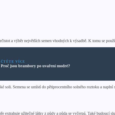
čistot a výběr největších semen vhodných k výsadbě. K tomu se použí
ČTĚTE VÍCE
Proč jsou brambory po uvaření modré?
é soli. Semena se umístí do pětiprocentního solného roztoku a naplní 
obře extrahuje užitečné látky z půdy a půda se vyčerpá. Také budoucí s