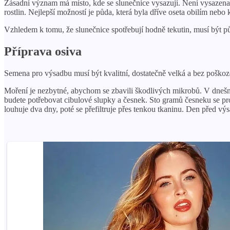
Zásadní význam má místo, kde se slunečnice vysazují. Není vysazena v 
rostlin. Nejlepší možností je půda, která byla dříve oseta obilím nebo 
Vzhledem k tomu, že slunečnice spotřebují hodně tekutin, musí být p
Příprava osiva
Semena pro výsadbu musí být kvalitní, dostatečně velká a bez poškoze
Moření je nezbytné, abychom se zbavili škodlivých mikrobů. V dnešní 
budete potřebovat cibulové slupky a česnek. Sto gramů česneku se pr
louhuje dva dny, poté se přefiltruje přes tenkou tkaninu. Den před vý