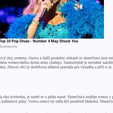
icový olej, semena, chalva a další produkty získané ze slunečnice jsou
zdobou venkovského domu nebo chalupy. Samozřejmě je nereálné založi
ny. Hlavní věcí je dodržovat některá pravidla pro výsadbu a péči o ni.
 oko kvetením, je nutné se o půdu starat. Slunečnice nejlépe rostou v p
 kaštanové půdy. Vrstva ornice by měla být poměrně hluboká. Slunečnic