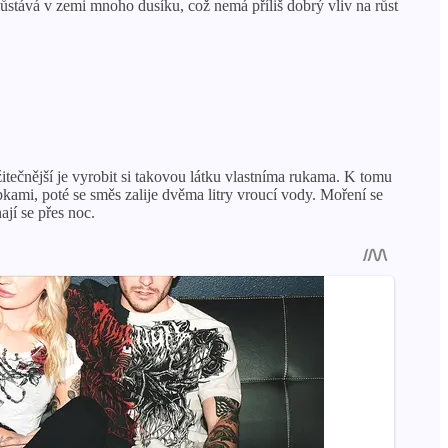
zůstává v zemi mnoho dusíku, což nemá příliš dobrý vliv na růst
tečnější je vyrobit si takovou látku vlastníma rukama. K tomu
ami, poté se směs zalije dvěma litry vroucí vody. Moření se
jí se přes noc.