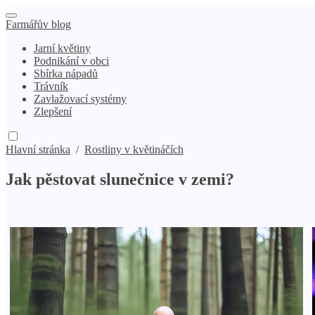
Farmářův blog
Jarní květiny
Podnikání v obci
Sbírka nápadů
Trávník
Zavlažovací systémy
Zlepšení
Hlavní stránka
/
Rostliny v květináčích
Jak pěstovat slunečnice v zemi?