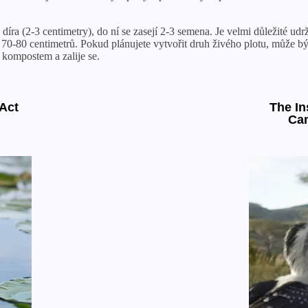
íra (2-3 centimetry), do ní se zasejí 2-3 semena. Je velmi důležité udrž
70-80 centimetrů. Pokud plánujete vytvořit druh živého plotu, může být
 kompostem a zalije se.