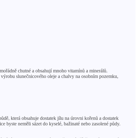
 mimořádně chutné a obsahují mnoho vitamínů a minerálů.
t výrobu slunečnicového oleje a chalvy na osobním pozemku,
ůdě, která obsahuje dostatek jílu na úrovni kořenů a dostatek
e byste neměli sázet do kyselé, bažinaté nebo zasolené půdy.