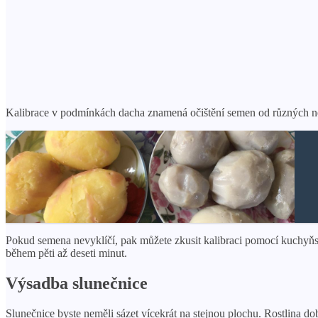
Kalibrace v podmínkách dacha znamená očištění semen od různých ne
Pokud semena nevyklíčí, pak můžete zkusit kalibraci pomocí kuchyňsk
během pěti až deseti minut.
Výsadba slunečnice
Slunečnice byste neměli sázet vícekrát na stejnou plochu. Rostlina d