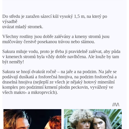
Do středu je zaražen sázecí kůl vysoký 1,5 m, na který po
výsadbě
uvázat mladý stromek.
Všechny rostliny jsou dobře zalévány a kmeny stromů jsou
mulčovány čerstvě posekanou trávou nebo slámou.
Sakura miluje vodu, proto je třeba ji pravidelně zalévat, aby půda
v kmenech stromů byla vždy dobře navlhčena. Ale louže by tam
být neměly!
Sakura se hnojí dvakrát ročně – na jaře a na podzim. Na jaře se
podávají dusíkatá a fosforečná hnojiva, na podzim fosforečná a
draselná hnojiva (nejlepší ze všech je nějaký hotový minerální
komplex pro podzimní krmení plodin peckovin, vyvážený ve
všech makro- a mikroprvcích).