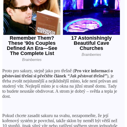
Proto pro sakury, stejně jako pro třešně (
Pro více informací o
pěstování třešní si přečtěte článek
“Jak pěstovat třešně”
), je
třeba zvolit nejslunnější a nejklidnější místo, kde není průvan ani
studený vítr. Nejlepší místo je u okna na jižní straně domu. Tady
to budete neustále obdivovat. A strom je dobrý – světla a tepla je
dost.
Pokud chcete zasadit sakuru na svahu, nezapomeňte, že její
kořenový systém je povrchní, takže sklon by neměl být větší než
10 stupňů, jinak silný vítr nebo zatížení sněhem strom jednoduše