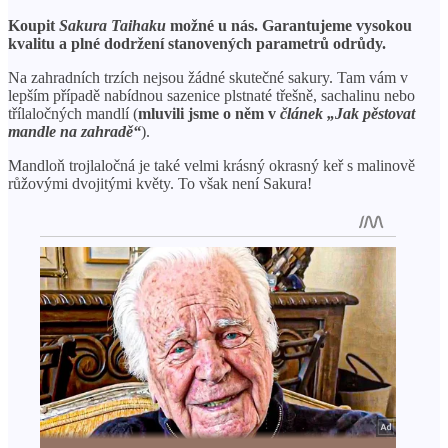
Koupit
Sakura Taihaku
možné u nás. Garantujeme vysokou
kvalitu a plné dodržení stanovených parametrů odrůdy.
Na zahradních trzích nejsou žádné skutečné sakury. Tam vám v
lepším případě nabídnou sazenice plstnaté třešně, sachalinu nebo
třílaločných mandlí (
mluvili jsme o něm v
článek „Jak pěstovat
mandle na zahradě“
).
Mandloň trojlaločná je také velmi krásný okrasný keř s malinově
růžovými dvojitými květy. To však není Sakura!