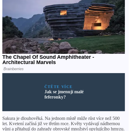
ČTĚTE VÍCE
Jak se jmenují malé
feferonky?
Sakura je dlouhověká. Na jednom místě může růst více než 500
let. Kvetení začíná již ve třetím roce. Květy vydávají nádhernou
vůni a přitahují do zahrady obrovské množství opylujícího hmyzu.