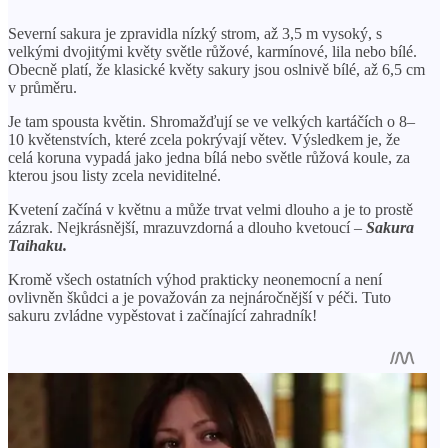
Severní sakura je zpravidla nízký strom, až 3,5 m vysoký, s
velkými dvojitými květy světle růžové, karmínové, lila nebo bílé.
Obecně platí, že klasické květy sakury jsou oslnivě bílé, až 6,5 cm
v průměru.
Je tam spousta květin. Shromažďují se ve velkých kartáčích o 8–
10 květenstvích, které zcela pokrývají větev. Výsledkem je, že
celá koruna vypadá jako jedna bílá nebo světle růžová koule, za
kterou jsou listy zcela neviditelné.
Kvetení začíná v květnu a může trvat velmi dlouho a je to prostě
zázrak. Nejkrásnější, mrazuvzdorná a dlouho kvetoucí –
Sakura
Taihaku.
Kromě všech ostatních výhod prakticky neonemocní a není
ovlivněn škůdci a je považován za nejnáročnější v péči. Tuto
sakuru zvládne vypěstovat i začínající zahradník!