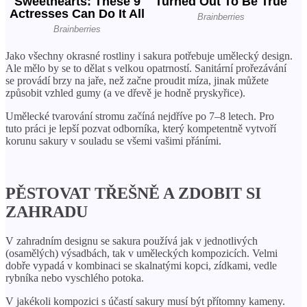
Jako všechny okrasné rostliny i sakura potřebuje umělecký design.
Ale mělo by se to dělat s velkou opatrností. Sanitární prořezávání
se provádí brzy na jaře, než začne proudit míza, jinak můžete
způsobit vzhled gumy (a ve dřevě je hodně pryskyřice).
Umělecké tvarování stromu začíná nejdříve po 7–8 letech. Pro
tuto práci je lepší pozvat odborníka, který kompetentně vytvoří
korunu sakury v souladu se všemi vašimi přáními.
PĚSTOVAT TŘEŠNĚ A ZDOBIT SI
ZAHRADU
V zahradním designu se sakura používá jak v jednotlivých
(osamělých) výsadbách, tak v uměleckých kompozicích. Velmi
dobře vypadá v kombinaci se skalnatými kopci, zídkami, vedle
rybníka nebo vyschlého potoka.
V jakékoli kompozici s účastí sakury musí být přítomny kameny.