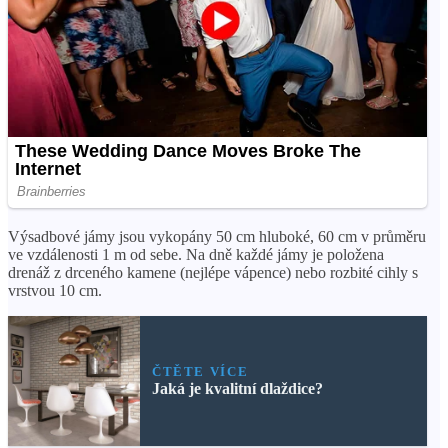
Výsadbové jámy jsou vykopány 50 cm hluboké, 60 cm v průměru
ve vzdálenosti 1 m od sebe. Na dně každé jámy je položena
drenáž z drceného kamene (nejlépe vápence) nebo rozbité cihly s
vrstvou 10 cm.
ČTĚTE VÍCE
Jaká je kvalitní dlaždice?