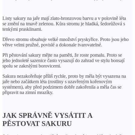
Listy sakury na jaře mají zlato-bronzovou barvu a v polovině léta
se změní na tmavě zelenou. Kůra stromu je hladká, šedorůžová s
tenkými prasklinami.
Dřevo stromu obsahuje velké množství pryskyřice. Proto jsou jeho
větve velmi pružné, povislé a dokonale tvarovatelné.
Při pěstování sakury mějte na paměti, že roste pomalu. Proto se
jeho jednoleté sazenice často vysazují do zahrad ve stylu bonsají
spolu se zakrslými borovicemi.
Sakura nezakořeňuje příliš rychle, proto by měla být vysazena na
jaře nebo začátkem léta (rostliny s uzavřeným kořenovým
systémem), aby před podzimem dobře zakořenila a měla čas se
připravit na zimní mrazíky.
JAK SPRÁVNĚ VYSÁTIT A
PĚSTOVAT SAKURU