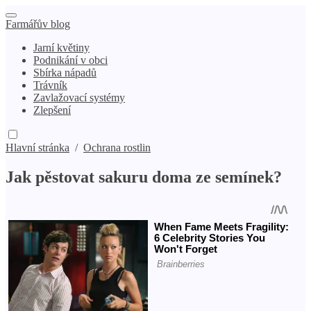
Farmářův blog
Jarní květiny
Podnikání v obci
Sbírka nápadů
Trávník
Zavlažovací systémy
Zlepšení
Hlavní stránka
/
Ochrana rostlin
Jak pěstovat sakuru doma ze semínek?