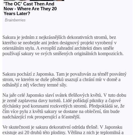
Sakura je jedním z nejkrásnějších dekorativních stromů, bez
kterého se neobejde ani jeden designový projekt vyrobený v
orientálním stylu. A evropští zahradní architekti dnes směle
používají sakury ve svých smíšených originálních kompozicích.
Sakura pochází z Japonska. Tam je považován za téměř posvátný
strom, ve kterém se duše předků usazují a chrání mír v domě a
odhánějí z něj všechny temné síly.
Na jaře celé Japonsko slaví svátek třešňových květů. V tuto dobu
je země zaplavena davy turistů. Lidé pořádají pikniky a čajové
dýchánky pod korunami rozkvetlých stromů. Předpokládá se, že
čím více pylu z květů sakury se dostane na oblečení, tím bude
nadcházející rok prosperující a šťastnější.
Ve skutečnosti je sakura dekorativní odrůda třešně. V Japonsku
existuje asi 20 druhů této plodiny. Většina z nich je teplomilná a