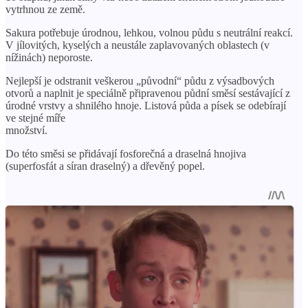
vytrhnou ze země.
Sakura potřebuje úrodnou, lehkou, volnou půdu s neutrální reakcí.
V jílovitých, kyselých a neustále zaplavovaných oblastech (v
nížinách) neporoste.
Nejlepší je odstranit veškerou „původní“ půdu z výsadbových
otvorů a naplnit je speciálně připravenou půdní směsí sestávající z
úrodné vrstvy a shnilého hnoje. Listová půda a písek se odebírají
ve stejné míře
množství.
Do této směsi se přidávají fosforečná a draselná hnojiva
(superfosfát a síran draselný) a dřevěný popel.