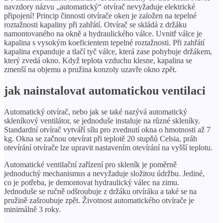
navzdory názvu „automatický“ otvírač nevyžaduje elektrické
připojení! Princip činnosti otvírače oken je založen na tepelné
roztažnosti kapaliny při zahřátí. Otvírač se skládá z držáku
namontovaného na okně a hydraulického válce. Uvnitř válce je
kapalina s vysokým koeficientem tepelné roztažnosti. Při zahřátí
kapalina expanduje a tlačí tyč válce, která zase pohybuje držákem,
který zvedá okno. Když teplota vzduchu klesne, kapalina se
zmenší na objemu a pružina konzoly uzavře okno zpět.
jak nainstalovat automatickou ventilaci
Automatický otvírač, nebo jak se také nazývá automatický
skleníkový ventilátor, se jednoduše instaluje na různé skleníky.
Standardní otvírač vytváří sílu pro zvednutí okna o hmotnosti až 7
kg. Okna se začnou otevírat při teplotě 20 stupňů Celsia, práh
otevírání otvírače lze upravit nastavením otevírání na vyšší teplotu.
Automatické ventilační zařízení pro skleník je poměrně
jednoduchý mechanismus a nevyžaduje složitou údržbu. Jediné,
co je potřeba, je demontovat hydraulický válec na zimu.
Jednoduše se ručně odšroubuje z držáku otvíráku a také se na
pružině zašroubuje zpět. Životnost automatického otvírače je
minimálně 3 roky.