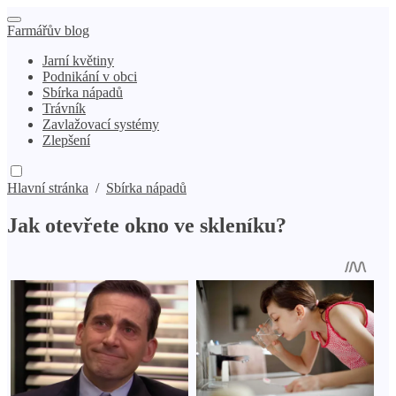
Farmářův blog
Jarní květiny
Podnikání v obci
Sbírka nápadů
Trávník
Zavlažovací systémy
Zlepšení
Hlavní stránka
/
Sbírka nápadů
Jak otevřete okno ve skleníku?