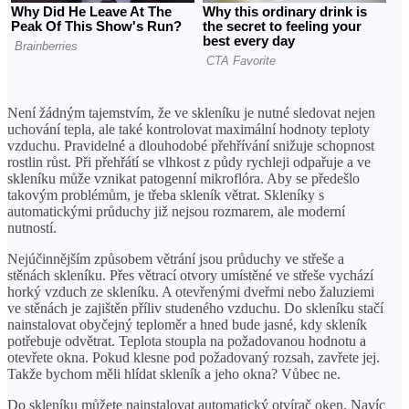
Není žádným tajemstvím, že ve skleníku je nutné sledovat nejen
uchování tepla, ale také kontrolovat maximální hodnoty teploty
vzduchu. Pravidelné a dlouhodobé přehřívání snižuje schopnost
rostlin růst. Při přehřátí se vlhkost z půdy rychleji odpařuje a ve
skleníku může vznikat patogenní mikroflóra. Aby se předešlo
takovým problémům, je třeba skleník větrat. Skleníky s
automatickými průduchy již nejsou rozmarem, ale moderní
nutností.
Nejúčinnějším způsobem větrání jsou průduchy ve střeše a
stěnách skleníku. Přes větrací otvory umístěné ve střeše vychází
horký vzduch ze skleníku. A otevřenými dveřmi nebo žaluziemi
ve stěnách je zajištěn příliv studeného vzduchu. Do skleníku stačí
nainstalovat obyčejný teploměr a hned bude jasné, kdy skleník
potřebuje odvětrat. Teplota stoupla na požadovanou hodnotu a
otevřete okna. Pokud klesne pod požadovaný rozsah, zavřete jej.
Takže bychom měli hlídat skleník a jeho okna? Vůbec ne.
Do skleníku můžete nainstalovat automatický otvírač oken. Navíc