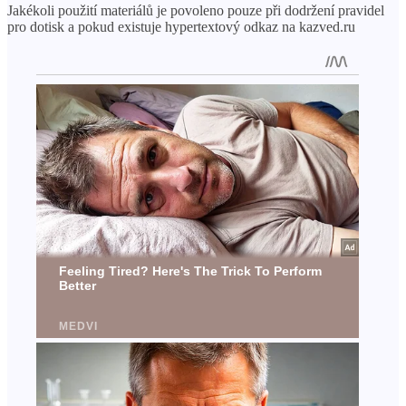
Jakékoli použití materiálů je povoleno pouze při dodržení pravidel
pro dotisk a pokud existuje hypertextový odkaz na kazved.ru