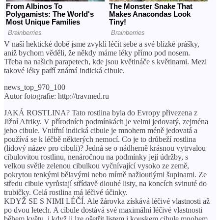
V naší hektické době jsme zvyklí léčit sebe a své blízké prášky,
aniž bychom věděli, že někdy máme léky přímo pod nosem.
Třeba na našich parapetech, kde jsou květináče s květinami. Mezi
takové léky patří známá indická cibule.
news_top_970_100
Autor fotografie: http://travmed.ru
JAKÁ ROSTLINA? Tato rostlina byla do Evropy přivezena z
Jižní Afriky. V přírodních podmínkách je velmi jedovatý, zejména
jeho cibule. Vnitřní indická cibule je mnohem méně jedovatá a
používá se k léčbě některých nemocí. Co je to drůbeží rostlina
(lidový název pro cibuli)? Jedná se o nádherně krásnou vytrvalou
cibulovitou rostlinu, nenáročnou na podmínky její údržby, s
velkou světle zelenou cibulkou vyčnívající vysoko ze země,
pokrytou tenkými bělavými nebo mírně nažloutlými šupinami. Ze
středu cibule vyrůstají střídavě dlouhé listy, na koncích svinuté do
trubičky. Celá rostlina má léčivé účinky.
KDYŽ SE S NIMI LÉČÍ. Ale žárovka získává léčivé vlastnosti až
po dvou letech. A cibule dostává své maximální léčivé vlastnosti
během květu, i když ji lze ošetřit listem i kouskem cibule mnohem