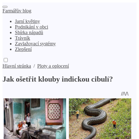
Farmářův blog
Jarní květiny
Podnikání v obci
Sbírka nápadů
Trávník
Zavlažovací systémy
Zlepšení
Hlavní stránka
/
Ploty a oplocení
Jak ošetřit klouby indickou cibulí?