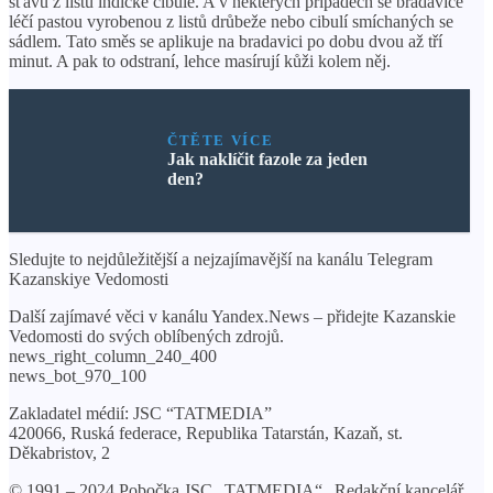
šťávu z listů indické cibule. A v některých případech se bradavice
léčí pastou vyrobenou z listů drůbeže nebo cibulí smíchaných se
sádlem. Tato směs se aplikuje na bradavici po dobu dvou až tří
minut. A pak to odstraní, lehce masírují kůži kolem něj.
ČTĚTE VÍCE
Jak naklíčit fazole za jeden
den?
Sledujte to nejdůležitější a nejzajímavější na kanálu Telegram
Kazanskiye Vedomosti
Další zajímavé věci v kanálu Yandex.News – přidejte Kazanskie
Vedomosti do svých oblíbených zdrojů.
news_right_column_240_400
news_bot_970_100
Zakladatel médií: JSC “TATMEDIA”
420066, Ruská federace, Republika Tatarstán, Kazaň, st.
Děkabristov, 2
© 1991 – 2024 Pobočka JSC „TATMEDIA“ „Redakční kancelář