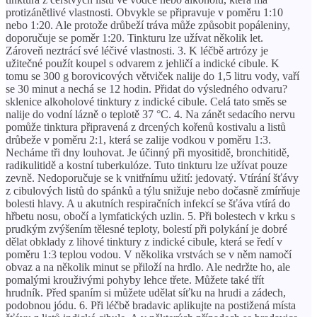
protizánětlivé vlastnosti. Obvykle se připravuje v poměru 1:10
nebo 1:20. Ale protože drůbeží tráva může způsobit popáleniny,
doporučuje se poměr 1:20. Tinkturu lze užívat několik let.
Zároveň neztrácí své léčivé vlastnosti. 3. K léčbě artrózy je
užitečné použít koupel s odvarem z jehličí a indické cibule. K
tomu se 300 g borovicových větviček nalije do 1,5 litru vody, vaří
se 30 minut a nechá se 12 hodin. Přidat do výsledného odvaru?
sklenice alkoholové tinktury z indické cibule. Celá tato směs se
nalije do vodní lázně o teplotě 37 °C. 4. Na zánět sedacího nervu
pomůže tinktura připravená z drcených kořenů kostivalu a listů
drůbeže v poměru 2:1, která se zalije vodkou v poměru 1:3.
Necháme tři dny louhovat. Je účinný při myositidě, bronchitidě,
radikulitidě a kostní tuberkulóze. Tuto tinkturu lze užívat pouze
zevně. Nedoporučuje se k vnitřnímu užití: jedovatý. Vtírání šťávy
z cibulových listů do spánků a týlu snižuje nebo dočasně zmírňuje
bolesti hlavy. A u akutních respiračních infekcí se šťáva vtírá do
hřbetu nosu, obočí a lymfatických uzlin. 5. Při bolestech v krku s
prudkým zvýšením tělesné teploty, bolestí při polykání je dobré
dělat obklady z lihové tinktury z indické cibule, která se ředí v
poměru 1:3 teplou vodou. V několika vrstvách se v něm namočí
obvaz a na několik minut se přiloží na hrdlo. Ale nedržte ho, ale
pomalými krouživými pohyby lehce třete. Můžete také třít
hrudník. Před spaním si můžete udělat síťku na hrudi a zádech,
podobnou jódu. 6. Při léčbě bradavic aplikujte na postižená místa