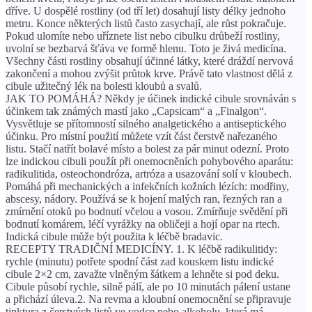
dříve. U dospělé rostliny (od tří let) dosahují listy délky jednoho
metru. Konce některých listů často zasychají, ale růst pokračuje.
Pokud ulomíte nebo uříznete list nebo cibulku drůbeží rostliny,
uvolní se bezbarvá šťáva ve formě hlenu. Toto je živá medicína.
Všechny části rostliny obsahují účinné látky, které dráždí nervová
zakončení a mohou zvýšit průtok krve. Právě tato vlastnost dělá z
cibule užitečný lék na bolesti kloubů a svalů.
JAK TO POMÁHÁ? Někdy je účinek indické cibule srovnáván s
účinkem tak známých mastí jako „Capsicam“ a „Finalgon“.
Vysvětluje se přítomností silného analgetického a antiseptického
účinku. Pro místní použití můžete vzít část čerstvě nařezaného
listu. Stačí natřít bolavé místo a bolest za pár minut odezní. Proto
lze indickou cibuli použít při onemocněních pohybového aparátu:
radikulitida, osteochondróza, artróza a usazování solí v kloubech.
Pomáhá při mechanických a infekčních kožních lézích: modřiny,
abscesy, nádory. Používá se k hojení malých ran, řezných ran a
zmírnění otoků po bodnutí včelou a vosou. Zmírňuje svědění při
bodnutí komárem, léčí vyrážky na obličeji a hojí opar na rtech.
Indická cibule může být použita k léčbě bradavic.
RECEPTY TRADIČNÍ MEDICÍNY. 1. K léčbě radikulitidy:
rychle (minutu) potřete spodní část zad kouskem listu indické
cibule 2×2 cm, zavažte vlněným šátkem a lehněte si pod deku.
Cibule působí rychle, silně pálí, ale po 10 minutách pálení ustane
a přichází úleva.2. Na revma a kloubní onemocnění se připravuje
tinktura z čerstvých listů ve vodce nebo alkoholu, která má