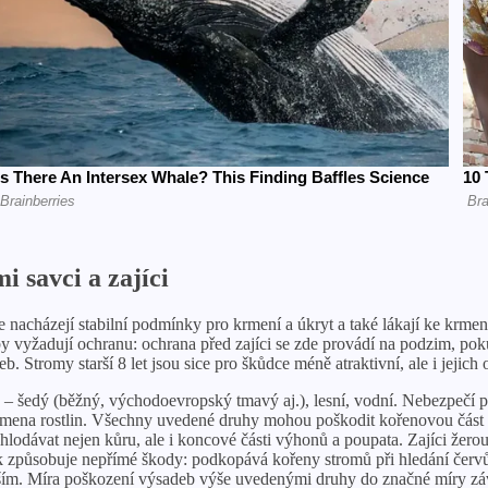
 savci a zajíci
 nacházejí stabilní podmínky pro krmení a úkryt a také lákají ke krme
vyžadují ochranu: ochrana před zajíci se zde provádí na podzim, pokud
b. Stromy starší 8 let jsou sice pro škůdce méně atraktivní, ale i jejich 
 šedý (běžný, východoevropský tmavý aj.), lesní, vodní. Nebezpečí pro
oří semena rostlin. Všechny uvedené druhy mohou poškodit kořenovou čá
hlodávat nejen kůru, ale i koncové části výhonů a poupata. Zajíci žer
Krtek způsobuje nepřímé škody: podkopává kořeny stromů při hledání čer
ím. Míra poškození výsadeb výše uvedenými druhy do značné míry závis