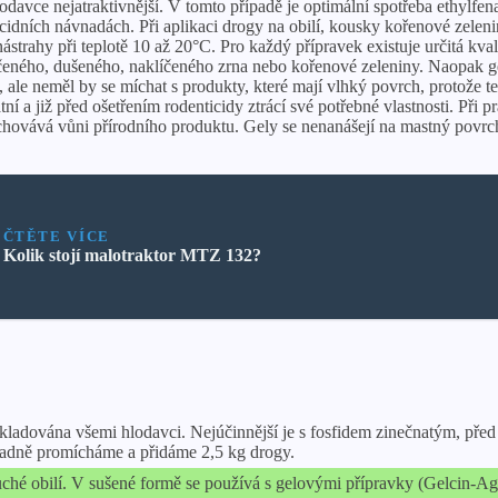
lodavce nejatraktivnější. V tomto případě je optimální spotřeba ethylf
idních návnadách. Při aplikaci drogy na obilí, kousky kořenové zelenin
ástrahy při teplotě 10 až 20°C. Pro každý přípravek existuje určitá kva
ného, ​​dušeného, ​​naklíčeného zrna nebo kořenové zeleniny. Naopak 
 ale neměl by se míchat s produkty, které mají vlhký povrch, protože te
í a již před ošetřením rodenticidy ztrácí své potřebné vlastnosti. Při pr
zachovává vůni přírodního produktu. Gely se nenanášejí na mastný povrc
ČTĚTE VÍCE
Kolik stojí malotraktor MTZ 132?
dována všemi hlodavci. Nejúčinnější je s fosfidem zinečnatým, před s
ůkladně promícháme a přidáme 2,5 kg drogy.
ché obilí. V sušené formě se používá s gelovými přípravky (Gelcin-Agro