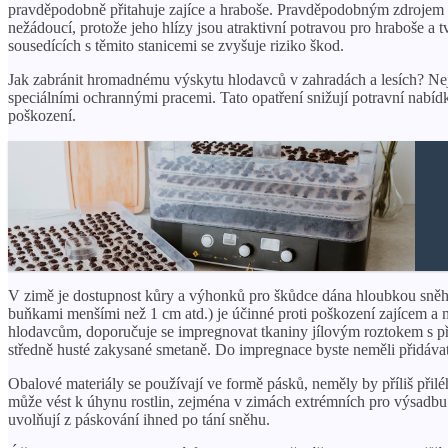
pravděpodobně přitahuje zajíce a hraboše. Pravděpodobným zdrojem hr
nežádoucí, protože jeho hlízy jsou atraktivní potravou pro hraboše a 
sousedících s těmito stanicemi se zvyšuje riziko škod.
Jak zabránit hromadnému výskytu hlodavců v zahradách a lesích? Nejprv
speciálními ochrannými pracemi. Tato opatření snižují potravní nabíd
poškození.
V zimě je dostupnost kůry a výhonků pro škůdce dána hloubkou sněho
buňkami menšími než 1 cm atd.) je účinné proti poškození zajícem a 
hlodavcům, doporučuje se impregnovat tkaniny jílovým roztokem s pří
středně husté zakysané smetaně. Do impregnace byste neměli přidávat 
Obalové materiály se používají ve formě pásků, neměly by příliš přiléh
může vést k úhynu rostlin, zejména v zimách extrémních pro výsadbu
uvolňují z páskování ihned po tání sněhu.