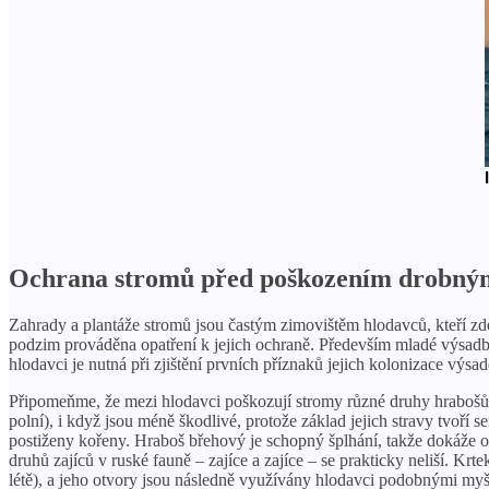
Ochrana stromů před poškozením drobnými
Zahrady a plantáže stromů jsou častým zimovištěm hlodavců, kteří zde
podzim prováděna opatření k jejich ochraně. Především mladé výsadby 
hlodavci je nutná při zjištění prvních příznaků jejich kolonizace výsade
Připomeňme, že mezi hlodavci poškozují stromy různé druhy hrabošů –
polní), i když jsou méně škodlivé, protože základ jejich stravy tv
postiženy kořeny. Hraboš břehový je schopný šplhání, takže dokáže o
druhů zajíců v ruské fauně – zajíce a zajíce – se prakticky neliší. 
létě), a jeho otvory jsou následně využívány hlodavci podobnými myš