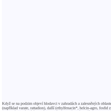
Když se na podzim objeví hlodavci v zahradách a zalesněných oblastec
(například varate, rattadion), další (ethylfenacin*, helcin-agro, fos