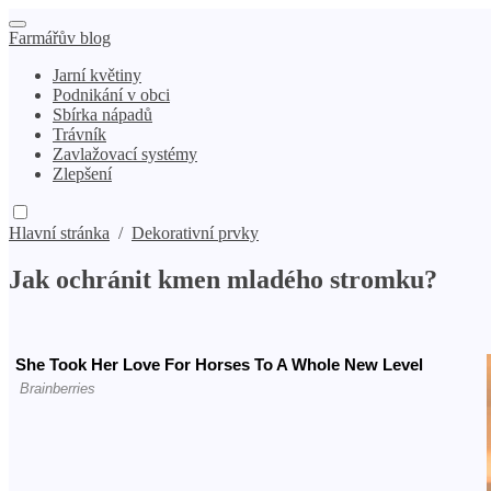
Farmářův blog
Jarní květiny
Podnikání v obci
Sbírka nápadů
Trávník
Zavlažovací systémy
Zlepšení
Hlavní stránka
/
Dekorativní prvky
Jak ochránit kmen mladého stromku?