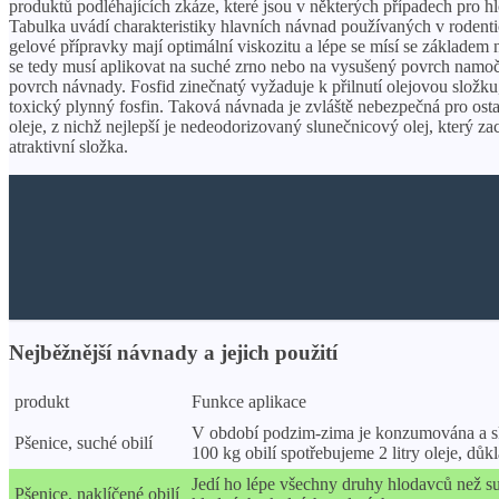
produktů podléhajících zkáze, které jsou v některých případech pro h
Tabulka uvádí charakteristiky hlavních návnad používaných v rodentic
gelové přípravky mají optimální viskozitu a lépe se mísí se základem n
se tedy musí aplikovat na suché zrno nebo na vysušený povrch namoče
povrch návnady. Fosfid zinečnatý vyžaduje k přilnutí olejovou složku,
toxický plynný fosfin. Taková návnada je zvláště nebezpečná pro ostatn
oleje, z nichž nejlepší je nedeodorizovaný slunečnicový olej, který 
atraktivní složka.
Nejběžnější návnady a jejich použití
produkt
Funkce aplikace
V období podzim-zima je konzumována a skla
Pšenice, suché obilí
100 kg obilí spotřebujeme 2 litry oleje, d
Jedí ho lépe všechny druhy hlodavců než su
Pšenice, naklíčené obilí