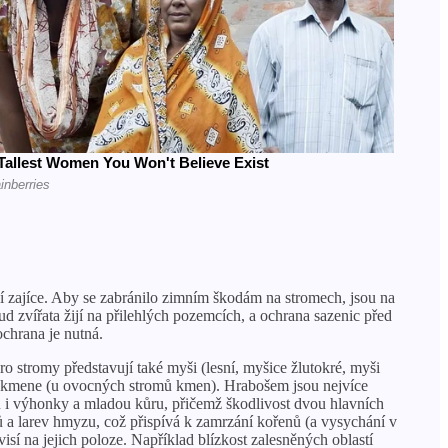
ní zajíce. Aby se zabránilo zimním škodám na stromech, jsou na
 zvířata žijí na přilehlých pozemcích, a ochrana sazenic před
ochrana je nutná.
 stromy představují také myši (lesní, myšice žlutokré, myši
st kmene (u ovocných stromů kmen). Hrabošem jsou nejvíce
ou i výhonky a mladou kůru, přičemž škodlivost dvou hlavních
vů a larev hmyzu, což přispívá k zamrzání kořenů (a vysychání v
í na jejich poloze. Například blízkost zalesněných oblastí