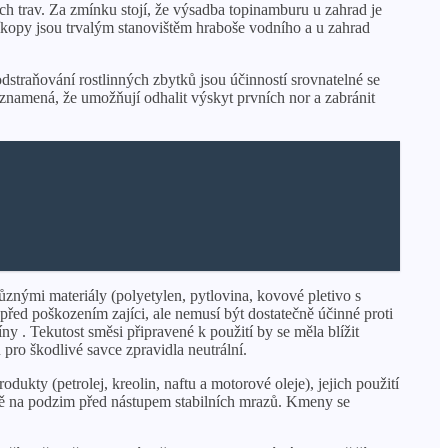
h trav. Za zmínku stojí, že výsadba topinamburu u zahrad je
příkopy jsou trvalým stanovištěm hraboše vodního a u zahrad
odstraňování rostlinných zbytků jsou účinností srovnatelné se
 znamená, že umožňují odhalit výskyt prvních nor a zabránit
nými materiály (polyetylen, pytlovina, kovové pletivo s
řed poškozením zajíci, ale nemusí být dostatečně účinné proti
. Tekutost směsi připravené k použití by se měla blížit
pro škodlivé savce zpravidla neutrální.
ukty (petrolej, kreolin, naftu a motorové oleje), jejich použití
dě na podzim před nástupem stabilních mrazů. Kmeny se