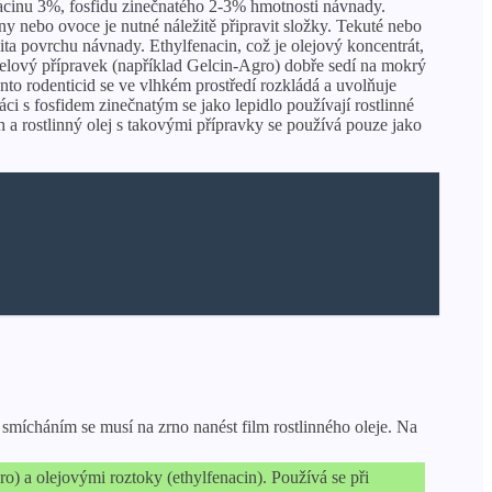
enacinu 3%, fosfidu zinečnatého 2-3% hmotnosti návnady.
y nebo ovoce je nutné náležitě připravit složky. Tekuté nebo
lita povrchu návnady. Ethylfenacin, což je olejový koncentrát,
gelový přípravek (například Gelcin-Agro) dobře sedí na mokrý
nto rodenticid se ve vlhkém prostředí rozkládá a uvolňuje
áci s fosfidem zinečnatým se jako lepidlo používají rostlinné
h a rostlinný olej s takovými přípravky se používá pouze jako
mícháním se musí na zrno nanést film rostlinného oleje. Na
) a olejovými roztoky (ethylfenacin). Používá se při