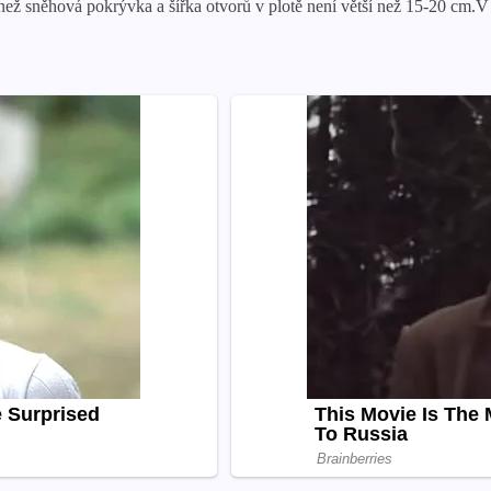
 než sněhová pokrývka a šířka otvorů v plotě není větší než 15-20 cm.V