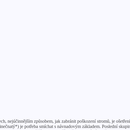
h, nejúčinnějším způsobem, jak zabránit poškození stromů, je ošetření 
fid zinečnatý*) je potřeba smíchat s návnadovým základem. Poslední skup