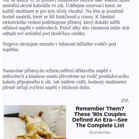
umístění skryté kabeláže ve zdi. Udělejme rezervaci hned: ne
každý multimetr je pro tyto účely vhodný. Na trhu je poměrně
hodně modelů, které se liší funkčností a cenou. K hledání
elektrického vedení potřebujeme přístroj, který dokáže měřit
střídavé napětí v milivoltech. Právě díky této vlastnosti může drát
odhalit své umístění pod tloušťkou omítky.
Nejprve otestujme metodu v blízkosti běžného vodiče pod
napětím.
Nastavíme přístroj do režimu měření střídavého napětí v
milivoltech a kladnou sondu přivedeme na vodič prodlužovacího
kabelu připojeného k síti. Jak můžete vidět, hodnoty multimetru
přesně určují zvýšení napětí v blízkosti drátu.