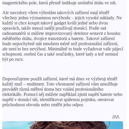
magnetického pole, která přesně indikuje umístění drátu ve zdi.
Ale navzdory všem výhodám takových zařízení mají téměř
všechny jednu významnou nevýhodu – jejich vysoké náklady. Ne
každý si chce koupit takový gadget kvůli jedné nebo dvou
opravách, takže mnozí raději používají domácí. Podle rad
radioamatérů si můžete improvizovaný detektor sestavit z kousku
měděného drátu, dvojice tranzistorů a baterie. Takové zařízení
bude nepochybně stát mnohem méně než profesionální zařízení,
ale není to bez nevýhod. Minimálně to bude vyžadovat vaše pájecí
schopnosti, osobní čas a také součástky, které tady a teď nemusí
být po ruce.
Doporučujeme použít zařízení, které má dnes ve výzbroji téměř
každý muž – multimetr. Toto všestranné zařízení vám umožňuje
provádět různá měření doma bez volání profesionálního
elektrikáře. Pomocí něj můžete například zjistit napětí baterie nebo
napětí v domácí síti, identifikovat spálenou pojistku, otestovat
průchodnost obvodu nebo změřit jeho odpor.