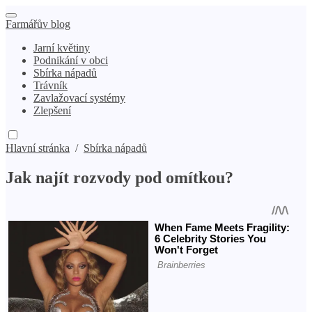
Farmářův blog
Jarní květiny
Podnikání v obci
Sbírka nápadů
Trávník
Zavlažovací systémy
Zlepšení
Hlavní stránka
/
Sbírka nápadů
Jak najít rozvody pod omítkou?