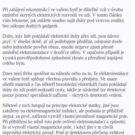
Při zahájení rekonstrukcí ve vašem bytě je důležité vzít v úvahu
umístění skrytých elektrických rozvodů ve zdi. V tomto článku
vám řekneme, jak můžete snadno najít dráty pod vrstvou omítky
bez nákupu drahých gadgetů.
Doby, kdy lidé pokládali elektrické dráty přes zdi, jsou dávno
pryč. V dnešní době, ať už potřebujete předělat, odstranit dveře
nebo jednoduše pověsit obraz, musíte nejprve zjistit přesné
umístění elektroinstalace v tloušťce stěny. V opačném případě je
vysoká pravděpodobnost způsobení zkratu a přerušení napájení
celého bytu.
Dnes není třeba spoléhat na náhodu nebo na to, že elektroinstalace
ve vašem bytě splňuje všechna pravidla a předpisy. Ve snaze
ušetřit materiál a čas někteří bezohlední elektrikáři často pokládají
dráty do zdi podél nejkratší cesty, takže je následně lze detekovat
pouze pomocí speciálních zařízení – skrytých detektorů vedení.
Některé z nich fungují na principu elektrické statiky, jiné jsou
založeny na elektromagnetické indukci, ale podstata je přibližně
stejná: za prvé, zařízení vytváří vlastní proměnné magnetické pole.
Při přiblížení ke stěně toto pole ovlivní elektroinstalaci a způsobí,
že si vytvoří vlastní magnetické pole, i když jím v tu chvíli
neprotéká elektrický proud. Poté je detektorem přečtena velikost