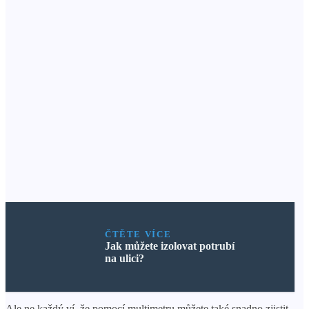
ČTĚTE VÍCE
Jak můžete izolovat potrubí
na ulici?
Ale ne každý ví, že pomocí multimetru můžete také snadno zjistit