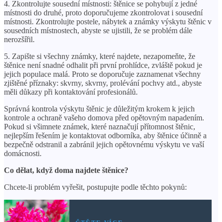
4. Zkontrolujte sousední místnosti: štěnice se pohybují z jedné
místnosti do druhé, proto doporučujeme zkontrolovat i sousední
místnosti. Zkontrolujte postele, nábytek a známky výskytu štěnic v
sousedních místnostech, abyste se ujistili, že se problém dále
nerozšířil.
5. Zapište si všechny známky, které najdete, nezapomeňte, že
štěnice není snadné odhalit při první prohlídce, zvláště pokud je
jejich populace malá. Proto se doporučuje zaznamenat všechny
zjištěné příznaky: skvrny, skvrny, prolévání pochvy atd., abyste
měli důkazy při kontaktování profesionálů.
Správná kontrola výskytu štěnic je důležitým krokem k jejich
kontrole a ochraně vašeho domova před opětovným napadením.
Pokud si všimnete známek, které naznačují přítomnost štěnic,
nejlepším řešením je kontaktovat odborníka, aby štěnice účinně a
bezpečně odstranil a zabránil jejich opětovnému výskytu ve vaší
domácnosti.
Co dělat, když doma najdete štěnice?
Chcete-li problém vyřešit, postupujte podle těchto pokynů: