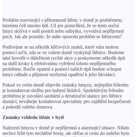
Problém související s přítomností štěnic v domě je problémem,
kterému čelí mnoho lidí. Už jen pomyšlení, že se tento noční
hmyz skrývá v naší posteli nebo nábytku, vyvolává nepříjemný
pocit. Jak ale poznáte, že máte opravdu problém se štěnicemi?
Podívejme se na několik klíčových znaků, které vám mohou
pomoci určit, zda se ve vašem domě vyskytují štěnice. Budeme
také hovořit o důležitosti rychlé akce a poskytneme několik tipů
na další kroky k efektivnímu vyřešení tohoto nepříjemného
problému. Buďte opatrní a pomocí našich tipů budete schopni
hmyz odhalit a přijmout nezbytná opatření k jeho likvidaci.
Pokud ve svém domě objevíte známky hmyzu, nejlepším řešením
je kontaktovat službu pro hubení škůdců. Spolehlivým řešením
problému je zavolání sanitární a deratizační stanice pro štěnice
domácí, neváhejte kontaktovat specialisty pro zajištění bezpečnosti
a pohodlí vašeho domova.
Známky vzhledu štěnic v bytě
Nalezení hmyzu v domě je nepříjemná a alarmující situace. Nikdo
nechce řešit tyto nechtěné hosty, ale občas si cestu do našeho bytu