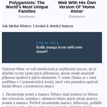
Jak hledat štěnice: 5 kroků k detekci hmyzu
ČTĚTE VÍCE
Kolik manga byste měli sníst
denně?
Nalezení štěnic ve vaší domácnosti je nepříjemný proces, ale je
důležité rychle zjistit jejich přítomnost, abyste mohli okamžitě
přijmout opatření k jejich odstranění. V tomto článku se s vámi
podělíme o 5 jednoduchých kroků, které vám pomohou správně
hledat štěnice a kontrolovat situaci.
1. Zkontrolujte postel a matraci: Štěnice mají tendenci se během
dne schovávat, zejména v oblastech blízko jejich zdroje potravy –
postele a matrace. Pečlivě zkontrolujte matraci, lůžkoviny, polštáře