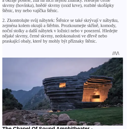
a okraje postele, zda na nich nejsou známky. Hledejte černé
skvrny (hovínka), hnědé skvrny (oxid krve), rozbité skořápky
štěnic, trsy nebo vajíčka štěnic.
2. Zkontrolujte svůj nábytek: Štěnice se také skrývají v nábytku,
zejména kolem okrajů a štěrbin. Prozkoumejte skříně, komody,
noční stolky a další nábytek v ložnici nebo v posezení. Hledejte
nějaké skvrny, černé skvrny, nedokonalosti ve dřevě nebo
praskající obaly, které by mohly být příznaky štěnic.