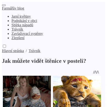
Farmářův blog
Jarní květiny
Podnikání v obci
Sbírka nápadů
Trávník
Zavlažovací systémy
Zlepšení
Hlavní stránka
/
Trávník
Jak můžete vidět štěnice v posteli?