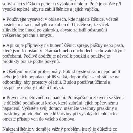
související s lůžkem perte na vysokou teplotu. Poté je osušte při
vysoké teplotě, abyste zabili štěnice a jejich vajíčka.
● Používejte vysavač: v oblastech, kde najdete štěnice, včetně
postele, matrace, nábytku a koberců. Ujistěte se, že sáček
zlikvidujete ihned po zákroku, abyste zajistili odstranění
veškerého prachu a hmyzu.
● Aplikujte přípravky na hubení štěnic: spreje, prášky nebo pasti,
které jsou k dostání v lékárnách nebo obchodech s chovatelskými
potřebami. Pečlivě dodržujte návod k použití a používejte
produkty pouze podle pokynů.
● Ošetření prostor profesionály. Pokud byste si sami neporadili
nebo je jejich populace příliš velká, doporučuje se obrátit se na
odborníky, aby prostory ošetřili. Budou používat účinné a
bezpečné metody hubení hmyzu.
● Prevence opětovného napadení: Po úspěšném zbavení se štěnic
je důležité podniknout kroky, které zabrání jejich opětovnému
napadení. Vyčistěte svůj domov, utěsněte všechny praskliny a
praskliny, pravidelně perte lůžkoviny při vysokých teplotách a
omezte přístup ven do vašeho domova.
Nalezení štěnic v domě je vážný problém, který je důležité co