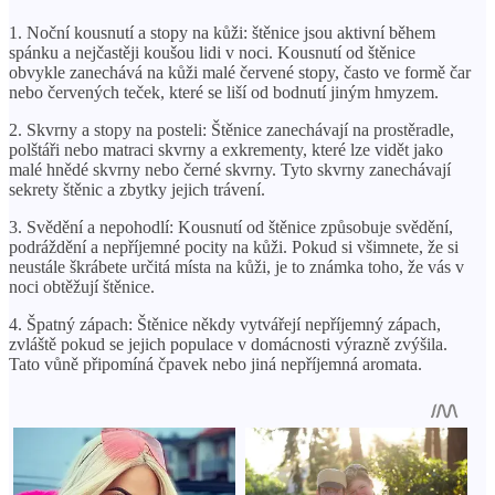
1. Noční kousnutí a stopy na kůži: štěnice jsou aktivní během
spánku a nejčastěji koušou lidi v noci. Kousnutí od štěnice
obvykle zanechává na kůži malé červené stopy, často ve formě čar
nebo červených teček, které se liší od bodnutí jiným hmyzem.
2. Skvrny a stopy na posteli: Štěnice zanechávají na prostěradle,
polštáři nebo matraci skvrny a exkrementy, které lze vidět jako
malé hnědé skvrny nebo černé skvrny. Tyto skvrny zanechávají
sekrety štěnic a zbytky jejich trávení.
3. Svědění a nepohodlí: Kousnutí od štěnice způsobuje svědění,
podráždění a nepříjemné pocity na kůži. Pokud si všimnete, že si
neustále škrábete určitá místa na kůži, je to známka toho, že vás v
noci obtěžují štěnice.
4. Špatný zápach: Štěnice někdy vytvářejí nepříjemný zápach,
zvláště pokud se jejich populace v domácnosti výrazně zvýšila.
Tato vůně připomíná čpavek nebo jiná nepříjemná aromata.