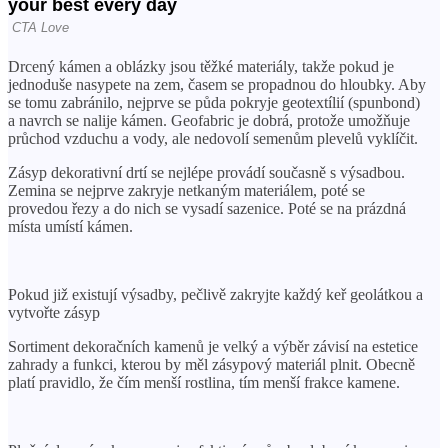
Drcený kámen a oblázky jsou těžké materiály, takže pokud je
jednoduše nasypete na zem, časem se propadnou do hloubky. Aby
se tomu zabránilo, nejprve se půda pokryje geotextílií (spunbond)
a navrch se nalije kámen. Geofabric je dobrá, protože umožňuje
průchod vzduchu a vody, ale nedovolí semenům plevelů vyklíčit.
Zásyp dekorativní drtí se nejlépe provádí současně s výsadbou.
Zemina se nejprve zakryje netkaným materiálem, poté se
provedou řezy a do nich se vysadí sazenice. Poté se na prázdná
místa umístí kámen.
Pokud již existují výsadby, pečlivě zakryjte každý keř geolátkou a
vytvořte zásyp
Sortiment dekoračních kamenů je velký a výběr závisí na estetice
zahrady a funkci, kterou by měl zásypový materiál plnit. Obecně
platí pravidlo, že čím menší rostlina, tím menší frakce kamene.