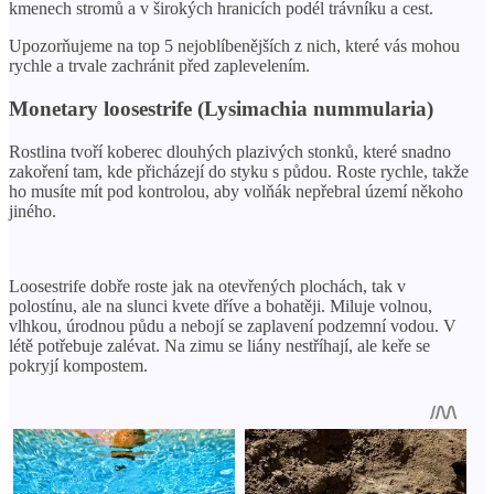
kmenech stromů a v širokých hranicích podél trávníku a cest.
Upozorňujeme na top 5 nejoblíbenějších z nich, které vás mohou
rychle a trvale zachránit před zaplevelením.
Monetary loosestrife (Lysimachia nummularia)
Rostlina tvoří koberec dlouhých plazivých stonků, které snadno
zakoření tam, kde přicházejí do styku s půdou. Roste rychle, takže
ho musíte mít pod kontrolou, aby volňák nepřebral území někoho
jiného.
Loosestrife dobře roste jak na otevřených plochách, tak v
polostínu, ale na slunci kvete dříve a bohatěji. Miluje volnou,
vlhkou, úrodnou půdu a nebojí se zaplavení podzemní vodou. V
létě potřebuje zalévat. Na zimu se liány nestříhají, ale keře se
pokryjí kompostem.