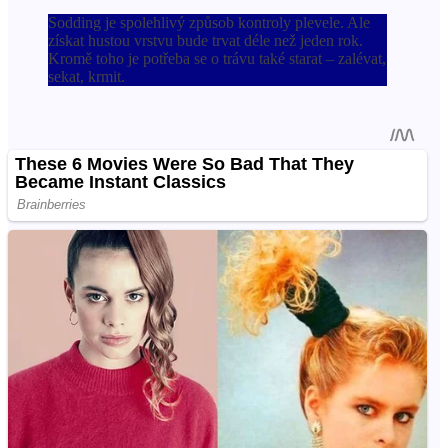
Sodding je spolehlivý způsob kontroly plevele. Ale
získat hustou vrstvu bude trvat déle než jeden rok.
Kromě toho je potřeba se o trávu také starat – zalévat,
sekat, krmit.