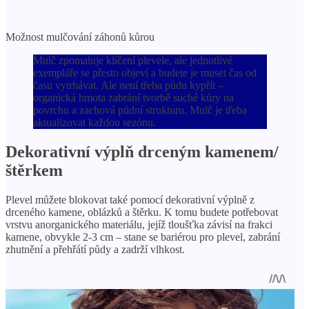
Možnost mulčování záhonů kůrou
Mulč zpomaluje klíčení plevele, ale jednotlivé
exempláře se přesto objeví a budete je muset čas od
času vytrhávat. Ale není třeba půdu kypřít –
organická hmota zabrání tvorbě suché kůry na
povrchu a zachová půdní strukturu. Mulč je třeba
aktualizovat každou sezónu.
Dekorativní výplň drceným kamenem/
štěrkem
Plevel můžete blokovat také pomocí dekorativní výplně z
drceného kamene, oblázků a štěrku. K tomu budete potřebovat
vrstvu anorganického materiálu, jejíž tloušťka závisí na frakci
kamene, obvykle 2-3 cm – stane se bariérou pro plevel, zabrání
zhutnění a přehřátí půdy a zadrží vlhkost.