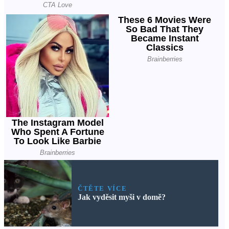
ČTĚTE VÍCE
Jak vyděsit myši v domě?