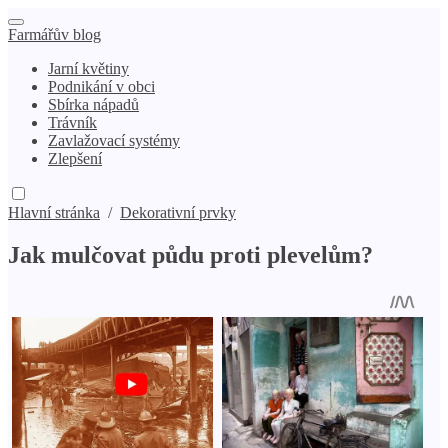
Farmářův blog
Jarní květiny
Podnikání v obci
Sbírka nápadů
Trávník
Zavlažovací systémy
Zlepšení
Hlavní stránka
/
Dekorativní prvky
Jak mulčovat půdu proti plevelům?