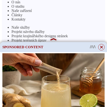
O nás
O studiu
Naše zařízení
Články
Kontakty
Naše služby
Projekt návrhu dlažby
Projekt krajinářského designu stránek
Projekt terénních úprav
SPONSORED CONTENT
Adresář
Dlažební materiály
Dekorativní kámen
Zahradní a terasový nábytek
Kaliningradská oblast
vesnice Kholmogorovka
Svatý. Lesoparková 1b
Instrukce
INN/KPP:
3907212316 / 390701001
Copyright 2011–2024 Všechna práva vyhrazena.
Jakékoli použití materiálů je povoleno pouze se souhlasem správy