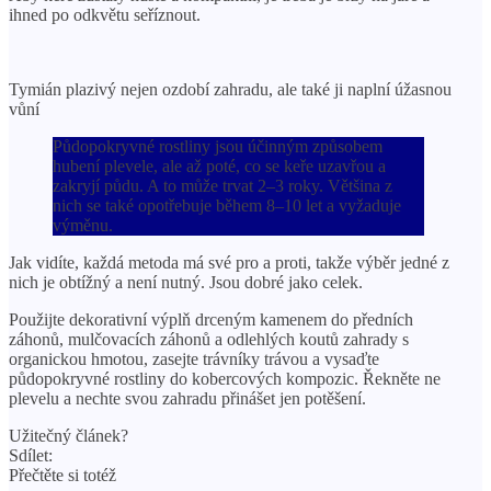
ihned po odkvětu seříznout.
Tymián plazivý nejen ozdobí zahradu, ale také ji naplní úžasnou
vůní
Půdopokryvné rostliny jsou účinným způsobem
hubení plevele, ale až poté, co se keře uzavřou a
zakryjí půdu. A to může trvat 2–3 roky. Většina z
nich se také opotřebuje během 8–10 let a vyžaduje
výměnu.
Jak vidíte, každá metoda má své pro a proti, takže výběr jedné z
nich je obtížný a není nutný. Jsou dobré jako celek.
Použijte dekorativní výplň drceným kamenem do předních
záhonů, mulčovacích záhonů a odlehlých koutů zahrady s
organickou hmotou, zasejte trávníky trávou a vysaďte
půdopokryvné rostliny do kobercových kompozic. Řekněte ne
plevelu a nechte svou zahradu přinášet jen potěšení.
Užitečný článek?
Sdílet:
Přečtěte si totéž