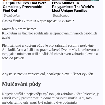
Čas na čtení:
17 minut
Nejste времени читать?
Materiál Vám zašleme:
Kliknutím na tlačítko souhlasíte se zpracováním vašich osobních
údajů
Plení záhonů a kypření půdy je pro zahradní rostliny nezbytné.
Ale kolik času a úsilí tato práce zabere! Zveme vás k rozhovoru o
tom, jak s minimem úsilí a nákladů zbavit svou zahradu plevele a
sebe od plevele.
Abyste se zbavili zaplevelení, nedávejte plevelu šanci vyklíčit.
Mulčování půdy
Nejjednodušší a nejlevnější způsob, jak zabránit klíčení plevele, je
zakrýt volný prostor mezi plodinami vrstvou mulče. Aby tato
metoda fungovala, musí být splněny dvě podmínky: