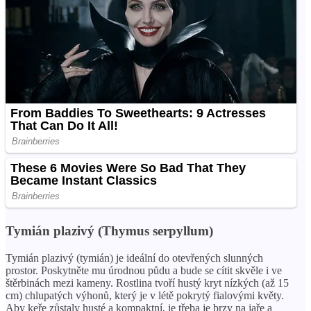
Tymián plazivý (Thymus serpyllum)
Tymián plazivý (tymián) je ideální do otevřených slunných
prostor. Poskytněte mu úrodnou půdu a bude se cítit skvěle i ve
štěrbinách mezi kameny. Rostlina tvoří hustý kryt nízkých (až 15
cm) chlupatých výhonů, který je v létě pokrytý fialovými květy.
Aby keře zůstaly husté a kompaktní, je třeba je brzy na jaře a