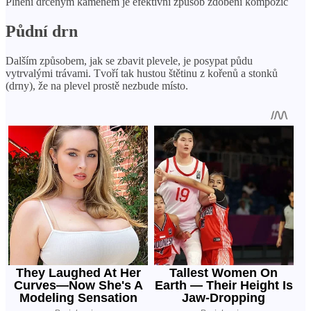
Plnění drceným kamenem je efektivní způsob zdobení kompozic
Půdní drn
Dalším způsobem, jak se zbavit plevele, je posypat půdu
vytrvalými trávami. Tvoří tak hustou štětinu z kořenů a stonků
(drny), že na plevel prostě nezbude místo.