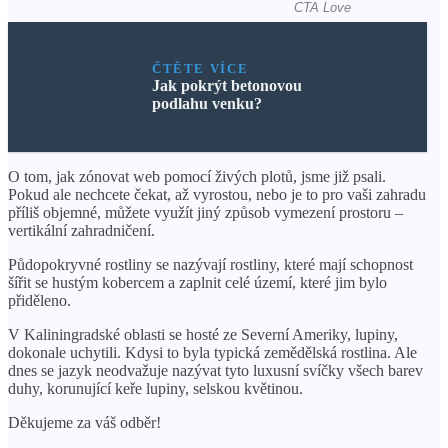
ČTĚTE VÍCE
Jak pokrýt betonovou
podlahu venku?
O tom, jak zónovat web pomocí živých plotů, jsme již psali.
Pokud ale nechcete čekat, až vyrostou, nebo je to pro vaši zahradu
příliš objemné, můžete využít jiný způsob vymezení prostoru –
vertikální zahradničení.
Půdopokryvné rostliny se nazývají rostliny, které mají schopnost
šířit se hustým kobercem a zaplnit celé území, které jim bylo
přiděleno.
V Kaliningradské oblasti se hosté ze Severní Ameriky, lupiny,
dokonale uchytili. Kdysi to byla typická zemědělská rostlina. Ale
dnes se jazyk neodvažuje nazývat tyto luxusní svíčky všech barev
duhy, korunující keře lupiny, selskou květinou.
Děkujeme za váš odběr!