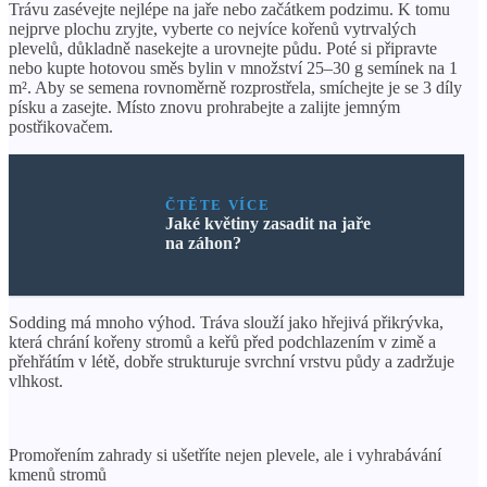
Trávu zasévejte nejlépe na jaře nebo začátkem podzimu. K tomu
nejprve plochu zryjte, vyberte co nejvíce kořenů vytrvalých
plevelů, důkladně nasekejte a urovnejte půdu. Poté si připravte
nebo kupte hotovou směs bylin v množství 25–30 g semínek na 1
m². Aby se semena rovnoměrně rozprostřela, smíchejte je se 3 díly
písku a zasejte. Místo znovu prohrabejte a zalijte jemným
postřikovačem.
ČTĚTE VÍCE
Jaké květiny zasadit na jaře
na záhon?
Sodding má mnoho výhod. Tráva slouží jako hřejivá přikrývka,
která chrání kořeny stromů a keřů před podchlazením v zimě a
přehřátím v létě, dobře strukturuje svrchní vrstvu půdy a zadržuje
vlhkost.
Promořením zahrady si ušetříte nejen plevele, ale i vyhrabávání
kmenů stromů