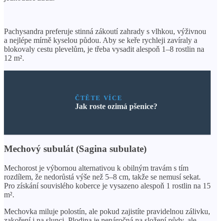
Pachysandra preferuje stinná zákoutí zahrady s vlhkou, výživnou
a nejlépe mírně kyselou půdou. Aby se keře rychleji zavíraly a
blokovaly cestu plevelům, je třeba vysadit alespoň 1–8 rostlin na
12 m².
ČTĚTE VÍCE
Jak roste ozimá pšenice?
Mechový subulát (Sagina subulate)
Mechorost je výbornou alternativou k obilným travám s tím
rozdílem, že nedorůstá výše než 5–8 cm, takže se nemusí sekat.
Pro získání souvislého koberce je vysazeno alespoň 1 rostlin na 15
m².
Mechovka miluje polostín, ale pokud zajistíte pravidelnou zálivku,
zakoření i na slunci. Plodina je nenáročná na složení půdy, ale