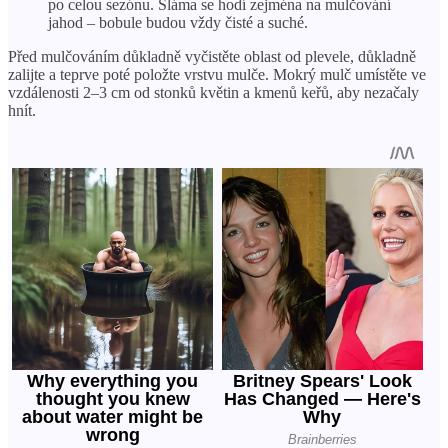
po celou sezónu. Sláma se hodí zejména na mulčování
jahod – bobule budou vždy čisté a suché.
Před mulčováním důkladně vyčistěte oblast od plevele, důkladně
zalijte a teprve poté položte vrstvu mulče. Mokrý mulč umístěte ve
vzdálenosti 2–3 cm od stonků květin a kmenů keřů, aby nezačaly
hnít.