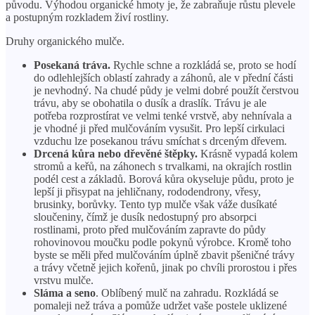
původu. Výhodou organické hmoty je, že zabraňuje růstu plevele
a postupným rozkladem živí rostliny.
Druhy organického mulče.
Posekaná tráva.
Rychle schne a rozkládá se, proto se hodí
do odlehlejších oblastí zahrady a záhonů, ale v přední části
je nevhodný. Na chudé půdy je velmi dobré použít čerstvou
trávu, aby se obohatila o dusík a draslík. Trávu je ale
potřeba rozprostírat ve velmi tenké vrstvě, aby nehnívala a
je vhodné ji před mulčováním vysušit. Pro lepší cirkulaci
vzduchu lze posekanou trávu smíchat s drceným dřevem.
Drcená kůra nebo dřevěné štěpky.
Krásně vypadá kolem
stromů a keřů, na záhonech s trvalkami, na okrajích rostlin
podél cest a základů. Borová kůra okyseluje půdu, proto je
lepší ji přisypat na jehličnany, rododendrony, vřesy,
brusinky, borůvky. Tento typ mulče však váže dusíkaté
sloučeniny, čímž je dusík nedostupný pro absorpci
rostlinami, proto před mulčováním zapravte do půdy
rohovinovou moučku podle pokynů výrobce. Kromě toho
byste se měli před mulčováním úplně zbavit pšeničné trávy
a trávy včetně jejich kořenů, jinak po chvíli prorostou i přes
vrstvu mulče.
Sláma a seno
. Oblíbený mulč na zahradu. Rozkládá se
pomaleji než tráva a pomůže udržet vaše postele uklizené