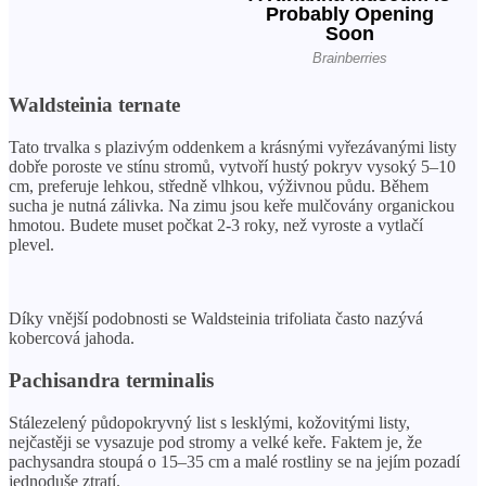
Waldsteinia ternate
Tato trvalka s plazivým oddenkem a krásnými vyřezávanými listy
dobře poroste ve stínu stromů, vytvoří hustý pokryv vysoký 5–10
cm, preferuje lehkou, středně vlhkou, výživnou půdu. Během
sucha je nutná zálivka. Na zimu jsou keře mulčovány organickou
hmotou. Budete muset počkat 2-3 roky, než vyroste a vytlačí
plevel.
Díky vnější podobnosti se Waldsteinia trifoliata často nazývá
kobercová jahoda.
Pachisandra terminalis
Stálezelený půdopokryvný list s lesklými, kožovitými listy,
nejčastěji se vysazuje pod stromy a velké keře. Faktem je, že
pachysandra stoupá o 15–35 cm a malé rostliny se na jejím pozadí
jednoduše ztratí.