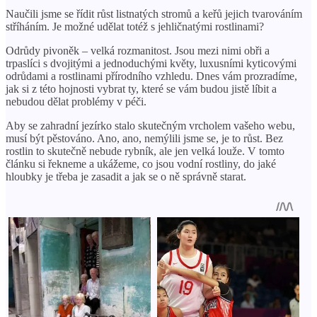
Naučili jsme se řídit růst listnatých stromů a keřů jejich tvarováním
stříháním. Je možné udělat totéž s jehličnatými rostlinami?
Odrůdy pivoněk – velká rozmanitost. Jsou mezi nimi obři a
trpaslíci s dvojitými a jednoduchými květy, luxusními kyticovými
odrůdami a rostlinami přírodního vzhledu. Dnes vám prozradíme,
jak si z této hojnosti vybrat ty, které se vám budou jistě líbit a
nebudou dělat problémy v péči.
Aby se zahradní jezírko stalo skutečným vrcholem vašeho webu,
musí být pěstováno. Ano, ano, nemýlili jsme se, je to růst. Bez
rostlin to skutečně nebude rybník, ale jen velká louže. V tomto
článku si řekneme a ukážeme, co jsou vodní rostliny, do jaké
hloubky je třeba je zasadit a jak se o ně správně starat.