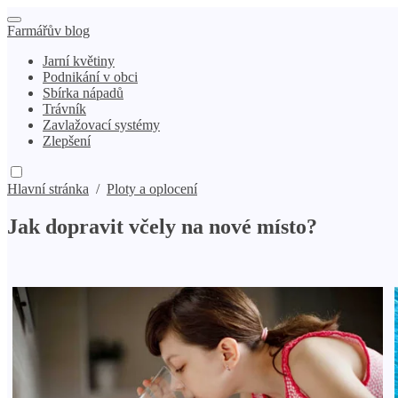
Farmářův blog
Jarní květiny
Podnikání v obci
Sbírka nápadů
Trávník
Zavlažovací systémy
Zlepšení
Hlavní stránka
/
Ploty a oplocení
Jak dopravit včely na nové místo?