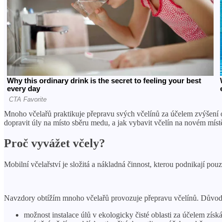
Mnoho včelařů praktikuje přepravu svých včelínů za účelem zvýšení 
dopravit úly na místo sběru medu, a jak vybavit včelín na novém míst
Proč vyvážet včely?
Mobilní včelařství je složitá a nákladná činnost, kterou podnikají pou
Navzdory obtížím mnoho včelařů provozuje přepravu včelínů. Důvody
možnost instalace úlů v ekologicky čisté oblasti za účelem získ