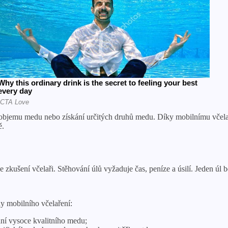
objemu medu nebo získání určitých druhů medu. Díky mobilnímu včelař
ě.
ze zkušení včelaři. Stěhování úlů vyžaduje čas, peníze a úsilí. Jeden úl
 mobilního včelaření:
ání vysoce kvalitního medu;