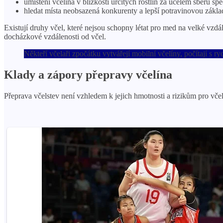
umístění včelína v blízkosti určitých rostlin za účelem sběru s
hledat místa neobsazená konkurenty a lepší potravinovou zákla
Existují druhy včel, které nejsou schopny létat pro med na velké vz
docházkové vzdálenosti od včel.
Někteří včelaři zpočátku vytvářejí mobilní včelíny, počítají s
Klady a zápory přepravy včelína
Přeprava včelstev není vzhledem k jejich hmotnosti a rizikům pro v