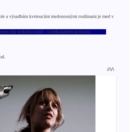
a pole a výsadbám kvetoucími medonosnými rostlinami je med v
ývozem úlů nedobrovolně – s nedostatkem potravin.
od.