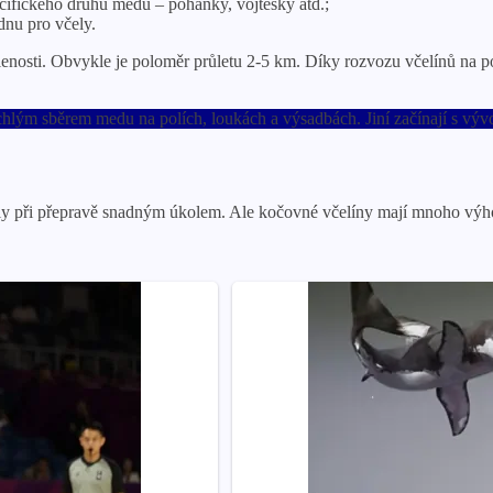
pecifického druhu medu – pohanky, vojtěšky atd.;
dnu pro včely.
dálenosti. Obvykle je poloměr průletu 2-5 km. Díky rozvozu včelínů n
 rychlým sběrem medu na polích, loukách a výsadbách. Jiní začínají s v
čely při přepravě snadným úkolem. Ale kočovné včelíny mají mnoho výh