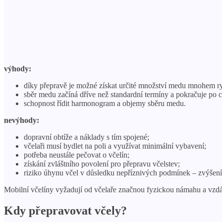
výhody:
díky přepravě je možné získat určité množství medu mnohem ryc
sběr medu začíná dříve než standardní termíny a pokračuje po
schopnost řídit harmonogram a objemy sběru medu.
nevýhody:
dopravní obtíže a náklady s tím spojené;
včelaři musí bydlet na poli a využívat minimální vybavení;
potřeba neustále pečovat o včelín;
získání zvláštního povolení pro přepravu včelstev;
riziko úhynu včel v důsledku nepříznivých podmínek – zvýšení t
Mobilní včelíny vyžadují od včelaře značnou fyzickou námahu a vzdáv
Kdy přepravovat včely?