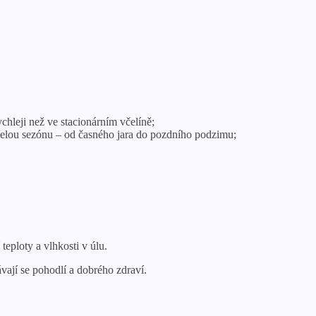
hleji než ve stacionárním včelíně;
 celou sezónu – od časného jara do pozdního podzimu;
eploty a vlhkosti v úlu.
ají se pohodlí a dobrého zdraví.