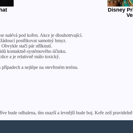
se nalévá pod kořen. Akce je dlouhotrvající.
je žádoucí postřikovat samotný hmyz.
Obvykle stačí pár stříknutí.
cidů kontaktně-systémového účinku.
lice a je relativně málo toxický.
ch případech a nejlépe na otevřeném terénu.
ve bude odhalena, tím snazší a levnější bude boj. Keře zelí pravidelně k