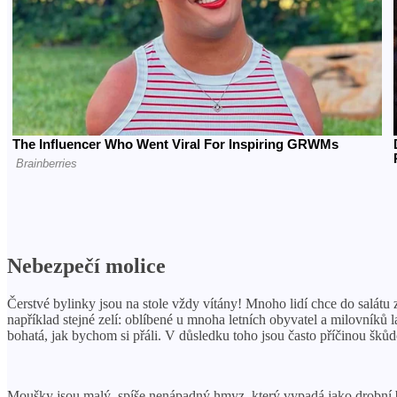
Nebezpečí molice
Čerstvé bylinky jsou na stole vždy vítány! Mnoho lidí chce do salátu 
například stejné zelí: oblíbené u mnoha letních obyvatel a milovníků l
bohatá, jak bychom si přáli. V důsledku toho jsou často příčinou škůdc
Moušky jsou malý, spíše nenápadný hmyz, který vypadá jako drobní běl