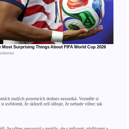
vlastních malých pozemcích dodnes nezaniká. Vezměte si
si uvědomit, že sklizeň zelí slibuje, že nebude vůbec tak
í, že vůbec nesouvisí s motýly, ale s mšicemi, plošticemi a