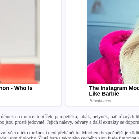
činek na molice: řebříček, pampeliška, tabák, pelyněk, nať různých lilek
o jsou prostě jedovaté. Jejich nálevy, odvary a další extrakty se doporu
lavní věcí u této možnosti není přehánět to. Mnohem bezpečnější je zříd
du i uvnitř plochy. Žlutá barva takového suchého zipu bude fungovat v