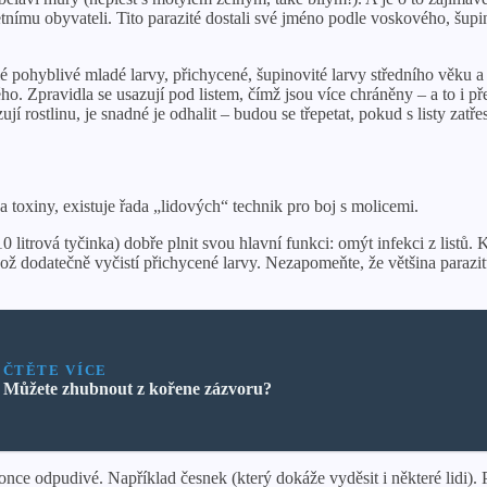
u obyvateli. Tito parazité dostali své jméno podle voskového, šupinat
 pohyblivé mladé larvy, přichycené, šupinovité larvy středního věku a
ného. Zpravidla se usazují pod listem, čímž jsou více chráněny – a to i
í rostlinu, je snadné je odhalit – budou se třepetat, pokud s listy zatřes
a toxiny, existuje řada „lidových“ technik pro boj s molicemi.
litrová tyčinka) dobře plnit svou hlavní funkci: omýt infekci z listů
ož dodatečně vyčistí přichycené larvy. Nezapomeňte, že většina parazitů
ČTĚTE VÍCE
Můžete zhubnout z kořene zázvoru?
ce odpudivé. Například česnek (který dokáže vyděsit i některé lidi). P