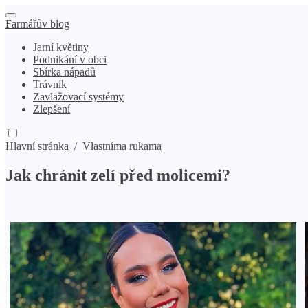
Farmářův blog
Jarní květiny
Podnikání v obci
Sbírka nápadů
Trávník
Zavlažovací systémy
Zlepšení
Hlavní stránka
/
Vlastníma rukama
Jak chránit zelí před molicemi?