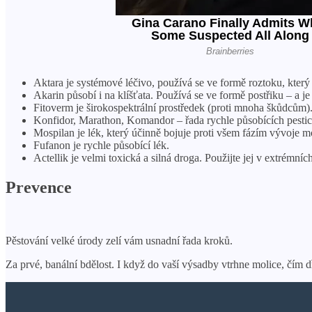
Aktara je systémové léčivo, používá se ve formě roztoku, který 
Akarin působí i na klíšťata. Používá se ve formě postřiku – a 
Fitoverm je širokospektrální prostředek (proti mnoha škůdcům). 
Konfidor, Marathon, Komandor – řada rychle působících pesti
Mospilan je lék, který účinně bojuje proti všem fázím vývoje mo
Fufanon je rychle působící lék.
Actellik je velmi toxická a silná droga. Použijte jej v extrémní
Prevence
Pěstování velké úrody zelí vám usnadní řada kroků.
Za prvé, banální bdělost. I když do vaší výsadby vtrhne molice, čím dří