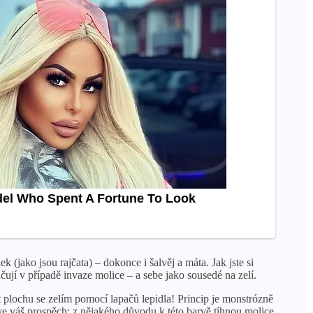
 (jako jsou rajčata) – dokonce i šalvěj a máta. Jak jste si
čují v případě invaze molice – a sebe jako sousedé na zelí.
it plochu se zelím pomocí lapačů lepidla! Princip je monstrózně
e váš prospěch: z nějakého důvodu k této barvě tíhnou molice.