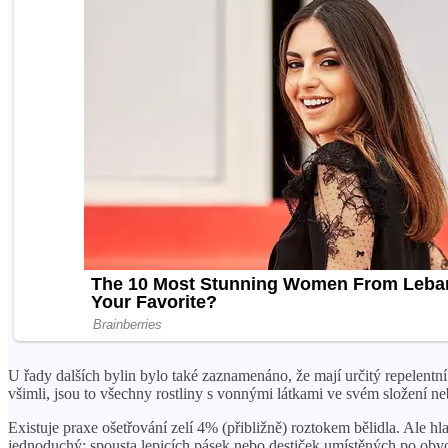
U řady dalších bylin bylo také zaznamenáno, že mají určitý repelentní ú
všimli, jsou to všechny rostliny s vonnými látkami ve svém složení neb
Existuje praxe ošetřování zelí 4% (přibližně) roztokem bělidla. Ale h
jednoduchý: spousta lepicích pásek nebo destiček umístěných po obvo