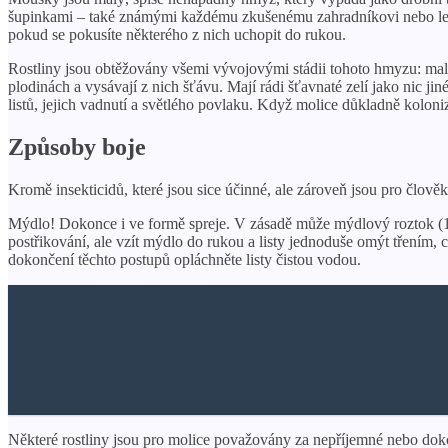
šupinkami – také známými každému zkušenému zahradníkovi nebo letním
pokud se pokusíte některého z nich uchopit do rukou.
Rostliny jsou obtěžovány všemi vývojovými stádii tohoto hmyzu: malé
plodinách a vysávají z nich šťávu. Mají rádi šťavnaté zelí jako nic ji
listů, jejich vadnutí a světlého povlaku. Když molice důkladně kolonizuj
Způsoby boje
Kromě insekticidů, které jsou sice účinné, ale zároveň jsou pro člověk
Mýdlo! Dokonce i ve formě spreje. V zásadě může mýdlový roztok (10 
postřikování, ale vzít mýdlo do rukou a listy jednoduše omýt třením, c
dokončení těchto postupů opláchněte listy čistou vodou.
Některé rostliny jsou pro molice považovány za nepříjemné nebo dokon