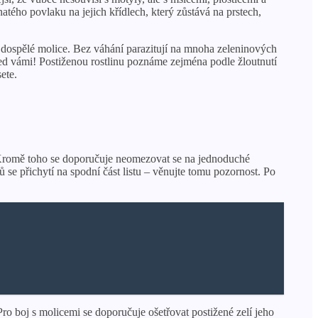
ého povlaku na jejich křídlech, který zůstává na prstech,
 dospělé molice. Bez váhání parazitují na mnoha zeleninových
 před vámi! Postiženou rostlinu poznáme zejména podle žloutnutí
ete.
. Kromě toho se doporučuje neomezovat se na jednoduché
 se přichytí na spodní část listu – věnujte tomu pozornost. Po
ro boj s molicemi se doporučuje ošetřovat postižené zelí jeho