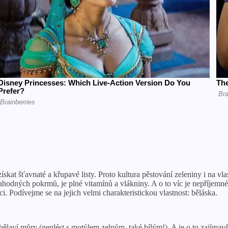
získat šťavnaté a křupavé listy. Proto kultura pěstování zeleniny i na 
ahodných pokrmů, je plné vitamínů a vlákniny. A o to víc je nepříjemné 
i. Podívejme se na jejich velmi charakteristickou vlastnost: běláska.
aví můry (neplést s motýlem zelným, také bílým!). A je o to zajímavějš