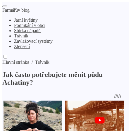
Farmářův blog
Jarní květiny
Podnikání v obci
Sbírka nápadů
Trávník
Zavlažovací systémy
Zlepšení
Hlavní stránka
/
Trávník
Jak často potřebujete měnit půdu
Achatiny?