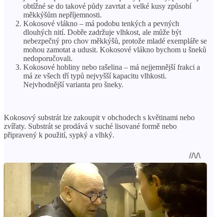
obtížné se do takové půdy zavrtat a velké kusy způsobí
měkkýšům nepříjemnosti.
Kokosové vlákno – má podobu tenkých a pevných
dlouhých nití. Dobře zadržuje vlhkost, ale může být
nebezpečný pro chov měkkýšů, protože mladé exempláře se
mohou zamotat a udusit. Kokosové vlákno bychom u šneků
nedoporučovali.
Kokosové hobliny nebo rašelina – má nejjemnější frakci a
má ze všech tří typů nejvyšší kapacitu vlhkosti.
Nejvhodnější varianta pro šneky.
Kokosový substrát lze zakoupit v obchodech s květinami nebo
zvířaty. Substrát se prodává v suché lisované formě nebo
připravený k použití, sypký a vlhký.