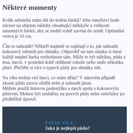
Některé momenty
Kolik substrátu mám dát do terária šneků? Jeho množství bude
záviset na objemu nádoby obsahující měkkýše a velikosti
samotných šneků, aby se mohli volně zavrtat do země. Optimální
vrstva je 10 cm.
Čím to nahradit? Někteří majitelé se zajímají o to, jak nahradit
kokosový substrát pro slimáky. Odpověď na tuto otázku si musí
každý majitel šneka rozhodnout sám. Může to být rašelina, půda z
lesa, mech, v poslední době oblíbené rohože nebo směs několika
plniv. Přečtěte si více o typech půdy pro slimáky zde.
Na víku terária visí šneci, co mám dělat? V takovém případě
zkuste půdu znovu ošetřit nebo ji nahradit jinou.
Můžete použít listovou podestýlku a mech spolu s kokosovým
plnivem. Mohou být umístěny na povrch půdy nebo smíchány po
předběžné úpravě.
ČTĚTE VÍCE
Jaká je nejlepší půda?