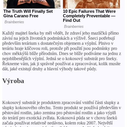
Každý majitel šneka by měl vědět, že zdraví jeho mazlíčků přímo
závisí na jejich životních podmínkách a výživě. Šneci potřebují
především terárium s dostatečným objemem a výplní. Plnivo v
teráriu hraje klíčovou roli, protože při použití jsou podmínky pro
chov měkkýšů blíže přírodním. Dnes se blíže podíváme na jednu z
nejoblíbenějších výplní. Jedná se o kokosový substrát pro šneky.
Řekneme vám, jak ji správně používat a zpracovávat, kolik musíte
dát, jaké existují druhy a hlavní výhody takové půdy.
Výroba
Kokosový substrát je produktem zpracování vnitřní části slupky a
slupky kokosového ořechu. Tento produkt se používá především v
pěstování rostlin, jako zemina pro pěstování rostlin a jako výplň
do terárií pro exotická zvířata. Kokosová půda se v chovu šneků
začala používat relativně nedávno, kolem roku 2007. Největší