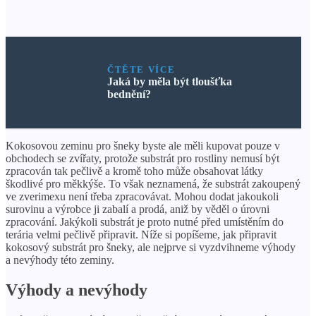
ČTĚTE VÍCE
Jaká by měla být tloušťka
bednění?
Kokosovou zeminu pro šneky byste ale měli kupovat pouze v
obchodech se zvířaty, protože substrát pro rostliny nemusí být
zpracován tak pečlivě a kromě toho může obsahovat látky
škodlivé pro měkkýše. To však neznamená, že substrát zakoupený
ve zverimexu není třeba zpracovávat. Mohou dodat jakoukoli
surovinu a výrobce ji zabalí a prodá, aniž by věděl o úrovni
zpracování. Jakýkoli substrát je proto nutné před umístěním do
terária velmi pečlivě připravit. Níže si popíšeme, jak připravit
kokosový substrát pro šneky, ale nejprve si vyzdvihneme výhody
a nevýhody této zeminy.
Výhody a nevýhody