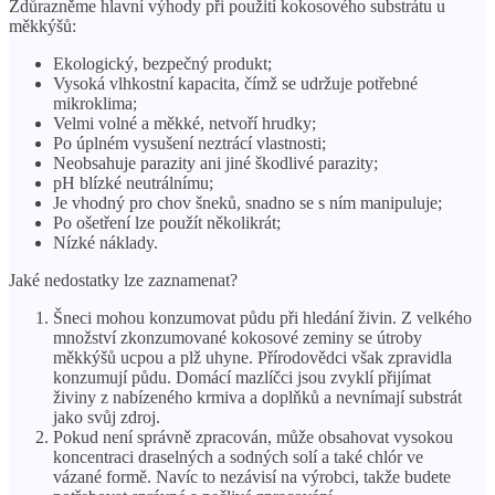
Zdůrazněme hlavní výhody při použití kokosového substrátu u
měkkýšů:
Ekologický, bezpečný produkt;
Vysoká vlhkostní kapacita, čímž se udržuje potřebné
mikroklima;
Velmi volné a měkké, netvoří hrudky;
Po úplném vysušení neztrácí vlastnosti;
Neobsahuje parazity ani jiné škodlivé parazity;
pH blízké neutrálnímu;
Je vhodný pro chov šneků, snadno se s ním manipuluje;
Po ošetření lze použít několikrát;
Nízké náklady.
Jaké nedostatky lze zaznamenat?
Šneci mohou konzumovat půdu při hledání živin. Z velkého
množství zkonzumované kokosové zeminy se útroby
měkkýšů ucpou a plž uhyne. Přírodovědci však zpravidla
konzumují půdu. Domácí mazlíčci jsou zvyklí přijímat
živiny z nabízeného krmiva a doplňků a nevnímají substrát
jako svůj zdroj.
Pokud není správně zpracován, může obsahovat vysokou
koncentraci draselných a sodných solí a také chlór ve
vázané formě. Navíc to nezávisí na výrobci, takže budete