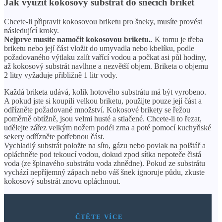
Jak využít kokosový substrát do šnečích briket
Chcete-li připravit kokosovou briketu pro šneky, musíte provést
následující kroky.
Nejprve musíte namočit kokosovou briketu.
. K tomu je třeba
briketu nebo její část vložit do umyvadla nebo kbelíku, podle
požadovaného výtlaku zalít vařící vodou a počkat asi půl hodiny,
až kokosový substrát navlhne a nezvětší objem. Briketa o objemu
2 litry vyžaduje přibližně 1 litr vody.
Každá briketa udává, kolik hotového substrátu má být vyrobeno.
A pokud jste si koupili velkou briketu, použijte pouze její část a
odřízněte požadované množství. Kokosové brikety se řežou
poměrně obtížně, jsou velmi husté a stlačené. Chcete-li to řezat,
udělejte zářez velkým nožem podél zrna a poté pomocí kuchyňské
sekery odřízněte potřebnou část.
Vychladlý substrát položte na síto, gázu nebo povlak na polštář a
opláchněte pod tekoucí vodou, dokud zpod sítka nepoteče čistá
voda (ze špinavého substrátu voda zhnědne). Pokud ze substrátu
vychází nepříjemný zápach nebo váš šnek ignoruje půdu, zkuste
kokosový substrát znovu opláchnout.
ČTĚTE VÍCE