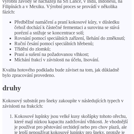
výrobní závody se nacházejí na Srí Lance, v Indii, Indonésii, na
Filipínách a v Mexiku. Výrobní proces se provádí v několika
fázích:
Předběžné namáčení a praní kokosové kůry, v důsledku
čehož dochází k částečné fermentaci a surovina se stává
porézní a snižuje se koncentrace solí;
Rovnání pomocí speciálních zařízení, šlehání do změknutí;
Ruční česání pomocí speciálních hřebenů;
Třídění do zlomků;
Praní a sušení na požadovanou vlhkost;
Míchání frakcí v závislosti na účelu, lisování.
Kvalita hotového podkladu bude záviset na tom, jak důkladně
bylo zpracování provedeno.
druhy
Kokosový substrát pro šneky zakoupíte v následujících typech v
závislosti na frakcích:
Kokosové lupínky jsou velké kusy skořápky tohoto ořechu,
které mají nízkou kapacitu zadržování vlhkosti. Je vhodnější
je používat pro pěstování orchidejí nebo pro chov plazů, ale
je lepší nepoužívat kokosové lupínky pro šneky, protože je