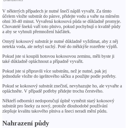
V některých případech je nutné šnečí náplň vyvařit. Za tímto
účelem vložte substrát do pánve, přidejte vodu a vařte na mírném
ohni 30-40 minut. Vyvařená kokosová půda se důkladně promyje.
Chovatelé šneků vaří toto plnivo, pokud pochybují o kvalitě půdy
a aby se vyhnuli přemnožení háďátek.
Omytý kokosový substrát je nutné důkladně vyždímat, aby z něj
netekla voda, ale nebyl suchý. Poté do měkkýše rozetřete výplň.
Pokud jste si koupili hotovou kokosovou zeminu, měli byste ji
také důkladně opláchnout a případně vyvařit.
Pokud jste si připravili více substrátu, než je nutné, pak jej
jednoduše vložte do igelitového sáčku a použijte podle potřeby.
Pokud se kokosový substrát znečistí, nevyhazujte ho, ale vyvařte a
opláchněte. V případě potřeby přidejte trochu čerstvého.
Někteří odborníci nedoporučují úplně vyměnit starý kokosový
substrát pro šneky za nový, protože dlouhodobé používání
zlepšuje kvalitu takového plniva a šneci neradi mění půdu.
Nahrazení půdy