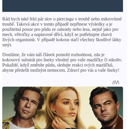
Rád bych také řekl pár slov o piercingu v troubě nebo mikrovlnné
troubě. Taková akce v tomto případě nepřinese výsledky a je
použitelná pouze pro půdu ze zahrady nebo lesa, stejně jako pro
mech, větvičky a naplavené dříví, když se potřebujete zbavit
živých organismů. V případě kokosu stačí všechny škodlivé látky
smýt.
Doufáme, že vám náš článek pomohl rozhodnout, zda je
kokosový substrát pro šneky vhodný pro vaše mazlíčky či nikoliv.
Pokaždé, když změníte půdu, sledujte reakci svých mazlíčků,
abyste předešli možným nemocem. Zdraví pro vás a vaše šneky!