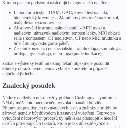
K tomu pacient podstoupí následující diagnostická opatření:
Laboratorní testy – OAM, UAC, krevní test na cukr,
biochemický krevní test, 24hodinový test moči na kortizol,
malý dexametazonový test.
Absolvování instrumentálních studií – MRI mozku,
nadledvin, ultrazvuk nadledvin, rentgen lebky, MRI oblasti
sella s kontrastem, CT nadledvin, CT nebo MRI hrudníku a
břišní dutiny, radiografie páteř.
Získání konzultací od specialistů – oftalmologa, kardiologa,
urologa, gynekologa, neurologa (podle indikace).
Získané výsledky testů umožňují lékaři objektivně posoudit
klinický obraz onemocnění a vybrat v konkrétním případě
nejúčinnější léčbu.
Znalecký posudek
Nádory nadledvin nejsou vždy příčinou Cushingova syndromu.
Někdy může toto onemocnění vyvolat i banální burzitida.
Přítomnost pozitivních revmatických testů a známky artritidy by
zároveň neměly být důvodem k zastavení vyšetření. Teprve po
vyloučení nádorových procesů by měl lékař přistoupit k hledání
dalších provokujících faktorů. Proto je tak důležité vybrat si