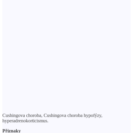
Cushingova choroba, Cushingova choroba hypofýzy,
hyperadrenokorticismus.
Příznaky