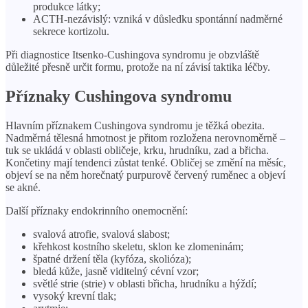
produkce látky;
ACTH-nezávislý: vzniká v důsledku spontánní nadměrné
sekrece kortizolu.
Při diagnostice Itsenko-Cushingova syndromu je obzvláště
důležité přesně určit formu, protože na ní závisí taktika léčby.
Příznaky Cushingova syndromu
Hlavním příznakem Cushingova syndromu je těžká obezita.
Nadměrná tělesná hmotnost je přitom rozložena nerovnoměrně –
tuk se ukládá v oblasti obličeje, krku, hrudníku, zad a břicha.
Končetiny mají tendenci zůstat tenké. Obličej se změní na měsíc,
objeví se na něm horečnatý purpurově červený ruměnec a objeví
se akné.
Další příznaky endokrinního onemocnění:
svalová atrofie, svalová slabost;
křehkost kostního skeletu, sklon ke zlomeninám;
špatné držení těla (kyfóza, skolióza);
bledá kůže, jasně viditelný cévní vzor;
světlé strie (strie) v oblasti břicha, hrudníku a hýždí;
vysoký krevní tlak;