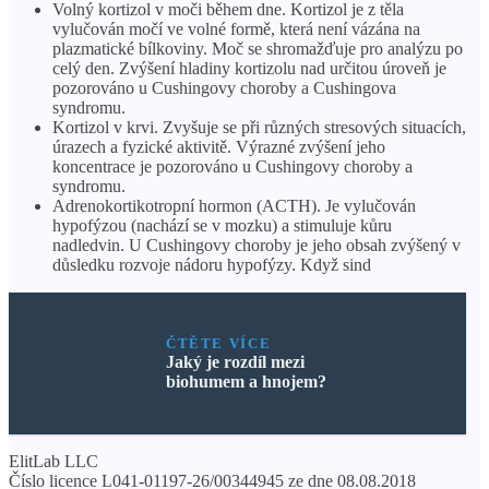
Volný kortizol v moči během dne. Kortizol je z těla
vylučován močí ve volné formě, která není vázána na
plazmatické bílkoviny. Moč se shromažďuje pro analýzu po
celý den. Zvýšení hladiny kortizolu nad určitou úroveň je
pozorováno u Cushingovy choroby a Cushingova
syndromu.
Kortizol v krvi. Zvyšuje se při různých stresových situacích,
úrazech a fyzické aktivitě. Výrazné zvýšení jeho
koncentrace je pozorováno u Cushingovy choroby a
syndromu.
Adrenokortikotropní hormon (ACTH). Je vylučován
hypofýzou (nachází se v mozku) a stimuluje kůru
nadledvin. U Cushingovy choroby je jeho obsah zvýšený v
důsledku rozvoje nádoru hypofýzy. Když sind
ČTĚTE VÍCE
Jaký je rozdíl mezi
biohumem a hnojem?
ElitLab LLC
Číslo licence L041-01197-26/00344945 ze dne 08.08.2018