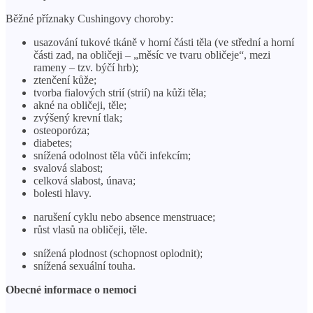
Běžné příznaky Cushingovy choroby:
usazování tukové tkáně v horní části těla (ve střední a horní
části zad, na obličeji – „měsíc ve tvaru obličeje“, mezi
rameny – tzv. býčí hrb);
ztenčení kůže;
tvorba fialových strií (strií) na kůži těla;
akné na obličeji, těle;
zvýšený krevní tlak;
osteoporóza;
diabetes;
snížená odolnost těla vůči infekcím;
svalová slabost;
celková slabost, únava;
bolesti hlavy.
narušení cyklu nebo absence menstruace;
růst vlasů na obličeji, těle.
snížená plodnost (schopnost oplodnit);
snížená sexuální touha.
Obecné informace o nemoci