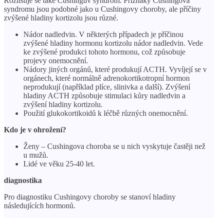
Rozlišuje se také Cushingův syndrom. Příznaky Cushingova
syndromu jsou podobné jako u Cushingovy choroby, ale příčiny
zvýšené hladiny kortizolu jsou různé.
Nádor nadledvin. V některých případech je příčinou
zvýšené hladiny hormonu kortizolu nádor nadledvin. Vede
ke zvýšené produkci tohoto hormonu, což způsobuje
projevy onemocnění.
Nádory jiných orgánů, které produkují ACTH. Vyvíjejí se v
orgánech, které normálně adrenokortikotropní hormon
neprodukují (například plíce, slinivka a další). Zvýšení
hladiny ACTH způsobuje stimulaci kůry nadledvin a
zvýšení hladiny kortizolu.
Použití glukokortikoidů k ​​léčbě různých onemocnění.
Kdo je v ohrožení?
Ženy – Cushingova choroba se u nich vyskytuje častěji než
u mužů.
Lidé ve věku 25-40 let.
diagnostika
Pro diagnostiku Cushingovy choroby se stanoví hladiny
následujících hormonů.