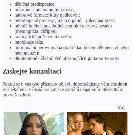
dědičná predispozice;
přítomnost adenomu hypofýzy;
nádorové formace kůry nadledvin;
onkologické procesy jiných orgánů – plíce, pankreas;
minulé infekce postihující centrální nervový systém
(meningitida, chřipka);
traumatické poškození mozku;
intoxikace těla;
hormonální nerovnováha (například během těhotenství nebo
menopauzy);
dlouhodobé užívání léků obsahujících glukokortikoidy.
Získejte konzultaci
Pokud se u vás tyto příznaky objeví, doporučujeme vám domluvit
se s lékařem. Včasná konzultace zabrání negativním důsledkům
pro vaše zdraví.