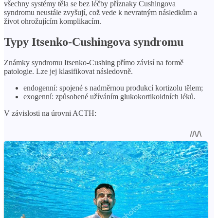
všechny systémy těla se bez léčby příznaky Cushingova
syndromu neustále zvyšují, což vede k nevratným následkům a
život ohrožujícím komplikacím.
Typy Itsenko-Cushingova syndromu
Známky syndromu Itsenko-Cushing přímo závisí na formě
patologie. Lze jej klasifikovat následovně.
endogenní: spojené s nadměrnou produkcí kortizolu tělem;
exogenní: způsobené užíváním glukokortikoidních léků.
V závislosti na úrovni ACTH: