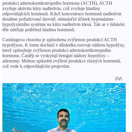
produkci adrenokortikotropního hormonu (ACTH). ACTH
zvyšuje aktivitu kůry nadledvin, což zvyšuje hladinu
odpovídajících hormonů. Když koncentrace hormonů nadledvin
dosáhne požadované úrovně, stimulační účinek hypotalamo-
hypofyzárního systému na kůru nadledvin klesá. Tak se v lidském
těle udržuje potřebná hladina hormonů.
Cushingova choroba je způsobena zvýšenou produkcí ACTH
hypofýzou. K tomu dochází v důsledku rozvoje nádoru hypofýzy,
který způsobuje zvýšenou produkci adrenokortikotropního
hormonu. Častěji se vyskytují benigní nádory hypofýzy –
adenomy. Mohou způsobit zvýšení produkce různých hormonů,
což vede k odpovídajícím projevům.