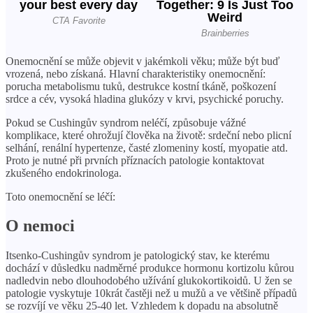
Onemocnění se může objevit v jakémkoli věku; může být buď
vrozená, nebo získaná. Hlavní charakteristiky onemocnění:
porucha metabolismu tuků, destrukce kostní tkáně, poškození
srdce a cév, vysoká hladina glukózy v krvi, psychické poruchy.
Pokud se Cushingův syndrom neléčí, způsobuje vážné
komplikace, které ohrožují člověka na životě: srdeční nebo plicní
selhání, renální hypertenze, časté zlomeniny kostí, myopatie atd.
Proto je nutné při prvních příznacích patologie kontaktovat
zkušeného endokrinologa.
Toto onemocnění se léčí:
O nemoci
Itsenko-Cushingův syndrom je patologický stav, ke kterému
dochází v důsledku nadměrné produkce hormonu kortizolu kůrou
nadledvin nebo dlouhodobého užívání glukokortikoidů. U žen se
patologie vyskytuje 10krát častěji než u mužů a ve většině případů
se rozvíjí ve věku 25-40 let. Vzhledem k dopadu na absolutně