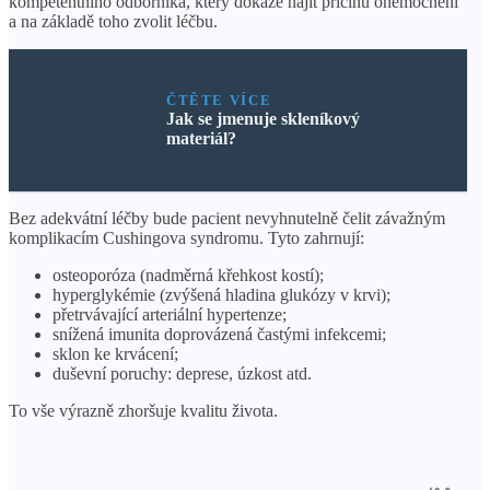
kompetentního odborníka, který dokáže najít příčinu onemocnění
a na základě toho zvolit léčbu.
ČTĚTE VÍCE
Jak se jmenuje skleníkový
materiál?
Bez adekvátní léčby bude pacient nevyhnutelně čelit závažným
komplikacím Cushingova syndromu. Tyto zahrnují:
osteoporóza (nadměrná křehkost kostí);
hyperglykémie (zvýšená hladina glukózy v krvi);
přetrvávající arteriální hypertenze;
snížená imunita doprovázená častými infekcemi;
sklon ke krvácení;
duševní poruchy: deprese, úzkost atd.
To vše výrazně zhoršuje kvalitu života.