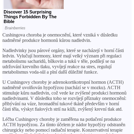
Cushingova choroba je onemocnění, které vzniká v důsledku
nadměrné produkce hormonů kůrou nadledvin.
Nadledvinky jsou párové orgány, které se nacházejí v horní části
ledvin. Vylučují hormony, které mají velký význam při regulaci
metabolismu sacharidů, bílkovin a tuků v těle, podílejí se na
udržování krevního tlaku, vyvíjejí reakce na stres, regulují
metabolismus voda-sůl a plní další důležité funkce.
U Cushingovy choroby je adrenokortikotropní hormon (ACTH)
nadměrně uvolňován hypofýzou (nachází se v mozku). ACTH
stimuluje kůru nadledvin, což vede ke zvýšené produkci hormonů
nadledvinami. V důsledku toho se rozvíjejí příznaky onemocnění:
přibývání na váze, hromadění tukové tkáně především v horní
části těla, výskyt fialových strií na kůži, zvýšený krevní tlak atd.
Léčba Cushingovy choroby je zaměřena na potlačení produkce
ACTH hypofýzou. Za tímto účelem je nádor hypofýzy odstraněn
chirurgicky nebo pomocí radiační terapie. Konzervativní terapie