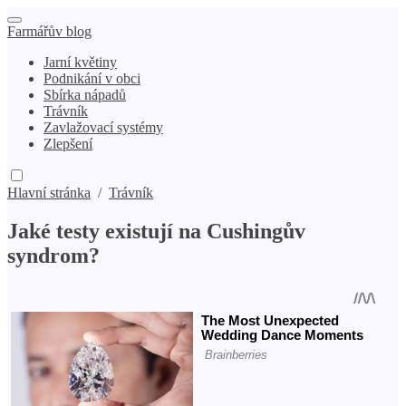
Farmářův blog
Jarní květiny
Podnikání v obci
Sbírka nápadů
Trávník
Zavlažovací systémy
Zlepšení
Hlavní stránka
/
Trávník
Jaké testy existují na Cushingův
syndrom?