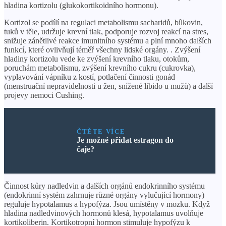
hladina kortizolu (glukokortikoidního hormonu).
Kortizol se podílí na regulaci metabolismu sacharidů, bílkovin,
tuků v těle, udržuje krevní tlak, podporuje rozvoj reakcí na stres,
snižuje zánětlivé reakce imunitního systému a plní mnoho dalších
funkcí, které ovlivňují téměř všechny lidské orgány. . Zvýšení
hladiny kortizolu vede ke zvýšení krevního tlaku, otokům,
poruchám metabolismu, zvýšení krevního cukru (cukrovka),
vyplavování vápníku z kostí, potlačení činnosti gonád
(menstruační nepravidelnosti u žen, snížené libido u mužů) a další
projevy nemoci Cushing.
ČTĚTE VÍCE
Je možné přidat estragon do
čaje?
Činnost kůry nadledvin a dalších orgánů endokrinního systému
(endokrinní systém zahrnuje různé orgány vylučující hormony)
reguluje hypotalamus a hypofýza. Jsou umístěny v mozku. Když
hladina nadledvinových hormonů klesá, hypotalamus uvolňuje
kortikoliberin. Kortikotropní hormon stimuluje hypofýzu k