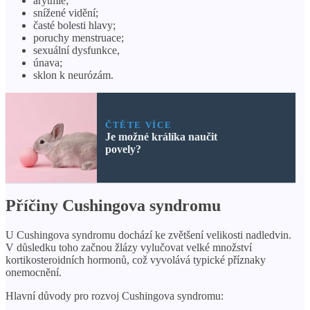
arytmie;
snížené vidění;
časté bolesti hlavy;
poruchy menstruace;
sexuální dysfunkce,
únava;
sklon k neurózám.
ČTĚTE VÍCE
Je možné králíka naučit
povely?
Příčiny Cushingova syndromu
U Cushingova syndromu dochází ke zvětšení velikosti nadledvin.
V důsledku toho začnou žlázy vylučovat velké množství
kortikosteroidních hormonů, což vyvolává typické příznaky
onemocnění.
Hlavní důvody pro rozvoj Cushingova syndromu: