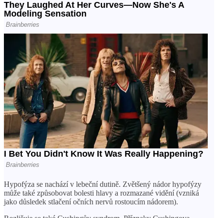
Hypofýza se nachází v lebeční dutině. Zvětšený nádor hypofýzy
může také způsobovat bolesti hlavy a rozmazané vidění (vzniká
jako důsledek stlačení očních nervů rostoucím nádorem).