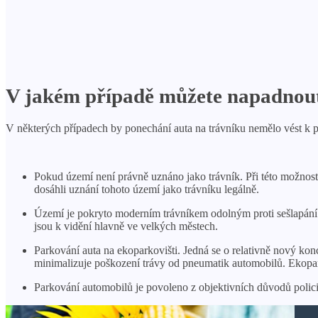
V jakém případě můžete napadnout
V některých případech by ponechání auta na trávníku nemělo vést k p
Pokud území není právně uznáno jako trávník. Při této možnosti
dosáhli uznání tohoto území jako trávníku legálně.
Území je pokryto moderním trávníkem odolným proti sešlapání. I 
jsou k vidění hlavně ve velkých městech.
Parkování auta na ekoparkovišti. Jedná se o relativně nový konc
minimalizuje poškození trávy od pneumatik automobilů. Ekopark
Parkování automobilů je povoleno z objektivních důvodů polici