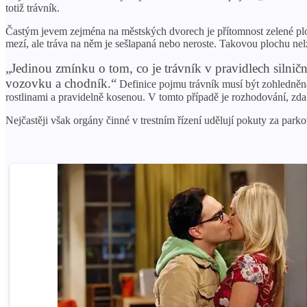
totiž trávník.
Častým jevem zejména na městských dvorech je přítomnost zelené plo
mezí, ale tráva na něm je sešlapaná nebo neroste. Takovou plochu nel
„Jedinou zmínku o tom, co je trávník v pravidlech silnič
vozovku a chodník.“
Definice pojmu trávník musí být zohledněna
rostlinami a pravidelně kosenou. V tomto případě je rozhodování, zda
Nejčastěji však orgány činné v trestním řízení udělují pokuty za park