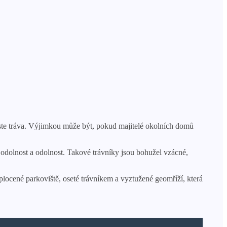
roste tráva. Výjimkou může být, pokud majitelé okolních domů
í odolnost a odolnost. Takové trávníky jsou bohužel vzácné,
oplocené parkoviště, oseté trávníkem a vyztužené geomříží, která