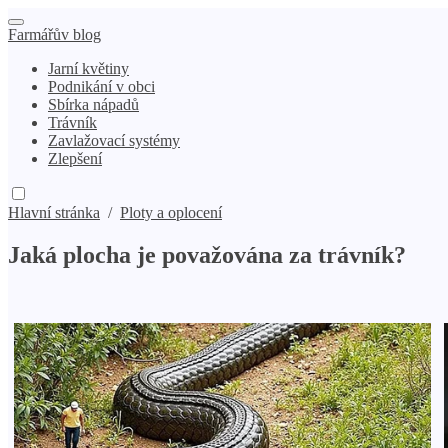
Farmářův blog
Jarní květiny
Podnikání v obci
Sbírka nápadů
Trávník
Zavlažovací systémy
Zlepšení
Hlavní stránka
/
Ploty a oplocení
Jaká plocha je považována za trávník?