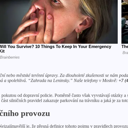
ní nebo městské terénní úpravy. Za dlouholeté zkušenosti se nám podaři
ná a spolehlivá. “Zahrada na Leninsky.”
Naše telefony v Moskvě:
+7 (
tá pokutou od dopravní policie. Poměrně často však vyvstávají otázky a 
á část silničních pravidel zakazuje parkování na trávníku a jaká je za to
ičního provozu
jzajímavější je, že přesná definice tohoto pojmu v pravidlech provozu