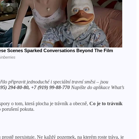
lo připravit jednoduché i speciální travní směsi – jsou
495) 294-80-80, +7 (919) 99-88-770
Napište do aplikace What’s
spory o tom, která plocha je trávník a obecně,
Co je to trávník
to porušení pokuta.
 prostě neexistuje. Ne každý pozemek, na kterém roste tráva, je