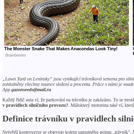
„Lawn Yard on Leninsky“ jsou vynikající trávníková semena pro silnič
zohledněny všechny nuance složení a procenta. Práce s námi je snad
App
gazonseeds@mail.ru
Každý řidič auta ví, že parkování na trávníku je zakázáno. To se tres
v pravidlech silničního provozu?
. Málokterý motorista také ví, kter
Definice trávníku v pravidlech siln
Největší kontroverze se objevuje kolem samotného pojmu „trávník“. Ne