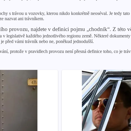
chy s trávou u vozovky, kterou nikdo konkrétně neoséval. Je tedy tat
ze nazvat ani trávníkem.
ního provozu, najdete v definici pojmu „chodník“. Z této v
 v legislativě každého jednotlivého regionu země. Některé dokumenty
 je před vámi trávník nebo ne, poněkud jednodušší.
ování, protože v pravidlech provozu není přesná definice toho, co je tr