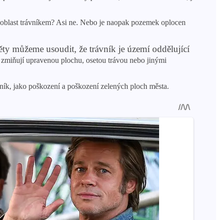
o oblast trávníkem? Asi ne. Nebo je naopak pozemek oplocen
ěty můžeme usoudit, že trávník je území oddělující
 zmiňují upravenou plochu, osetou trávou nebo jinými
ávník, jako poškození a poškození zelených ploch města.