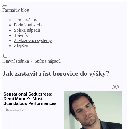
Farmářův blog
Jarní květiny
Podnikání v obci
Sbírka nápadů
Trávník
Zavlažovací systémy
Zlepšení
Hlavní stránka
/
Sbírka nápadů
Jak zastavit růst borovice do výšky?