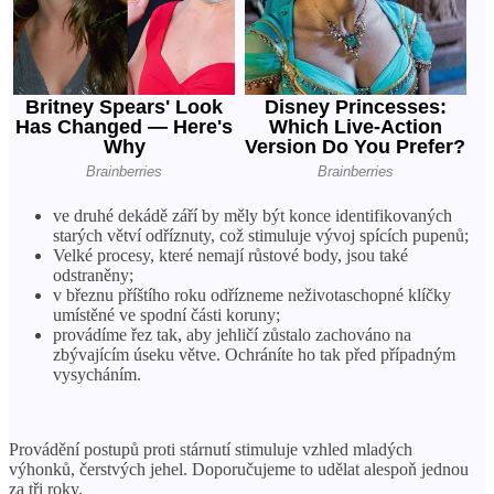
ve druhé dekádě září by měly být konce identifikovaných
starých větví odříznuty, což stimuluje vývoj spících pupenů;
Velké procesy, které nemají růstové body, jsou také
odstraněny;
v březnu příštího roku odřízneme neživotaschopné klíčky
umístěné ve spodní části koruny;
provádíme řez tak, aby jehličí zůstalo zachováno na
zbývajícím úseku větve. Ochráníte ho tak před případným
vysycháním.
Provádění postupů proti stárnutí stimuluje vzhled mladých
výhonků, čerstvých jehel. Doporučujeme to udělat alespoň jednou
za tři roky.