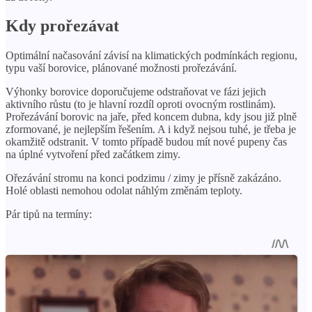
Kdy prořezávat
Optimální načasování závisí na klimatických podmínkách regionu,
typu vaší borovice, plánované možnosti prořezávání.
Výhonky borovice doporučujeme odstraňovat ve fázi jejich
aktivního růstu (to je hlavní rozdíl oproti ovocným rostlinám).
Prořezávání borovic na jaře, před koncem dubna, kdy jsou již plně
zformované, je nejlepším řešením. A i když nejsou tuhé, je třeba je
okamžitě odstranit. V tomto případě budou mít nové pupeny čas
na úplné vytvoření před začátkem zimy.
Ořezávání stromu na konci podzimu / zimy je přísně zakázáno.
Holé oblasti nemohou odolat náhlým změnám teploty.
Pár tipů na termíny: