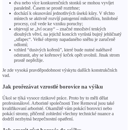
dva nebo více konkurenčních stonků se mohou vyvíjet
paralelně. Časem se prostě roztrhne;
dochází k okusování jednotlivých úseků kůry. V těchto
místech se aktivně rozvíjí patogenní mikroflóra, hnilobné
procesy, což vede ke vzniku poruchy;
objevují se „lví ocasy“ – značné množství tenkých
dlouhých větví, na jejichž koncích vyrůstá bujný jehličnatý
„střapec“. Velké objemy napadaného sněhu je zaručeně
odlomí;
vzhled “dusivých kořenů”, které bude nutné naléhavě
odstranit, aby se kořenový krček opět uvolnil. Jinak strom
prostě nepřežije.
Je zde vysoká pravděpodobnost výskytu dalších konstrukčních
vad.
Jak prořezávat vzrostlé borovice na výšku
Úkol se týká vysoce rizikové práce. Proto by to měli dělat
profesionálové. Arboristé společnosti Tree Removal jsou také
kvalifikovaní arboristé. Okamžitě vám pokácí borovici nebo
pokácí stromy, přičemž zohlední všechny technické nuance a
dodrží nezbytná bezpečnostní opatření.