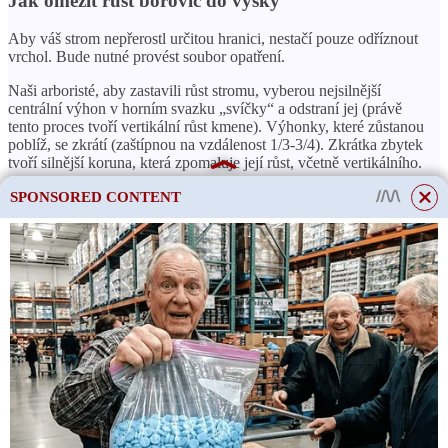
Jak omezit růst borovic do výšky
Aby váš strom nepřerostl určitou hranici, nestačí pouze odříznout
vrchol. Bude nutné provést soubor opatření.
Naši arboristé, aby zastavili růst stromu, vyberou nejsilnější
centrální výhon v horním svazku „svíčky“ a odstraní jej (právě
tento proces tvoří vertikální růst kmene). Výhonky, které zůstanou
poblíž, se zkrátí (zaštípnou na vzdálenost 1/3-3/4). Zkrátka zbytek
tvoří silnější koruna, která zpomaluje její růst, včetně vertikálního.
Všechny “svíčky” jsou sevřeny prsty. Protože prořezávač
SPONSORED CONTENT
poškozuje vytvořené jehly, které začínají žloutnout.