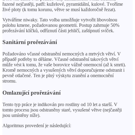
řazené nejčastěji, patří: kuželové, pyramidální, kulové. Tvoříme
živé ploty (k tomu korunu, větve se musí každoročně řezat).
Vytváříme niwaky. Tato volba umožňuje vytvořit libovolnou
polohu kmene, požadovanou geometrii. Postup zahrnuje 50%
prořezávání klíčků, odříznutí části jehličí, zaštípnutí svíček.
Sanitární prořezávání
Požadováno včasné odstranění nemocných a mrtvých větví. V
případě potřeby to děláme. Včasné odstranění takových větví
může vést k tomu, že vaše borovice vážně onemocní (až k smrti).
Kromě nemocných a vysušených větví doporučujeme odstranit i
pevně otlačené. Ten je plný výskytu zranění a onemocnění
stromu.
Omlazující prořezávání
Tento typ práce je indikován pro rostliny od 10 let a starší. V
tomto procesu jsou odstraněny staré, vysušené větve (nejčastěji
jsou umístěny níže).
Algoritmus provedení je následující: