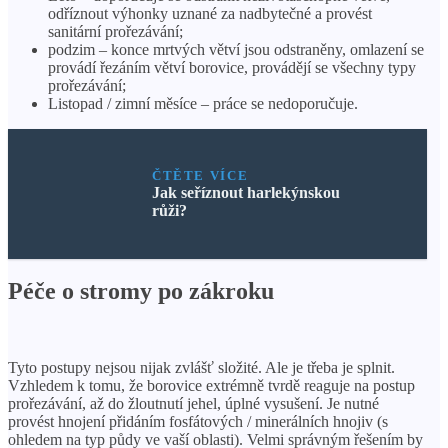
odříznout výhonky uznané za nadbytečné a provést
sanitární prořezávání;
podzim – konce mrtvých větví jsou odstraněny, omlazení se
provádí řezáním větví borovice, provádějí se všechny typy
prořezávání;
Listopad / zimní měsíce – práce se nedoporučuje.
ČTĚTE VÍCE
Jak seříznout harlekýnskou
růži?
Péče o stromy po zákroku
Tyto postupy nejsou nijak zvlášť složité. Ale je třeba je splnit.
Vzhledem k tomu, že borovice extrémně tvrdě reaguje na postup
prořezávání, až do žloutnutí jehel, úplné vysušení. Je nutné
provést hnojení přidáním fosfátových / minerálních hnojiv (s
ohledem na typ půdy ve vaší oblasti). Velmi správným řešením by