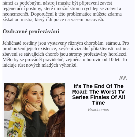
rámci as potřebnými nástroji musíte být připraveni zavést
regenerační postupy, které umožní stromu rychleji se zotavit a
neonemocnět. Doporučení k této problematice můžete zdarma
získat od mistra, který řídí práce na vašem pracovišti.
Ozdravné prořezávání
Jehličnaté rostliny jsou vystaveny různým chorobám, stárnou. Pro
prodloužení jejich existence, zvýšení vizuální přitažlivosti rostlin a
zbavení se stávajících chorob jsou stromy prořezávány horolezci.
Mělo by se provádět pravidelně, zejména u borovic od 10 let. To
iniciuje růst nových mladých výhonků.