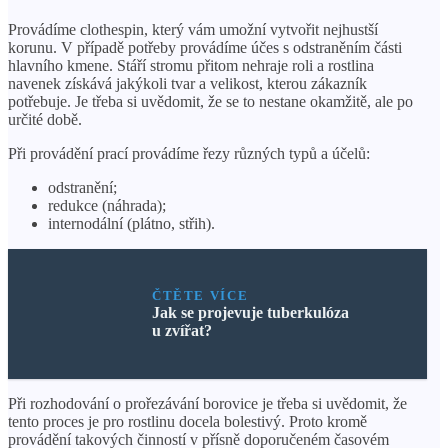
Provádíme clothespin, který vám umožní vytvořit nejhustší
korunu. V případě potřeby provádíme účes s odstraněním části
hlavního kmene. Stáří stromu přitom nehraje roli a rostlina
navenek získává jakýkoli tvar a velikost, kterou zákazník
potřebuje. Je třeba si uvědomit, že se to nestane okamžitě, ale po
určité době.
Při provádění prací provádíme řezy různých typů a účelů:
odstranění;
redukce (náhrada);
internodální (plátno, střih).
ČTĚTE VÍCE
Jak se projevuje tuberkulóza
u zvířat?
Při rozhodování o prořezávání borovice je třeba si uvědomit, že
tento proces je pro rostlinu docela bolestivý. Proto kromě
provádění takových činností v přísně doporučeném časovém