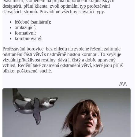
Naši mistři, s ohledem na přijatá doporučení krajinářských
designérů, přání klienta, zvolí optimální typ prořezávání
stávajících stromů. Provádíme všechny stávající typy:
léčebné (sanitární);
omlazující;
formativní;
kombinovaný.
Prořezávání borovice, bez ohledu na zvolené řešení, zahrnuje
odstranění části větví s nadměrně hustou korunou. To zvyšuje
vizuální přitažlivost rostliny, dává jí čistý a dobře upravený
vzhled. Ředění také znamená odstranění větví, které jsou příliš
blízko, poškozené, suché.