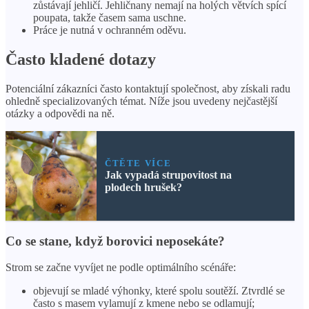
zůstávají jehličí. Jehličnany nemají na holých větvích spící
poupata, takže časem sama uschne.
Práce je nutná v ochranném oděvu.
Často kladené dotazy
Potenciální zákazníci často kontaktují společnost, aby získali radu
ohledně specializovaných témat. Níže jsou uvedeny nejčastější
otázky a odpovědi na ně.
ČTĚTE VÍCE
Jak vypadá strupovitost na
plodech hrušek?
Co se stane, když borovici neposekáte?
Strom se začne vyvíjet ne podle optimálního scénáře:
objevují se mladé výhonky, které spolu soutěží. Ztvrdlé se
často s masem vylamují z kmene nebo se odlamují;