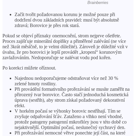
Začít tvořit požadovanou korunu je možné pouze při
dodržení dvou základních pravidel: musí být absolutně
zdravá; Borovice je přes rok stará.
Pokud se objeví příznaky onemocnění, strom nejprve ošetřete.
Proces zajišťuje minerální doplňky a přiměřené zalévání (ne více
než 3krát měsíčně, to je velmi důležité). Zároveň je důležité vzít v
úvahu, že pro borovici je lepší provádět „kropení“ korunovým
zavlažováním. Nedoporučuje se nalévat vodu pod kořen.
Po korekci můžete oříznout.
Najednou nedoporučujeme odstraňovat více než 30 %
zelené hmoty rostliny.
Při provádění formativního prořezávání se musíte zaměřit na
přirozený tvar borovice. Často stačí jednoduchá kosmetická
úprava (sestřih), aby strom získal požadovaný dekorativní
efekt.
V horkém počasí se výhonky borovic nestříhají. Tím se
zvyšuje odpařování šťáv. Zataženo a vlhko není vhodné,
protože patogeny patogenní mikroflóry jsou v této době co
nejaktivnější. Optimální počasí, neslunečný sychravý den.
Při prořezávání nemocné větve ponechte její část, na které