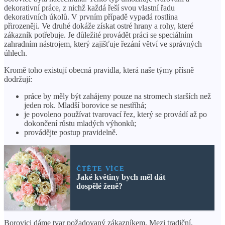
dekorativní práce, z nichž každá řeší svou vlastní řadu
dekorativních úkolů. V prvním případě vypadá rostlina
přirozeněji. Ve druhé dokáže získat ostré hrany a rohy, které
zákazník potřebuje. Je důležité provádět práci se speciálním
zahradním nástrojem, který zajišťuje řezání větví ve správných
úhlech.
Kromě toho existují obecná pravidla, která naše týmy přísně
dodržují:
práce by měly být zahájeny pouze na stromech starších než
jeden rok. Mladší borovice se nestříhá;
je povoleno používat tvarovací řez, který se provádí až po
dokončení růstu mladých výhonků;
provádějte postup pravidelně.
ČTĚTE VÍCE
Jaké květiny bych měl dát
dospělé ženě?
Borovici dáme tvar požadovaný zákazníkem. Mezi tradiční,