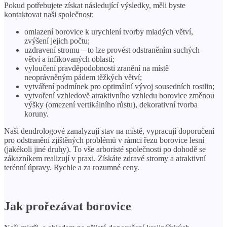
Pokud potřebujete získat následující výsledky, měli byste
kontaktovat naši společnost:
omlazení borovice k urychlení tvorby mladých větví,
zvýšení jejich počtu;
uzdravení stromu – to lze provést odstraněním suchých
větví a infikovaných oblastí;
vyloučení pravděpodobnosti zranění na místě
neoprávněným pádem těžkých větví;
vytváření podmínek pro optimální vývoj sousedních rostlin;
vytvoření vzhledově atraktivního vzhledu borovice změnou
výšky (omezení vertikálního růstu), dekorativní tvorba
koruny.
Naši dendrologové zanalyzují stav na místě, vypracují doporučení
pro odstranění zjištěných problémů v rámci řezu borovice lesní
(jakékoli jiné druhy). To vše arboristé společnosti po dohodě se
zákazníkem realizují v praxi. Získáte zdravé stromy a atraktivní
terénní úpravy. Rychle a za rozumné ceny.
Jak prořezávat borovice