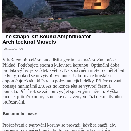
V každém případě se bude lišit algoritmus a načasování práce.
Příklad. Potřebujete strom s kulovitou korunou. Optimální doba
pro takový řez je začátek května. Na správném místě by měl štípat
ledviny, dokud se nevytvoří výhonek. U borovice horské se
doporučuje zkrátit klíčky na polovinu jejich délky. Při formování
bonsaje minimálně 2/3. Až do konce léta se vytvoří čerstvá
poupata. Příští rok se začnou vyvíjet správným směrem. Výška
kmene, průměr koruny jsou také nastaveny ve fázi dekorativního
prořezávání.
Korunní formace
Prořezávání a tvarování koruny se provádí, když se snaží, aby
borovice byla načechraná. Tento typ umožňuje tvarování a