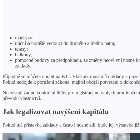
markýzy;
uliční schodiště vedoucí do druhého a třetího patra;
terasy;
balkony;
pomocné budovy za předpokladu, že změny neovlivní nosné kons
základy.
Případně se můžete obrátit na BTI. Vlastník musí mít doklady k poz
Pokud nedojde k porušení zákona, majitel obdrží potvrzení o dokonče
Neexistují žádné konkrétní lhůty pro registraci netrvalých prodlouže
převodu vlastnictví.
Jak legalizovat navýšení kapitálu
Pokud má přístavba základy a často i nosné zdi, bude její výstavba j