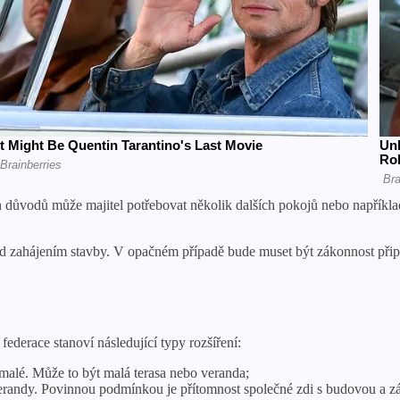
důvodů může majitel potřebovat několik dalších pokojů nebo napříkl
řed zahájením stavby. V opačném případě bude muset být zákonnost př
derace stanoví následující typy rozšíření:
alé. Může to být malá terasa nebo veranda;
erandy. Povinnou podmínkou je přítomnost společné zdi s budovou a zák