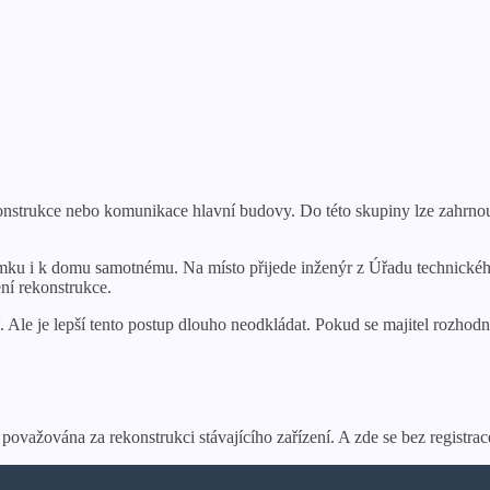
trukce nebo komunikace hlavní budovy. Do této skupiny lze zahrnout i 
emku i k domu samotnému. Na místo přijede inženýr z Úřadu technického
ní rekonstrukce.
ní. Ale je lepší tento postup dlouho neodkládat. Pokud se majitel rozh
iž považována za rekonstrukci stávajícího zařízení. A zde se bez regi