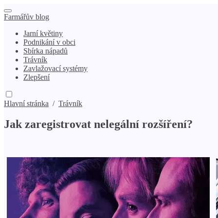
Farmářův blog
Jarní květiny
Podnikání v obci
Sbírka nápadů
Trávník
Zavlažovací systémy
Zlepšení
Hlavní stránka
/
Trávník
Jak zaregistrovat nelegální rozšíření?